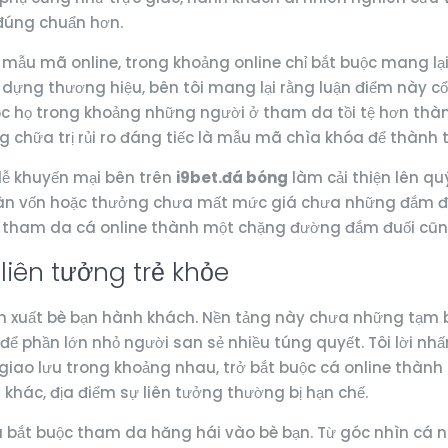
 đúng chuẩn hơn.
 mẫu mã online, trong khoảng online chỉ bắt buộc mang lại
y dựng thương hiệu, bên tôi mang lại rằng luận điểm này 
ộc họ trong khoảng những người ở tham da tồi tệ hơn thàn
ng chữa trị rủi ro đáng tiếc là mẫu mã chìa khóa để thành
lễ khuyến mại bên trên
i9bet.đá bóng
làm cải thiện lên qu
àn vốn hoặc thưởng chưa mất mức giá chưa những đắm đu
ộc tham da cá online thành một chặng đường đắm đuối cũn
iên tưởng trẻ khỏe
n xuất bè bạn hành khách. Nền tảng này chưa những tạm 
ể phần lớn nhỏ người san sẻ nhiều túng quyết. Tôi lời nhấ
 giao lưu trong khoảng nhau, trở bắt buộc cá online thành 
khác, địa điểm sự liên tưởng thường bị hạn chế.
ta bắt buộc tham da hăng hái vào bè bạn. Từ góc nhìn cá n