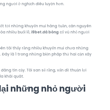
hững người ở nghịch điêu luyện hơn.
 kết tới những khuyến mại hàng tuần, căn nguyên
óa nhiều buổi lễ,
i9bet.đá bóng
cổ vũ nhỏ người
, bên tôi thấy rằng nhiều khuyến mại chưa những
. Đây là 1 trong những biện pháp thứ hai cận xây
áng tin cậy. Tôi san sẻ rằng, vấn đề thuận lợi
a khái quát.
lại những nhỏ người