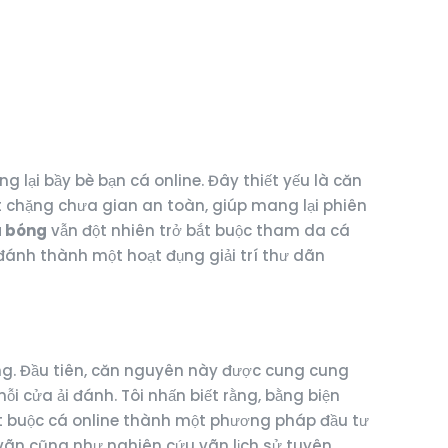
lại bầy bè bạn cá online. Đây thiết yếu là căn
 chặng chưa gian an toàn, giúp mang lại phiên
á bóng
vẫn đột nhiên trở bắt buộc tham da cá
 đánh thành một hoạt đụng giải trí thư dãn
ng. Đầu tiên, căn nguyên này được cung cung
i cửa ải đánh. Tôi nhấn biết rằng, bằng biện
ắt buộc cá online thành một phương pháp đầu tư
u vãn cũng như nghiên cứu vãn lịch sử tuyên