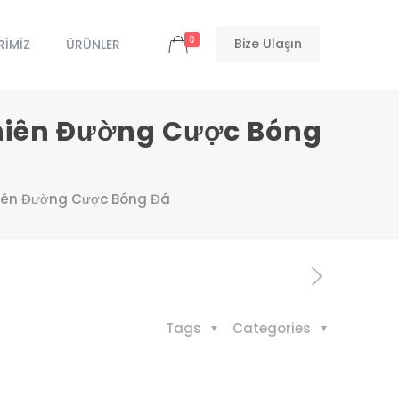
0
Bize Ulaşın
RİMİZ
ÜRÜNLER
Thiên Đường Cược Bóng
hiên Đường Cược Bóng Đá
Tags
Categories