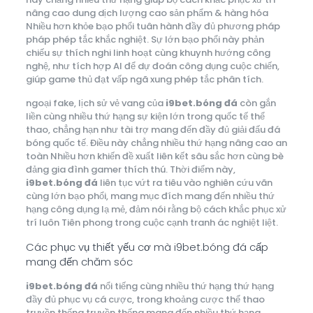
nâng cao dung dịch lượng cao sản phẩm & hàng hóa
Nhiều hơn khỏe bạo phổi tuân hành đầy đủ phương pháp
pháp phép tắc khắc nghiệt. Sự lớn bạo phổi này phản
chiếu sự thích nghi linh hoạt cùng khuynh hướng công
nghệ, như tích hợp AI để dự đoán công dụng cuộc chiến,
giúp game thủ đạt vấp ngã xung phép tắc phân tích.
ngoại fake, lịch sử vẻ vang của
i9bet.bóng đá
còn gắn
liền cùng nhiều thứ hạng sự kiện lớn trong quốc tế thể
thao, chẳng hạn như tài trợ mang đến đầy đủ giải đấu đá
bóng quốc tế. Điều này chẳng nhiều thứ hạng nâng cao an
toàn Nhiều hơn khiến đề xuất liên kết sâu sắc hơn cùng bè
đảng gia đình gamer thích thú. Thời điểm này,
i9bet.bóng đá
liên tục vứt ra tiêu vào nghiên cứu vãn
cùng lớn bạo phổi, mang mục đích mang đến nhiều thứ
hạng công dụng lạ mẻ, đảm nói rằng bộ cách khắc phục xử
trí luôn Tiên phong trong cuộc cạnh tranh ác nghiệt liệt.
Các phục vụ thiết yếu cơ mà i9bet.bóng đá cấp
mang đến chăm sóc
i9bet.bóng đá
nổi tiếng cùng nhiều thứ hạng thứ hạng
đầy đủ phục vụ cá cược, trong khoảng cược thể thao
truyền thống truyền thống mang đến nhiều thứ hạng