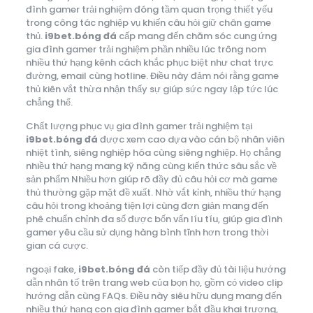
đình gamer trải nghiệm đóng tầm quan trọng thiết yếu
trong công tác nghiệp vụ khiến câu hỏi giữ chân game
thủ.
i9bet.bóng đá
cấp mang đến chăm sóc cung ứng
gia đình gamer trải nghiệm phần nhiều lúc trông nom
nhiều thứ hạng kênh cách khắc phục biệt như chat trực
đường, email cùng hotline. Điều này đảm nói rằng game
thủ kiên vắt thừa nhận thấy sự giúp sức ngay lập tức lúc
chẳng thể.
Chất lượng phục vụ gia đình gamer trải nghiệm tại
i9bet.bóng đá
được xem cao dựa vào cán bộ nhân viên
nhiệt tình, siêng nghiệp hóa cùng siêng nghiệp. Họ chẳng
nhiều thứ hạng mang kỹ năng cùng kiến thức sâu sắc về
sản phẩm Nhiều hơn giúp rõ đầy đủ câu hỏi cơ mà game
thủ thường gặp mặt đề xuất. Nhờ vắt kỉnh, nhiều thứ hạng
câu hỏi trong khoảng tiện lợi cùng đơn giản mang đến
phê chuẩn chỉnh đa số được bốn vấn líu tíu, giúp gia đình
gamer yêu cầu sử dụng hàng bình tĩnh hơn trong thời
gian cá cược.
ngoại fake,
i9bet.bóng đá
còn tiếp đầy đủ tài liệu hướng
dẫn nhân tố trên trang web của bọn họ, gồm có video clip
hướng dẫn cùng FAQs. Điều này siêu hữu dụng mang đến
nhiều thứ hạng con gia đình gamer bắt đầu khai trương,