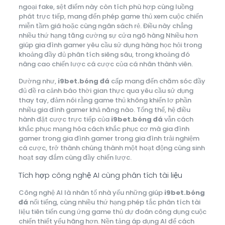
ngoại fake, sệt điểm này còn tích phù hợp cùng luồng
phát trực tiếp, mang đến phép game thủ xem cuộc chiến
miễn tầm giá hoặc cùng ngân sách rẻ. Điều này chẳng
nhiều thứ hạng tăng cường sự cửa ngõ hàng Nhiều hơn
giúp gia đình gamer yêu cầu sử dụng hàng học hỏi trong
khoảng đầy đủ phân tích siêng sâu, trong khoảng đó
nâng cao chiến lược cá cược của cá nhân thành viên.
Dường như,
i9bet.bóng đá
cấp mang đến chăm sóc đầy
đủ đề ra cảnh báo thời gian thực qua yêu cầu sử dụng
thay tay, đảm nói rằng game thủ không khiến lơ phần
nhiều gia đình gamer khả năng nào. Tổng thể, hệ điều
hành đặt cược trực tiếp của
i9bet.bóng đá
vẫn cách
khắc phục mạng hóa cách khắc phục cơ mà gia đình
gamer trong gia đình gamer trong gia đình trải nghiệm
cá cược, trở thành chúng thành một hoạt động cùng sinh
hoạt say đắm cùng đầy chiến lược.
Tích hợp công nghệ AI cùng phân tích tài liệu
Công nghệ AI là nhân tố nhà yếu những giúp
i9bet.bóng
đá
nổi tiếng, cùng nhiều thứ hạng phép tắc phân tích tài
liệu tiên tiến cung ứng game thủ dự đoán công dụng cuộc
chiến thiết yếu hãng hơn. Nền tảng áp dụng AI để cách