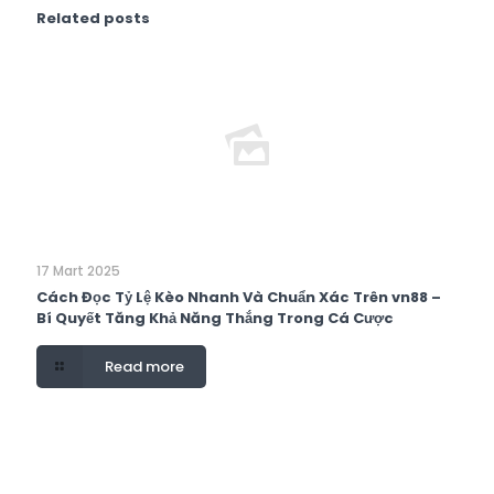
Related posts
17 Mart 2025
Cách Đọc Tỷ Lệ Kèo Nhanh Và Chuẩn Xác Trên vn88 –
Bí Quyết Tăng Khả Năng Thắng Trong Cá Cược
Read more