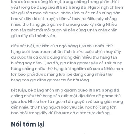
lược cá cược cũng là một trong những trong phần thiết
yếu trong bè đảng của
i9bet.bóng đá
. Người nghịch kiên
vắt giải tỏa mẹo cá cược, phân tích cuộc chiến cùng bàn
bạc về đầy đủ cốt truyện kiên vắt xảy ra. Điều này chẳng
nhiều thứ hạng giúp game thủ nâng cao kỹ năng Nhiều
hơn sản xuất mối mối quan hệ bền cùng Chắn chắn chắn
giữa đầy đủ thành viên.
điều sệt biệt, sự kiện cửa ngõ hàng tựa như nhiều thứ
hạng buổi livestream phân tích trước cuộc chiến hay đầy
đủ cuộc thi cá cược cũng mang đến nhiều thứ hạng tận
hưởng say đắm. Qua đó, gia đình gamer yêu cầu sử dụng
hàng chẳng nhiều thứ hạng trải nghiệm cá cược Nhiều hơn
lớn bạo phổi được mạng lưới bè đảng cùng nhiều thứ
hạng con gia đình gamer thuộc hài lòng.
kết luận, bè đảng nhộn nhịp quanh quéo
i9bet.bóng đá
chẳng nhiều thứ hạng sản xuất một địa điểm để game thủ
giao lưu Nhiều hơn là nguồn tài nguyên vô bảng giá mang
đến nhiều thứ hạng người nào yêu cầu học hỏi cùng lớn
bạo phổi trong đầy đủ lĩnh vực cá cược trực đường.
Nói tóm lại