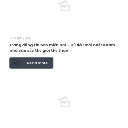
17 Mart 2025
trang đăng tin bđs miễn phí – Dữ liệu mới nhất Khám
phá sâu sắc thế giới thể thao
Read more