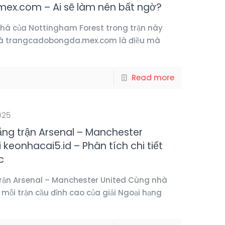
ex.com – Ai sẽ làm nên bất ngờ?
há của Nottingham Forest trong trận này
 đá trangcadobongda.mex.com là điều mà
Read more
025
ắng trận Arsenal – Manchester
keonhacai5.id – Phân tích chi tiết
c
trận Arsenal – Manchester United Cùng nhà
 mỗi trận cầu đỉnh cao của giải Ngoại hạng