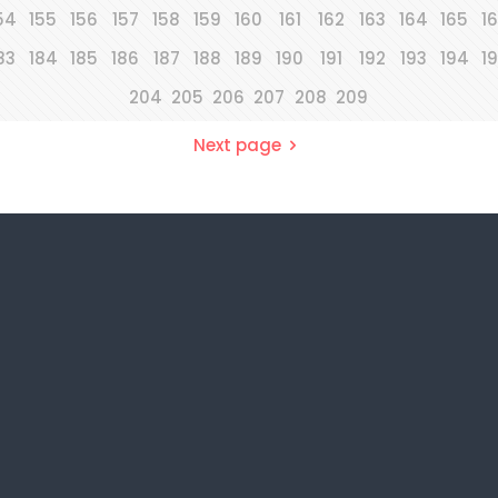
54
155
156
157
158
159
160
161
162
163
164
165
1
83
184
185
186
187
188
189
190
191
192
193
194
1
204
205
206
207
208
209
Next page