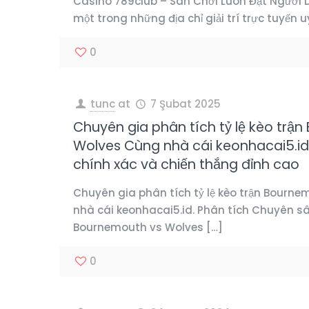
Casino 789club – Sân Chơi Luôn Đặt Người 
một trong những địa chỉ giải trí trực tuyến u
0
tunc
at
7 Şubat 2025
Chuyên gia phân tích tỷ lệ kèo trậ
Wolves Cùng nhà cái keonhacai5.id
chính xác và chiến thắng đỉnh cao
Chuyên gia phân tích tỷ lệ kèo trận Bourn
nhà cái keonhacai5.id. Phân tích Chuyên sâu
Bournemouth vs Wolves
[…]
0