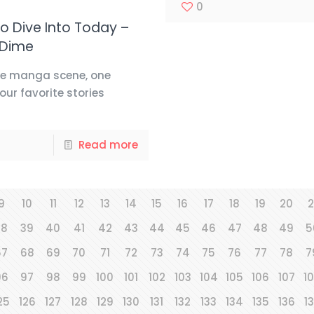
0
o Dive Into Today –
 Dime
the manga scene, one
our favorite stories
Read more
9
10
11
12
13
14
15
16
17
18
19
20
2
38
39
40
41
42
43
44
45
46
47
48
49
5
67
68
69
70
71
72
73
74
75
76
77
78
7
96
97
98
99
100
101
102
103
104
105
106
107
1
25
126
127
128
129
130
131
132
133
134
135
136
1