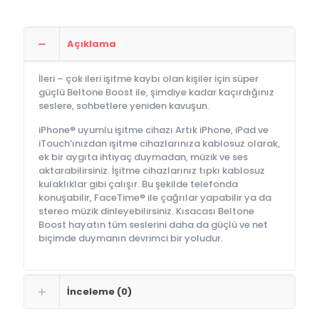
Açıklama
İleri – çok ileri işitme kaybı olan kişiler için süper
güçlü Beltone Boost ile, şimdiye kadar kaçırdığınız
seslere, sohbetlere yeniden kavuşun.
iPhone® uyumlu işitme cihazı Artık iPhone, iPad ve
iTouch’ınızdan işitme cihazlarınıza kablosuz olarak,
ek bir aygıta ihtiyaç duymadan, müzik ve ses
aktarabilirsiniz. İşitme cihazlarınız tıpkı kablosuz
kulaklıklar gibi çalışır. Bu şekilde telefonda
konuşabilir, FaceTime® ile çağrılar yapabilir ya da
stereo müzik dinleyebilirsiniz. Kısacası Beltone
Boost hayatın tüm seslerini daha da güçlü ve net
biçimde duymanın devrimci bir yoludur.
İnceleme (0)