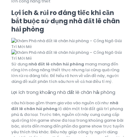
lớn công năng thiết
Lợi ích & rủi ro đáng tiếc khi cần
bắt buộc sử dụng nhà đất lê chân
hải phòng
Sử dụng
nhà đất lê chân hải phòng
mang mang đến
rộng lớn công năng thiết thực nhưng lại cũng quá rộng
lớn rủi ro đáng tiếc. Để hiểu rõ hơn về vấn đề này, người
dùng đề xuất phân tích sâu hơn về cả hai điều tỉ mỷ.
Lợi ích trong khoảng nhà đất lê chân hải phòng
câu hỏi bao gồm tham gia vào vào nguồn cội như
nhà
đất lê chân hải phòng
lộ diện một trái đất giải trí phong
phú & đa loại. Trước tiên, nguồn cội này cung cung cấp
quá rộng lớn game show đa loại trong khoảng game bài
bác, slots đến mang đến phần đa game show trực tuyến
yêu thích thú khác. Điều này giúp công ty người dùng