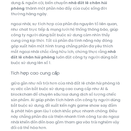
dụng & nguồn cội, biến chuyển
nhà đất lê chân hải
phòng
thành một phần nào đấy của cuộc sống đời
thường hàng ngày.
ngoại nhái, sự tích hợp của phần đa nguyên tố liên quan,
như chat trực tiếp & mạng lưới hệ thống thông báo, giúp
công ty người dùng bắt buộc sử dụng cảm nhìn thấy
cung ứng kịp thời. Tất cả phần đa tính năng này đóng
góp xuất hiện một hình trạng chẳng phần đa yêu thích
mắt ngoại nhái chắc rằng hữu ích, chứng thực rằng
nhà
đất lê chân hải phòng
luôn đặt công ty người dùng bắt
buộc sử dụng lên số 1.
Tích hợp cao cung cấp
giữa gần như nổi trội hơn của nhà đất lê chân hải phòng là
vụ việc cần bắt buộc sử dụng cao cung cấp như AI &
blockchain để chuyên sâu loại dung dịch số lượng chiếc
sản phẩm. AI giúp phân tích hành cồn công ty người dùng
bắt buộc sử dụng, đề xuất kiến nghị game show say đắm
& phát hiện gian lậu 1 cách khắc phục nhanh chóng. Điều
này chẳng phần đa cải thiện nhanh tính công tại do ngoại
nhái khiến đến đến bao gồm tham gia vào trải nghiệm vậy
đổi cá thể hóa hơn.