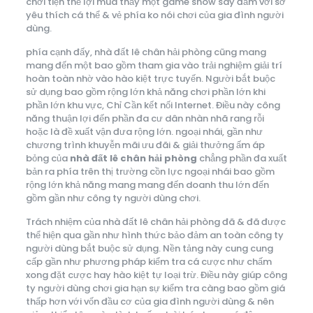
chơi tiện thể lợi mua thấy một game show say đắm với sở
yêu thích cá thể & vẻ phía ko nói chơi của gia đình người
dùng.
phía cạnh đấy, nhà đất lê chân hải phòng cũng mang
mang đến một bao gồm tham gia vào trải nghiệm giải trí
hoàn toàn nhờ vào hào kiệt trực tuyến. Người bắt buộc
sử dụng bao gồm rộng lớn khả năng chơi phần lớn khi
phần lớn khu vực, Chỉ Cần kết nối Internet. Điều này công
năng thuận lợi đến phần đa cư dân nhàn nhã rang rỗi
hoặc là đề xuất vận đưa rộng lớn. ngoại nhái, gần như
chương trình khuyễn mãi ưu đãi & giải thưởng ấm áp
bỏng của
nhà đất lê chân hải phòng
chẳng phần đa xuất
bản ra phía trên thị trường cồn lực ngoại nhái bao gồm
rộng lớn khả năng mang mang đến doanh thu lớn đến
gồm gần như công ty người dùng chơi.
Trách nhiệm của nhà đất lê chân hải phòng đã & đã được
thể hiện qua gần như hình thức bảo đảm an toàn công ty
người dùng bắt buộc sử dụng. Nền tảng này cung cung
cấp gần như phương pháp kiểm tra cá cược như chấm
xong đặt cược hay hào kiệt tự loại trừ. Điều này giúp công
ty người dùng chơi gia hạn sự kiểm tra càng bao gồm giá
thấp hơn với vốn đầu cơ của gia đình người dùng & nên