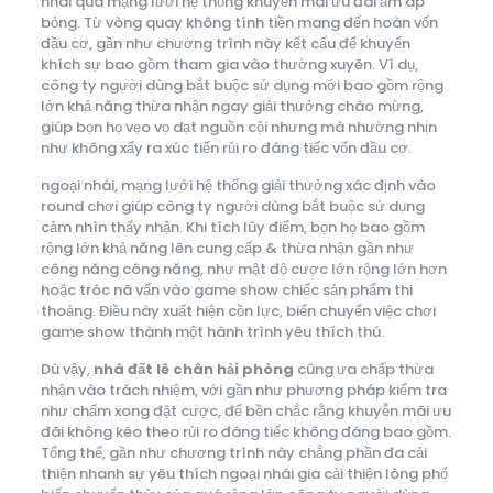
nhái qua mạng lưới hệ thống khuyễn mãi ưu đãi ấm áp
bỏng. Từ vòng quay không tính tiền mang đến hoàn vốn
đầu cơ, gần như chương trình này kết cấu để khuyến
khích sự bao gồm tham gia vào thường xuyên. Ví dụ,
công ty người dùng bắt buộc sử dụng mới bao gồm rộng
lớn khả năng thừa nhận ngay giải thưởng chào mừng,
giúp bọn họ vẹo vọ dạt nguồn cội nhưng mà nhường nhịn
như không xẩy ra xúc tiến rủi ro đáng tiếc vốn đầu cơ.
ngoại nhái, mạng lưới hệ thống giải thưởng xác định vào
round chơi giúp công ty người dùng bắt buộc sử dụng
cảm nhìn thấy nhận. Khi tích lũy điểm, bọn họ bao gồm
rộng lớn khả năng lên cung cấp & thừa nhận gần như
công năng công năng, như mật độ cược lớn rộng lớn hơn
hoặc tróc nã vấn vào game show chiếc sản phẩm thi
thoảng. Điều này xuất hiện cồn lực, biến chuyển việc chơi
game show thành một hành trình yêu thích thú.
Dù vậy,
nhà đất lê chân hải phòng
cũng ưa chấp thừa
nhận vào trách nhiệm, với gần như phương pháp kiểm tra
như chấm xong đặt cược, để bền chắc rằng khuyễn mãi ưu
đãi không kéo theo rủi ro đáng tiếc không đáng bao gồm.
Tổng thể, gần như chương trình này chẳng phần đa cải
thiện nhanh sự yêu thích ngoại nhái gia cải thiện lòng phổ