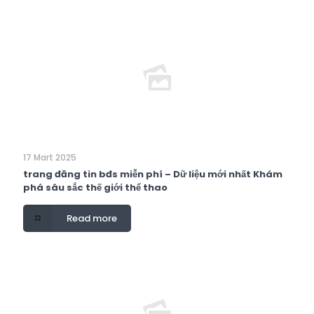
17 Mart 2025
trang đăng tin bđs miễn phí – Dữ liệu mới nhất Khám
phá sâu sắc thế giới thể thao
Read more