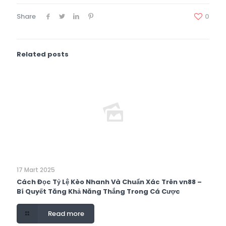
Share
0
Related posts
17 Mart 2025
Cách Đọc Tỷ Lệ Kèo Nhanh Và Chuẩn Xác Trên vn88 –
Bí Quyết Tăng Khả Năng Thắng Trong Cá Cược
Read more