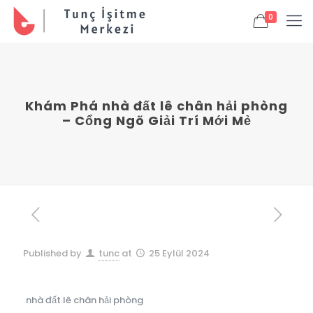
0
Khám Phá nhà đất lê chân hải phòng
– Cổng Ngõ Giải Trí Mới Mẻ
Published by
tunc
at
25 Eylül 2024
nhà đất lê chân hải phòng