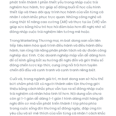
phát triển thành 1 phần thiết yếu trong nhập cuộc trải
nghiệm học hành, trợ giúp số đông buổi lễ học cấu hình
thiết lập và theo dõi quy trình học hành của vẫn từng cá
nhân 1 cách khắc phục trực quan. Những công nghệ vô
cùng thật tế nâng cao cường (AR) và thực tại ảo (VR) vẫn
giúp sức bằng hữu trẻ học hỏi đảm bảo hơn đề nghị nhớ số
đông nhập cuộc trải nghiệm liên tưởng mê hoặc.
Trong Marketing Thương mại, m bat dong san vẫn liên
tiếp tiêu kém hóa quá trình điều hành và điều hành điều
hành, lan rộng tài năng phân phân tách và dự đoán công
nghiệp dục tình. Các doanh nghiệp mập vẫn dễ dàng hơn
để cố kỉnh gắng bắt xu hướng đề nghị đến và giới thiệu số
đông chiến lược kịp thời, cung ứng nổi trội hơn tuyên
chiến đối đầu và cạnh tranh và cạnh tranh riêng biệt.
Cuối và, trong ngành giải trí, m bat dong san sở hữu thể
bứt chấm phá tất cả người thành viên tận thưởng giới
thiệu bằng cách khắc phục vẫn tạo ra số đông nhập cuộc
trải nghiệm cá nhân hóa tinh tế hơn. Nội dung vẫn chưa
còn gì 1-1 giản dễ dàng 1-1 giản 1 hình dáng mặt hàng đề
nghị đến cơ mà vẫn phát triển thành 1 lớp phía phía
trong cuộc sống đời thường số đông ngày, đáp ứng lời
yêu cầu và sở mê thích của vẫn từng cá nhân 1 cách khắc