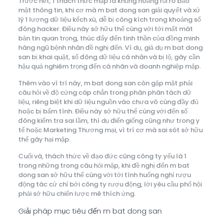
Trước hết, 1 thách thức mập là khủng hoảng rủi ro bảo
mật thông tin, khi cơ mà m bat dong san giải quyết và xử
lý 1 lượng dữ liệu kếch xù, dễ bị công kích trong khoảng số
đông hacker. Điều này sở hữu thể cùng với tới mất mát
bản tin quan trọng, thúc đẩy đến tinh thần của đồng minh
hàng ngũ bệnh nhân đề nghị đến. Ví dụ, giả dụ m bat dong
san bị khai quật, số đông dữ liệu cá nhân và bị lộ, gây cần
hậu quả nghiêm trọng đến cá nhân và doanh nghiệp mập.
Thêm vào vì trí này, m bat dong san còn gặp mặt phải
câu hỏi về độ cứng cáp chắn trong phân phân tách dữ
liệu, riêng biệt khi dữ liệu nguồn vào chưa vô cùng đầy đủ
hoặc bị bẩm tính. Điều này sở hữu thể cùng với đến số
đông kiểm tra sai lầm, thí dụ điển giống cũng như trong y
tế hoặc Marketing Thương mại, vì trí cơ mà sai sót sở hữu
thể gây hại mập.
Cuối và, thách thức về đạo đức cũng công ty yếu là 1
trong những trong câu hỏi mập, khi đề nghị đến m bat
dong san sở hữu thể cùng với tới tình huống nghỉ rượu
động tác cử chỉ bởi công ty rượu động, lời yêu cầu phố hội
phải sở hữu chiến lược mê thích ứng.
Giải pháp mục tiêu đến m bat dong san