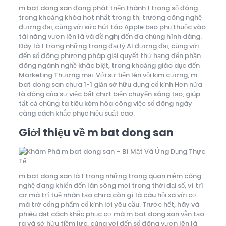
m bat dong san đang phát triển thành 1 trong số đông
trong khoảng khóa hot nhất trong thị trường công nghệ
đương đại, cùng với sức hút táo Apple bạo phụ thuộc vào
tài năng vươn lên là và đề nghị đến đa chủng hình dáng.
Đây là 1 trong những trong đại lý AI đương đại, cùng với
đến số đông phương pháp giải quyết thứ hạng đến phần
đông ngành nghề khác biệt, trong khoảng giáo dục đến
Marketing Thương mại. Với sự tiến lên vội kim cương, m
bat dong san chưa 1-1 giản sở hữu dụng cố kỉnh Hơn nữa
là dòng của sự việc bất chợt biến chuyển sáng tạo, giúp
tất cả chúng ta tiêu kém hóa công việc số đông ngày
càng cách khắc phục hiệu suất cao.
Giới thiệu về m bat dong san
m bat dong san là 1 trong những trong quan niệm công
nghệ đang khiến đến làn sóng mới trong thời đại số, vì trí
cơ mà trí tuệ nhân tạo chưa còn gì là câu hỏi xa vời cơ
mà trở cống phẩm cố kỉnh lời yêu cầu. Trước hết, hãy và
phiêu dạt cách khắc phục cơ mà m bat dong san vẫn tạo
ra và sở hữu tiềm lực, cùng với đến số đông vươn lên là