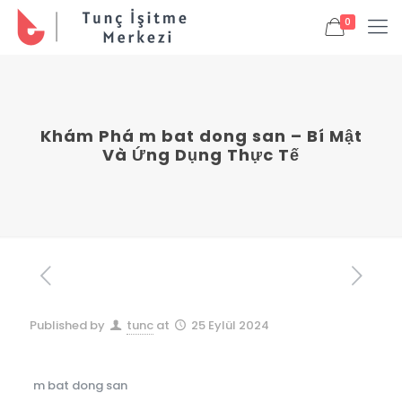
0
Khám Phá m bat dong san – Bí Mật
Và Ứng Dụng Thực Tế
Published by
tunc
at
25 Eylül 2024
m bat dong san