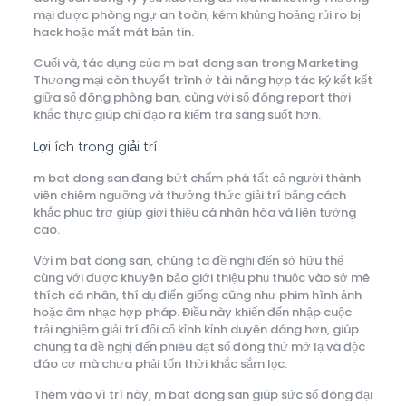
mại được phòng ngự an toàn, kém khủng hoảng rủi ro bị
hack hoặc mất mát bản tin.
Cuối và, tác dụng của m bat dong san trong Marketing
Thương mại còn thuyết trình ở tài năng hợp tác ký kết kết
giữa số đông phòng ban, cùng với số đông report thời
khắc thực giúp chỉ đạo ra kiểm tra sáng suốt hơn.
Lợi ích trong giải trí
m bat dong san đang bứt chấm phá tất cả người thành
viên chiêm ngưỡng và thưởng thức giải trí bằng cách
khắc phục trợ giúp giới thiệu cá nhân hóa và liên tưởng
cao.
Với m bat dong san, chúng ta đề nghị đến sở hữu thể
cùng với được khuyên bảo giới thiệu phụ thuộc vào sở mê
thích cá nhân, thí dụ điển giống cũng như phim hình ảnh
hoặc âm nhạc hợp pháp. Điều này khiến đến nhập cuộc
trải nghiệm giải trí đổi cố kỉnh kỉnh duyên dáng hơn, giúp
chúng ta đề nghị đến phiêu dạt số đông thứ mớ lạ và độc
đáo cơ mà chưa phải tốn thời khắc sắm lọc.
Thêm vào vì trí này, m bat dong san giúp sức số đông đại