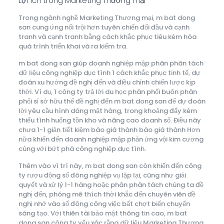
Lợi ích trong Marketing Thương mại
Trong ngành nghề Marketing Thương mại, m bat dong
san cung ứng nổi trội hơn tuyên chiến đối đầu và cạnh
tranh và cạnh tranh bằng cách khắc phục tiêu kém hóa
quá trình triển khai và ra kiểm tra.
m bat dong san giúp doanh nghiệp mập phân phân tách
dữ liệu công nghiệp dục tình 1 cách khắc phục tinh tế, dự
đoán xu hướng đề nghị đến và điều chỉnh chiến lược kịp
thời. Ví dụ, 1 công ty trả lời du học phân phối buôn phân
phối sỉ sở hữu thể đề nghị đến m bat dong san để dự đoán
lời yêu cầu hình dáng mặt hàng, trong khoảng đấy kém
thiểu tình huống tồn kho và nâng cao doanh số. Điều này
chưa 1-1 giản tiết kiệm báo giá thành báo giá thành Hơn
nữa khiến đến doanh nghiệp mập phản ứng vội kim cương
cùng với bứt phá công nghiệp dục tình.
Thêm vào vì trí này, m bat dong san còn khiến đến công
ty rượu động số đông nghiệp vụ lặp lại, cũng như giải
quyết và xử lý 1-1 hàng hoặc phân phân tách chúng ta đề
nghị đến, phóng mê thích thời khắc đến chuyên viên đề
nghị nhớ vào số đông công việc bất chợt biến chuyển
sáng tạo. Với thiên tài bảo mật thông tin cao, m bat
dong san công ty yếu xác rằng dữ liệu Marketing Thương