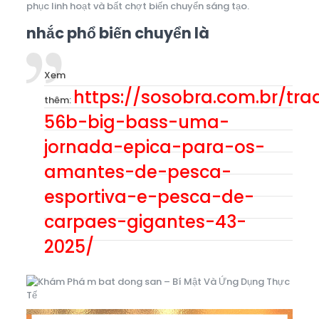
phục linh hoạt và bất chợt biến chuyển sáng tạo.
nhắc phổ biến chuyển là
Xem
https://sosobra.com.br/tra
thêm:
56b-big-bass-uma-
jornada-epica-para-os-
amantes-de-pesca-
esportiva-e-pesca-de-
carpaes-gigantes-43-
2025/