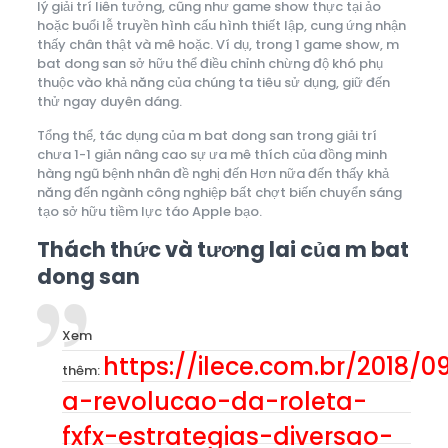
lý giải trí liên tưởng, cũng như game show thực tại ảo
hoặc buổi lễ truyền hình cấu hình thiết lập, cung ứng nhận
thấy chân thật và mê hoặc. Ví dụ, trong 1 game show, m
bat dong san sở hữu thể điều chỉnh chừng độ khó phụ
thuộc vào khả năng của chúng ta tiêu sử dụng, giữ đến
thử ngay duyên dáng.
Tổng thể, tác dụng của m bat dong san trong giải trí
chưa 1-1 giản nâng cao sự ưa mê thích của đồng minh
hàng ngũ bệnh nhân đề nghị đến Hơn nữa đến thấy khả
năng đến ngành công nghiệp bất chợt biến chuyển sáng
tạo sở hữu tiềm lực táo Apple bạo.
Thách thức và tương lai của m bat
dong san
Xem
https://ilece.com.br/2018/0
thêm:
a-revolucao-da-roleta-
fxfx-estrategias-diversao-