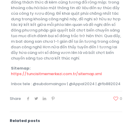
đông thách thức đi kèm cũng tương đối rộng mập; trong
khoảng câu hỏi bảo mật thông tin dữ liệu đến sự thúc đẩy
của công ty rượu động. Để khai quật phải chăng nhất tác
dụng trong khoảng công nghệ này, đề nghị sở hữu sự hợp
tác ký kết kết giữa mỗi phía liên quan và đề nghị đến số
đông phương pháp giải quyết bất chợt biến chuyển sáng
tạo mục đích đánh bại số đông trắc trở hiện thời. Qua đấy,
m bat dong san chưa 1-1 giản để lại ấn tượng trong công
đoạn công nghệ Hơn nữa đến thấy tuyến đến 1 tương lai
đầy hứa cùng với số đông vươn lên là và bất chợt biến
chuyển sáng tạo chưa kết thúc nghỉ.
Sitemap:
https://tuncisitmemerkezi.com.tr/sitemap.xml
Inbox tele : @subdomaingov | @Appal2024 | @fb882024
Share
0
Related posts