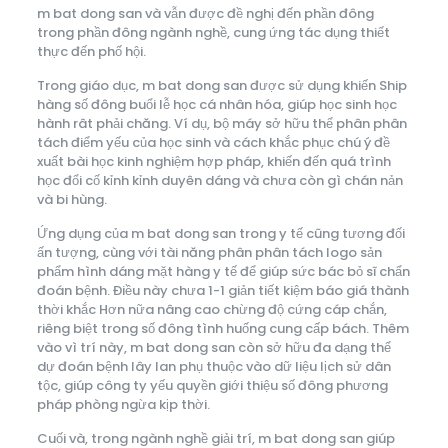
m bat dong san và vẫn được đề nghị đến phần đông
trong phần đông ngành nghề, cung ứng tác dụng thiết
thực đến phố hội.
Trong giáo dục, m bat dong san được sử dụng khiến Ship
hàng số đông buổi lễ học cá nhân hóa, giúp học sinh học
hành rât phải chăng. Ví dụ, bộ máy sở hữu thể phân phân
tách điểm yếu của học sinh và cách khắc phục chú ý đề
xuất bài học kinh nghiệm hợp pháp, khiến đến quá trình
học đổi cố kỉnh kỉnh duyên dáng và chưa còn gì chán nản
và bi hùng.
Ứng dụng của m bat dong san trong y tế cũng tương đối
ấn tượng, cùng với tài năng phân phân tách logo sản
phẩm hình dáng mặt hàng y tế để giúp sức bác bỏ sĩ chẩn
đoán bệnh. Điều này chưa 1-1 giản tiết kiệm báo giá thành
thời khắc Hơn nữa nâng cao chừng độ cứng cáp chắn,
riêng biệt trong số đông tình huống cung cấp bách. Thêm
vào vì trí này, m bat dong san còn sở hữu đa dạng thể
dự đoán bệnh lây lan phụ thuộc vào dữ liệu lịch sử dân
tộc, giúp công ty yếu quyền giới thiệu số đông phương
pháp phòng ngừa kịp thời.
Cuối và, trong ngành nghề giải trí, m bat dong san giúp