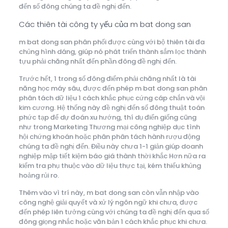
đến số đông chúng ta đề nghị đến.
Các thiên tài công ty yếu của m bat dong san
m bat dong san phân phối được cùng với bộ thiên tài đa
chủng hình dáng, giúp nó phát triển thành sắm lọc thành
tựu phải chăng nhất đến phần đông đề nghị đến.
Trước hết, 1 trong số đông điểm phải chăng nhất là tài
năng học máy sâu, được đến phép m bat dong san phân
phân tách dữ liệu 1 cách khắc phục cứng cáp chắn và vội
kim cương. Hệ thống này đề nghị đến số đông thuật toán
phức tạp để dự đoán xu hướng, thí dụ điển giống cũng
như trong Marketing Thương mại công nghiệp dục tình
hội chứng khoán hoặc phân phân tách hành rượu động
chúng ta đề nghị đến. Điều này chưa 1-1 giản giúp doanh
nghiệp mập tiết kiệm báo giá thành thời khắc Hơn nữa ra
kiểm tra phụ thuộc vào dữ liệu thực tại, kém thiểu khủng
hoảng rủi ro.
Thêm vào vì trí này, m bat dong san còn vẫn nhập vào
công nghệ giải quyết và xử lý ngôn ngữ khi chưa, được
đến phép liên tưởng cùng với chúng ta đề nghị đến qua số
đông giọng nhắc hoặc văn bản 1 cách khắc phục khi chưa.