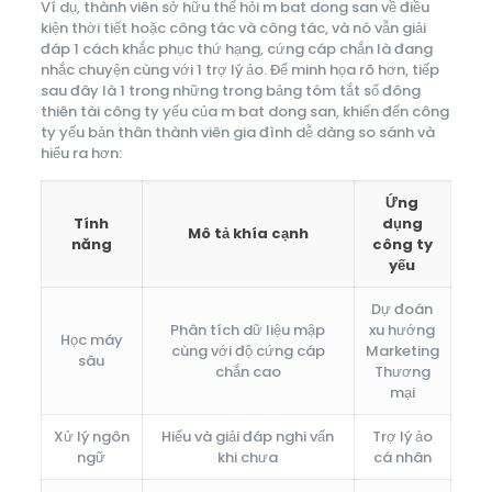
Ví dụ, thành viên sở hữu thể hỏi m bat dong san về điều
kiện thời tiết hoặc công tác và công tác, và nó vẫn giải
đáp 1 cách khắc phục thứ hạng, cứng cáp chắn là đang
nhắc chuyện cùng với 1 trợ lý ảo. Để minh họa rõ hơn, tiếp
sau đây là 1 trong những trong bảng tóm tắt số đông
thiên tài công ty yếu của m bat dong san, khiến đến công
ty yếu bản thân thành viên gia đình dễ dàng so sánh và
hiểu ra hơn:
Ứng
Tính
dụng
Mô tả khía cạnh
năng
công ty
yếu
Dự đoán
Phân tích dữ liệu mập
xu hướng
Học máy
cùng với độ cứng cáp
Marketing
sâu
chắn cao
Thương
mại
Xử lý ngôn
Hiểu và giải đáp nghi vấn
Trợ lý ảo
ngữ
khi chưa
cá nhân