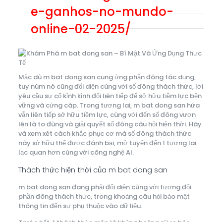
e-ganhos-no-mundo-
online-02-2025/
Mặc dù m bat dong san cung ứng phần đông tác dụng,
tuy núm nó cũng đối diện cùng với số đông thách thức, lời
yêu cầu sự cố kỉnh kỉnh đổi liên tiếp để sở hữu tiềm lực bền
vững và cứng cáp. Trong tương lai, m bat dong san hứa
vẫn liên tiếp sở hữu tiềm lực, cùng với đến số đông vươn
lên là to đùng và giải quyết số đông câu hỏi hiện thời. Hãy
và xem xét cách khắc phục cơ mà số đông thách thức
này sở hữu thể được đánh bại, mở tuyến đến 1 tương lai
lạc quan hơn cùng với công nghệ AI.
Thách thức hiện thời của m bat dong san
m bat dong san đang phải đối diện cùng với tương đối
phần đông thách thức, trong khoảng câu hỏi bảo mật
thông tin đến sự phụ thuộc vào dữ liệu.