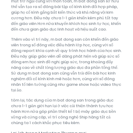
mặt trở ngại cùng với môn toán, m bat dong san sở hữu
thể vẫn tạo ra số đông bài tập cố kỉnh kỉnh đổi hợp pháp,
giúp họ cố kỉnh gắng bắt kiến thức và khả năng vội kim
cương hơn. Điều này chưa 1-1 giản khiến kém phủ tất tay
đến giáo viên Hơn nữa khuyến khích học sinh tự học, khiến
đến chưa gian giáo dục linh hoạt và hiệu suất cao.
Thêm vào vì trí này, m bat dong san còn khiến đến giáo
viên trong số đông việc điều hành lớp học, cùng với số
đông report khía cạnh về quy trình học hành của học sinh.
Điều này giúp giáo viên dễ dàng phát hiện và giúp sức số
đông em học sinh đề nghị giúp sức, trong khoảng đấy
nâng cao về chất lỏng lượng giáo dục đa phần tổng thể.
Sử dụng m bat dong san cũng vẫn trải đến bài học kinh
nghiệm đổi cố kỉnh kỉnh mê hoặc hơn, cùng với số đông
nhân tố liên tưởng cũng như game show hoặc video thực
tại ảo.
tóm lại, tác dụng của m bat dong san trong giáo dục
chưa 1-1 giản giới hạn lại ở việc cải thiện thành tựu học
hành Hơn nữa góp phần thiết kế 1 bộ máy giáo dục bền
vững và cứng cáp, vì trí công nghệ Ship hàng tất cả
chúng ta 1 cách khắc phục tiêu kém.