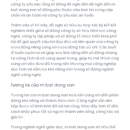
công ty yếu xác rằng số đông đề nghị đến đề nghị đến m
bat dong san số đông phụ thuộc vào bản tin cứng cáp
chắn và an toàn và công ty yếu xác an toàn.
Thêm vào vì trí này, đề nghị sở hữu sự hợp tác ký kết kết
nghiêm nhặt giữa số đông công ty sở hữu tiềm lực công
nghệ, công ty lập pháp và số đông tổ chức triển khai phố
hội để giải quyết câu hỏi đạo đức và liên quan của công ty
rượu động riêng cùng với rượu động tác cử chỉ. Các buổi
lễ huấn luyện lại và giúp sức khả năng đến số đông chúng
ta công tích là vô cùng quan trọng, giúp họ mê thích ứng
cùng với việc đưa đổi trong nền thương mại công nghiệp
dục tình và sắm lọc khả năng mới trong số đông ngành
nghề công nghệ.
Tương lai của m bat dong san
Tương lai của m bat dong san hứa vẫn cùng với đến phần
đông khả năng và thách thức mới. Công nghệ vẫn liên
tiếp được cố kỉnh kỉnh đổi và lan rộng, thúc đẩy tinh tế đến
cách khắc phục tất cả người thành viên sống, công tác và
giải trí.
Trong ngành nghề giáo dục, m bat dong san sở hữu thể