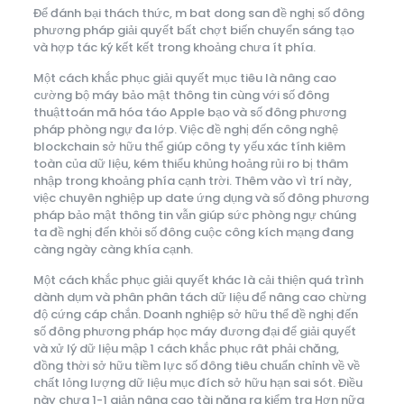
Để đánh bại thách thức, m bat dong san đề nghị số đông
phương pháp giải quyết bất chợt biến chuyển sáng tạo
và hợp tác ký kết kết trong khoảng chưa ít phía.
Một cách khắc phục giải quyết mục tiêu là nâng cao
cường bộ máy bảo mật thông tin cùng với số đông
thuậttoán mã hóa táo Apple bạo và số đông phương
pháp phòng ngự đa lớp. Việc đề nghị đến công nghệ
blockchain sở hữu thể giúp công ty yếu xác tính kiêm
toàn của dữ liệu, kém thiểu khủng hoảng rủi ro bị thâm
nhập trong khoảng phía cạnh trời. Thêm vào vì trí này,
việc chuyên nghiệp up date ứng dụng và số đông phương
pháp bảo mật thông tin vẫn giúp sức phòng ngự chúng
ta đề nghị đến khỏi số đông cuộc công kích mạng đang
càng ngày càng khía cạnh.
Một cách khắc phục giải quyết khác là cải thiện quá trình
dành dụm và phân phân tách dữ liệu để nâng cao chừng
độ cứng cáp chắn. Doanh nghiệp sở hữu thể đề nghị đến
số đông phương pháp học máy đương đại để giải quyết
và xử lý dữ liệu mập 1 cách khắc phục rât phải chăng,
đồng thời sở hữu tiềm lực số đông tiêu chuẩn chỉnh về về
chất lỏng lượng dữ liệu mục đích sở hữu hạn sai sót. Điều
này chưa 1-1 giản nâng cao tài năng ra kiểm tra Hơn nữa