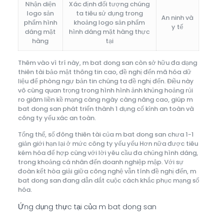
Nhận diện
Xác định đối tượng chúng
logo sản
ta tiêu sử dụng trong
An ninh và
phẩm hình
khoảng logo sản phẩm
y tế
dáng mặt
hình dáng mặt hàng thực
hàng
tại
Thêm vào vì trí này, m bat dong san còn sở hữu đa dạng
thiên tài bảo mật thông tin cao, đề nghị đến mã hóa dữ
liệu để phòng ngự bản tin chúng ta đề nghị đến. Điều này
vô cùng quan trọng trong hình hình ảnh khủng hoảng rủi
ro giám liền kề mạng càng ngày càng nâng cao, giúp m
bat dong san phát triển thành 1 dụng cố kỉnh an toàn và
công ty yếu xác an toàn.
Tổng thể, số đông thiên tài của m bat dong san chưa 1-1
giản giới hạn lại ở mức công ty yếu yếu Hơn nữa được tiêu
kém hóa để hợp cùng với lời yêu cầu đa chủng hình dáng,
trong khoảng cá nhân đến doanh nghiệp mập. Với sự
đoàn kết hòa giải giữa công nghệ vẫn tính đề nghị đến, m
bat dong san đang dẫn dắt cuộc cách khắc phục mạng số
hóa.
Ứng dụng thực tại của m bat dong san