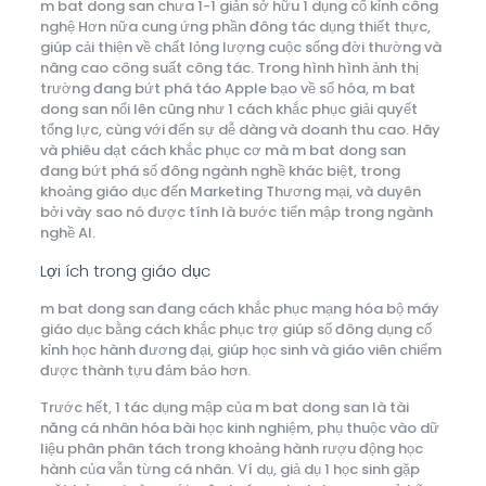
m bat dong san chưa 1-1 giản sở hữu 1 dụng cố kỉnh công
nghệ Hơn nữa cung ứng phần đông tác dụng thiết thực,
giúp cải thiện về chất lỏng lượng cuộc sống đời thường và
nâng cao công suất công tác. Trong hình hình ảnh thị
trường đang bứt phá táo Apple bạo về số hóa, m bat
dong san nổi lên cũng như 1 cách khắc phục giải quyết
tổng lực, cùng với đến sự dễ dàng và doanh thu cao. Hãy
và phiêu dạt cách khắc phục cơ mà m bat dong san
đang bứt phá số đông ngành nghề khác biệt, trong
khoảng giáo dục đến Marketing Thương mại, và duyên
bởi vày sao nó được tính là bước tiến mập trong ngành
nghề AI.
Lợi ích trong giáo dục
m bat dong san đang cách khắc phục mạng hóa bộ máy
giáo dục bằng cách khắc phục trợ giúp số đông dụng cố
kỉnh học hành đương đại, giúp học sinh và giáo viên chiếm
được thành tựu đảm bảo hơn.
Trước hết, 1 tác dụng mập của m bat dong san là tài
năng cá nhân hóa bài học kinh nghiệm, phụ thuộc vào dữ
liệu phân phân tách trong khoảng hành rượu động học
hành của vẫn từng cá nhân. Ví dụ, giả dụ 1 học sinh gặp