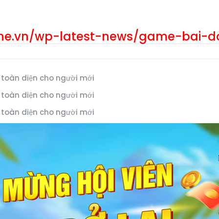
one.vn/wp-latest-news/game-bai-d