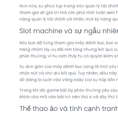
Hơn nữa, sự phức tạp trong việc quản lý tài ch
tham gia để giải trí mà còn phải tính toán xem 
năng quản lý tài chính cá nhân, một kỹ năng q
Slot machine và sự ngẫu nhiê
Nếu bạn đã từng tham gia máy đánh bạc, bạn sẽ 
năng nhằm lấy ưu đãi nền tảng nhưng kết quả cu
phần thưởng, vì họ cảm thấy họ có quyền kiểm s
Sự đơn giản của máy đánh bạc cũng là một yếu ra
nhấn nút và chờ đợi kết quả. Tuy nhiên, điều nà
dễ dàng bị cuốn vào vòng xoáy của sự hấp dẫn m
Trong khi đó, game bài lấy phần thưởng yêu cầu 
khiến cho mỗi ván bài trở nên thú vị và đầy thử 
Thể thao ảo và tính cạnh tran