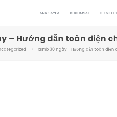
ANA SAYFA
KURUMSAL
HİZMETLE
y – Hướng dẫn toàn diện c
ncategorized
xsmb 30 ngày – Hướng dẫn toàn diện 