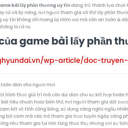
ame bài lấy phần thưởng uy tín
đang trở thành lựa chọn 
y rủi và kỹ năng, nơi người tham gia có thể lấy phần thư
 uy tín không chỉ mang lại niềm vui mà còn an toàn & đá
ông lo rủi ro.
h của game bài lấy phần th
ghyundai.vn/wp-article/doc-truye
 hình thức giải trí mà còn đại diện cho sự kết hợp hoàn h
bài tiêu chuẩn hoặc biến thể, nơi người tham gia đặt cược 
à cam kết về tính công bằng, sử dụng công nghệ ngẫu nhiê
ng bối cảnh mà các trò tham gia trực tuyến ngày càng ph
ng như tham gia tại nền tảng thực thụ, nhưng với sự tiện lợ