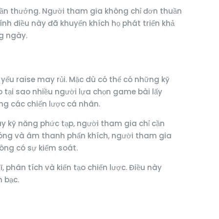
phần thưởng. Người tham gia không chỉ đơn thuần
ính điều này đã khuyến khích họ phát triển khả
g ngày.
ếu raise may rủi. Mặc dù có thể có những kỹ
 tại sao nhiều người lựa chọn game bài lấy
ng các chiến lược cá nhân.
ay kỹ năng phức tạp, người tham gia chỉ cần
g bóng và âm thanh phấn khích, người tham gia
ông có sự kiểm soát.
phân tích và kiến tạo chiến lược. Điều này
h bạc.