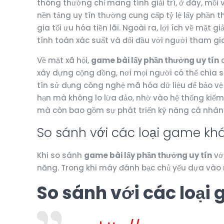
thông thường chỉ mang tính giải trí, ở đây, mỗi 
nền tảng uy tín thường cung cấp tỷ lệ lấy phần 
gia tối ưu hóa tiền lãi. Ngoài ra, lợi ích về mặt
tính toán xác suất và đối đầu với người tham gi
Về mặt xã hội,
game bài lấy phần thưởng uy tín
c
xây dựng cộng đồng, nơi mọi người có thể chia sẻ
tín sử dụng công nghệ mã hóa dữ liệu để bảo vệ
hạn mà không lo lừa đảo, nhờ vào hệ thống kiểm t
mà còn bao gồm sự phát triển kỹ năng cá nhân và
So sánh với các loại game kh
Khi so sánh
game bài lấy phần thưởng uy tín
vớ
năng. Trong khi máy đánh bạc chủ yếu dựa vào ma
So sánh với các loại