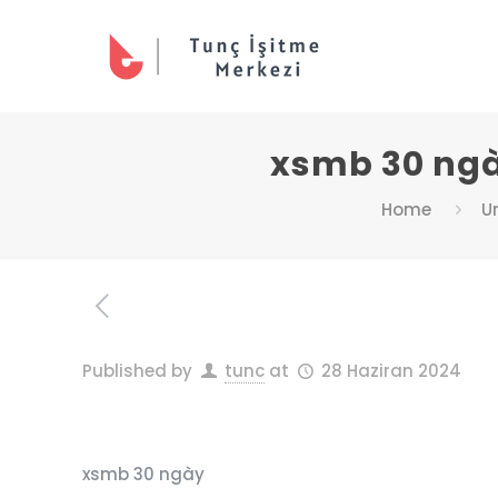
xsmb 30 ngà
Home
U
Published by
tunc
at
28 Haziran 2024
xsmb 30 ngày