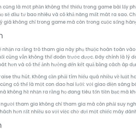
ính cũng là một phần không thể thiếu trong game bài lấy 
họ sẽ đầu tư bao nhiêu và có khả năng mất mát ra sao. Ch
uý giá không chỉ trong game mà còn trong cuộc sống hàn
n
nhận ra rằng trò tham gia này phụ thuộc hoàn toàn vào y
ối cùng vẫn không thể đoán trước được. Đây chính là lý do
oát hơn và có thể ảnh hưởng đến kết quả bằng cách áp dụ
ise thu hút. Không cần phải tìm hiểu quá nhiều về luật h
y cũng có thể là một con dao hai lưỡi: với giao diện sán
à không hề nhận ra rằng họ đang tiêu tốn tiền bạc mà kh
người tham gia không chỉ tham gia mà còn phải suy nghĩ, 
thách hơn rất nhiều so với việc chờ đợi một chiếc máy đán
h