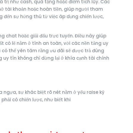
iá trị như cash, quà tặng hoặc điểm tích lũy. Các
mở tài khoản hoặc hoàn tiền, giúp người tham
ng đến sự hứng thú từ việc áp dụng chiến lược,
g chat hoặc giải đấu trực tuyến. Điều này giúp
ất có lẽ nằm ở tính an toàn, với các nền tảng uy
a có thể yên tâm rằng ưu đãi sẽ được trả đúng
 uy tín không chỉ dừng lại ở khía cạnh tài chính
ngựa, sự khác biệt rõ nét nằm ở yếu raise kỹ
hải có chiến lược, như biết khi