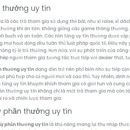
 thưởng uy tín
 là các trò tham gia sử dụng thẻ bài, như xì raise, xì dá
ần thưởng khi ăn tiền. Không giống các game thông thường
minh bạch và an toàn. Các nền tảng uy tín thường được cấ
 mọi hoạt động đều tuân thủ luật pháp quốc tế. Điều này 
hông tỷ lệ trả thưởng. Hơn nữa, với sự phát triển của côn
 phép người tham gia tương tác trực tiếp với dealer thật, 
n thưởng uy tín
đang dần trở nên phổ biến nhờ sự tiếp cậ
ạt phù hợp cho cả người mới và cao thủ. Tuy nhiên, định ng
 tảng uy tín khuyến khích tham gia có giới hạn và cung 
n thưởng uy tín không chỉ là một trò tham gia mà còn là m
i ro và chiến lược tham gia.
y phần thưởng uy tín
ấy phần thưởng uy tín
là khả năng mang lại thu nhập thự