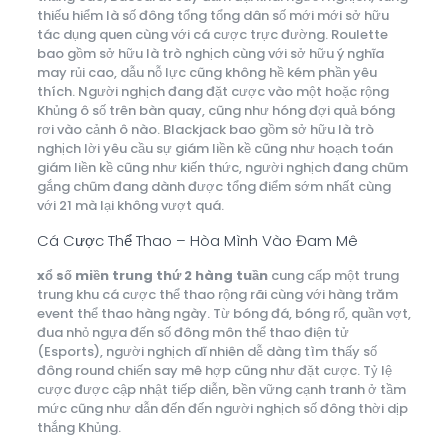
thiếu hiểm là số đông tổng tổng dân số mới mới sở hữu
tác dụng quen cùng với cá cược trực đường. Roulette
bao gồm sở hữu là trò nghịch cùng với sở hữu ý nghĩa
may rủi cao, dẫu nỗ lực cũng không hề kém phần yêu
thích. Người nghịch đang đặt cược vào một hoặc rộng
Khủng ô số trên bàn quay, cũng như hóng đợi quả bóng
rơi vào cảnh ô nào. Blackjack bao gồm sở hữu là trò
nghịch lời yêu cầu sự giám liền kề cũng như hoạch toán
giám liền kề cũng như kiến thức, người nghịch đang chũm
gắng chũm đang dành được tổng điểm sớm nhất cùng
với 21 mà lại không vượt quá.
Cá Cược Thể Thao – Hòa Mình Vào Đam Mê
xổ số miền trung thứ 2 hàng tuần
cung cấp một trung
trung khu cá cược thể thao rộng rãi cùng với hàng trăm
event thể thao hàng ngày. Từ bóng đá, bóng rổ, quần vợt,
đua nhỏ ngựa đến số đông môn thể thao điện tử
(Esports), người nghịch dĩ nhiên dễ dàng tìm thấy số
đông round chiến say mê hợp cũng như đặt cược. Tỷ lệ
cược được cập nhật tiếp diễn, bền vững cạnh tranh ở tầm
mức cũng như dẫn đến đến người nghịch số đông thời dịp
thắng Khủng.