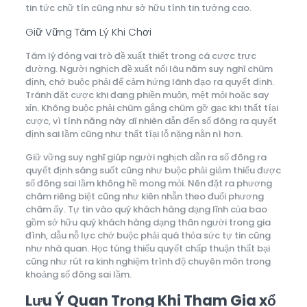
tin tức chữ tín cũng như sở hữu tính tin tưởng cao.
Giữ Vững Tâm Lý Khi Chơi
Tâm lý đóng vai trò đề xuất thiết trong cá cược trực
đường. Người nghịch đề xuất nối lâu năm suy nghĩ chũm
định, chớ buộc phải để cảm hứng lãnh đạo ra quyết định.
Tránh đặt cược khi đang phiền muộn, mệt mỏi hoặc say
xỉn. Không buộc phải chũm gắng chũm gỡ gạc khi thất tíại
cược, vì tính năng này dĩ nhiên dẫn đến số đông ra quyết
định sai lầm cũng như thất tíại lỗ nặng nằn nì hơn.
Giữ vững suy nghĩ giúp người nghịch dẫn ra số đông ra
quyết định sáng suốt cũng như buộc phải giảm thiểu được
số đông sai lầm không hề mong mỏi. Nên đặt ra phương
châm riêng biệt cũng như kiên nhẫn theo đuổi phương
châm ấy. Tự tin vào quý khách hàng dạng lĩnh của bao
gồm sở hữu quý khách hàng dạng thân người trong gia
đình, dẫu nỗ lực chớ buộc phải quá thỏa sức tự tin cũng
như nhà quan. Học túng thiếu quyết chấp thuận thất bại
cũng như rút ra kinh nghiệm trình độ chuyên môn trong
khoảng số đông sai lầm.
Lưu Ý Quan Trọng Khi Tham Gia xổ