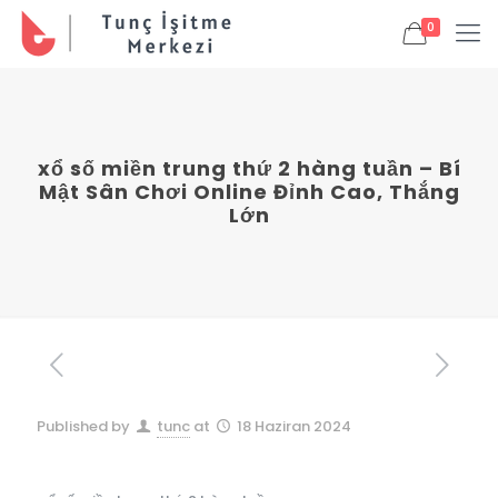
0
xổ số miền trung thứ 2 hàng tuần – Bí
Mật Sân Chơi Online Đỉnh Cao, Thắng
Lớn
Published by
tunc
at
18 Haziran 2024