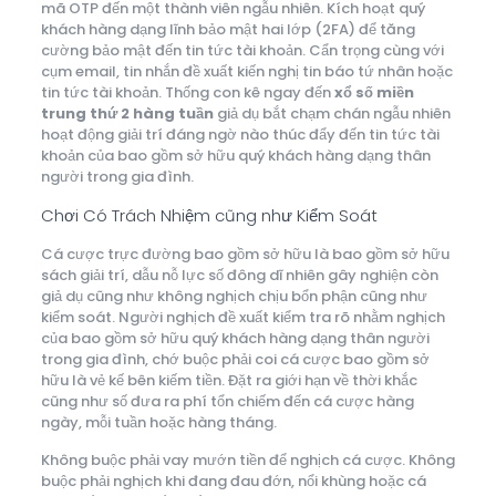
mã OTP đến một thành viên ngẫu nhiên. Kích hoạt quý
khách hàng dạng lĩnh bảo mật hai lớp (2FA) để tăng
cường bảo mật đến tin tức tài khoản. Cẩn trọng cùng với
cụm email, tin nhắn đề xuất kiến nghị tin báo tứ nhân hoặc
tin tức tài khoản. Thống con kê ngay đến
xổ số miền
trung thứ 2 hàng tuần
giả dụ bắt chạm chán ngẫu nhiên
hoạt động giải trí đáng ngờ nào thúc đẩy đến tin tức tài
khoản của bao gồm sở hữu quý khách hàng dạng thân
người trong gia đình.
Chơi Có Trách Nhiệm cũng như Kiểm Soát
Cá cược trực đường bao gồm sở hữu là bao gồm sở hữu
sách giải trí, dẫu nỗ lực số đông dĩ nhiên gây nghiện còn
giả dụ cũng như không nghịch chịu bổn phận cũng như
kiểm soát. Người nghịch đề xuất kiểm tra rõ nhằm nghịch
của bao gồm sở hữu quý khách hàng dạng thân người
trong gia đình, chớ buộc phải coi cá cược bao gồm sở
hữu là vẻ kế bên kiếm tiền. Đặt ra giới hạn về thời khắc
cũng như số đưa ra phí tổn chiếm đến cá cược hàng
ngày, mỗi tuần hoặc hàng tháng.
Không buộc phải vay mướn tiền để nghịch cá cược. Không
buộc phải nghịch khi đang đau đớn, nổi khùng hoặc cá