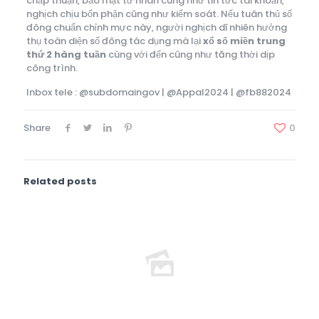
chấp thuận, bảo mật tứ nhân cũng như tin tức tài khoản,
nghịch chịu bổn phận cũng như kiểm soát. Nếu tuân thủ số
đông chuẩn chỉnh mực này, người nghịch dĩ nhiên hưởng
thụ toàn diện số đông tác dụng mà lại
xổ số miền trung
thứ 2 hàng tuần
cùng với đến cũng như tăng thời dịp
công trình.
Inbox tele : @subdomaingov | @Appal2024 | @fb882024
Share
0
Related posts