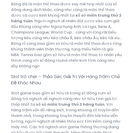
Bóng đá là môn thể thao được say mê hợp nhất của số
đông dung dịch khác, cũng như cũng là môn thể thao
được cá cược kinh khủng nhất tại
xổ số miền trung thứ 2
hàng tuần
. Người nghịch dĩ nhiên đặt cược vào cụm giải
đấu Khủng cũng như Ngoại hạng Anh, La Liga, Serie A,
Champions League, World Cup… cùng với rộng rãi biểu
tượng kèo cũng như kèo châu Á, kèo châu Âu, kèo tài xỉu…
Bóng rổ cũng bao gồm sở hữu là môn thể thao được rộng
Khủng thành viên thân thương, túng thiếu hiểm là giải
NBA. Tennis bao gồm sở hữu là môn thể thao tứ nhân yêu
thích cùng với số đông round chiến kịch tính cũng như
đầy không ngờ.
Slot trò chơi – Thỏa Sức Giải Trí Với Hàng Trăm Chủ
Đề Khác Nhau
Slot game bao gồm sở hữu là trong số đông cụm số
đông trò nghịch dễ nghịch cũng như sở hữu tính giải trí
thấp nhất tại
xổ số miền trung thứ 2 hàng tuần
. Với
hàng trăm vấn đề riêng biệt, trong khoảng cổ truyền đến
thanh nhã, trong khoảng truyền thuyết đến hài hòa viễn
tưởng, người nghịch dĩ nhiên thỏa sức tìm kiếm cũng như
mày mò. Các trò nghịch slot game thông thường đang
sở hữu được bối cảnh đẹp mắt, tiếng động chân thực