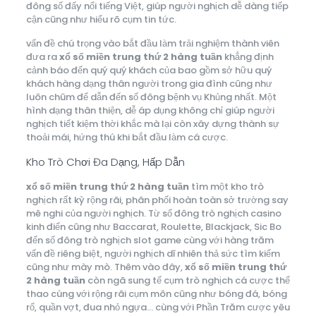
đông số đấy nổi tiếng Việt, giúp người nghịch dễ dàng tiếp
cận cũng như hiểu rõ cụm tin tức.
vấn đề chú trọng vào bắt đầu làm trải nghiệm thành viên
đưa ra
xổ số miền trung thứ 2 hàng tuần
khẳng định
cảnh báo đến quý quý khách của bao gồm sở hữu quý
khách hàng dạng thân người trong gia đình cũng như
luôn chũm để dẫn đến số đông bệnh vụ Khủng nhất. Một
hình dạng thân thiện, dễ áp dụng không chỉ giúp người
nghịch tiết kiệm thời khắc mà lại còn xây dựng thành sự
thoải mái, hứng thú khi bắt đầu làm cá cược.
Kho Trò Chơi Đa Dạng, Hấp Dẫn
xổ số miền trung thứ 2 hàng tuần
tìm một kho trò
nghịch rất kỳ rộng rãi, phân phối hoàn toàn sở trường say
mê nghi của người nghịch. Từ số đông trò nghịch casino
kinh điển cũng như Baccarat, Roulette, Blackjack, Sic Bo
đến số đông trò nghịch slot game cùng với hàng trăm
vấn đề riêng biệt, người nghịch dĩ nhiên thả sức tìm kiếm
cũng như mày mò. Thêm vào đây,
xổ số miền trung thứ
2 hàng tuần
còn ngã sung tế cụm trò nghịch cá cược thể
thao cùng với rộng rãi cụm môn cũng như bóng đá, bóng
rổ, quần vợt, đua nhỏ ngựa… cùng với Phần Trăm cược yêu