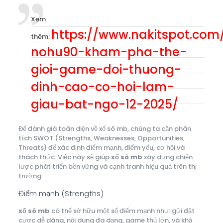
Xem
https://www.nakitspot.com
thêm:
nohu90-kham-pha-the-
gioi-game-doi-thuong-
dinh-cao-co-hoi-lam-
giau-bat-ngo-12-2025/
Để đánh giá toàn diện về xố sô mb, chúng ta cần phân
tích SWOT (Strengths, Weaknesses, Opportunities,
Threats) để xác định điểm mạnh, điểm yếu, cơ hội và
thách thức. Việc này sẽ giúp
xố sô mb
xây dựng chiến
lược phát triển bền vững và cạnh tranh hiệu quả trên thị
trường.
Điểm mạnh (Strengths)
xố sô mb
có thể sở hữu một số điểm mạnh như: gửi đặt
cược dễ dàng, nội dung đa dạng, game thủ lớn, và khả