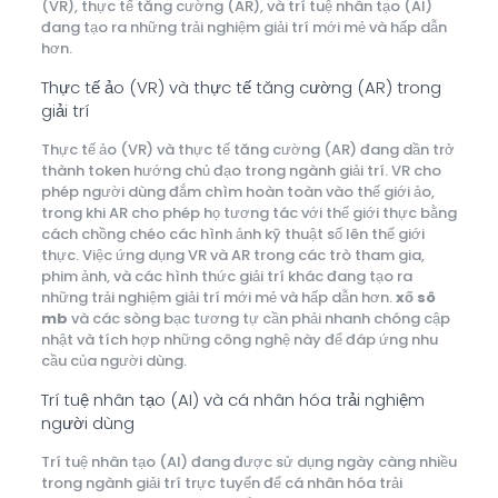
(VR), thực tế tăng cường (AR), và trí tuệ nhân tạo (AI)
đang tạo ra những trải nghiệm giải trí mới mẻ và hấp dẫn
hơn.
Thực tế ảo (VR) và thực tế tăng cường (AR) trong
giải trí
Thực tế ảo (VR) và thực tế tăng cường (AR) đang dần trở
thành token hướng chủ đạo trong ngành giải trí. VR cho
phép người dùng đắm chìm hoàn toàn vào thế giới ảo,
trong khi AR cho phép họ tương tác với thế giới thực bằng
cách chồng chéo các hình ảnh kỹ thuật số lên thế giới
thực. Việc ứng dụng VR và AR trong các trò tham gia,
phim ảnh, và các hình thức giải trí khác đang tạo ra
những trải nghiệm giải trí mới mẻ và hấp dẫn hơn.
xố sô
mb
và các sòng bạc tương tự cần phải nhanh chóng cập
nhật và tích hợp những công nghệ này để đáp ứng nhu
cầu của người dùng.
Trí tuệ nhân tạo (AI) và cá nhân hóa trải nghiệm
người dùng
Trí tuệ nhân tạo (AI) đang được sử dụng ngày càng nhiều
trong ngành giải trí trực tuyến để cá nhân hóa trải