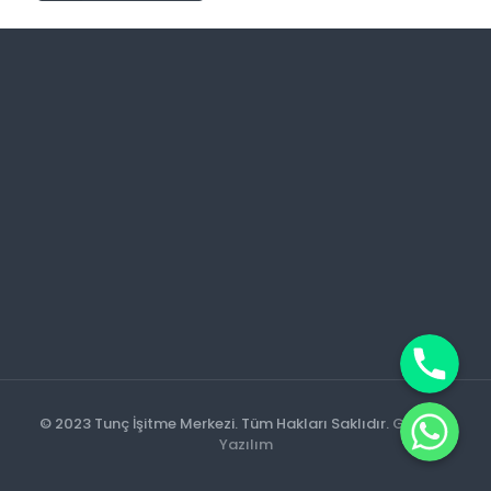
Phone
WhatsApp
© 2023 Tunç İşitme Merkezi. Tüm Hakları Saklıdır.
Gelecek
Yazılım