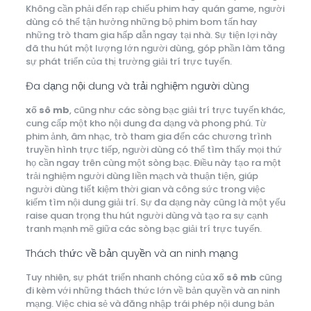
Không cần phải đến rạp chiếu phim hay quán game, người
dùng có thể tận hưởng những bộ phim bom tấn hay
những trò tham gia hấp dẫn ngay tại nhà. Sự tiện lợi này
đã thu hút một lượng lớn người dùng, góp phần làm tăng
sự phát triển của thị trường giải trí trực tuyến.
Đa dạng nội dung và trải nghiệm người dùng
xố sô mb
, cũng như các sòng bạc giải trí trực tuyến khác,
cung cấp một kho nội dung đa dạng và phong phú. Từ
phim ảnh, âm nhạc, trò tham gia đến các chương trình
truyền hình trực tiếp, người dùng có thể tìm thấy mọi thứ
họ cần ngay trên cùng một sòng bạc. Điều này tạo ra một
trải nghiệm người dùng liền mạch và thuận tiện, giúp
người dùng tiết kiệm thời gian và công sức trong việc
kiếm tìm nội dung giải trí. Sự đa dạng này cũng là một yếu
raise quan trọng thu hút người dùng và tạo ra sự cạnh
tranh mạnh mẽ giữa các sòng bạc giải trí trực tuyến.
Thách thức về bản quyền và an ninh mạng
Tuy nhiên, sự phát triển nhanh chóng của
xố sô mb
cũng
đi kèm với những thách thức lớn về bản quyền và an ninh
mạng. Việc chia sẻ và đăng nhập trái phép nội dung bản