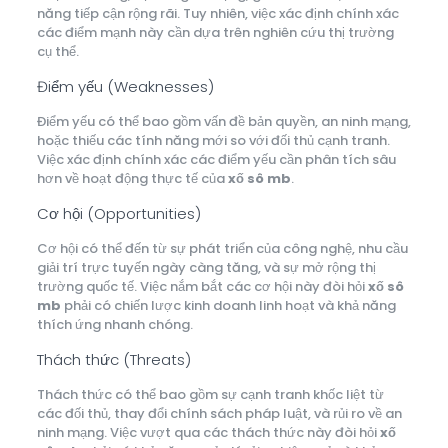
năng tiếp cận rộng rãi. Tuy nhiên, việc xác định chính xác
các điểm mạnh này cần dựa trên nghiên cứu thị trường
cụ thể.
Điểm yếu (Weaknesses)
Điểm yếu có thể bao gồm vấn đề bản quyền, an ninh mạng,
hoặc thiếu các tính năng mới so với đối thủ cạnh tranh.
Việc xác định chính xác các điểm yếu cần phân tích sâu
hơn về hoạt động thực tế của
xố sô mb
.
Cơ hội (Opportunities)
Cơ hội có thể đến từ sự phát triển của công nghệ, nhu cầu
giải trí trực tuyến ngày càng tăng, và sự mở rộng thị
trường quốc tế. Việc nắm bắt các cơ hội này đòi hỏi
xố sô
mb
phải có chiến lược kinh doanh linh hoạt và khả năng
thích ứng nhanh chóng.
Thách thức (Threats)
Thách thức có thể bao gồm sự cạnh tranh khốc liệt từ
các đối thủ, thay đổi chính sách pháp luật, và rủi ro về an
ninh mạng. Việc vượt qua các thách thức này đòi hỏi
xố