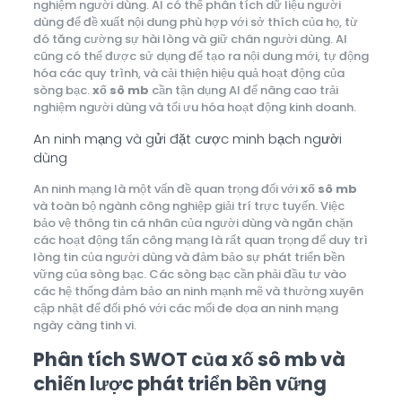
nghiệm người dùng. AI có thể phân tích dữ liệu người
dùng để đề xuất nội dung phù hợp với sở thích của họ, từ
đó tăng cường sự hài lòng và giữ chân người dùng. AI
cũng có thể được sử dụng để tạo ra nội dung mới, tự động
hóa các quy trình, và cải thiện hiệu quả hoạt động của
sòng bạc.
xố sô mb
cần tận dụng AI để nâng cao trải
nghiệm người dùng và tối ưu hóa hoạt động kinh doanh.
An ninh mạng và gửi đặt cược minh bạch người
dùng
An ninh mạng là một vấn đề quan trọng đối với
xố sô mb
và toàn bộ ngành công nghiệp giải trí trực tuyến. Việc
bảo vệ thông tin cá nhân của người dùng và ngăn chặn
các hoạt động tấn công mạng là rất quan trọng để duy trì
lòng tin của người dùng và đảm bảo sự phát triển bền
vững của sòng bạc. Các sòng bạc cần phải đầu tư vào
các hệ thống đảm bảo an ninh mạnh mẽ và thường xuyên
cập nhật để đối phó với các mối đe dọa an ninh mạng
ngày càng tinh vi.
Phân tích SWOT của xố sô mb và
chiến lược phát triển bền vững