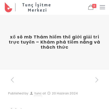
0
xố sô mb Thám hiểm thế giới giải trí
trực tuyến – Khám phá tiềm năng và
thách thức
Published by
tunc
at
20 Haziran 2024