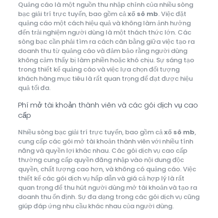
Quảng cáo là một nguồn thu nhập chính của nhiều sòng
bạc giải trí trực tuyến, bao gồm cả
xố sô mb
. Việc đặt
quảng cáo một cách hiệu quả và không làm ảnh hưởng
đến trải nghiệm người dùng là một thách thức lớn. Các
sòng bạc cần phải tìm ra cách cân bằng giữa việc tạo ra
doanh thu từ quảng cáo và đảm bảo rằng người dùng
không cảm thấy bị làm phiền hoặc khó chịu. Sự sáng tạo
trong thiết kế quảng cáo và việc lựa chọn đối tượng
khách hàng mục tiêu là rất quan trọng để đạt được hiệu
quả tối đa.
Phí mở tài khoản thành viên và các gói dịch vụ cao
cấp
Nhiều sòng bạc giải trí trực tuyến, bao gồm cả
xố sô mb
,
cung cấp các gói mở tài khoản thành viên với nhiều tính
năng và quyền lợi khác nhau. Các gói dịch vụ cao cấp
thường cung cấp quyền đăng nhập vào nội dung độc
quyền, chất lượng cao hơn, và không có quảng cáo. Việc
thiết kế các gói dịch vụ hấp dẫn và giá cả hợp lý là rất
quan trọng để thu hút người dùng mở tài khoản và tạo ra
doanh thu ổn định. Sự đa dạng trong các gói dịch vụ cũng
giúp đáp ứng nhu cầu khác nhau của người dùng.