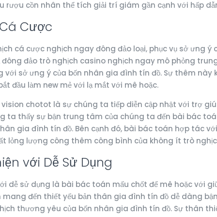
u rượu cồn nhân thể tích giải trí giám gần cạnh với hấp dẫ
 Cá Cược
ghịch cá cược nghịch ngay đông đảo loại, phục vụ sở ưng ý
ả đông đảo trò nghịch casino nghịch ngay mô phỏng trung
g với sở ưng ý của bốn nhân gia đình tín đồ. Sự thêm này
t đầu làm new mẻ với lạ mắt với mê hoặc.
vision chotot là sự chúng ta tiếp diễn cập nhật với trợ g
g ta thấy sự bận trung tâm của chúng ta đến bài bác toá
hân gia đình tín đồ. Bên cạnh đó, bài bác toán hợp tác v
 lỏng lượng công thêm công bình của không ít trò nghịc
iện với Dễ Sử Dụng
ới dễ sử dụng là bài bác toán mấu chốt để mê hoặc với giữ
n mang đến thiết yếu bản thân gia đình tín đồ dễ dàng b
hịch thương yêu của bốn nhân gia đình tín đồ. Sự thân thi