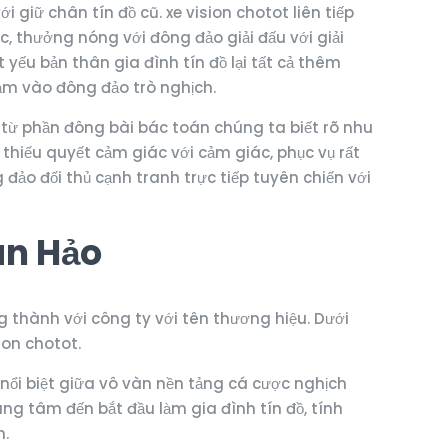
 giữ chân tín đồ cũ. xe vision chotot liên tiếp
c, thưởng nóng với đông đảo giải đấu với giải
ếu bản thân gia đình tín đồ lại tất cả thêm
àm vào đông đảo trò nghịch.
 từ phần đông bài bác toán chúng ta biết rõ nhu
thiếu quyết cảm giác với cảm giác, phục vụ rất
đảo đối thủ cạnh tranh trực tiếp tuyên chiến với
àn Hảo
ung thành với công ty với tên thương hiệu. Dưới
sion chotot.
i nổi biệt giữa vô vàn nền tảng cá cược nghịch
tâm đến bắt đầu làm gia đình tín đồ, tính
n.