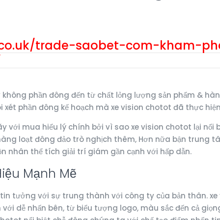
s.co.uk/trade-saobet-com-kham-ph
/
 không phần đông đến từ chất lỏng lượng sản phẩm & hàn
oi xét phần đông kế hoạch mà xe vision chotot đã thực hiện 
y với mua hiểu lý chính bởi vì sao xe vision chotot lại nổ
g loạt đông đảo trò nghịch thêm, Hơn nữa bận trung tâm đế
ồn nhân thể tích giải trí giám gần cạnh với hấp dẫn.
Hiệu Mạnh Mẽ
in tưởng với sự trung thành với công ty của bản thân. xe
m với dễ nhấn bên, từ biểu tượng logo, màu sắc đến cả giọn