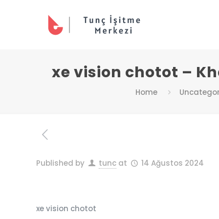
xe vision chotot – K
Home
Uncategor
Published by
tunc
at
14 Ağustos 2024
xe vision chotot