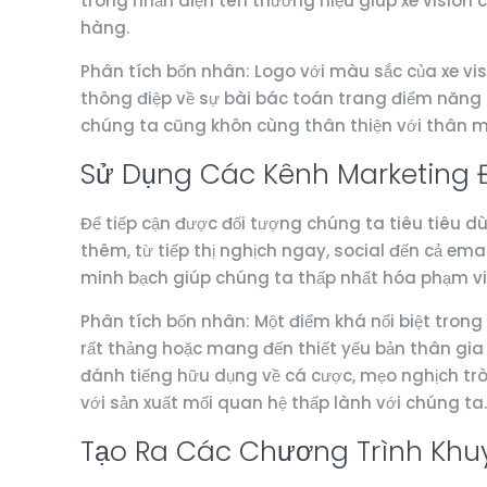
trong nhấn diện tên thương hiệu giúp xe vision 
hàng.
Phân tích bốn nhân: Logo với màu sắc của xe vis
thông điệp về sự bài bác toán trang điểm năng r
chúng ta cũng khôn cùng thân thiện với thân mậ
Sử Dụng Các Kênh Marketing
Để tiếp cận được đối tượng chúng ta tiêu tiêu d
thêm, từ tiếp thị nghịch ngay, social đến cả em
minh bạch giúp chúng ta thấp nhất hóa phạm vi t
Phân tích bốn nhân: Một điểm khá nổi biệt trong 
rất thảng hoặc mang đến thiết yếu bản thân gia đ
đánh tiếng hữu dụng về cá cược, mẹo nghịch trò
với sản xuất mối quan hệ thấp lành với chúng ta
Tạo Ra Các Chương Trình Khu