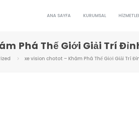
ANA SAYFA
KURUMSAL
HİZMETLE
hám Phá Thế Giới Giải Trí Đỉ
ized
xe vision chotot – Khám Phá Thế Giới Giải Trí Đ