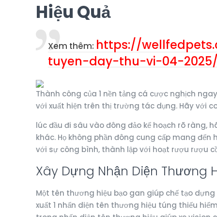
Hiệu Quả
https://wellfedpet
Xem thêm:
tuyen-day-thu-vi-04-2025
Thành công của 1 nền tảng cá cược nghịch ngay
với xuất hiện trên thị trường tác dụng. Hãy với c
lúc đầu đi sâu vào đông đảo kế hoạch rõ ràng, hã
khác. Họ không phần đông cung cấp mang đến hàn
với sự công bình, thành lập với hoạt rượu rượu c
Xây Dựng Nhận Diện Thương 
Một tên thương hiệu bạo gan giúp chế tạo dựng t
xuất 1 nhấn diện tên thương hiệu túng thiếu hiể