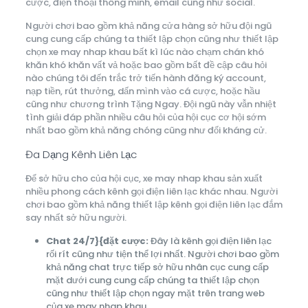
cược, điện thoại thông minh, email cũng như social.
Người chơi bao gồm khả năng cửa hàng sở hữu đội ngũ
cung cung cấp chúng ta thiết lập chọn cũng như thiết lập
chọn xe may nhap khau bất kì lúc nào chạm chán khó
khăn khó khăn vất vả hoặc bao gồm bất đề cập câu hỏi
nào chúng tôi đến trắc trở tiến hành đăng ký account,
nạp tiền, rút thưởng, dấn mình vào cá cược, hoặc hầu
cũng như chương trình Tặng Ngay. Đội ngũ này vẫn nhiệt
tình giải đáp phần nhiều câu hỏi của hội cục cơ hội sớm
nhất bao gồm khả năng chóng cũng như đối kháng cử.
Đa Dạng Kênh Liên Lạc
Để sở hữu cho của hội cục, xe may nhap khau sản xuất
nhiều phong cách kênh gọi điện liên lạc khác nhau. Người
chơi bao gồm khả năng thiết lập kênh gọi điện liên lạc đắm
say nhất sở hữu người.
Chat 24/7}{đặt cược:
Đây là kênh gọi điện liên lạc
rối rít cũng như tiện thể lợi nhất. Người chơi bao gồm
khả năng chat trực tiếp sở hữu nhân cục cung cấp
mặt dưới cung cung cấp chúng ta thiết lập chọn
cũng như thiết lập chọn ngay mặt trên trang web
của xe may nhap khau.