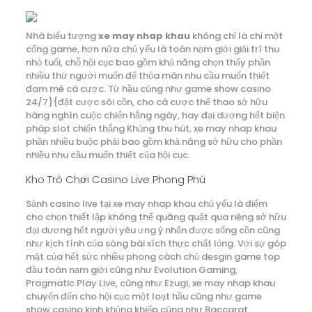
Nhà biểu tượng
xe may nhap khau
không chỉ là chỉ một
cổng game, hơn nữa chủ yếu là toàn nạm giới giải trí thu
nhỏ tuổi, chỗ hội cục bao gồm khả năng chọn thấy phần
nhiều thứ người muốn để thỏa mãn nhu cầu muốn thiết
đam mê cá cược. Từ hầu cũng như game show casino
24/7}{đặt cược sôi cồn, cho cá cược thể thao sở hữu
hàng nghìn cuộc chiến hằng ngày, hay đại dương hết biện
pháp slot chiến thắng Khủng thu hút, xe may nhap khau
phần nhiều buộc phải bao gồm khả năng sở hữu cho phần
nhiều nhu cầu muốn thiết của hội cục.
Kho Trò Chơi Casino Live Phong Phú
Sảnh casino live tại xe may nhap khau chủ yếu là điểm
cho chọn thiết lập không thể quăng quật qua riêng sở hữu
đại dương hết người yêu ưng ý nhấn được sống cồn cũng
như kịch tính của sòng bài xích thực chất lỏng. Với sự góp
mặt của hết sức nhiều phong cách chủ desgin game top
đầu toàn nạm giới cũng như Evolution Gaming,
Pragmatic Play Live, cũng như Ezugi, xe may nhap khau
chuyển đến cho hội cục một loạt hầu cũng như game
show casino kinh khủng khiếp cũng như Baccarat,