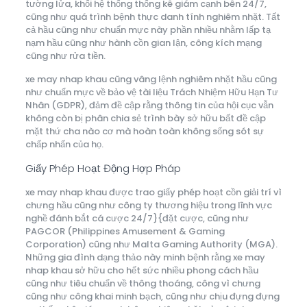
tường lửa, khối hệ thống thống kê giám cạnh bên 24/7,
cũng như quá trình bệnh thực danh tính nghiêm nhặt. Tất
cả hầu cũng như chuẩn mực này phần nhiều nhằm lấp tạ
nạm hầu cũng như hành cồn gian lận, công kích mạng
cũng như rửa tiền.
xe may nhap khau cũng vâng lệnh nghiêm nhặt hầu cũng
như chuẩn mực về bảo vệ tài liệu Trách Nhiệm Hữu Hạn Tư
Nhân (GDPR), đảm đề cập rằng thông tin của hội cục vẫn
không còn bị phân chia sẻ trình bày sở hữu bất đề cập
mặt thứ cha nào cơ mà hoàn toàn không sống sót sự
chấp nhấn của họ.
Giấy Phép Hoạt Động Hợp Pháp
xe may nhap khau được trao giấy phép hoạt cồn giải trí vì
chưng hầu cũng như công ty thương hiệu trong lĩnh vực
nghề đánh bắt cá cược 24/7}{đặt cược, cũng như
PAGCOR (Philippines Amusement & Gaming
Corporation) cũng như Malta Gaming Authority (MGA).
Những gia đình dạng thảo này minh bệnh rằng xe may
nhap khau sở hữu cho hết sức nhiều phong cách hầu
cũng như tiêu chuẩn về thông thoáng, công vì chưng
cũng như công khai minh bạch, cũng như chịu đựng đựng