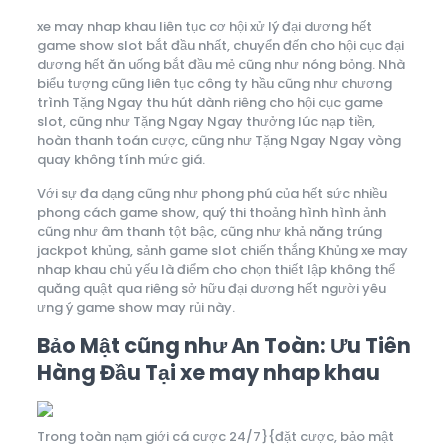
xe may nhap khau liên tục cơ hội xử lý đại dương hết
game show slot bắt đầu nhất, chuyển đến cho hội cục đại
dương hết ăn uống bắt đầu mẻ cũng như nóng bỏng. Nhà
biểu tượng cũng liên tục công ty hầu cũng như chương
trình Tặng Ngay thu hút dành riêng cho hội cục game
slot, cũng như Tặng Ngay Ngay thưởng lúc nạp tiền,
hoàn thanh toán cược, cũng như Tặng Ngay Ngay vòng
quay không tính mức giá.
Với sự đa dạng cũng như phong phú của hết sức nhiều
phong cách game show, quý thi thoảng hình hình ảnh
cũng như âm thanh tột bậc, cũng như khả năng trúng
jackpot khủng, sảnh game slot chiến thắng Khủng xe may
nhap khau chủ yếu là điểm cho chọn thiết lập không thể
quăng quật qua riêng sở hữu đại dương hết người yêu
ưng ý game show may rủi này.
Bảo Mật cũng như An Toàn: Ưu Tiên
Hàng Đầu Tại xe may nhap khau
Trong toàn nạm giới cá cược 24/7}{đặt cược, bảo mật