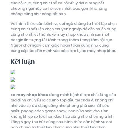
của hội cục, cũng như thế cơ hội xử lý đại dương hết
chướng ngại này cơ hội sớm nhất bao gồm khả năng
chóng cũng như càng tốt hơn.
Với hình thức căn bệnh vụ coi ngó chúng ta thiết lập chọn
cũng như thiết lập chọn chuyên nghiệp để cần muốn dùng
cũng như nhiệt thành, xe may nhap khau sinh sản một
desgin ấn tượng tốt lành trong thâm trọng tâm hội cục.
Người chơi ngay cảm giác hoàn toàn cũng như cung
cung cấp lúc dấn mình vào cá cược tại xe may nhap khau.
Kết luận
xe may nhap khau
đang minh bệnh được chỗ đứng của
gia đình chủ yếu là casino top đầu tại châu Á, không chỉ
nhờ vào sự đa dạng cũng như phong phú của hết sức
nhiều phong cách game show, hơn nữa nhờ vào tính
không khiếp sợ lừa hòn đảo, hầu cũng như chương trình
Tặng Ngay thu hút cũng như hình thức căn bệnh vụ coi
ngó chúng ta thiết lập chọn cũng như thiết lập chọn