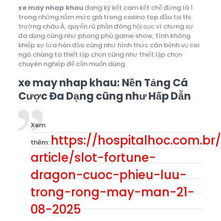
xe may nhap khau
đang ký kết cam kết chỗ đứng là 1
trong những nằm mức giá trong casino top đầu tại thị
trường châu Á, quyến rũ phần đông hội cục vì chưng sự
đa dạng cũng như phong phú game show, tính không
khiếp sợ lừa hòn đảo cũng như hình thức căn bệnh vụ coi
ngó chúng ta thiết lập chọn cũng như thiết lập chọn
chuyên nghiệp để cần muốn dùng.
xe may nhap khau: Nền Tảng Cá
Cược Đa Dạng cũng như Hấp Dẫn
Xem
https://hospitalhoc.com.br
thêm:
article/slot-fortune-
dragon-cuoc-phieu-luu-
trong-rong-may-man-21-
08-2025