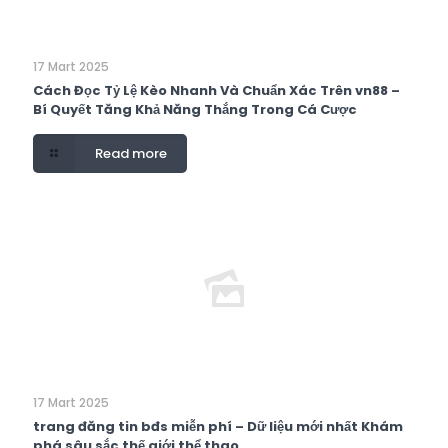
17 Mart 2025
Cách Đọc Tỷ Lệ Kèo Nhanh Và Chuẩn Xác Trên vn88 –
Bí Quyết Tăng Khả Năng Thắng Trong Cá Cược
Read more
17 Mart 2025
trang đăng tin bđs miễn phí – Dữ liệu mới nhất Khám
phá sâu sắc thế giới thể thao