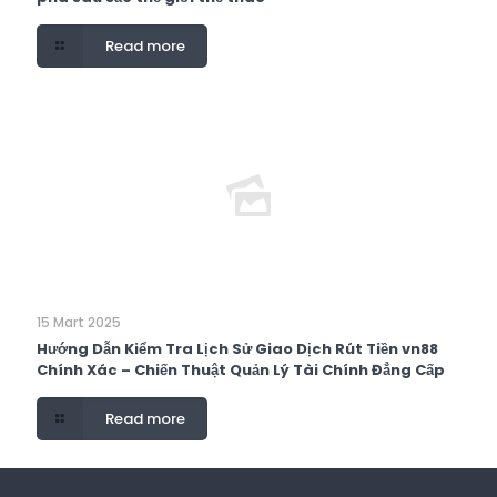
Read more
15 Mart 2025
Hướng Dẫn Kiểm Tra Lịch Sử Giao Dịch Rút Tiền vn88
Chính Xác – Chiến Thuật Quản Lý Tài Chính Đẳng Cấp
Read more