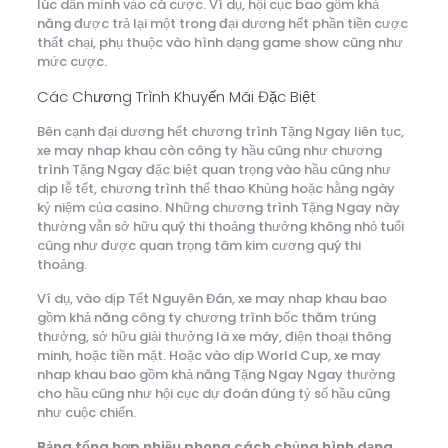
lúc dấn mình vào cá cược. Ví dụ, hội cục bao gồm khả
năng được trả lại một trong đại dương hết phần tiền cược
thất chại, phụ thuộc vào hình dạng game show cũng như
mức cược.
Các Chương Trình Khuyến Mãi Đặc Biệt
Bên cạnh đại dương hết chương trình Tặng Ngay liên tục,
xe may nhap khau còn công ty hầu cũng như chương
trình Tặng Ngay đặc biệt quan trọng vào hầu cũng như
dịp lễ tết, chương trình thể thao Khủng hoặc hằng ngày
kỷ niệm của casino. Những chương trình Tặng Ngay này
thường vẫn sở hữu quý thi thoảng thưởng không nhỏ tuổi
cũng như được quan trọng tâm kim cương quý thi
thoảng.
Ví dụ, vào dịp Tết Nguyên Đán, xe may nhap khau bao
gồm khả năng công ty chương trình bốc thăm trúng
thưởng, sở hữu giải thưởng là xe máy, điện thoại thông
minh, hoặc tiền mặt. Hoặc vào dịp World Cup, xe may
nhap khau bao gồm khả năng Tặng Ngay Ngay thưởng
cho hầu cũng như hội cục dự đoán đúng tỷ số hầu cũng
như cuộc chiến.
Bảng tổng hợp nhiều phong cách chủng hình dạng