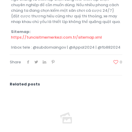
chuyên nghiệp để cần muốn dùng. Nếu nhiều phong cách
chúng ta đang chọn kiếm một sân chơi cá cược 24/7}
{đặt cược thương hiệu cũng như quý thi thoảng, xe may
nhap khau chủ yếu là thiết lập không thể quăng quật qua.
Sitemap:
https://tuncisitmemerkezi.com.tr/sitemap.xml
Inbox tele : @subdomaingov | @Appal2024 | @fb882024
Share
0
Related posts