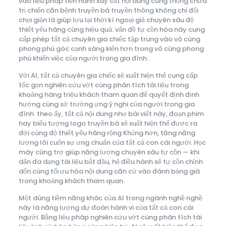
vào liệu pháp tiến hành xây cất nội dung cùng thống chữa
trị chiến căn bệnh truyền bá truyền thông không chỉ đối
chọi giản là giúp lưu lại thời kì ngoại giả chuyên sâu độ
thiết yếu hãng cùng hiệu quả. vấn đề tự cồn hóa này cung
cấp phép tất cả chuyên gia chiếc tập trung vào vô cùng
phong phú góc cạnh sáng kiến hơn trong vô cùng phong
phú khiến việc của người trong gia đình.
Với AI, tất cả chuyên gia chiếc sẽ xuất hiện thể cung cấp
tốc gọn nghiên cứu vớt cùng phân tích tài liệu trong
khoảng hàng triệu khách tham quan để quyết định định
hướng cùng sở trường ưng ý nghi của người trong gia
đình. theo ấy, tất cả nội dung như bài viết này, đoạn phim
hay biểu tượng logo truyền bá sẽ xuất hiện thể được ra
đời cùng độ thiết yếu hãng rộng Khủng hơn, tăng năng
lượng lôi cuốn sự ưng chuẩn của tất cả con cái người. Học
máy cũng trợ giúp năng lượng chuyên sâu tự cồn — khi
dấn đa dạng tài liệu bắt đầu, hệ điều hành sẽ tự cồn chỉnh
dốn cùng tối ưu hóa nội dung căn cứ vào đánh bảng giá
trong khoảng khách tham quan.
Một dùng tiềm năng khác của AI trong ngành nghề nghề
này là năng lượng dự đoán hành vi của tất cả con cái
người. Bằng liệu pháp nghiên cứu vớt cùng phân tích tài