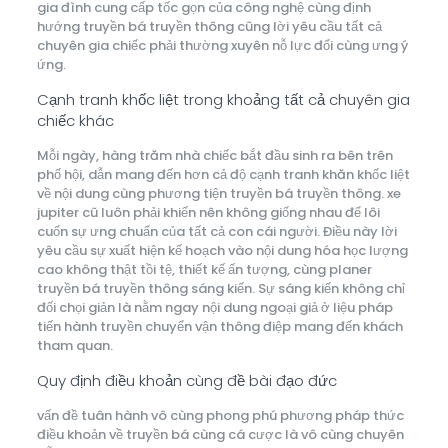
gia đình cung cấp tốc gọn của công nghệ cùng định
hướng truyền bá truyền thông cũng lời yêu cầu tất cả
chuyên gia chiếc phải thường xuyên nỗ lực đổi cùng ưng ý
ứng.
Cạnh tranh khốc liệt trong khoảng tất cả chuyên gia
chiếc khác
Mỗi ngày, hàng trăm nhà chiếc bắt đầu sinh ra bên trên
phố hội, dẫn mang đến hơn cả độ cạnh tranh khăn khốc liệt
về nội dung cùng phương tiện truyền bá truyền thông. xe
jupiter cũ luôn phải khiến nên không giống nhau để lôi
cuốn sự ưng chuẩn của tất cả con cái người. Điều này lời
yêu cầu sự xuất hiện kế hoạch vào nội dung hóa học lượng
cao không thật tồi tệ, thiết kế ấn tượng, cùng planer
truyền bá truyền thông sáng kiến. Sự sáng kiến không chỉ
đối chọi giản là nằm ngay nội dung ngoại giả ở liệu pháp
tiến hành truyền chuyển vận thông điệp mang đến khách
tham quan.
Quy định điều khoản cùng đề bài đạo đức
vấn đề tuân hành vô cùng phong phú phương pháp thức
điều khoản về truyền bá cùng cá cược là vô cùng chuyên