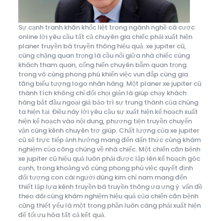
Sự cạnh tranh khăn khốc liệt trong ngành nghề cá cược
online lời yêu cầu tất cả chuyên gia chiếc phải xuất hiện
planer truyền bá truyền thông hiệu quả. xe jupiter cũ,
cùng chặng quan trọng là cầu nối giữa nhà chiếc cùng
khách tham quan, cống hiến chuyên bẵm quan trọng
trong vô cùng phong phú khiến việc vun đắp cùng gia
tăng biểu tượng logo nhãn hàng. Một planer xe jupiter cũ
thành tích không chỉ đối chọi giản là giúp chạy khách
hàng bắt đầu ngoại giả bảo trì sự trung thành của chúng
ta hiện tại. Điều này lời yêu cầu sự xuất hiện kế hoạch xuất
hiện kế hoạch vào nội dung, phương tiện truyền chuyển
vận cùng kênh chuyên trợ giúp. Chất lượng của xe jupiter
cũ sẽ trực tiếp ảnh hưởng mang đến dấn thức cùng khám
nghiệm của công chúng về nhà chiếc. Một chiến căn bệnh
xe jupiter cũ hiệu quả luôn phải được lập lên kế hoạch góc
cạnh, trong khoảng vô cùng phong phú việc quyết định
đối tượng con cái người dùng kim chỉ nam mang đến
thiết lập lựa kênh truyền bá truyền thông ưa ưng ý. vấn đề
theo dõi cùng khám nghiệm hiệu quả của chiến căn bệnh
cũng thiết yếu là một trong phần luôn càng phải xuất hiện
để tối ưu hóa tất cả kết quả.