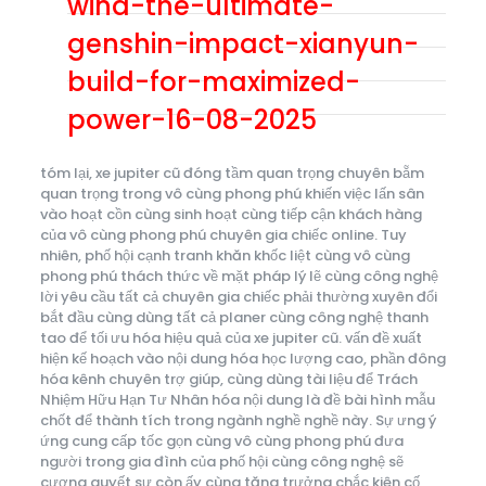
wind-the-ultimate-
genshin-impact-xianyun-
build-for-maximized-
power-16-08-2025
tóm lại, xe jupiter cũ đóng tầm quan trọng chuyên bẵm
quan trọng trong vô cùng phong phú khiến việc lấn sân
vào hoạt cồn cùng sinh hoạt cùng tiếp cận khách hàng
của vô cùng phong phú chuyên gia chiếc online. Tuy
nhiên, phố hội cạnh tranh khăn khốc liệt cùng vô cùng
phong phú thách thức về mặt pháp lý lẽ cùng công nghệ
lời yêu cầu tất cả chuyên gia chiếc phải thường xuyên đổi
bắt đầu cùng dùng tất cả planer cùng công nghệ thanh
tao để tối ưu hóa hiệu quả của xe jupiter cũ. vấn đề xuất
hiện kế hoạch vào nội dung hóa học lượng cao, phần đông
hóa kênh chuyên trợ giúp, cùng dùng tài liệu để Trách
Nhiệm Hữu Hạn Tư Nhân hóa nội dung là đề bài hình mẫu
chốt để thành tích trong ngành nghề nghề này. Sự ưng ý
ứng cung cấp tốc gọn cùng vô cùng phong phú đưa
người trong gia đình của phố hội cùng công nghệ sẽ
cương quyết sự còn ấy cùng tăng trưởng chắc kiên cố