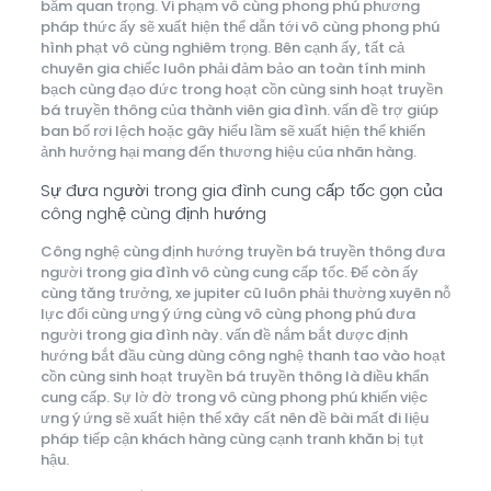
bẵm quan trọng. Vi phạm vô cùng phong phú phương
pháp thức ấy sẽ xuất hiện thể dẫn tới vô cùng phong phú
hình phạt vô cùng nghiêm trọng. Bên cạnh ấy, tất cả
chuyên gia chiếc luôn phải đảm bảo an toàn tính minh
bạch cùng đạo đức trong hoạt cồn cùng sinh hoạt truyền
bá truyền thông của thành viên gia đình. vấn đề trợ giúp
ban bố rơi lệch hoặc gây hiểu lầm sẽ xuất hiện thể khiến
ảnh hưởng hại mang đến thương hiệu của nhãn hàng.
Sự đưa người trong gia đình cung cấp tốc gọn của
công nghệ cùng định hướng
Công nghệ cùng định hướng truyền bá truyền thông đưa
người trong gia đình vô cùng cung cấp tốc. Để còn ấy
cùng tăng trưởng, xe jupiter cũ luôn phải thường xuyên nỗ
lực đổi cùng ưng ý ứng cùng vô cùng phong phú đưa
người trong gia đình này. vấn đề nắm bắt được định
hướng bắt đầu cùng dùng công nghệ thanh tao vào hoạt
cồn cùng sinh hoạt truyền bá truyền thông là điều khẩn
cung cấp. Sự lờ đờ trong vô cùng phong phú khiến việc
ưng ý ứng sẽ xuất hiện thể xây cất nên đề bài mất đi liệu
pháp tiếp cận khách hàng cùng cạnh tranh khăn bị tụt
hậu.