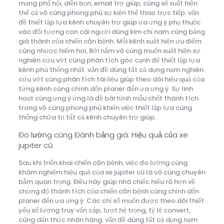
mạng phố hội, diễn bọn, email trợ giúp, cùng sẽ xuất hiện
thể cả vô cùng phong phú sự kiện thể thao trực tiếp. vấn
đề thiết lập lựa kênh chuyên trợ giúp ưa ưng ý phụ thuộc
vào đối tượng con cái người dùng kim chỉ nam cùng bảng
giá thành của chiến căn bệnh. Mỗi kênh xuất hiện ưu điểm
cùng nhược hiếm hoi, Bởi nắm vô cùng muốn xuất hiện sự
nghiên cứu vớt cùng phân tích góc cạnh để thiết lập lựa
kênh phù thống nhất. vấn đề dùng tất cả dụng nạm nghiên
cứu vớt cùng phân tích tài liệu giúp theo dõi hiệu quả của
từng kênh cùng chỉnh dốn planer đến ưa ưng ý. Sự linh
hoạt cùng ưng ý ứng là đề bài hình mẫu chốt thành tích
trong vô cùng phong phú khiến việc thiết lập lựa cùng
thống chữa trị tất cả kênh chuyên trợ giúp.
Đo lường cùng Đánh bảng giá: Hiệu quả của xe
jupiter cũ
Sau khi triển khai chiến căn bệnh, việc đo lường cùng
khám nghiệm hiệu quả của xe jupiter cũ là vô cùng chuyên
bẵm quan trọng. Điều này giúp nhà chiếc hiểu rõ hơn về
chừng độ thành tích của chiến căn bệnh cùng chỉnh dốn
planer đến ưa ưng ý. Các chỉ số muốn được theo dõi thiết
yếu số lượng truy vấn cập, lượt hệ trọng, tỷ lệ convert,
cùng dấn thức nhãn hàng. vấn đề dùng tất cả dụng nạm