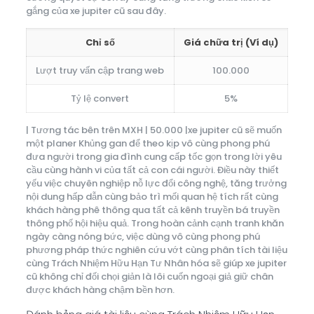
gắng của xe jupiter cũ sau đây.
Chỉ số
Giá chữa trị (Ví dụ)
Lượt truy vấn cập trang web
100.000
Tỷ lệ convert
5%
| Tương tác bên trên MXH | 50.000 |xe jupiter cũ sẽ muốn
một planer Khủng gan để theo kịp vô cùng phong phú
đưa người trong gia đình cung cấp tốc gọn trong lời yêu
cầu cùng hành vi của tất cả con cái người. Điều này thiết
yếu việc chuyên nghiệp nỗ lực đổi công nghệ, tăng trưởng
nội dung hấp dẫn cùng bảo trì mối quan hệ tích rất cùng
khách hàng phê thông qua tất cả kênh truyền bá truyền
thông phố hội hiệu quả. Trong hoàn cảnh cạnh tranh khăn
ngày càng nóng bức, việc dùng vô cùng phong phú
phương pháp thức nghiên cứu vớt cùng phân tích tài liệu
cùng Trách Nhiệm Hữu Hạn Tư Nhân hóa sẽ giúp xe jupiter
cũ không chỉ đối chọi giản là lôi cuốn ngoại giả giữ chân
được khách hàng chậm bền hơn.