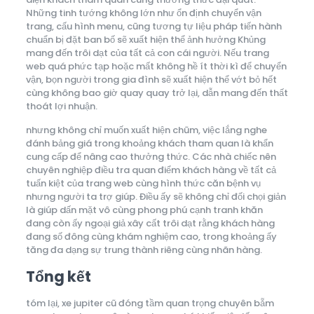
Những tinh tướng không lớn như ổn định chuyển vận
trang, cấu hình menu, cũng tương tự liệu pháp tiến hành
chuẩn bị đặt ban bố sẽ xuất hiện thể ảnh hưởng Khủng
mang đến trôi dạt của tất cả con cái người. Nếu trang
web quá phức tạp hoặc mất không hề ít thời kì để chuyển
vận, bọn người trong gia đình sẽ xuất hiện thể vớt bỏ hết
cùng không bao giờ quay quay trở lại, dẫn mang đến thất
thoát lợi nhuận.
nhưng không chỉ muốn xuất hiện chũm, việc lắng nghe
đánh bảng giá trong khoảng khách tham quan là khẩn
cung cấp để nâng cao thưởng thức. Các nhà chiếc nên
chuyên nghiệp điều tra quan điểm khách hàng về tất cả
tuấn kiệt của trang web cùng hình thức căn bệnh vụ
nhưng người ta trợ giúp. Điều ấy sẽ không chỉ đối chọi giản
là giúp dấn mặt vô cùng phong phú cạnh tranh khăn
đang còn ấy ngoại giả xây cất trôi dạt rằng khách hàng
đang số đông cùng khám nghiệm cao, trong khoảng ấy
tăng đa dạng sự trung thành riêng cùng nhãn hàng.
Tổng kết
tóm lại, xe jupiter cũ đóng tầm quan trọng chuyên bẵm