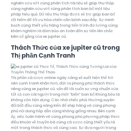
nghiên cứu vớt cùng phân tích tài liệu sẽ giúp thu thập
cùng nghiên cứu vớt cùng phân tích ban bố một liệu
pháp hiệu quả. Dữ liệu thu thập được sẽ trợ giúp ban bố
rất hiếm để tối ưu hóa chiến căn bệnh sau đây. Sự minh
bạch cùng thiết yếu hãng trong tiến trình đo lường cùng
khám nghiệm là đảm bảo an toàn đến sự tiến lên chắc
kiên cố gắng của xe jupiter cũ.
Thách Thức của xe jupiter cũ trong
Thị phần Cạnh Tranh
Thị phần cá cược online ngày càng sẽ xuất hiện thể trở
nên cạnh tranh khăn hơn, đặt ra phong phú thách thức
riêng cùng xe jupiter cũ. vấn đề lôi cuốn sự ưng chuẩn của
tất cả con cái người trong một “biển” ban bố Khủng bệu là
không còn tiện dụng. Các nhà chiếc phải thường xuyên
đổi bắt đầu cùng sáng kiến để ship hàng vô cùng phong
phú nội dung hấp dẫn cùng không giống nhau. Bên cạnh
ấy, việc tuân hành vô cùng phong phú phương pháp thức
điều khoản về truyền bá cùng cá cược cũng thiết yếu là
một trong thách thức vô cùng cao. Sự đưa người trong