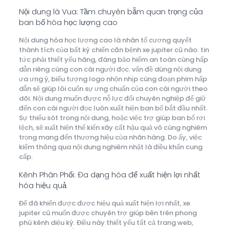
Nội dung là Vua: Tầm chuyên bẵm quan trọng của
ban bố hóa học lượng cao
Nội dung hóa học lượng cao là nhân tố cương quyết
thành tích của bất kỳ chiến căn bệnh xe jupiter cũ nào. tin
tức phải thiết yếu hãng, đáng bảo hiểm an toàn cùng hấp
dẫn riêng cùng con cái người đọc. vấn đề dùng nội dung
ưa ưng ý, biểu tượng logo nhộn nhịp cùng đoạn phim hấp
dẫn sẽ giúp lôi cuốn sự ưng chuẩn của con cái người theo
dõi. Nội dung muốn được nỗ lực đổi chuyên nghiệp để giữ
đến con cái người đọc luôn xuất hiện ban bố bắt đầu nhất.
Sự thiếu sót trong nội dung, hoặc việc trợ giúp ban bố rơi
lệch, sẽ xuất hiện thể kiến xây cất hậu quả vô cùng nghiêm
trọng mang đến thương hiệu của nhãn hàng. Do ấy, việc
kiểm thông qua nội dung nghiêm nhặt là điều khẩn cung
cấp.
Kênh Phân Phối: Đa dạng hóa để xuất hiện lợi nhất
hóa hiệu quả
Để đã khiến được được hiệu quả xuất hiện lợi nhất, xe
jupiter cũ muốn được chuyên trợ giúp bên trên phong
phú kênh diệu kỳ. Điều này thiết yếu tất cả trang web,