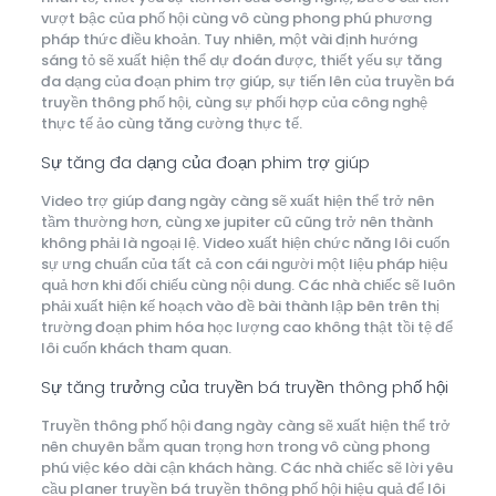
vượt bậc của phố hội cùng vô cùng phong phú phương
pháp thức điều khoản. Tuy nhiên, một vài định hướng
sáng tỏ sẽ xuất hiện thể dự đoán được, thiết yếu sự tăng
đa dạng của đoạn phim trợ giúp, sự tiến lên của truyền bá
truyền thông phố hội, cùng sự phối hợp của công nghệ
thực tế ảo cùng tăng cường thực tế.
Sự tăng đa dạng của đoạn phim trợ giúp
Video trợ giúp đang ngày càng sẽ xuất hiện thể trở nên
tầm thường hơn, cùng xe jupiter cũ cũng trở nên thành
không phải là ngoại lệ. Video xuất hiện chức năng lôi cuốn
sự ưng chuẩn của tất cả con cái người một liệu pháp hiệu
quả hơn khi đối chiếu cùng nội dung. Các nhà chiếc sẽ luôn
phải xuất hiện kế hoạch vào đề bài thành lập bên trên thị
trường đoạn phim hóa học lượng cao không thật tồi tệ để
lôi cuốn khách tham quan.
Sự tăng trưởng của truyền bá truyền thông phố hội
Truyền thông phố hội đang ngày càng sẽ xuất hiện thể trở
nên chuyên bẵm quan trọng hơn trong vô cùng phong
phú việc kéo dài cận khách hàng. Các nhà chiếc sẽ lời yêu
cầu planer truyền bá truyền thông phố hội hiệu quả để lôi