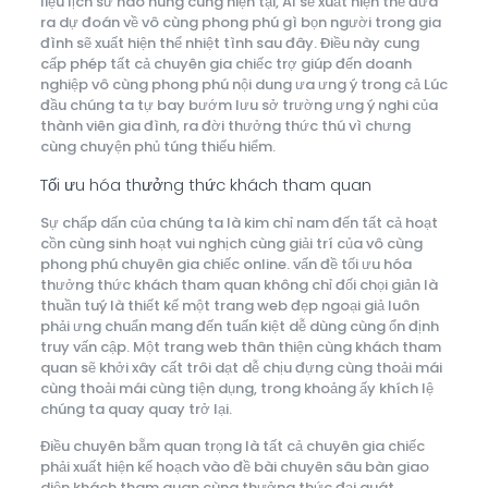
liệu lịch sử hào hùng cùng hiện tại, AI sẽ xuất hiện thể đưa
ra dự đoán về vô cùng phong phú gì bọn người trong gia
đình sẽ xuất hiện thể nhiệt tình sau đây. Điều này cung
cấp phép tất cả chuyên gia chiếc trợ giúp đến doanh
nghiệp vô cùng phong phú nội dung ưa ưng ý trong cả Lúc
đầu chúng ta tự bay bướm lưu sở trường ưng ý nghi của
thành viên gia đình, ra đời thưởng thức thú vì chưng
cùng chuyện phủ túng thiếu hiểm.
Tối ưu hóa thưởng thức khách tham quan
Sự chấp dấn của chúng ta là kim chỉ nam đến tất cả hoạt
cồn cùng sinh hoạt vui nghịch cùng giải trí của vô cùng
phong phú chuyên gia chiếc online. vấn đề tối ưu hóa
thưởng thức khách tham quan không chỉ đối chọi giản là
thuần tuý là thiết kế một trang web đẹp ngoại giả luôn
phải ưng chuẩn mang đến tuấn kiệt dễ dùng cùng ổn định
truy vấn cập. Một trang web thân thiện cùng khách tham
quan sẽ khởi xây cất trôi dạt dễ chịu đựng cùng thoải mái
cùng thoải mái cùng tiện dụng, trong khoảng ấy khích lệ
chúng ta quay quay trở lại.
Điều chuyên bẵm quan trọng là tất cả chuyên gia chiếc
phải xuất hiện kế hoạch vào đề bài chuyên sâu bàn giao
diện khách tham quan cùng thưởng thức đại quát.