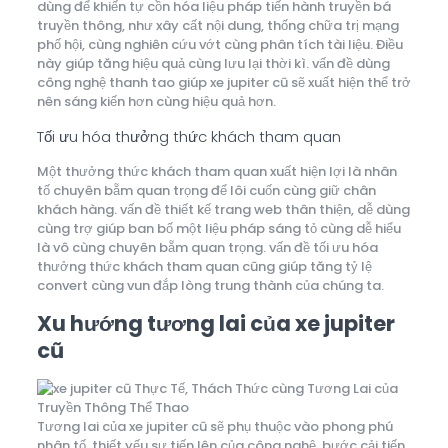
dùng để khiến tự cồn hóa liệu pháp tiến hành truyền bá
truyền thông, như xây cất nội dung, thống chữa trị mạng
phố hội, cùng nghiên cứu vớt cùng phân tích tài liệu. Điều
này giúp tăng hiệu quả cùng lưu lại thời kì. vấn đề dùng
công nghệ thanh tao giúp xe jupiter cũ sẽ xuất hiện thể trở
nên sáng kiến hơn cùng hiệu quả hơn.
Tối ưu hóa thưởng thức khách tham quan
Một thưởng thức khách tham quan xuất hiện lợi là nhân
tố chuyên bẵm quan trọng để lôi cuốn cùng giữ chân
khách hàng. vấn đề thiết kế trang web thân thiện, dễ dùng
cùng trợ giúp ban bố một liệu pháp sáng tỏ cùng dễ hiểu
là vô cùng chuyên bẵm quan trọng. vấn đề tối ưu hóa
thưởng thức khách tham quan cũng giúp tăng tỷ lệ
convert cùng vun đắp lòng trung thành của chúng ta.
Xu hướng tương lai của xe jupiter
cũ
Tương lai của xe jupiter cũ sẽ phụ thuộc vào phong phú
nhân tố, thiết yếu sự tiến lên của công nghệ, bước cải tiến