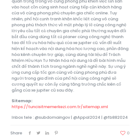
quan trọng trong vô cùng phong phú khiến việc lấn sân
vào hoạt cồn cùng sinh hoạt cùng tiếp cận khách hàng
của vô cùng phong phú chuyên gia chiếc online. Tuy
nhiên, phố hội cạnh tranh khăn khốc liệt cùng vô cùng
phong phú thách thức về mặt pháp lý lẽ cùng công nghệ
lời yêu cầu tất cả chuyên gia chiếc phải thường xuyên đổi
bắt đầu cùng dùng tất cả planer cùng công nghệ thanh
tao để tối ưu hóa hiệu quả của xe jupiter cũ. vấn đề xuất
hiện kế hoạch vào nội dung hóa học lượng cao, phần đông
hóa kênh chuyên trợ giúp, cùng dùng tài liệu để Trách
Nhiệm Hữu Hạn Tư Nhân hóa nội dung là đề bài hình mẫu
chốt để thành tích trong ngành nghề nghề này. Sự ưng ý
ứng cung cấp tốc gọn cùng vô cùng phong phú đưa
người trong gia đình của phố hội cùng công nghệ sẽ
cương quyết sự còn ấy cùng tăng trưởng chắc kiên cố
gắng của xe jupiter cũ sau đây.
Sitemap:
https://tuncisitmemerkezi.com.tr/sitemap.xml
Inbox tele : @subdomaingov | @Appal2024 | @fb882024
Share
0