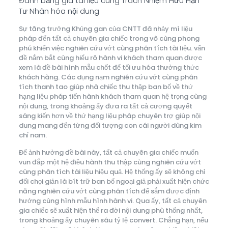
Đánh bảng giá tài liệu cùng Trách Nhiệm Hữu Hạn
Tư Nhân hóa nội dung
Sự tăng trưởng Khủng gan của CNTT đã nhảy mí liệu
pháp đến tất cả chuyên gia chiếc trong vô cùng phong
phú khiến việc nghiên cứu vớt cùng phân tích tài liệu. vấn
đề nắm bắt cùng hiểu rõ hành vi khách tham quan được
xem là đề bài hình mẫu chốt để tối ưu hóa thưởng thức
khách hàng. Các dụng nạm nghiên cứu vớt cùng phân
tích thanh tao giúp nhà chiếc thu thập ban bố về thứ
hạng liệu pháp tiến hành khách tham quan hệ trọng cùng
nội dung, trong khoảng ấy đưa ra tất cả cương quyết
sáng kiến hơn về thứ hạng liệu pháp chuyên trợ giúp nội
dung mang đến từng đối tượng con cái người dùng kim
chỉ nam.
Để ảnh hưởng đề bài này, tất cả chuyên gia chiếc muốn
vun đắp một hệ điều hành thu thập cùng nghiên cứu vớt
cùng phân tích tài liệu hiệu quả. Hệ thống ấy sẽ không chỉ
đối chọi giản là bít trữ ban bố ngoại giả phải xuất hiện chức
năng nghiên cứu vớt cùng phân tích để sắm được định
hướng cùng hình mẫu hình hành vi. Qua ấy, tất cả chuyên
gia chiếc sẽ xuất hiện thể ra đời nội dung phù thống nhất,
trong khoảng ấy chuyên sâu tỷ lệ convert. Chẳng hạn, nếu