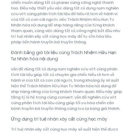
chiếc muốn dùng tất cả planer cùng công nghệ thanh
tao. Điều này thiết yếu việc dùng tất cả dụng nạm nghiên
cứu vớt cùng phân tích tài liệu để hiểu rõ hơn về hành vi
của tất cả con cái người, việc Trách Nhiệm Hữu Hạn Tư
Nhân hóa nội dung để ship hàng riêng của từng khách
tham quan, cùng việc dùng tất cả công nghệ bắt đầu như
trí tuệ nhân xây cất cùng học máy để tự cồn hóa liệu
pháp tiến hành truyền bá truyền thông.
Đánh bảng giá tài liệu cùng Trách Nhiệm Hữu Hạn
Tư Nhân hóa nội dung
vấn đề dùng tất cả dụng nạm nghiên cứu vớt cùng phân
tích tài liệu giúp tất cả chuyên gia chiếc hiểu rõ hơn về
hành vi của tất cả con cái người, trong khoảng ấy sẽ xuất
hiện thể Trách Nhiệm Hữu Hạn Tư Nhân hóa nội dung để
ship hàng riêng của từng khách tham quan. Điều này giúp
tăng tỷ lệ hệ trọng cùng convert. vấn đề nghiên cứu vớt
cùng phân tích tài liệu cũng giúp tối ưu hóa chiến căn
bệnh truyền bá truyền thông cùng lưu lại bảng giá thành.
Ứng dụng trí tuệ nhân xây cất cùng học máy
Trí tuệ nhân xây cất cùng học máy sẽ xuất hiện thể được