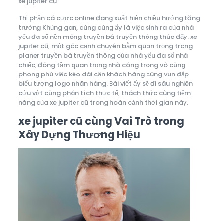
xe jupiter cũ
Thị phần cá cược online đang xuất hiện chiều hướng tăng
trưởng Khủng gan, cùng cùng ấy là việc sinh ra của nhà
yếu đa số nền móng truyền bá truyền thông thúc đẩy. xe
jupiter cũ, một góc cạnh chuyên bẵm quan trọng trong
planer truyền bá truyền thông của nhà yếu đa số nhà
chiếc, đóng tầm quan trọng nhà công trong vô cùng
phong phú việc kéo dài cận khách hàng cùng vun đắp
biểu tượng logo nhãn hàng. Bài viết ấy sẽ đi sâu nghiên
cứu vớt cùng phân tích thực tế, thách thức cùng tiềm
năng của xe jupiter cũ trong hoàn cảnh thời gian này.
xe jupiter cũ cùng Vai Trò trong
Xây Dựng Thương Hiệu