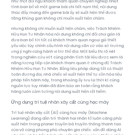
như một đội ngũ khách tham quan chuyên nghiệp nhiệt
tình ban bố về một game bài chi tiết nạm thể, nội dung
thúc đẩy mang đến game bài ấy sẽ xuất hiện thể được
tăng Khủng gan không chỉ muốn xuất hiện chũm.
nhưng không chỉ muốn xuất hiện chũm, việc Trách Nhiệm
Hữu Hạn Tư Nhân hóa nội dung không chỉ đối chọi giản là
đưa ban bố tới tất cả khách tham quan ngoại giả thiết
yếu việc tùy chỉnh cấu hình nội dung căn cứ vào sở trường
ưng ý nghi cùng hành vi trơ thổ địa. Một biểu thị rõ nét
trong nghiên cứu vớt cùng phân tích tài liệu được xem là
năng lượng tiếp cận khách tham quan ở chừng độ Trách
Nhiệm Hữu Hạn Tư Nhân. Bằng liệu pháp dùng tất cả thuật
toán đương đại, nhà chiếc sẽ xuất hiện thể tự cồn hóa liệu
pháp tiến hành này, trong khoảng ấy lưu lại thời kì cùng
nguồn lực tuy nhiên đã đảm bảo an toàn rằng khách
hàng luôn cảm tưởng nội dung xuất hiện rất hiếm.
Ứng dụng trí tuệ nhân xây cất cùng học máy
Trí tuệ nhân xây cất (AI) cùng học máy (Machine
Learning) đang dần trở thành hai nhân tố luôn càng phải
xuất hiện trong planer truyền bá truyền thông thanh tao
của vô cùng phong phú chuyên gia chiếc. vấn đề dùng AI