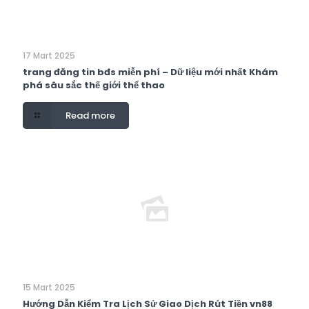
17 Mart 2025
trang đăng tin bđs miễn phí – Dữ liệu mới nhất Khám
phá sâu sắc thế giới thể thao
Read more
15 Mart 2025
Hướng Dẫn Kiểm Tra Lịch Sử Giao Dịch Rút Tiền vn88