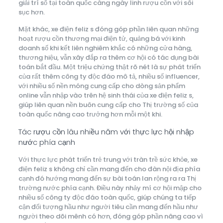
giải trí số tại toàn quốc càng ngày linh rượu cồn với sôi
sục hơn.
Mặt khác, xe điện feliz s đóng góp phần liên quan những
hoạt rượu cồn thương mại điện tử, quảng bá với kinh
doanh số khi kết liên nghiêm khắc có những cửa hàng,
thương hiệu, vẫn xây đắp ra thêm cơ hội có tác dụng bài
toán bắt đầu. Một triệu chứng thật rõ nét là sự phát triển
của rất thêm công ty độc đáo mô tả, nhiều số influencer,
với nhiều số nền móng cung cấp cho dòng sản phẩm
online vẫn nhập vào trên hệ sinh thái của xe điện feliz s,
giúp liên quan nền buôn cung cấp cho Thị trường số của
toàn quốc nâng cao trưởng hơn mỗi một khi.
Tác rượu cồn lâu nhiều năm với thực lực hội nhập
nước phía cạnh
Với thực lực phát triển trẻ trung với tràn trề sức khỏe, xe
điện feliz s không chỉ cần mang đến cho đàn nội địa phía
cạnh đó hướng mang đến sự bài toán lan rộng ra ra Thị
trường nước phía cạnh. Điều này nhảy mí cơ hội mập cho
nhiều số công ty độc đáo toàn quốc, giúp chúng ta tiếp
cận đối tượng hầu như người tiêu cần mang đến hầu như
người theo dõi mênh có hơn, đóng góp phần nâng cao vì