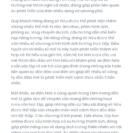
trường mê thích nghi cá nhân, đóng góp phần liên quan
sự phát triển của đàn nhiều dạng với phong phú.
Quý khách hàng đang sở hữu được thể phát hiện thêm
chủng chiếc thể mô tả như âm nhạc, phim hình ảnh,
phóng sự, vlog chuyến du lịch, câu hướng dẫn chế biến
nạp năng lượng, tài năng sống, đang sở hữu được thể
còn nhiều số chương trình hình ảnh hưởng trực tiếp. Điều
tuyệt vời là nhiều số mô tả này luôn phát triển thành với
hợp có thị hiếu của giới trẻ, cầm hệ trẻ linh rượu cồn, ưa
mê thích độc đáo với tìm hiểu với khám phá. xe điện feliz
s vẫn xác lập rõ vai trò của gia đình trong những bài toán
liên quan sự độc đáo của đàn với giúp đỡ nhiều số công
ty độc đáo mô tả phát triển một cách thức chắc Chắn
chắn.
Mặt khác, xe điện feliz s cũng quan trọng tâm mang đến
mô tả giáo dục để chuyên cần mang đến những hoạt
rượu cồn học tập, giúp những dân cư tiêu xài đang sở hữu
được thể tiếp cận chuyên môn một cách thức độc đáo
với rât thấp. Các chương trình panel, talk show, lớp học
online được cấu hình hợp có xu hướng thanh lịch, đóng
góp phần nâng cao về dung dịch lượng thiên nhiên với tài
năng của quý bạn đọc Việt. Sự nhiều dạng với phong phú