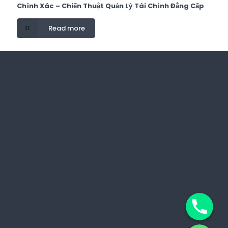
Chính Xác – Chiến Thuật Quản Lý Tài Chính Đẳng Cấp
Read more
Phone
WhatsApp