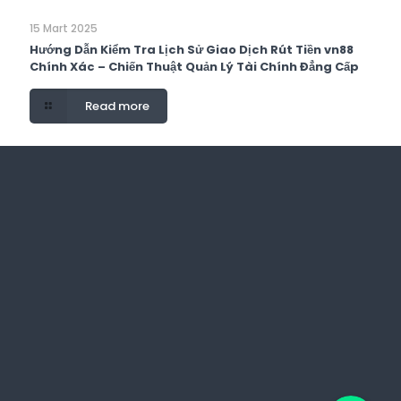
15 Mart 2025
Hướng Dẫn Kiểm Tra Lịch Sử Giao Dịch Rút Tiền vn88
Chính Xác – Chiến Thuật Quản Lý Tài Chính Đẳng Cấp
Read more
Phone