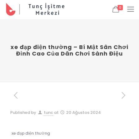
0
xe đạp điện thường – Bí Mật Sân Chơi
Đỉnh Cao Của Dân Chơi Sành Điệu
Published by
tunc
at
20 Ağustos 2024
xe đạp điện thường