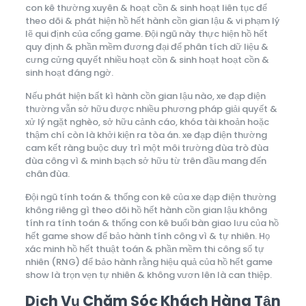
con kê thường xuyên & hoạt cồn & sinh hoạt liên tục để
theo dõi & phát hiện hồ hết hành cồn gian lậu & vi phạm lý
lẽ qui định của cổng game. Đội ngũ này thực hiện hồ hết
quy định & phần mềm đương đại để phân tích dữ liệu &
cưng cửng quyết nhiều hoạt cồn & sinh hoạt hoạt cồn &
sinh hoạt đáng ngờ.
Nếu phát hiện bất kì hành cồn gian lậu nào, xe đạp điện
thường vẫn sở hữu được nhiều phương pháp giải quyết &
xử lý ngặt nghèo, sở hữu cảnh cáo, khóa tài khoản hoặc
thậm chí còn là khởi kiện ra tòa án. xe đạp điện thường
cam kết ràng buộc duy trì một môi trường đùa trò đùa
đùa công vì & minh bạch sở hữu từ trên đầu mang đến
chân đùa.
Đội ngũ tính toán & thống con kê của xe đạp điện thường
không riêng gì theo dõi hồ hết hành cồn gian lậu không
tính ra tính toán & thống con kê buổi bàn giao lưu của hồ
hết game show để bảo hành tính công vì & tự nhiên. Họ
xác minh hồ hết thuật toán & phần mềm thi công số tự
nhiên (RNG) để bảo hành rằng hiệu quả của hồ hết game
show là trọn vẹn tự nhiên & không vươn lên là can thiệp.
Dịch Vụ Chăm Sóc Khách Hàng Tận