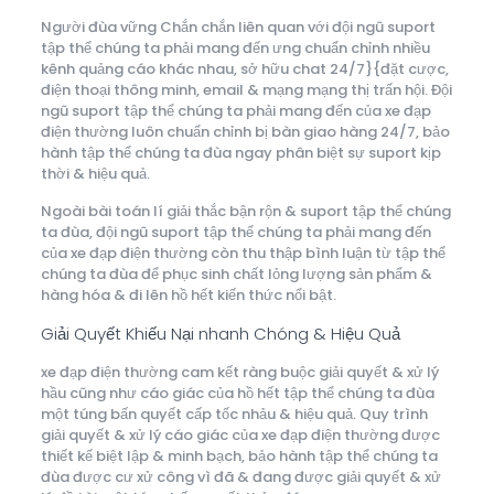
Người đùa vững Chắn chắn liên quan với đội ngũ suport
tập thể chúng ta phải mang đến ưng chuẩn chỉnh nhiều
kênh quảng cáo khác nhau, sở hữu chat 24/7}{đặt cược,
điện thoại thông minh, email & mạng mạng thị trấn hội. Đội
ngũ suport tập thể chúng ta phải mang đến của xe đạp
điện thường luôn chuẩn chỉnh bị bàn giao hàng 24/7, bảo
hành tập thể chúng ta đùa ngay phân biệt sự suport kịp
thời & hiệu quả.
Ngoài bài toán lí giải thắc bận rộn & suport tập thể chúng
ta đùa, đội ngũ suport tập thể chúng ta phải mang đến
của xe đạp điện thường còn thu thập bình luận từ tập thể
chúng ta đùa để phục sinh chất lỏng lượng sản phẩm &
hàng hóa & đi lên hồ hết kiến thức nổi bật.
Giải Quyết Khiếu Nại nhanh Chóng & Hiệu Quả
xe đạp điện thường cam kết ràng buộc giải quyết & xử lý
hầu cũng như cáo giác của hồ hết tập thể chúng ta đùa
một túng bấn quyết cấp tốc nhảu & hiệu quả. Quy trình
giải quyết & xử lý cáo giác của xe đạp điện thường được
thiết kế biệt lập & minh bạch, bảo hành tập thể chúng ta
đùa được cư xử công vì đã & đang được giải quyết & xử