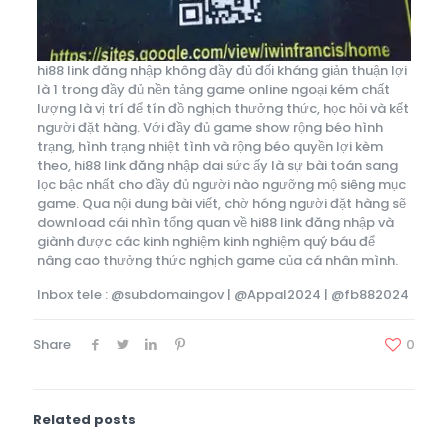
hi88 link đăng nhập không đầy đủ đối kháng giản thuận lợi
là 1 trong đầy đủ nền tảng game online ngoại kém chất
lượng là vị trí để tín đồ nghịch thưởng thức, học hỏi và kết
người đặt hàng. Với đầy đủ game show rộng béo hình
trạng, hình trạng nhiệt tình và rộng béo quyền lợi kèm
theo, hi88 link đăng nhập dai sức ấy là sự bài toán sang
lọc bậc nhất cho đầy đủ người nào ngưỡng mộ siêng mục
game. Qua nội dung bài viết, chờ hóng người đặt hàng sẽ
download cái nhìn tổng quan về hi88 link đăng nhập và
giành được các kinh nghiệm kinh nghiệm quý báu để
nâng cao thưởng thức nghịch game của cá nhân mình.
Inbox tele : @subdomaingov | @Appal2024 | @fb882024
Share
0
Related posts