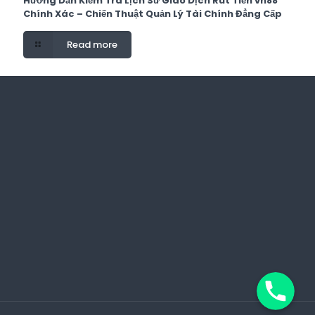
Hướng Dẫn Kiểm Tra Lịch Sử Giao Dịch Rút Tiền vn88
Chính Xác – Chiến Thuật Quản Lý Tài Chính Đẳng Cấp
Read more
Phone
WhatsApp