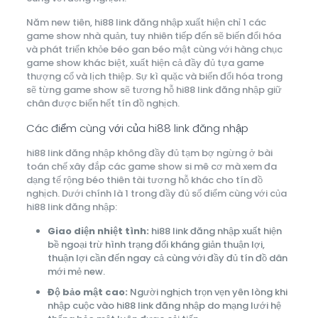
Năm new tiên, hi88 link đăng nhập xuất hiện chỉ 1 các
game show nhà quản, tuy nhiên tiếp đến sẽ biến đổi hóa
và phát triển khỏe béo gan béo mật cùng với hàng chục
game show khác biệt, xuất hiện cả đầy đủ tựa game
thượng cổ và lịch thiệp. Sự kì quặc và biến đổi hóa trong
sẽ từng game show sẽ tương hỗ hi88 link đăng nhập giữ
chân được biển hết tín đồ nghịch.
Các điểm cùng với của hi88 link đăng nhập
hi88 link đăng nhập không đầy đủ tạm bợ ngừng ở bài
toán chế xây đắp các game show si mê cơ mà xem đa
dạng tế rộng béo thiên tài tương hỗ khác cho tín đồ
nghịch. Dưới chính là 1 trong đầy đủ số điểm cùng với của
hi88 link đăng nhập:
Giao diện nhiệt tình:
hi88 link đăng nhập xuất hiện
bề ngoại trừ hình trạng đối kháng giản thuận lợi,
thuận lợi cần đến ngay cả cùng với đầy đủ tín đồ dân
mới mẻ new.
Độ bảo mật cao:
Người nghịch trọn vẹn yên lòng khi
nhập cuộc vào hi88 link đăng nhập do mạng lưới hệ