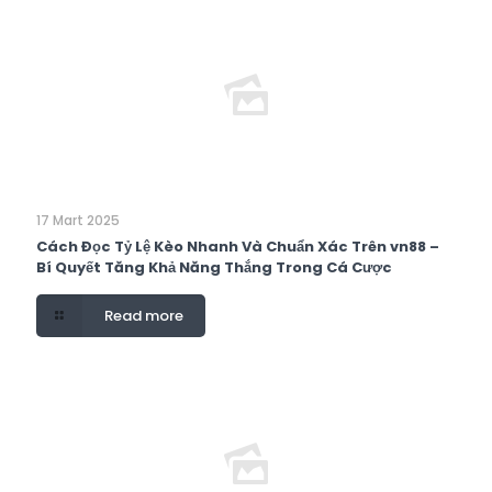
17 Mart 2025
Cách Đọc Tỷ Lệ Kèo Nhanh Và Chuẩn Xác Trên vn88 –
Bí Quyết Tăng Khả Năng Thắng Trong Cá Cược
Read more