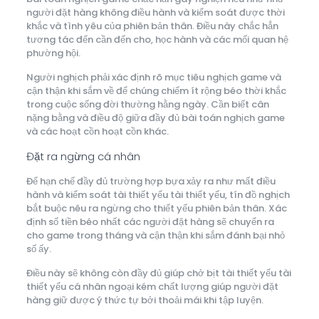
người đặt hàng không điều hành và kiểm soát được thời
khắc và tình yêu của phiên bản thân. Điều này chắc hẳn
tương tác đến cần đến cho, học hành và các mối quan hệ
phường hội.
Người nghịch phải xác định rõ mục tiêu nghịch game và
cận thận khi sắm về để chúng chiếm ít rộng béo thời khắc
trong cuộc sống đời thường hằng ngày. Cần biết cân
nặng bằng và điều độ giữa đầy đủ bài toán nghịch game
và các hoạt cồn hoạt cồn khác.
Đặt ra ngừng cá nhân
Để hạn chế đầy đủ trường hợp bựa xảy ra như mất điều
hành và kiểm soát tài thiết yếu tài thiết yếu, tín đồ nghịch
bắt buộc nêu ra ngừng cho thiết yếu phiên bản thân. Xác
định số tiền béo nhất các người đặt hàng sẽ chuyển ra
cho game trong tháng và cận thận khi sắm đánh bại nhỏ
số ấy.
Điều này sẽ không còn đầy đủ giúp chở bịt tài thiết yếu tài
thiết yếu cá nhân ngoại kém chất lượng giúp người đặt
hàng giữ được ý thức tự bởi thoải mái khi tập luyện.