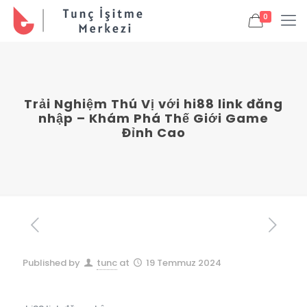
0
Trải Nghiệm Thú Vị với hi88 link đăng
nhập – Khám Phá Thế Giới Game
Đỉnh Cao
Published by
tunc
at
19 Temmuz 2024