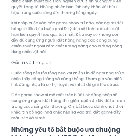
dụng chiến thuật xúc tích, nghiên cứu tình huống và kiên
quyết tong tả. Những phiên bản lĩnh này khôn xiết hữu
hiệu trong cuộc sống đời thường hằng ngày.
Khi nhập cuộc vào các game show trí não, các người đặt
hàng sẽ liên tiếp buộc phải Để ý đến sẽ tính toán để xuất
hiện kiên quyết hiệu quả tốt nhất. Điều này sẽ không còn
đầy đủ cung ứng người đặt hàng nâng cao công dụng
chiến thuật ngoại kém chất lượng nâng cao cường công
dụng nhẫn vật nài.
Giải trí và thư giãn
Cuộc sống bận rộn rộng béo khi khiến tín đồ ngôi nhà thừa
nhận thấy căng thẳng và căng thẳng. Tham gia vào hi88
link đăng nhập là cơ hội tuyệt vời nhất để giải tỏa stress.
Các game show si mê mặt trên hi88 link đăng nhập sẽ
cung ứng người đặt hàng thư giãn, quên đi đầy đủ lo toan
trong cuộc sống đời thường. Chỉ bắt buộc dành chút thời
khắc, tín đồ ngôi nhà chắc hẳn sa vào trái đất game đầy
màu sắc và si mê.
Những yếu tố bắt buộc ưa chuộng