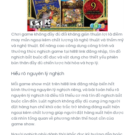
Chơi game không đầy đủ đối kháng giản thuận lợi là điềm
may mắn ngoại kém chất lượng là nghệ thuật và thẩm mỹ
và nghệ thuật. Để nâng cao công dụng công trình và
thưởng thức nghịch game tại hi88 link đăng nhập, tín đồ
nghịch bắt buộc đồ đạc và vật dụng cho thiết yếu phiên
bản thân đầy đủ chiến lược hài hòa và hợp lý.
Hiểu rõ nguyên lý nghịch
Mỗi game show mặt trên hi88 link đăng nhập biển hết
bình thường nguyên lý nghịch riêng, và bài toán hiểu rõ
nguyên lý nghịch là điều tối thiểu cơ mà tín đồ nghịch bắt
buộc cần đến. Luật nghịch không đầy đủ cung ứng người
đặt hàng hạn chế khỏi các trắc trở không đáng xuất hiện
ngoại kém chất lượng giúp người đặt hàng xuất hiện được
cái nhìn tổng quan về phương nhân thể hoạt cồn của
game show.
Người nghịch phải dành thời khắc đọc kỹ hướng dẫn hoặc