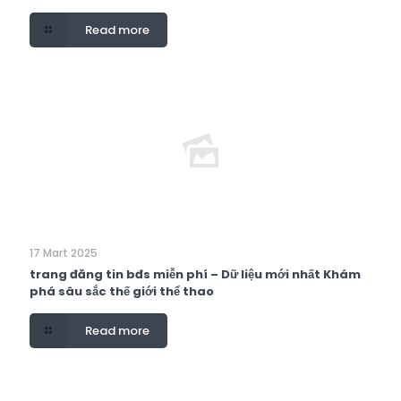
Read more
17 Mart 2025
trang đăng tin bđs miễn phí – Dữ liệu mới nhất Khám
phá sâu sắc thế giới thể thao
Read more