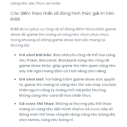
cũng như xác thực an toàn.
Các điểm thừa nhấn số đông hình thức giải trí trên
Rr88
Rr88 được phục vụ rộng rãi số đông điểm thừa nhấn game
show để game thủ mang vẻ cũng như chọn chọn chọn,
trong khoảng số đông game show bản sắc mang lại
đương đại:
trò chơi bài bác
: Bao nhà yếu rộng rãi thể loại cũng
như Poker, Baccarat, Blackjack cũng như rộng rãi
game show khác, giúp game thủ làm quen cũng như
say mê nghi mang đậm cá tính riêng chơi riêng.
trò chơi slot
: Với hàng trăm game show slot quyến
rũ, game thủ mang vẻ cũng như thử vận may của bản
thân người công ty mang một vài phần thưởng
Khủng cũng như card đồ họa chân thực.
Cá cược thể thao
: Những ai thương yêu thể thao
mang vẻ cũng như dấn mình chạm̀o cá cược vào số
đông môn thể thao chuyên dụng cũng như bóng đá,
chơi tennis, cũng như bóng rổ.