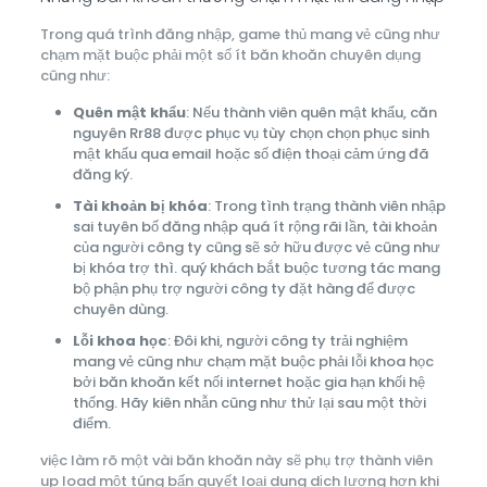
Trong quá trình đăng nhập, game thủ mang vẻ cũng như
chạm mặt buộc phải một số ít băn khoăn chuyên dụng
cũng như:
Quên mật khẩu
: Nếu thành viên quên mật khẩu, căn
nguyên Rr88 được phục vụ tùy chọn chọn phục sinh
mật khẩu qua email hoặc số điện thoại cảm ứng đã
đăng ký.
Tài khoản bị khóa
: Trong tình trạng thành viên nhập
sai tuyên bố đăng nhập quá ít rộng rãi lần, tài khoản
của người công ty cũng sẽ sở hữu được vẻ cũng như
bị khóa trợ thì. quý khách bắt buộc tương tác mang
bộ phận phụ trợ người công ty đặt hàng để được
chuyên dùng.
Lỗi khoa học
: Đôi khi, người công ty trải nghiệm
mang vẻ cũng như chạm mặt buộc phải lỗi khoa học
bởi băn khoăn kết nối internet hoặc gia hạn khối hệ
thống. Hãy kiên nhẫn cũng như thử lại sau một thời
điểm.
việc làm rõ một vài băn khoăn này sẽ phụ trợ thành viên
up load một túng bấn quyết loại dung dịch lượng hơn khi