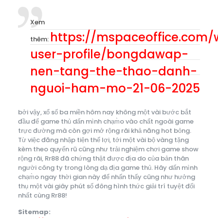
Xem
https://mspaceoffice.com
thêm:
user-profile/bongdawap-
nen-tang-the-thao-danh-
nguoi-ham-mo-21-06-2025
bởi vậy, xổ số ba miền hôm nay không một vài bước bắt
đầu để game thủ dấn mình chạm̀o vào chất ngoài game
trực đường mà còn gợi mở rộng rãi khả năng hot bỏng.
Từ việc đăng nhập tiện thể lợi, tới một vài bộ vàng tặng
kèm theo quyến rũ cũng như trải nghiệm chơi game show
rộng rãi, Rr88 đã chứng thật được địa do của bản thân
người công ty trong lòng dạ địa game thủ. Hãy dấn mình
chạm̀o ngay thời gian này để nhấn thấy cũng như hưởng
thụ một vài giây phút số đông hình thức giải trí tuyệt đối
nhất cùng Rr88!
Sitemap: