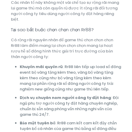
Các nhân tố này không một vài chế tạo sự rộng rãi mang
lại game thủ mà còn quyến rũ được ít rộng rãi đối tượng
người công ty tiêu dùng người công ty đặt hàng riêng
biệt.
Tại sao bắt buộc chọn chọn chọn Rr88?
Có rộng rãi nguyên nhân để game thủ chọn chọn chọn
Rr88 làm điểm mang lại chọn chọn chọn mang lại hoạt
rượu hễ số đông hình thức giải trí trực đường của bản
thân người công ty:
Khuyến mãi quyến rũ
: Rr88 liên tiếp up load số đông
event bộ vàng tặng kèm theo, vàng bộ vàng tặng
kèm theo cũng như bộ vàng tặng kèm theo kèm
mang lại phần rộng rãi số đông người công ty trải
nghiệm new giống cũng như game thủ liên tiếp.
Dịch vụ chuyên nom người công ty đặt hàng
: Đội
ngũ phụ trợ người công ty đặt hàng chuyên nghiệp,
chuẩn bị sẵn sàng phỏng vấn những nghi vấn của
game thủ 24/7.
Bảo mật tuyên bố
: Rr88 cam kết cam kết đậy chắn
tuyên bố cá nhân của game thủ bằng số đông điều