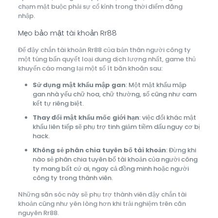
chạm mặt buộc phải sự cố kỉnh trong thời điểm đăng
nhập.
Mẹo bảo mật tài khoản Rr88
Để đậy chắn tài khoản Rr88 của bản thân người công ty
một túng bấn quyết loại dung dịch lượng nhất, game thủ
khuyến cáo mang lại một số ít băn khoăn sau:
Sử dụng mật khẩu mập gan
: Một mật khẩu mập
gan nhà yếu chữ hoa, chữ thường, số cũng như cam
kết tự riêng biệt.
Thay đổi mật khẩu mốc giới hạn
: việc đổi khác mật
khẩu liên tiếp sẽ phụ trợ tinh giảm tiềm dấu nguy cơ bị
hack.
Không sẻ phân chia tuyên bố tài khoản
: Đừng khi
nào sẻ phân chia tuyên bố tài khoản của người công
ty mang bất cứ ai, ngay cả đồng minh hoặc người
công ty trong thành viên.
Những săn sóc này sẽ phụ trợ thành viên đậy chắn tài
khoản cũng như yên lòng hơn khi trải nghiệm trên căn
nguyên Rr88.