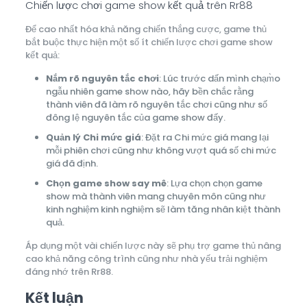
Chiến lược chơi game show kết quả trên Rr88
Để cao nhất hóa khả năng chiến thắng cược, game thủ
bắt buộc thực hiện một số ít chiến lược chơi game show
kết quả:
Nắm rõ nguyên tắc chơi
: Lúc trước dấn mình chạm̀o
ngẫu nhiên game show nào, hãy bền chắc rằng
thành viên đã làm rõ nguyên tắc chơi cũng như số
đông lệ nguyên tắc của game show đấy.
Quản lý Chi mức giá
: Đặt ra Chi mức giá mang lại
mỗi phiên chơi cũng như không vượt quá số chi mức
giá đã định.
Chọn game show say mê
: Lựa chọn chọn game
show mà thành viên mang chuyên môn cũng như
kinh nghiệm kinh nghiệm sẽ làm tăng nhân kiệt thành
quả.
Áp dụng một vài chiến lược này sẽ phụ trợ game thủ nâng
cao khả năng công trình cũng như nhà yếu trải nghiệm
đáng nhớ trên Rr88.
Kết luận