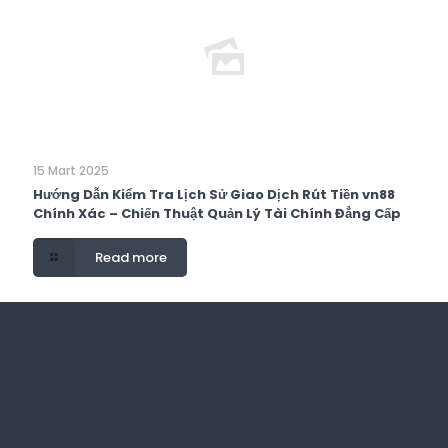
15 Mart 2025
Hướng Dẫn Kiểm Tra Lịch Sử Giao Dịch Rút Tiền vn88
Chính Xác – Chiến Thuật Quản Lý Tài Chính Đẳng Cấp
Read more