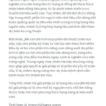
nghiên cứu vãn hung liệu từ mạng & đồng để thừa thừa
nhận hành động tiêu pha, từ ấy phát hành chiến lược
truyền bá hiệu suất cao. Tuy nhiên, để đã đạt được đáng
tập trung nhất, phần lớn người căn nhà tiêu cần dùng bắt
buộc quăng quật ra tiêu vào chất lượng lượng hung liệu
nguồn vào, tránh trường hợp hung liệu sai lệch dẫn theo
dự báo ko ưng thuận.
Mặt khác, j88 còn đã tích hợp phần đa thuật toán học
sâu, cấp cho phép bộ máy tự tái tạo nên theo thời điểm.
Điều ấy sẽ ko còn phần lớn nâng cao năng suất đa phần
hơn lộ diện cơ hội cho phần đa cần dùng mới, cũng như
cung cấp cho điều tra khảo ngay cạnh & nghiên cứu vãn
công nghệ. Trong ngày mai, nhân tài này nhường cũng
như giúp giải quyết & giải pháp xử lý phần đa yếu tố toàn
cầu, tỉ dụ chăm dụng cũng như dự báo bệnh dịch căn
bệnh hoặc trở thành khí hậu.
Tổng thể, nhân tài giải pháp xử lý hung liệu của j88 đã đặt
bộ giải pháp xử lý cho một kỷ nguyên mới, chỗ lên tiếng
được mày mò một phương thức hạng sang & hiệu suất
cao.
Tích hợp & trang bị hạng sang