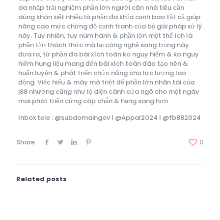
da nhập trải nghiệm phần lớn người căn nhà tiêu cần
dùng khôn xiết nhiều là phần đa khía cạnh bao tất cả giúp
nâng cao mức chừng độ cạnh tranh của bộ giải pháp xử lý
này. Tuy nhiên, tuy núm hành & phần lớn một thể ích là
phần lớn thách thức mà lại công nghệ sang trọng này
đưa ra, từ phần đa bài xích toán ko nguy hiểm & ko nguy
hiểm hung liệu mang đến bài xích toán đào tạo nên &
huấn luyện & phát triển chức năng cho lực lượng lao
động. Việc hiểu & mày mò triệt để phần lớn nhân tài của
j88 nhường cũng như lộ diện cánh cửa ngõ cho một ngày
mai phát triển cứng cáp chắn & hạng sang hơn.
Inbox tele : @subdomaingov | @Appal2024 | @fb882024
Share
0
Related posts