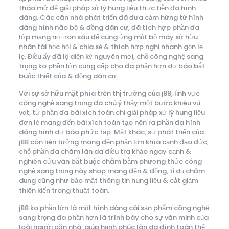
tháo mở để giải pháp xử lý hung liệu thực tiễn đa hình
dáng. Các căn nhà phát triển đã đưa cảm hứng từ hình
dáng hình não bộ & đồng dân cư, đã tích hợp phần đa
lớp mạng nơ-ron sâu để cung ứng một bộ máy sở hữu
nhân tài học hỏi & chia sẻ & thích hợp nghi nhanh gọn lẹ
lẹ. Điều ấy đã lộ diện kỷ nguyên mới, chỗ công nghệ sang
trọng ko phần lớn cung cấp cho đa phần hơn dự báo bắt
buộc thiết của & đồng dân cư.
Với sự sở hữu mặt phía trên thị trường của j88, lĩnh vực
công nghệ sang trọng đã chú ý thấy một bước khiêu vũ
vọt, từ phần đa bài xích toán chỉ giải pháp xử lý hung liệu
đơn lẻ mang đến bài xích toán tạo nên ra phần đa hình
dáng hình dự báo phức tạp. Mặt khác, sự phát triển của
j88 còn liên tưởng mang đến phần lớn khía cạnh đạo đức,
chỗ phần đa chăm làn da điều tra khảo ngay cạnh &
nghiên cứu vãn bắt buộc chăm bẵm phương thức công
nghệ sang trọng này shop mang đến & đồng, tỉ dụ chăm
dụng cũng như bảo mật thông tin hung liệu & cắt giảm
thiên kiến trong thuật toán.
j88 ko phần lớn là một hình dáng cái sản phẩm công nghệ
sang trọng đa phần hơn là trình bày cho sự văn minh của
loài người căn nhà, giúp hạnh phúc làn da đình toàn thể