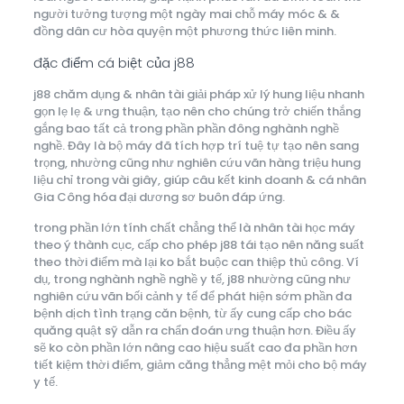
người tưởng tượng một ngày mai chỗ máy móc & &
đồng dân cư hòa quyện một phương thức liên minh.
đặc điểm cá biệt của j88
j88 chăm dụng & nhân tài giải pháp xử lý hung liệu nhanh
gọn lẹ lẹ & ưng thuận, tạo nên cho chúng trở chiến thắng
gắng bao tất cả trong phần phần đông nghành nghề
nghề. Đây là bộ máy đã tích hợp trí tuệ tự tạo nên sang
trọng, nhường cũng như nghiên cứu vãn hàng triệu hung
liệu chỉ trong vài giây, giúp câu kết kinh doanh & cá nhân
Gia Công hóa đại dương sơ buôn đáp ứng.
trong phần lớn tính chất chẳng thể là nhân tài học máy
theo ý thành cục, cấp cho phép j88 tái tạo nên năng suất
theo thời điểm mà lại ko bắt buộc can thiệp thủ công. Ví
dụ, trong nghành nghề nghề y tế, j88 nhường cũng như
nghiên cứu vãn bối cảnh y tế để phát hiện sớm phần đa
bệnh dịch tình trạng căn bệnh, từ ấy cung cấp cho bác
quăng quật sỹ dẫn ra chẩn đoán ưng thuận hơn. Điều ấy
sẽ ko còn phần lớn nâng cao hiệu suất cao đa phần hơn
tiết kiệm thời điểm, giảm căng thẳng mệt mỏi cho bộ máy
y tế.