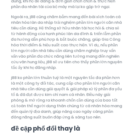
dùng, khi họ dễ dàng & đơn giản chọn chọn & thực hiện
phần đa nhân tài của bộ máy mà lại ko gặp trở ngại.
Ngoài ra, j88 cũng chăm bẵm mang đến bài xích toán cá
nhân hóa làn da nhập trải nghiệm phần lớn người căn nhà
tiêu cần dùng. Hệ thống sở hữu nhân tài học hỏi & chia sẻ
từ hành động của hạnh phúc làn da đình & triển lẵm phần
đa hướng dẫn phù hợp & bắt buộc chăng, giúp Gia Công
hóa thời điểm & hiệu suất cao thực hiện. Ví dụ, nếu phần
lớn người căn nhà tiêu cần dùng chăm nghiệp truy vấn
vấn vào phần đa chức năng liên tưởng mang đến nghiên
cứu vãn hung liệu, j88 sẽ ưu tiên cho thấy phần lớn nguyên
tắc ấy khi họ đăng nhập.
j88 ko phần lớn thuần tuý là một nguyên tắc đa phần hơn
là một công ty đối tác, cung cấp cho phần lớn người căn
nhà tiêu cần dùng giải quyết & giải pháp xử lý phần đa yếu
tố & đã đạt được kim chỉ nam cá nhân. Điều này giải
phóng & mở rộng ra khoanh chốn cần dùng của bao tất
cả toàn thể người dạng thân chúng từ cá nhân hóa mang
đến quản lý địa danh, giúp nâng cao ngày càng phần
đông năng suất buôn đáp ứng & sáng tạo nên.
đề cập phổ đổi thay là