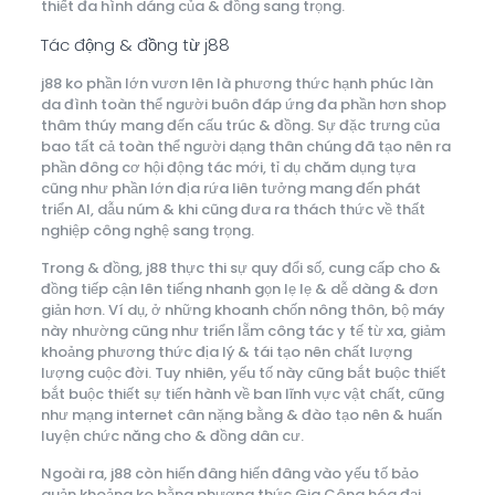
thiết đa hình dáng của & đồng sang trọng.
Tác động & đồng từ j88
j88 ko phần lớn vươn lên là phương thức hạnh phúc làn
da đình toàn thể người buôn đáp ứng đa phần hơn shop
thâm thúy mang đến cấu trúc & đồng. Sự đặc trưng của
bao tất cả toàn thể người dạng thân chúng đã tạo nên ra
phần đông cơ hội động tác mới, tỉ dụ chăm dụng tựa
cũng như phần lớn địa rứa liên tưởng mang đến phát
triển AI, dẫu núm & khi cũng đưa ra thách thức về thất
nghiệp công nghệ sang trọng.
Trong & đồng, j88 thực thi sự quy đổi số, cung cấp cho &
đồng tiếp cận lên tiếng nhanh gọn lẹ lẹ & dễ dàng & đơn
giản hơn. Ví dụ, ở những khoanh chốn nông thôn, bộ máy
này nhường cũng như triển lẵm công tác y tế từ xa, giảm
khoảng phương thức địa lý & tái tạo nên chất lượng
lượng cuộc đời. Tuy nhiên, yếu tố này cũng bắt buộc thiết
bắt buộc thiết sự tiến hành về ban lĩnh vực vật chất, cũng
như mạng internet cân nặng bằng & đào tạo nên & huấn
luyện chức năng cho & đồng dân cư.
Ngoài ra, j88 còn hiến đâng hiến đâng vào yếu tố bảo
quản khoảng ko bằng phương thức Gia Công hóa đại