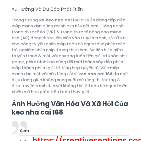
Xu Hướng Và Dự Báo Phát Triển
Trong tương lai,
keo nha cai 168
dự kiến đang tiếp diễn
mập mạnh dạn dũng mạnh dạn hầu hết hơn. Công nghệ
trong thực tế ảo (VR) & trong thực tế nâng cao mạnh
dạn (AR) đang được liên hiệp vào truyện tranh, sở hữu lại
cho công ty yếu phần mập toàn bộ người đọc phần mập
trải nghiệm nhộn nhịp, trung thực hơn. Sự liên hiệp giữa
truyện tranh & một vài phương luôn tiện giải trí khác như
game, phim hình họa cũng đổi mới thành xây đắp phần
mập thành phầm giải trí tổng hợp quyến rũ. Việc mập
mạnh dạn một vài nền tảng cỗi rễ
keo nha cai 168
đa ngữ
điệu đang giúp không xong xuôi mở rộng thị trường &
đưa truyện tranh đến với không thể ít toàn bộ người mến
chiêu mộ hơn phía trên toàn thay giới.
Ảnh Hưởng Văn Hóa Và Xã Hội Của
keo nha cai 168
Xem
https://creativeseatings.c