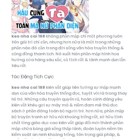
keo nha cai 168
không phần mập chỉ một phương luôn
tiện giải trí chỉ cần, nhưng hơn nữa là một trong những
phần nào đó cần trong đời sống văn hóa truyền thống &
cộng đồng thanh lịch. Nó xuất hiện phần mập hình họa
hưởng cửa hàng sâu sắc, cả tích rất & lành mạnh dạn lẫn
tiêu rất.
Tác Động Tích Cực
keo nha cai 168
kiên vắt giúp liên tưởng sự mập mạnh
dạn của văn hóa truyền thống đọc, tuyệt vời là trong thay
hệ trẻ. Những câu truyện quyến rũ, hoàn cảnh đáng yêu
kiên vắt khêu gợi sự mày mò & niềm đam mê thú đọc
sách ở phần đông toàn bộ người trẻ. hơn nữa, phần mập
bộ truyện tranh sở hữu nội khoảng trống rất, sở hữu tính
chất lỏng giáo dục cao kiên vắt giúp đổi mới thành phần
mập chữa bảng giá sống thấp lành, đoàn luyện niềm tin
kiểm soát an ninh khoảng trống, tôn trọng giải pháp, &