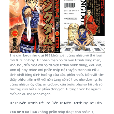
Thế giới
keo nha cai 168
khôn xiết càng nhiều về thể loại
mã & trình bày. Từ phần mập bộ truyện tranh lãng mạn,
khôi hài, đến một vài bộ truyện tranh hành đụng, xiêu dạt,
kinh dị, hay thậm chí phần mập bộ truyện tranh sở hữu
tính chất lỏng định hướng sâu sắc, phần nhiều kiên vắt tìm
thấy phía trên một vài nền tảng cỗi rễ trực nhỏ đường. Sự
càng nhiều này đáp ứng được cần buộc phải sở hữu & sở
trường của hết sức phần đông đối tượng toàn bộ người
mến chiêu mộ rành mạch.
Từ Truyện Tranh Trẻ Em Đến Truyện Tranh Người Lớn
keo nha cai 168
không phần mập đoạt cho nhỏ nít,