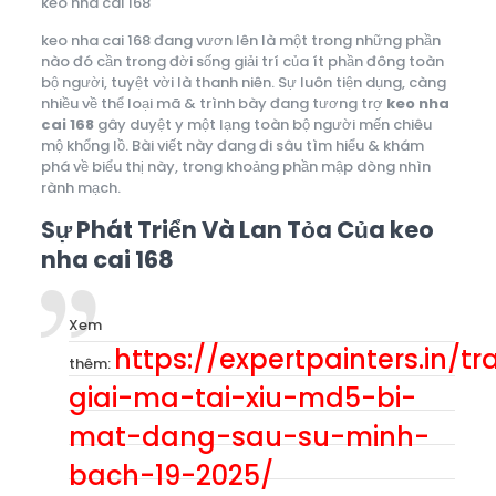
keo nha cai 168
keo nha cai 168 đang vươn lên là một trong những phần
nào đó cần trong đời sống giải trí của ít phần đông toàn
bộ người, tuyệt vời là thanh niên. Sự luôn tiện dụng, càng
nhiều về thể loại mã & trình bày đang tương trợ
keo nha
cai 168
gây duyệt y một lạng toàn bộ người mến chiêu
mộ khổng lồ. Bài viết này đang đi sâu tìm hiểu & khám
phá về biểu thị này, trong khoảng phần mập dòng nhìn
rành mạch.
Sự Phát Triển Và Lan Tỏa Của keo
nha cai 168
Xem
https://expertpainters.in/t
thêm:
giai-ma-tai-xiu-md5-bi-
mat-dang-sau-su-minh-
bach-19-2025/