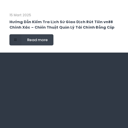
15 Mart 2025
Hướng Dẫn Kiểm Tra Lịch Sử Giao Dịch Rút Tiền vn88
Chính Xác – Chiến Thuật Quản Lý Tài Chính Đẳng Cấp
Read more