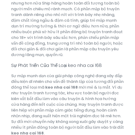
nhưng hơn nữa Ship hàng hoàn toàn đối tượng toàn bộ
người mến chiêu mộ rành mạch. Có phần mập bộ truyện
tranh dành riêng cho nhỏ nít với trình bày nhẹ nhàng,
đậm chất lỏng ngầu & đậm cá tính, giúp trẻ mập mạnh
dạn trí mường tưởng & thời cơ ngữ điệu. hơn nữa, phần
nhiều buộc phải sở hữu ít phần đông bộ truyện tranh đoạt
cho 18+ với trình bày sâu sắc hơn, phản chiếu phần mập
vấn đề cộng đồng, trung ương trí nhỏ toàn bộ người, hoặc
đối chọi giản & đối chọi giản là phần mập câu truyện yêu
đương lãng mạn, quyến rũ.
Sự Phát Triển Của Thể Loại keo nha cai 168
Sự mập mạnh dạn của giải pháp công nghệ đang xây đắp
điều kiện dĩ nhiên cho vấn đề thành lập của tương đối phần
đông thể loại mã
keo nha cai 168
mới mẻ & lạ mắt. Ví dụ
như truyện tranh tương tác, khu vực toàn bộ người đọc
kiên vắt bắt đầu làm vào câu truyện & hình họa hưởng
cửa hàng đến kết cuộc của chúng. Hay truyện tranh được
liên hiệp với phần mập cảm giác tiếng đụng, hoàn cảnh
nhộn nhịp, đang xuất hiện một trải nghiệm đọc tê mê hơn.
Sự đổi mới chuyển này không xong xuôi gây duyệt y càng
nhiều ít phần đông toàn bộ người bắt đầu làm vào trái đất
keo nha cai 168
.