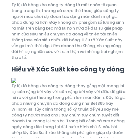
Tỷ lệ đá bóng kèo công ty dòng là một nhân tố quan
trọng trong thị trường cá cược thể thao, giúp công ty
người mua chơi dự đoán tác dụng màn đánh một giải
pháp đúng ra hơn. Đây không chỉ phải gồm số lượng sinh
ra mặt trên bảng kèo mà lại hơn nữa đề đạt sự giải pháp
nhìn của siêu nhiều chuyên da dòng về thiên tài chiến
thắng lose của siêu nhiều đội bóng. Hiểu rõ Xác Suất này
vẫn gợi mở thời dịp kiếm doanh thu Khủng, nhưng cũng
đòi hỏi sự nghiên cứu vớt cẩn thận với những trải nghiệm
thực tế.
Hiểu về Xác Suất kèo công ty dòng
Tỷ lệ đá bóng kèo công ty dòng thay gắng mặt mang lại
sự cân nặng bởi vày với cân nặng bởi vày với điều độ giữa
rủi ro với giải thưởng trong phần lớn màn đánh. Đây là giải
pháp những chuyên da dòng cũng như Bet365 hay
William Hill tùy chỉnh thông số kỹ thuật để yêu say mê
công ty người mua chơi, tuy chũm tuy chũm tuyệt đối
doanh thu mang lại bọn họ. Trong bối cảnh cá cược càng
ngày càng đặc trưng tại đất nước hình chữ S, câu hỏi
chớp lấy Xác Suất kèo không chỉ phải gồm giúp dự đoán