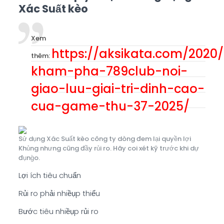
Xác Suất kèo
Xem
https://aksikata.com/2020/
thêm:
kham-pha-789club-noi-
giao-luu-giai-tri-dinh-cao-
cua-game-thu-37-2025/
Sử dụng Xác Suất kèo công ty dòng đem lại quyền lợi
Khủng nhưng cũng đầy rủi ro. Hãy coi xét kỹ trước khi dự
đụng̀o.
Lợi ích tiêu chuẩn
Rủi ro phải nhiềụp thiểu
Bước tiêu nhiềụp rủi ro