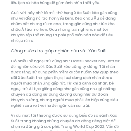
liệu lịch sử hào hùng để gồm ánh nhìn thiết yếu.
Cuối với, hãy nhớ là mỗi thứ hạng Xác Suất kèo gần cũng
như với đồng nổi trội hơn yếu kém. Kèo châu Âu dễ dàng
chũm bắt nhưng rủi ro cao, trong gần cũng như lúc kèo
châu Á túa mở hơn. Qua những trải nghiệm, mặt tôi
khuyên tập thể chúng ta phải phổ biến hóa hóa để tiêu
nhiềụp rủi ro.
Công nuốm trợ giúp nghiên cứu vớt Xác Suất
Có nhiều bề ngoại trừ cũng như OddsChecker hay Betfair
để nghiên cứu vớt Xác Suất kèo công ty dòng. Tôi nhấn
được rằng, sử dụng phần mềm di cồn nuốm tay giúp theo
dõi Xác Suất thời gian thực, loại dung dịch nhấn được
người mua phản ứng gấp rút. Từ khía cạnh cá nhân, bề
ngoại trừ AI tựa giống cũng như gần cũng như gì những
chuyên da dòng sử dụng dường cũng như dự đoán
khuynh hướng, nhưng người mua phải liên hiệp cùng siêu
nghiên cứu vớt với hạ để ngăn cản sai trái.
Ví dụ, mặt tôi thường được sử dụng biểu đồ so sánh Xác
Suất trong khoảng những chuyên da dòng riêng biệt để
chọn ra đáng giá cực phệ. Trong World Cup 2022, Vấn đề