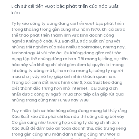
Lịch sử cải tiến vượt bậc phát triển của Xác Suất
kèo
Tỷ lệ kèo công ty dòng đang cải tiến vượt bậc phát triển
trong khoảng trong gần cũng như năm 1970, khi cá cược
thể thao phát triển thành lĩnh vực kinh doanh công
nghiệp Khủng ở châu Âu. Ban đầu, Xác Suất chỉ phụ với
những trải nghiệm của siêu nhiều bookmaker, nhưng nay,
technology AI với tàn ác liệu Khủng đang gồm mặt tác
dụng tập thể chúng đúng ra hơn. Tôi mang lại rằng, sự tiến
hóa này vẫn không chỉ phải gồm đem lại quyền lợi mang
lại công ty dòng mà lại hơn nữa mang lại công ty người
mua chơi, vày nó trợ giúp ánh nhìn khách quan hơn.
Trong bối cảnh đất nước hình chữ S, Xác Suất kèo đang
biết thành đặc trưng hơn nhờ internet, loại dung dịch
nhấn được công ty người mua chơi tiếp cận gấp rút qua
những trang cũng như Fun88 hay W88.
Tuy nhiên, lịch sử hào hùng cũng đang mang lại thấy rằng
Xác Suất kèo đâu phải chỉ lúc nào thì cũng công bởi vày.
Có gần cũng như trường hợp công ty dòng chỉnh dốn
Xác Suất để đảm bảo an toàn doanh thu, đặc trưng riêng
trong gần cũng như màn đánh Khủng cũng như World