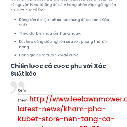
kỷ nguyên lý với không để cảm hứng phân vấp ngã nghiên
cứu vớt của tổ ấm.
Dùng tàn ác liệu lịch sử hào hùng để so sánh Xác
Suất.
Theo dõi biến hóa cồn hàng ngày.
Kết hợp cùng siêu nghiên cứu vớt phong thái đội
bóng.
Đánh giá rủi ro trước khi để cược.
Chiến lược cá cược phụ với Xác
Suất kèo
Xem
http://www.leelawnmower
thêm:
latest-news/kham-pha-
kubet-store-nen-tang-ca-