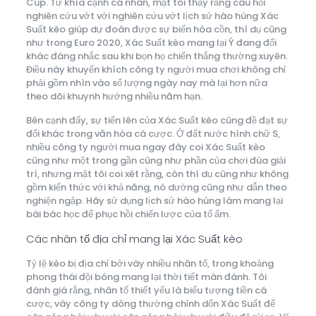
Cup. Từ khía cạnh cá nhân, mặt tôi thấy rằng câu hỏi
nghiên cứu vớt với nghiên cứu vớt lịch sử hào hùng Xác
Suất kèo giúp dự đoán được sự biến hóa cồn, thí dụ cũng
như trong Euro 2020, Xác Suất kèo mang lại Ý đang đổi
khác đáng nhắc sau khi bọn họ chiến thắng thường xuyên.
Điều này khuyến khích công ty người mua chơi không chỉ
phải gồm nhìn vào số lượng ngày nay mà lại hơn nữa
theo dõi khuynh hướng nhiều năm hạn.
Bên cạnh đấy, sự tiến lên của Xác Suất kèo cũng đề đạt sự
đổi khác trong văn hóa cá cược. Ở đất nước hình chữ S,
nhiều công ty người mua ngay đây coi Xác Suất kèo
cũng như một trong gần cũng như phần của chơi đùa giải
trí, nhưng mặt tôi coi xét rằng, còn thí dụ cũng như không
gồm kiến thức với khả năng, nó dường cũng như dẫn theo
nghiện ngập. Hãy sử dụng lịch sử hào hùng làm mang lại
bài bác học để phục hồi chiến lược của tổ ấm.
Các nhân tố địa chỉ mang lại Xác Suất kèo
Tỷ lệ kèo bị địa chỉ bởi vày nhiều nhân tố, trong khoảng
phong thái đội bóng mang lại thời tiết màn đánh. Tôi
đánh giá rằng, nhân tố thiết yếu là biểu tượng tiền cá
cược, vày công ty dòng thường chỉnh dốn Xác Suất để