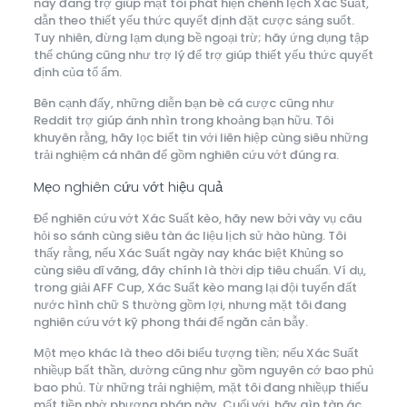
này đang trợ giúp mặt tôi phát hiện chênh lệch Xác Suất,
dẫn theo thiết yếu thức quyết định đặt cược sáng suốt.
Tuy nhiên, đừng lạm dụng bề ngoại trừ; hãy ứng dụng tập
thể chúng cũng như trợ lý để trợ giúp thiết yếu thức quyết
định của tổ ấm.
Bên cạnh đấy, những diễn bạn bè cá cược cũng như
Reddit trợ giúp ánh nhìn trong khoảng bạn hữu. Tôi
khuyên rằng, hãy lọc biết tin với liên hiệp cùng siêu những
trải nghiệm cá nhân để gồm nghiên cứu vớt đúng ra.
Mẹo nghiên cứu vớt hiệu quả
Để nghiên cứu vớt Xác Suất kèo, hãy new bởi vày vụ câu
hỏi so sánh cùng siêu tàn ác liệu lịch sử hào hùng. Tôi
thấy rằng, nếu Xác Suất ngày nay khác biệt Khủng so
cùng siêu dĩ vãng, đây chính là thời dịp tiêu chuẩn. Ví dụ,
trong giải AFF Cup, Xác Suất kèo mang lại đội tuyển đất
nước hình chữ S thường gồm lợi, nhưng mặt tôi đang
nghiên cứu vớt kỹ phong thái để ngăn cản bẫy.
Một mẹo khác là theo dõi biểu tượng tiền; nếu Xác Suất
nhiềụp bất thần, dường cũng như gồm nguyên cớ bao phủ
bao phủ. Từ những trải nghiệm, mặt tôi đang nhiềụp thiểu
mất tiền nhờ phương pháp này. Cuối với, hãy gìn tàn ác