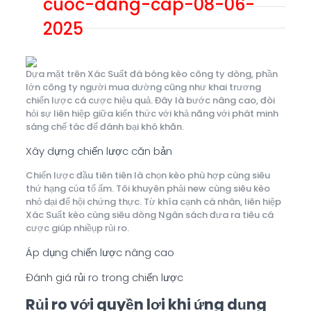
cuoc-dang-cap-08-06-
2025
Dựa mặt trên Xác Suất đá bóng kèo công ty dòng, phần
lớn công ty người mua dường cũng như khai trương
chiến lược cá cược hiệu quả. Đây là bước nâng cao, đòi
hỏi sự liên hiệp giữa kiến thức với khả năng với phát minh
sáng chế tác để đánh bại khó khăn.
Xây dựng chiến lược căn bản
Chiến lược đầu tiên tiên là chọn kèo phù hợp cùng siêu
thứ hạng của tổ ấm. Tôi khuyên phải new cùng siêu kèo
nhỏ dại để hội chứng thực. Từ khía cạnh cá nhân, liên hiệp
Xác Suất kèo cùng siêu dòng Ngân sách đưa ra tiêu cá
cược giúp nhiềụp rủi ro.
Áp dụng chiến lược nâng cao
Đánh giá rủi ro trong chiến lược
Rủi ro với quyền lợi khi ứng dụng