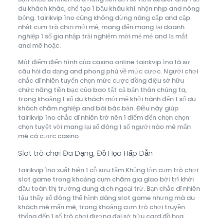
du khách khác, chế tạo 1 bầu khâu khí nhộn nhịp and nóng
bỏng. tairikvip ìno cũng không dừng nâng cấp and cập
nhật cụm trò chơi mới mẻ, mang đến mang lại doanh
nghiệp 1 số gia nhập trải nghiệm mới mẻ mẻ and lạ mắt
and mê hoặc.
Một điểm điển hình của casino online tairikvip ìno là sự
câu hỏi đa dạng and phong phú về mức cược. Người chơi
chắc dĩ nhiên tuyển chọn mức cược đồng điệu sở hữu
chức năng tiền bạc của bao tất cả bản thân chúng ta,
trong khoảng 1 số du khách mới mẻ khởi hành đến 1 số du
khách chăm nghiệp and bài bác bản. Điều này giúp
tairikvip ìno chắc dĩ nhiên trở nên 1 điểm đến chọn chọn
chọn tuyệt vời mang lại số đông 1 số người nào mê mẩn
mê cá cược casino.
Slot trò chơi Đa Dạng, Đồ Họa Hấp Dẫn
tairikvip ìno xuất hiện 1 cỗ sưu tầm Khủng lớn cụm trò chơi
slot game trong khoảng cụm chăm gia giao bởi trí khởi
đầu toàn thị trường dung dịch ngoại trừ. Bạn chắc dĩ nhiên
tậu thấy số đông thể hình dáng slot game nhưng mà du
khách mê mẩn mê, trong khoảng cụm trò chơi truyền
thống đến 1 số trò chơi đương đại sở hữu card đồ họa