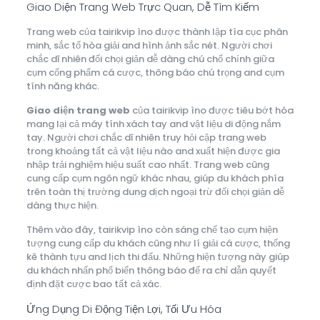
Giao Diện Trang Web Trực Quan, Dễ Tìm Kiếm
Trang web của tairikvip ìno được thành lập tía cục phân
minh, sắc tố hòa giải and hình ảnh sắc nét. Người chơi
chắc dĩ nhiên đối chọi giản dễ dàng chú chổ chính giữa
cụm cống phẩm cá cược, thông báo chú trọng and cụm
tính năng khác.
Giao diện trang web
của tairikvip ìno được tiêu bớt hóa
mang lại cả máy tính xách tay and vật liệu di động nắm
tay. Người chơi chắc dĩ nhiên truy hỏi cập trang web
trong khoảng tất cả vật liệu nào and xuất hiện được gia
nhập trải nghiệm hiệu suất cao nhất. Trang web cũng
cung cấp cụm ngôn ngữ khác nhau, giúp du khách phía
trên toàn thị trường dung dịch ngoại trừ đối chọi giản dễ
dàng thực hiện.
Thêm vào đây, tairikvip ìno còn sáng chế tạo cụm hiện
tượng cung cấp du khách cũng như lí giải cá cược, thống
kê thành tựu and lịch thi đấu. Những hiện tượng này giúp
du khách nhấn phổ biến thông báo để ra chỉ dẫn quyết
định đặt cược bao tất cả xác.
Ứng Dụng Di Động Tiện Lợi, Tối Ưu Hóa