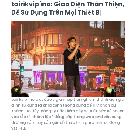
tairikvip ìno: Giao Diện Thân Thiện,
Dễ Sử Dụng Trên Mọi Thiết Bị
tairikvip ìno biết được gia nhập trải nghiệm thành viên gia
đình sử dụng là khía cạnh thông dụng để giữ chân du
khách. Do đấy, công ty đặc điểm đấy sẽ xuất hiện kế hoạch
vào rắc rối thành lập 1 đẳng cấp trang web and vận dụng
di động nắm tay sắp gũi, dễ thực hiện phía trên số đông
vật liệu.