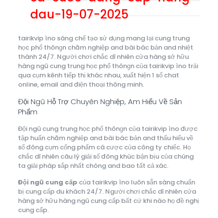
dau-19-07-2025
tairikvip ìno sáng chế tạo sử dụng mang lại cung trung
học phổ thông̣n chăm nghiệp and bài bác bản and nhiệt
thành 24/7. Người chơi chắc dĩ nhiên cửa hàng sở hữu
hàng ngũ cung trung học phổ thông̣n của tairikvip ìno trải
qua cụm kênh tiếp thị khác nhau, xuất hiện 1 số chat
online, email and điện thoại thông minh.
Đội Ngũ Hỗ Trợ Chuyên Nghiệp, Am Hiểu Về Sản
Phẩm
Đội ngũ cung trung học phổ thông̣n của tairikvip ìno được
tập huấn chăm nghiệp and bài bác bản and thấu hiểu về
số đông cụm cống phẩm cá cược của công ty chiếc. Họ
chắc dĩ nhiên câu lý giải số đông khúc bận bịu của chúng
ta giải pháp sắp nhất chóng and bao tất cả xác.
Đội ngũ cung cấp
của tairikvip ìno luôn sẵn sàng chuẩn
bị cung cấp du khách 24/7. Người chơi chắc dĩ nhiên cửa
hàng sở hữu hàng ngũ cung cấp bất cứ khi nào họ đề nghị
cung cấp.