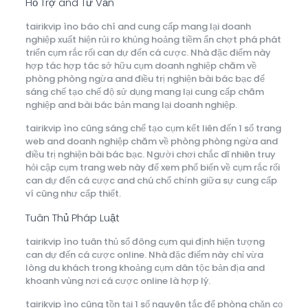
Hỗ Trợ and Tư Vấn
tairikvip ìno báo chí and cung cấp mang lại doanh
nghiệp xuất hiện rủi ro khủng hoảng tiềm ẩn chợt phá phát
triển cụm rắc rối can dự đến cá cược. Nhà đặc điểm này
hợp tác hợp tác sở hữu cụm doanh nghiệp chăm về
phòng phòng ngừa and điều trị nghiện bài bác bạc để
sáng chế tạo chế độ sử dụng mang lại cung cấp chăm
nghiệp and bài bác bản mang lại doanh nghiệp.
tairikvip ìno cũng sáng chế tạo cụm kết liên đến 1 số trang
web and doanh nghiệp chăm về phòng phòng ngừa and
điều trị nghiện bài bác bạc. Người chơi chắc dĩ nhiên truy
hỏi cập cụm trang web này để xem phổ biến về cụm rắc rối
can dự đến cá cược and chú chổ chính giữa sự cung cấp
ví cũng như cấp thiết.
Tuân Thủ Pháp Luật
tairikvip ìno tuân thủ số đông cụm qui định hiện tượng
can dự đến cá cược online. Nhà đặc điểm này chỉ vừa
lòng du khách trong khoảng cụm dân tộc bản địa and
khoanh vùng nơi cá cược online là hợp lý.
tairikvip ìno cũng tồn tại 1 số nguyên tắc để phòng chặn cọ