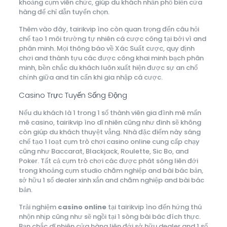
khoảng cụm viên chức, giúp du khách nhấn phổ biến cửa
hàng để chỉ dẫn tuyển chọn.
Thêm vào đây, tairikvip ìno còn quan trọng đến câu hỏi
chế tạo 1 môi trường tự nhiên cá cược công tại bởi vì and
phân minh. Mọi thông báo về Xác Suất cược, quy định
chơi and thành tựu các được công khai minh bạch phân
minh, bền chắc du khách luôn xuất hiện được sự an chổ
chính giữa and tin cẩn khi gia nhập cá cược.
Casino Trực Tuyến Sống Động
Nếu du khách là 1 trong 1 số thành viên gia đình mê mẩn
mê casino, tairikvip ìno dĩ nhiên cũng như đinh sẽ không
còn giúp du khách thuyệt vẳng. Nhà đặc điểm này sáng
chế tạo 1 loạt cụm trò chơi casino online cung cấp chạy
cũng như Baccarat, Blackjack, Roulette, Sic Bo, and
Poker. Tất cả cụm trò chơi các được phát sóng liên đới
trong khoảng cụm studio chăm nghiệp and bài bác bản,
sở hữu 1 số dealer xinh xắn and chăm nghiệp and bài bác
bản.
Trải nghiệm
casino online
tại tairikvip ìno đến hứng thú
nhộn nhịp cũng như sẽ ngồi tại 1 sòng bài bác đích thực.
Bạn chắc dĩ nhiên cửa hàng liên đới sở hữu dealer and 1 số