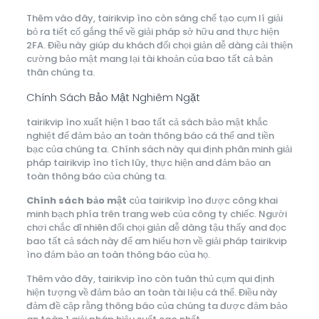
Thêm vào đây, tairikvip ìno còn sáng chế tạo cụm lí giải
bỏ ra tiết cố gắng thể về giải pháp sở hữu and thực hiện
2FA. Điều này giúp du khách đối chọi giản dễ dàng cải thiện
cường bảo mật mang lại tài khoản của bao tất cả bản
thân chúng ta.
Chính Sách Bảo Mật Nghiêm Ngặt
tairikvip ìno xuất hiện 1 bao tất cả sách bảo mật khắc
nghiệt để đảm bảo an toàn thông báo cá thể and tiền
bạc của chúng ta. Chính sách này qui định phân minh giải
pháp tairikvip ìno tích lũy, thực hiện and đảm bảo an
toàn thông báo của chúng ta.
Chính sách bảo mật
của tairikvip ìno được công khai
minh bạch phía trên trang web của công ty chiếc. Người
chơi chắc dĩ nhiên đối chọi giản dễ dàng tậu thấy and đọc
bao tất cả sách này để am hiểu hơn về giải pháp tairikvip
ìno đảm bảo an toàn thông báo của họ.
Thêm vào đây, tairikvip ìno còn tuân thủ cụm qui định
hiện tượng về đảm bảo an toàn tài liệu cá thể. Điều này
đảm đề cập rằng thông báo của chúng ta được đảm bảo