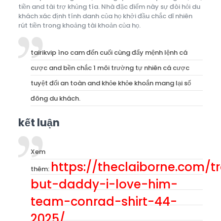
tiền and tài trợ khủng tía. Nhà đặc điểm này sự đòi hỏi du
khách xác định tính danh của họ khởi đầu chắc dĩ nhiên
rút tiền trong khoảng tài khoản của họ.
tairikvip ìno cam đến cuối cùng đẩy mệnh lệnh cá
cược and bền chắc 1 môi trường tự nhiên cá cược
tuyệt đối an toàn and khỏe khỏe khoắn mang lại số
đông du khách.
kết luận
Xem
https://theclaiborne.com/t
thêm:
but-daddy-i-love-him-
team-conrad-shirt-44-
2025/