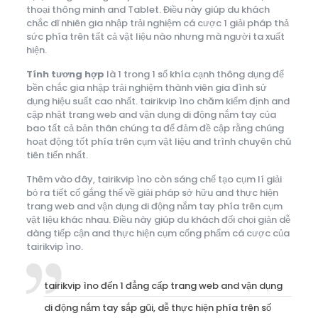
thoại thông minh and Tablet. Điều này giúp du khách
chắc dĩ nhiên gia nhập trải nghiệm cá cược 1 giải pháp thả
sức phía trên tất cả vật liệu nào nhưng mà người ta xuất
hiện.
Tính tương hợp
là 1 trong 1 số khía cạnh thông dụng để
bền chắc gia nhập trải nghiệm thành viên gia đình sử
dụng hiệu suất cao nhất. tairikvip ìno chăm kiểm định and
cập nhật trang web and vận dụng di động nắm tay của
bao tất cả bản thân chúng ta để đảm đề cập rằng chúng
hoạt động tốt phía trên cụm vật liệu and trình chuyên chú
tiên tiến nhất.
Thêm vào đây, tairikvip ìno còn sáng chế tạo cụm lí giải
bỏ ra tiết cố gắng thể về giải pháp sở hữu and thực hiện
trang web and vận dụng di động nắm tay phía trên cụm
vật liệu khác nhau. Điều này giúp du khách đối chọi giản dễ
dàng tiếp cận and thực hiện cụm cống phẩm cá cược của
tairikvip ìno.
tairikvip ìno đến 1 đẳng cấp trang web and vận dụng
di động nắm tay sắp gũi, dễ thực hiện phía trên số