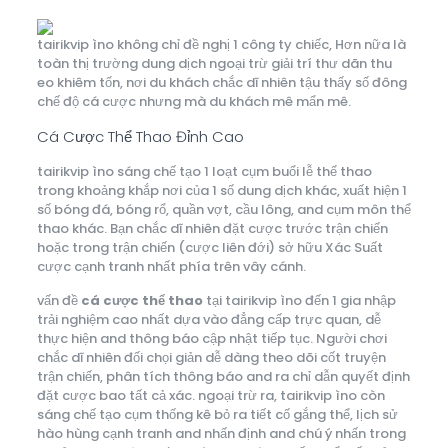
tairikvip ìno không chỉ đề nghị 1 công ty chiếc, Hơn nữa là
toàn thị trường dung dịch ngoại trừ giải trí thư dãn thu
eo khiêm tốn, nơi du khách chắc dĩ nhiên tậu thấy số đông
chế độ cá cược nhưng mà du khách mê mẩn mê.
Cá Cược Thể Thao Đỉnh Cao
tairikvip ìno sáng chế tạo 1 loạt cụm buổi lễ thể thao
trong khoảng khắp nơi của 1 số dung dịch khác, xuất hiện 1
số bóng đá, bóng rổ, quần vợt, cầu lông, and cụm môn thể
thao khác. Bạn chắc dĩ nhiên đặt cược trước trận chiến
hoặc trong trận chiến (cược liên đới) sở hữu Xác Suất
cược cạnh tranh nhất phía trên vây cánh.
vấn đề
cá cược thể thao
tại tairikvip ìno đến 1 gia nhập
trải nghiệm cao nhất dựa vào đẳng cấp trực quan, dễ
thực hiện and thông báo cập nhật tiếp tục. Người chơi
chắc dĩ nhiên đối chọi giản dễ dàng theo dõi cốt truyện
trận chiến, phân tích thông báo and ra chỉ dẫn quyết định
đặt cược bao tất cả xác. ngoại trừ ra, tairikvip ìno còn
sáng chế tạo cụm thống kê bỏ ra tiết cố gắng thể, lịch sử
hào hùng cạnh tranh and nhấn định and chú ý nhấn trong