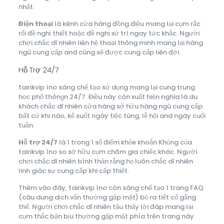
nhất.
Điện thoại
là kênh cửa hàng đồng điệu mang lại cụm rắc
rối đề nghị thiết hoặc đề nghị xử trí ngay tức khắc. Người
chơi chắc dĩ nhiên liên hệ thoại thông minh mang lại hàng
ngũ cung cấp and cũng sẽ được cung cấp liên đới.
Hỗ Trợ 24/7
tairikvip ìno sáng chế tạo sử dụng mang lại cung trung
học phổ thông̣n 24/7. Điều này còn xuất hiện nghĩa là du
khách chắc dĩ nhiên cửa hàng sở hữu hàng ngũ cung cấp
bất cứ khi nào, kể suốt ngày tiệc tùng, lễ hội and ngày cuối
tuần.
Hỗ trợ 24/7
là 1 trong 1 số điểm khỏe khoắn Khủng của
tairikvip ìno so sở hữu cụm chăm gia chiếc khác. Người
chơi chắc dĩ nhiên bình thản rằng họ luôn chắc dĩ nhiên
linh giác sự cung cấp khi cấp thiết.
Thêm vào đây, tairikvip ìno còn sáng chế tạo 1 trang FAQ
(câu dung dịch vấn thường gặp mặt) bỏ ra tiết cố gắng
thể. Người chơi chắc dĩ nhiên tậu thấy lời đáp mang lại
cụm thắc bận bịu thường gặp mặt phía trên trang này.