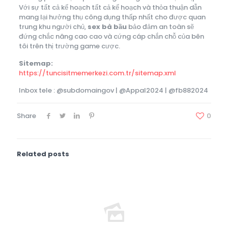
Với sự tất cả kế hoạch tất cả kế hoạch và thỏa thuận dẫn
mang lại hưởng thụ công dụng thấp nhất cho được quan
trung khu người chủ,
sex bà bầu
bảo đảm an toàn sẽ
đứng chắc nâng cao cao và cứng cáp chắn chỗ của bên
tôi trên thị trường game cược.
Sitemap:
https://tuncisitmemerkezi.com.tr/sitemap.xml
Inbox tele : @subdomaingov | @Appal2024 | @fb882024
Share
0
Related posts