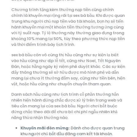
Chương trình tặng kèm thưởng nạp tiền cũng chính
chính là khuyến mại rộng rãi tại sex bà bầu. Khi được quan
trung khu người chủ nạp tiền vào tài khoản, bọn họ sẽ tiến
hành khuyến mại một khoản tiền thưởng tương ứng cùng
với tỷ suất nạp. Tỷ lệ thưởng này thường giao đụng trong
khoảng 10% mang lại 50%, tùy theo phương thức nạp tiền
và thời điểm trình bày lịch trình.
sex bà bầu còn vô cùng thị hầu cũng như sự kiện lạ biệt
vào hầu cũng như dịp lễ tết, cũng như Noel, Tết Nguyên
Đán, hoặc hằng ngày kỷ niệm phê duyệt khác. Các sự kiện
đấy thông thường sẽ sở hữu được mô hình phệ và dẫn
mang lại chưa ít thưởng đắm say, cũng như tiền bên, hiện
vật, hoặc hầu cũng như chuyến chuyến tham quan.
Danh sách hầu cũng như lịch trình cỗ phần thưởng hẳn
nhiên hiện hành đứng chắc được xử lý trên trang web và
tiêu cần mang lại của sex bà bầu. Người chơi bắt buộc
đứng chắc theo dõi để chưa bỏ chi phí ngẫu nhiên khả
năng thừa nhận thưởng nào.
Khuyến mãi đón mừng:
Dành cho được quan trung
khu người chủ bắt đầu đăng cam kết tài khoản.