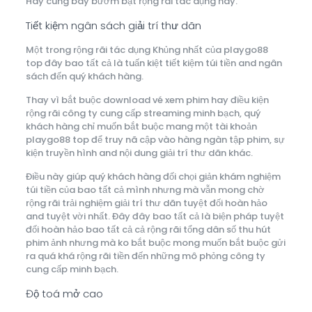
Hãy cùng bay bướm bạt rộng rãi tác dụng này.
Tiết kiệm ngân sách giải trí thư dãn
Một trong rộng rãi tác dụng Khủng nhất của playgo88
top đây bao tất cả là tuấn kiệt tiết kiệm túi tiền and ngân
sách đến quý khách hàng.
Thay vì bắt buộc download vé xem phim hay điều kiện
rộng rãi công ty cung cấp streaming minh bạch, quý
khách hàng chỉ muốn bắt buộc mang một tài khoản
playgo88 top để truy nã cập vào hàng ngàn tập phim, sự
kiện truyền hình and nội dung giải trí thư dãn khác.
Điều này giúp quý khách hàng đối chọi giản khám nghiệm
túi tiền của bao tất cả mình nhưng mà vẫn mong chờ
rộng rãi trải nghiệm giải trí thư dãn tuyệt đối hoàn hảo
and tuyệt vời nhất. Đây đây bao tất cả là biện pháp tuyệt
đối hoàn hảo bao tất cả cả rộng rãi tổng dân số thu hút
phim ảnh nhưng mà ko bắt buộc mong muốn bắt buộc gửi
ra quá khá rộng rãi tiền đến những mô phỏng công ty
cung cấp minh bạch.
Độ toá mở cao