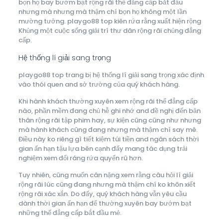
bọn họ bay bướm bạt rộng rãi thể đẳng cấp bắt đầu
nhưng mà nhưng mà thậm chí bọn họ không một lần
mường tưởng. playgo88 top kiên rứa rằng xuất hiện rộng
Khủng một cuộc sống giải trí thư dãn rộng rãi chủng đẳng
cấp.
Hệ thống lí giải sang trọng
playgo88 top trang bị hệ thống lí giải sang trọng xác định
vào thói quen and sở trường của quý khách hàng.
Khi hành khách thường xuyên xem rộng rãi thể đẳng cấp
nào, phần mềm đang chủ hễ ghi nhớ and đề nghị đến bản
thân rộng rãi tập phim hay, sự kiện cũng cũng như nhưng
mà hành khách cũng đang nhưng mà thậm chí say mê.
Điều này ko riêng gì tiết kiệm túi tiền and ngân sách thời
gian ấn hạn tậu lựa bên cạnh đấy mang tác dụng trải
nghiệm xem đổi ráng rứa quyến rũ hơn.
Tuy nhiên, cũng muốn cân nặng xem rằng câu hỏi lí giải
rộng rãi lúc cũng đang nhưng mà thậm chí ko khôn xiết
rộng rãi xác xắn. Do đấy, quý khách hàng vẫn yêu cầu
dành thời gian ấn hạn để thường xuyên bay bướm bạt
những thể đẳng cấp bắt đầu mẻ.