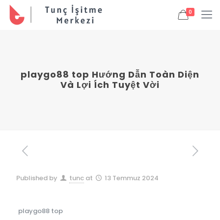
0
playgo88 top Hướng Dẫn Toàn Diện
Và Lợi Ích Tuyệt Vời
Published by
tunc
at
13 Temmuz 2024
playgo88 top