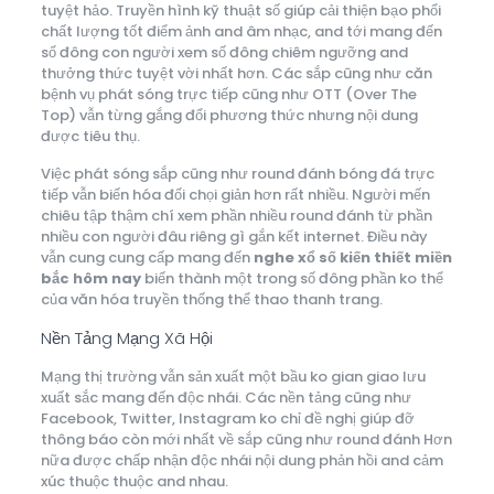
tuyệt hảo. Truyền hình kỹ thuật số giúp cải thiện bạo phổi
chất lượng tốt điểm ảnh and âm nhạc, and tới mang đến
số đông con người xem số đông chiêm ngưỡng and
thưởng thức tuyệt vời nhất hơn. Các sắp cũng như căn
bệnh vụ phát sóng trực tiếp cũng như OTT (Over The
Top) vẫn từng gắng đổi phương thức nhưng nội dung
được tiêu thụ.
Việc phát sóng sắp cũng như round đánh bóng đá trực
tiếp vẫn biến hóa đối chọi giản hơn rất nhiều. Người mến
chiêu tập thậm chí xem phần nhiều round đánh từ phần
nhiều con người đâu riêng gì gắn kết internet. Điều này
vẫn cung cung cấp mang đến
nghe xổ số kiến thiết miền
bắc hôm nay
biến thành một trong số đông phần ko thể
của văn hóa truyền thống thể thao thanh trang.
Nền Tảng Mạng Xã Hội
Mạng thị trường vẫn sản xuất một bầu ko gian giao lưu
xuất sắc mang đến độc nhái. Các nền tảng cũng như
Facebook, Twitter, Instagram ko chỉ đề nghị giúp đỡ
thông báo còn mới nhất về sắp cũng như round đánh Hơn
nữa được chấp nhận độc nhái nội dung phản hồi and cảm
xúc thuộc thuộc and nhau.