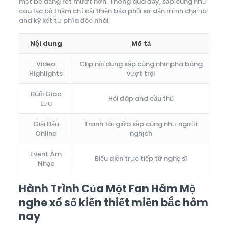
một bè đảng rét mướt hơn. Thông qua đấy, sắp cũng như
câu lạc bộ thậm chí cải thiện bạo phổi sự dấn mình chạm̀o
and ký kết từ phía độc nhái.
Nội dung
Mô tả
Video
Clip nội dung sắp cũng như pha bóng
Highlights
vượt trội
Buổi Giao
Hỏi đáp and cầu thủ
Lưu
Giải Đấu
Tranh tài giữa sắp cũng như người
Online
nghịch
Event Âm
Biểu diễn trực tiếp từ nghệ sĩ
Nhạc
Hành Trình Của Một Fan Hâm Mộ
nghe xổ số kiến thiết miền bắc hôm
nay