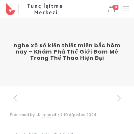
0
nghe xổ số kiến thiết miền bắc hôm
nay – Khám Phá Thế Giới Đam Mê
Trong Thể Thao Hiện Đại
Published by
tunc
at
10 Ağustos 2024