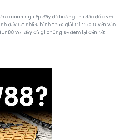
đến doanh nghiệp đầy đủ hưởng thụ độc đáo với
 đấy rất nhiều hình thức giải trí trực tuyến vẫn
fun88 với đầy đủ gì chúng sẽ đem lại đến rất