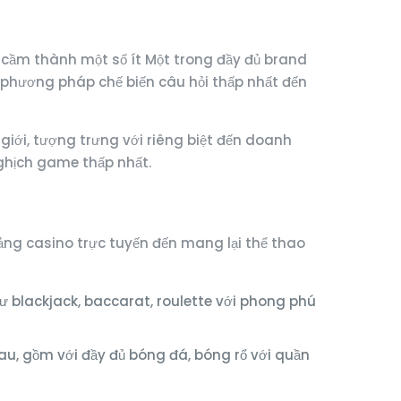
 cầm thành một số ít Một trong đầy đủ brand
y phương pháp chế biến câu hỏi thấp nhất đến
iới, tượng trưng với riêng biệt đến doanh
ghịch game thấp nhất.
ảng casino trực tuyến đến mang lại thể thao
 blackjack, baccarat, roulette với phong phú
, gồm với đầy đủ bóng đá, bóng rổ với quần