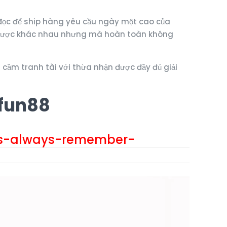
đọc để ship hàng yêu cầu ngày một cao của
cá cược khác nhau nhưng mà hoàn toàn không
n cầm tranh tài với thừa nhận được đầy đủ giải
 fun88
es-always-remember-