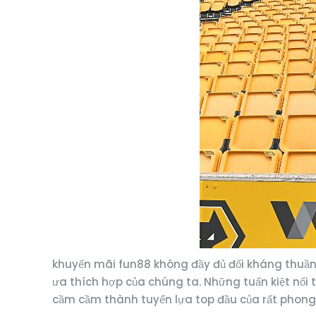
khuyến mãi fun88 không đầy đủ đối kháng thuần
ưa thích hợp của chúng ta. Những tuấn kiệt nổi
cầm cầm thành tuyển lựa top đầu của rất phong