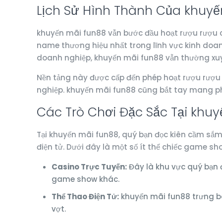
Lịch Sử Hình Thành Của khuyế
khuyến mãi fun88 vẫn bước đầu hoạt rượu rượu c
name thương hiệu nhất trong lĩnh vực kinh doan
doanh nghiệp, khuyến mãi fun88 vẫn thường xuyê
Nền tảng này được cấp đến phép hoạt rượu rượu 
nghiệp. khuyến mãi fun88 cũng bắt tay mang ph
Các Trò Chơi Đặc Sắc Tại khu
Tại khuyến mãi fun88, quý bạn đọc kiên cầm sắm
điện tử. Dưới đây là một số ít thể chiếc game sho
Casino Trực Tuyến:
Đây là khu vực quý bạn 
game show khác.
Thể Thao Điện Tử:
khuyến mãi fun88 trưng bà
vợt.