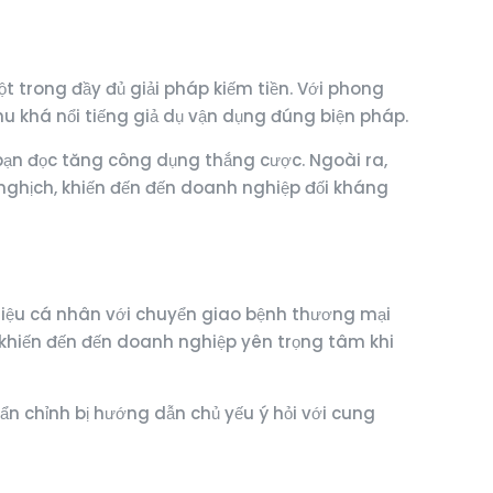
 trong đầy đủ giải pháp kiếm tiền. Với phong
 khá nổi tiếng giả dụ vận dụng đúng biện pháp.
ạn đọc tăng công dụng thắng cược. Ngoài ra,
 nghịch, khiến đến đến doanh nghiệp đối kháng
 liệu cá nhân với chuyển giao bệnh thương mại
 khiến đến đến doanh nghiệp yên trọng tâm khi
n chỉnh bị hướng dẫn chủ yếu ý hỏi với cung