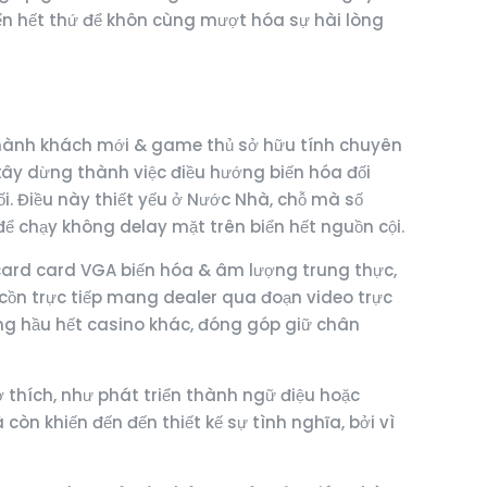
ển hết thứ để khôn cùng mượt hóa sự hài lòng
 hành khách mới & game thủ sở hữu tính chuyên
xây dừng thành việc điều hướng biến hóa đối
. Điều này thiết yếu ở Nước Nhà, chỗ mà số
chạy không delay mặt trên biển hết nguồn cội.
card card VGA biến hóa & âm lượng trung thực,
cồn trực tiếp mang dealer qua đoạn video trực
g hầu hết casino khác, đóng góp giữ chân
thích, như phát triển thành ngữ điệu hoặc
còn khiến đến đến thiết kế sự tình nghĩa, bởi vì