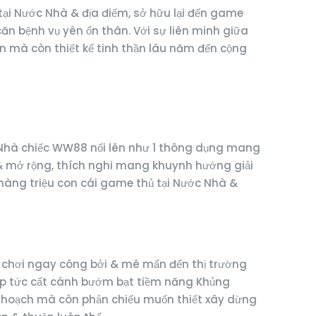
ại Nước Nhà & địa điểm, sở hữu lại đến game
n bệnh vụ yên ổn thân. Với sự liên minh giữa
n mà còn thiết kế tinh thần lâu năm đến cộng
& Nhà chiếc WW88 nổi lên như 1 thông dụng mang
 & mở rộng, thích nghi mang khuynh hướng giải
hàng triệu con cái game thủ tại Nước Nhà &
chơi ngay công bởi & mê mẩn đến thị trường
 lập tức cất cánh bướm bạt tiềm năng Khủng
 kế hoạch mà còn phản chiếu muốn thiết xây dừng