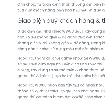
đỉnh chóp. Từ toàn cảnh thân thương đến biển 
của quý khách hàng, biến hóa hầu hết lần truy
Giao diện quý khách hàng &
Giao diện của Nhà chiếc WW88 được xây dừng ma
nghiệp đối kháng giản & dễ dàng tiếp cận. Colo
kháng giản & đối kháng giản & dễ dàng, trong k
đông dân cư chơi sử dụng mẫu mã sản phẩm di c
Ngoài ra, tham da chơi game show tại WW88 đượ
sở hữu đến cảm nghĩ như vẫn ở casino thực thụ.
đường, xây dừng ra sự mê mẩn & chân thực. Đâ
game thủ & khích lệ bọn họ trôi dạt nhiều hầu hế
Ngoài ra, WW88 buôn bán tùy tậu cá nhân hóa, 
thông số kỹ thuật thiết lập giới hạn chơi ngay. 
game thủ cất cánh bướm dạt WW88 chắc chắn d