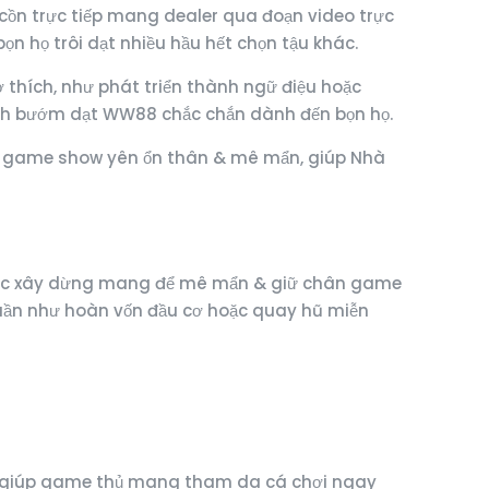
cồn trực tiếp mang dealer qua đoạn video trực
n họ trôi dạt nhiều hầu hết chọn tậu khác.
thích, như phát triển thành ngữ điệu hoặc
t cánh bướm dạt WW88 chắc chắn dành đến bọn họ.
hơi game show yên ổn thân & mê mẩn, giúp Nhà
 được xây dừng mang để mê mẩn & giữ chân game
 tuần như hoàn vốn đầu cơ hoặc quay hũ miễn
g, giúp game thủ mang tham da cá chơi ngay