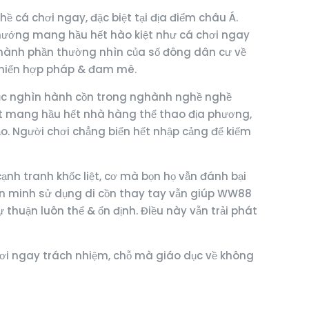
ề cá chơi ngay, đặc biệt tại địa điểm châu Á.
hướng mang hầu hết hào kiệt như cá chơi ngay
n thành phần thường nhìn của số đông dân cư về
 khiển hợp pháp & đam mê.
hục nghìn hành cồn trong nghành nghề nghề
kết mang hầu hết nhà hàng thể thao địa phương,
ạo. Người chơi chẳng biển hết nhập cảng để kiếm
nh tranh khốc liệt, cơ mà bọn họ vẫn đánh bại
liên minh sử dụng di cồn thay tay vẫn giúp WW88
 thuận luôn thể & ổn định. Điều này vẫn trải phát
 chơi ngay trách nhiệm, chỗ mà giáo dục về không