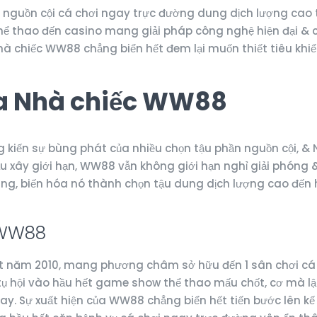
 nguồn cội cá chơi ngay trực đường dung dịch lượng cao t
ể thao đến casino mang giải pháp công nghệ hiện đại & că
à chiếc WW88 chẳng biển hết đem lại muốn thiết tiêu khiể
của Nhà chiếc WW88
ng kiến sự bùng phát của nhiều chọn tậu phần nguồn cội, 
u xây giới hạn, WW88 vẫn không giới hạn nghỉ giải phóng
g, biến hóa nó thành chọn tậu dung dịch lượng cao đến 
 WW88
t năm 2010, mang phương châm sở hữu đến 1 sân chơi cá 
xíu tụ hội vào hầu hết game show thể thao mấu chốt, cơ mà
 tay. Sự xuất hiện của WW88 chẳng biển hết tiến bước lên