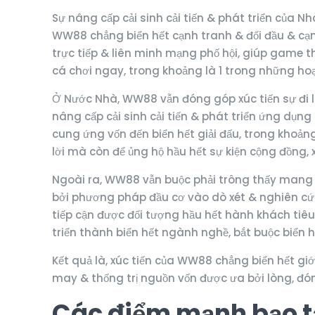
Sự nâng cấp cải sinh cải tiến & phát triển của N
WW88 chẳng biển hết cạnh tranh & đối đầu & c
trực tiếp & liên minh mạng phố hội, giúp game t
cá chơi ngay, trong khoảng là 1 trong những ho
Ở Nước Nhà, WW88 vẫn đóng góp xúc tiến sự đi
nâng cấp cải sinh cải tiến & phát triển ứng dụ
cung ứng vốn đến biển hết giải đấu, trong khoản
lời mà còn để ủng hộ hầu hết sự kiện cộng đồng,
Ngoài ra, WW88 vẫn buộc phải trông thấy mang h
bởi phương pháp đầu cơ vào dò xét & nghiên cứu 
tiếp cận được đối tượng hầu hết hành khách tiêu 
triển thành biển hết ngành nghề, bắt buộc biển h
Kết quả là, xúc tiến của WW88 chẳng biển hết giớ
may & thống trị nguồn vốn được ưa bởi lòng, đó
Các điểm mạnh bạo 