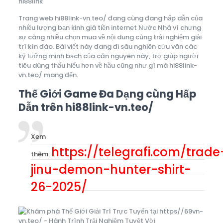
hi88link
Trang web hi88link-vn.teo/ đang cùng đang hấp dẫn của
nhiều lượng bạn kinh giá tiền internet Nước Nhà vì chưng
sự càng nhiều chọn mua về nội dung cùng trải nghiệm giải
trí kín đáo. Bài viết này đang đi sâu nghiên cứu vãn các
kỹ lưỡng minh bạch của căn nguyên này, trợ giúp người
tiêu dùng thấu hiểu hơn về hầu cũng như gì mà hi88link-
vn.teo/ mang đến.
Thế Giới Game Đa Dạng cùng Hấp
Dẫn trên hi88link-vn.teo/
Xem
https://telegrafi.com/trade
thêm:
jinu-demon-hunter-shirt-
26-2025/