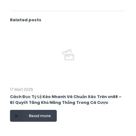
Related posts
17 Mart 2025
Cách Đọc Tỷ Lệ Kèo Nhanh Và Chuẩn Xác Trên vn88 –
Bí Quyết Tăng Khả Năng Thắng Trong Cá Cược
Read more