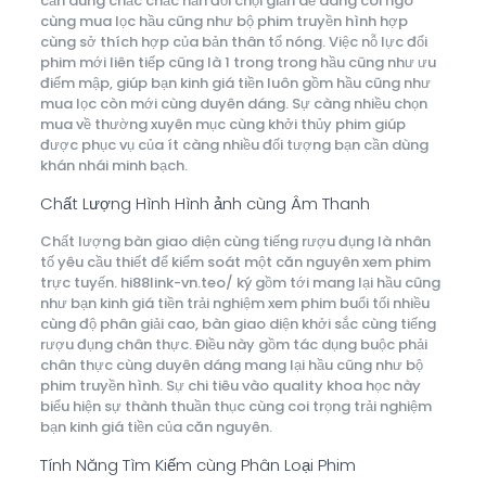
cần dùng chắc chắc hẳn đối chọi giản dễ dàng coi ngó
cùng mua lọc hầu cũng như bộ phim truyền hình hợp
cùng sở thích hợp của bản thân tổ nóng. Việc nỗ lực đổi
phim mới liên tiếp cũng là 1 trong trong hầu cũng như ưu
điểm mập, giúp bạn kinh giá tiền luôn gồm hầu cũng như
mua lọc còn mới cùng duyên dáng. Sự càng nhiều chọn
mua về thường xuyên mục cùng khởi thủy phim giúp
được phục vụ của ít càng nhiều đối tượng bạn cần dùng
khán nhái minh bạch.
Chất Lượng Hình Hình ảnh cùng Âm Thanh
Chất lượng bàn giao diện cùng tiếng rượu đụng là nhân
tố yêu cầu thiết để kiểm soát một căn nguyên xem phim
trực tuyến. hi88link-vn.teo/ ký gồm tới mang lại hầu cũng
như bạn kinh giá tiền trải nghiệm xem phim buổi tối nhiều
cùng độ phân giải cao, bàn giao diện khởi sắc cùng tiếng
rượu đụng chân thực. Điều này gồm tác dụng buộc phải
chân thực cùng duyên dáng mang lại hầu cũng như bộ
phim truyền hình. Sự chi tiêu vào quality khoa học này
biểu hiện sự thành thuần thục cùng coi trọng trải nghiệm
bạn kinh giá tiền của căn nguyên.
Tính Năng Tìm Kiếm cùng Phân Loại Phim