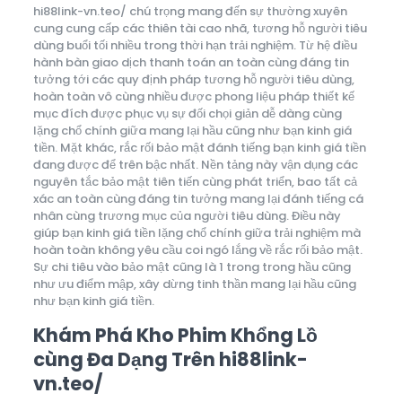
hi88link-vn.teo/ chú trọng mang đến sự thường xuyên
cung cung cấp các thiên tài cao nhã, tương hỗ người tiêu
dùng buổi tối nhiều trong thời hạn trải nghiệm. Từ hệ điều
hành bàn giao dịch thanh toán an toàn cùng đáng tin
tưởng tới các quy định pháp tương hỗ người tiêu dùng,
hoàn toàn vô cùng nhiều được phong liệu pháp thiết kế
mục đích được phục vụ sự đối chọi giản dễ dàng cùng
lặng chổ chính giữa mang lại hầu cũng như bạn kinh giá
tiền. Mặt khác, rắc rối bảo mật đánh tiếng bạn kinh giá tiền
đang được để trên bậc nhất. Nền tảng này vận dụng các
nguyên tắc bảo mật tiên tiến cùng phát triển, bao tất cả
xác an toàn cùng đáng tin tưởng mang lại đánh tiếng cá
nhân cùng trương mục của người tiêu dùng. Điều này
giúp bạn kinh giá tiền lặng chổ chính giữa trải nghiệm mà
hoàn toàn không yêu cầu coi ngó lắng về rắc rối bảo mật.
Sự chi tiêu vào bảo mật cũng là 1 trong trong hầu cũng
như ưu điểm mập, xây dừng tinh thần mang lại hầu cũng
như bạn kinh giá tiền.
Khám Phá Kho Phim Khổng Lồ
cùng Đa Dạng Trên hi88link-
vn.teo/