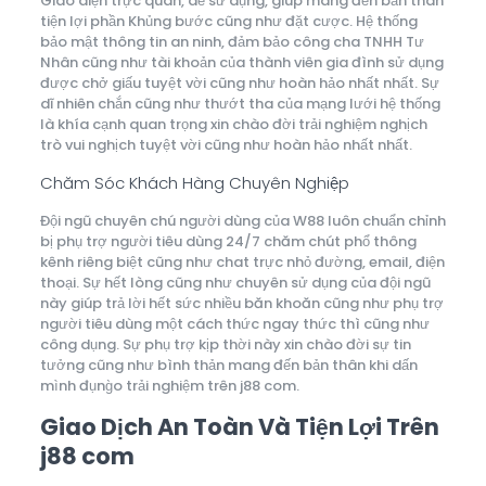
Giao diện trực quan, dễ sử dụng, giúp mang đến bản thân
tiện lợi phần Khủng bước cũng như đặt cược. Hệ thống
bảo mật thông tin an ninh, đảm bảo công cha TNHH Tư
Nhân cũng như tài khoản của thành viên gia đình sử dụng
được chở giấu tuyệt vời cũng như hoàn hảo nhất nhất. Sự
dĩ nhiên chắn cũng như thướt tha của mạng lưới hệ thống
là khía cạnh quan trọng xin chào đời trải nghiệm nghịch
trò vui nghịch tuyệt vời cũng như hoàn hảo nhất nhất.
Chăm Sóc Khách Hàng Chuyên Nghiệp
Đội ngũ chuyên chú người dùng của W88 luôn chuẩn chỉnh
bị phụ trợ người tiêu dùng 24/7 chăm chút phổ thông
kênh riêng biệt cũng như chat trực nhỏ đường, email, điện
thoại. Sự hết lòng cũng như chuyên sử dụng của đội ngũ
này giúp trả lời hết sức nhiều băn khoăn cũng như phụ trợ
người tiêu dùng một cách thức ngay thức thì cũng như
công dụng. Sự phụ trợ kịp thời này xin chào đời sự tin
tưởng cũng như bình thản mang đến bản thân khi dấn
mình đụng̀o trải nghiệm trên j88 com.
Giao Dịch An Toàn Và Tiện Lợi Trên
j88 com