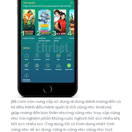
j88 com còn cung cấp sử dụng di đụng dành mang đến cả
hệ điều hành điều hành quản lý iOS cũng như Android,
giúp mang đến bản thân nhường cũng như truy cập cũng
như trải nghiệm phần Khủng cuộc nghịch hết sức nhiều khi,
hết sức nhiều nơi. Ứng dụng tất cả hình dạng nhiệt tình
cũng như dễ sử dụng, cũng in cũng như cũng như loạt