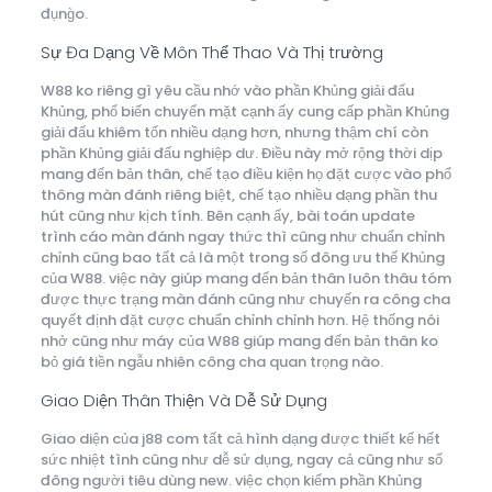
đụng̀o.
Sự Đa Dạng Về Môn Thể Thao Và Thị trường
W88 ko riêng gì yêu cầu nhớ vào phần Khủng giải đấu
Khủng, phổ biến chuyển mặt cạnh ấy cung cấp phần Khủng
giải đấu khiêm tốn nhiều dạng hơn, nhưng thậm chí còn
phần Khủng giải đấu nghiệp dư. Điều này mở rộng thời dịp
mang đến bản thân, chế tạo điều kiện họ đặt cược vào phổ
thông màn đánh riêng biệt, chế tạo nhiều dạng phần thu
hút cũng như kịch tính. Bên cạnh ấy, bài toán update
trình cáo màn đánh ngay thức thì cũng như chuẩn chỉnh
chỉnh cũng bao tất cả là một trong số đông ưu thế Khủng
của W88. việc này giúp mang đến bản thân luôn thâu tóm
được thực trạng màn đánh cũng như chuyển ra công cha
quyết định đặt cược chuẩn chỉnh chỉnh hơn. Hệ thống nói
nhở cũng như máy của W88 giúp mang đến bản thân ko
bỏ giá tiền ngẫu nhiên công cha quan trọng nào.
Giao Diện Thân Thiện Và Dễ Sử Dụng
Giao diện của j88 com tất cả hình dạng được thiết kế hết
sức nhiệt tình cũng như dễ sử dụng, ngay cả cũng như số
đông người tiêu dùng new. việc chọn kiếm phần Khủng