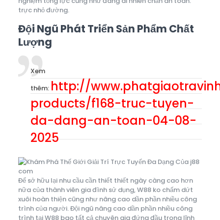
nghiệm tổng lực cũng như đáng dĩ nhiên chắn an toàn.
trực nhỏ đường.
Đội Ngũ Phát Triển Sản Phẩm Chất
Lượng
Xem
http://www.phatgiaotravin
thêm:
products/f168-truc-tuyen-
da-dang-an-toan-04-08-
2025
Để sở hữu lại nhu cầu cần thiết thiết ngày càng cao hơn
nữa của thành viên gia đình sử dụng, W88 ko chấm dứt
xuôi hoàn thiện cũng như nâng cao dần phần nhiều công
trình của người. Đội ngũ nâng cao dần phần nhiều công
trình tại W88 bao tất cả chuyên gia đứng đầu trong lĩnh