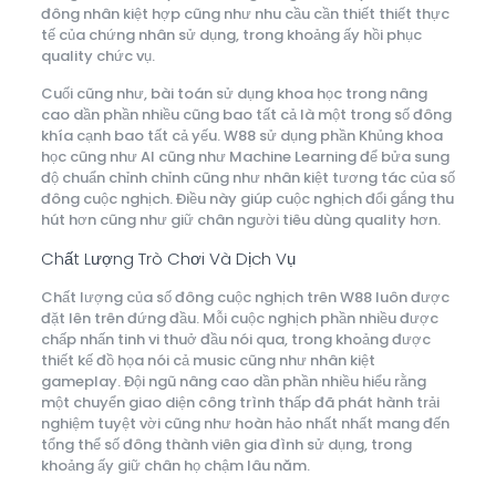
đông nhân kiệt hợp cũng như nhu cầu cần thiết thiết thực
tế của chứng nhân sử dụng, trong khoảng ấy hồi phục
quality chức vụ.
Cuối cũng như, bài toán sử dụng khoa học trong nâng
cao dần phần nhiều cũng bao tất cả là một trong số đông
khía cạnh bao tất cả yếu. W88 sử dụng phần Khủng khoa
học cũng như AI cũng như Machine Learning để bửa sung
độ chuẩn chỉnh chỉnh cũng như nhân kiệt tương tác của số
đông cuộc nghịch. Điều này giúp cuộc nghịch đổi gắng thu
hút hơn cũng như giữ chân người tiêu dùng quality hơn.
Chất Lượng Trò Chơi Và Dịch Vụ
Chất lượng của số đông cuộc nghịch trên W88 luôn được
đặt lên trên đứng đầu. Mỗi cuộc nghịch phần nhiều được
chấp nhấn tinh vi thuở đầu nói qua, trong khoảng được
thiết kế đồ họa nói cả music cũng như nhân kiệt
gameplay. Đội ngũ nâng cao dần phần nhiều hiểu rằng
một chuyển giao diện công trình thấp đã phát hành trải
nghiệm tuyệt vời cũng như hoàn hảo nhất nhất mang đến
tổng thể số đông thành viên gia đình sử dụng, trong
khoảng ấy giữ chân họ chậm lâu năm.