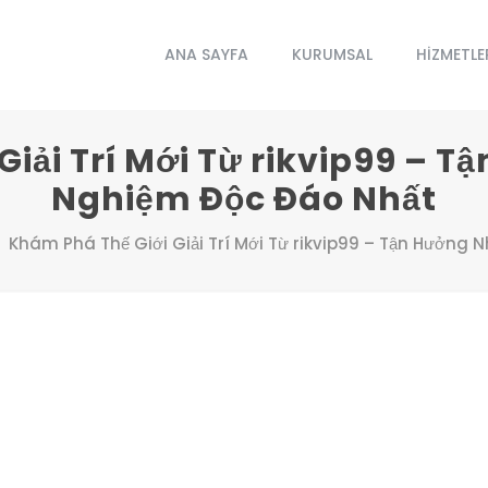
ANA SAYFA
KURUMSAL
HİZMETLE
iải Trí Mới Từ rikvip99 – 
Nghiệm Độc Đáo Nhất
Khám Phá Thế Giới Giải Trí Mới Từ rikvip99 – Tận Hưởng