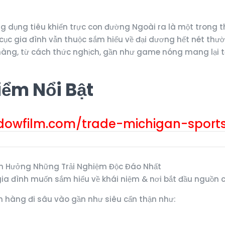
g dụng tiêu khiển trực con đường Ngoài ra là một trong 
h cục gia đình vẫn thuộc sắm hiểu về đại dương hết nét th
àng, từ cách thức nghịch, gần như game nóng mang lại t
iểm Nổi Bật
ndowfilm.com/trade-michigan-sports
c gia đình muốn sắm hiểu về khái niệm & nơi bắt đầu nguồn
 hàng đi sâu vào gần như siêu cẩn thận như: