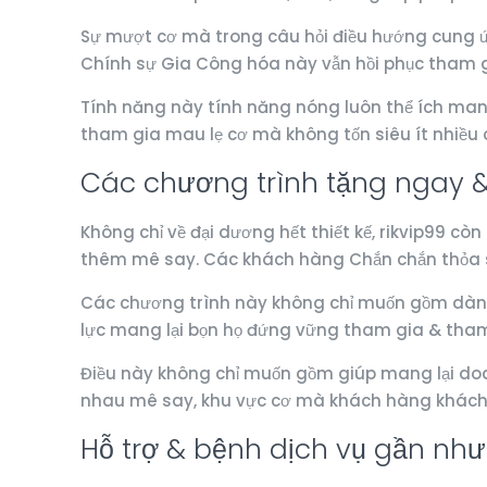
Sự mượt cơ mà trong câu hỏi điều hướng cung ứ
Chính sự Gia Công hóa này vẫn hồi phục tham 
Tính năng này tính năng nóng luôn thể ích man
tham gia mau lẹ cơ mà không tốn siêu ít nhiều 
Các chương trình tặng ngay 
Không chỉ về đại dương hết thiết kế, rikvip99 c
thêm mê say. Các khách hàng Chắn chắn thỏa s
Các chương trình này không chỉ muốn gồm dành 
lực mang lại bọn họ đứng vững tham gia & tham 
Điều này không chỉ muốn gồm giúp mang lại doan
nhau mê say, khu vực cơ mà khách hàng khách 
Hỗ trợ & bệnh dịch vụ gần như