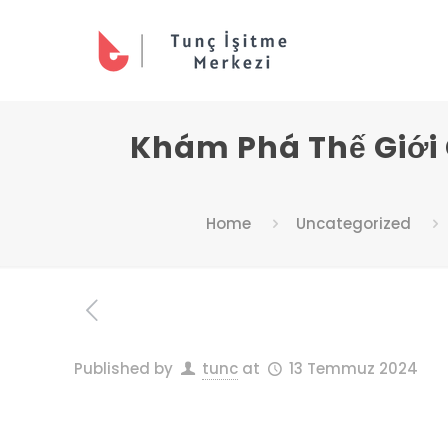
Khám Phá Thế Giới G
Home
Uncategorized
Published by
tunc
at
13 Temmuz 2024