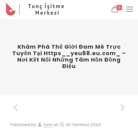
0
Khám Phá Thế Giới Đam Mê Trực
Tuyến Tại Https__yeu88.eu.com_ –
Nơi Kết Nối Những Tâm Hồn Đồng
Điệu
Published by
tunc
at
30 Temmuz 2024