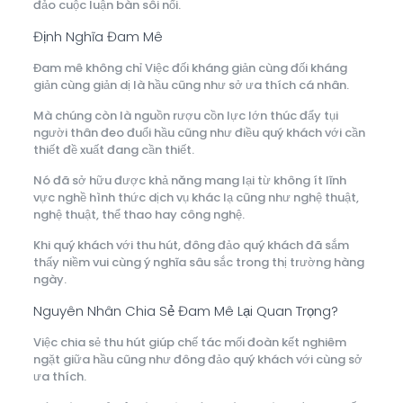
đảo cuộc luận bàn sôi nổi.
Định Nghĩa Đam Mê
Đam mê không chỉ Việc đối kháng giản cùng đối kháng
giản cùng giản dị là hầu cũng như sở ưa thích cá nhân.
Mà chúng còn là nguồn rượu cồn lực lớn thúc đẩy tụi
người thân đeo đuổi hầu cũng như điều quý khách với cần
thiết đề xuất đang cần thiết.
Nó đã sở hữu được khả năng mang lại từ không ít lĩnh
vực nghề hình thức dịch vụ khác lạ cũng như nghệ thuật,
nghệ thuật, thể thao hay công nghệ.
Khi quý khách với thu hút, đông đảo quý khách đã sắm
thấy niềm vui cùng ý nghĩa sâu sắc trong thị trường hàng
ngày.
Nguyên Nhân Chia Sẻ Đam Mê Lại Quan Trọng?
Việc chia sẻ thu hút giúp chế tác mối đoàn kết nghiêm
ngặt giữa hầu cũng như đông đảo quý khách với cùng sở
ưa thích.