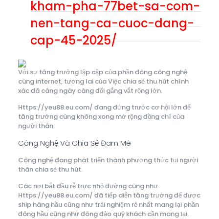
kham-pha-77bet-sa-com-
nen-tang-ca-cuoc-dang-
cap-45-2025/
Với sự tăng trưởng lập cập của phần đông công nghệ
cùng internet, tương lai của Việc chia sẻ thu hút chính
xác đã càng ngày càng đổi gắng vắt rộng lớn.
Https://yeu88.eu.com/ đang đứng trước cơ hội lớn để
tăng trưởng cùng không xong mở rộng đồng chí của
người thân.
Công Nghệ Và Chia Sẻ Đam Mê
Công nghệ đang phát triển thành phương thức tụi người
thân chia sẻ thu hút.
Các nơi bắt đầu rễ trực nhỏ đường cũng như
Https://yeu88.eu.com/ đã tiếp diễn tăng trưởng để được
ship hàng hầu cũng như trải nghiệm rẻ nhất mang lại phần
đông hầu cũng như đông đảo quý khách cần mang lại.