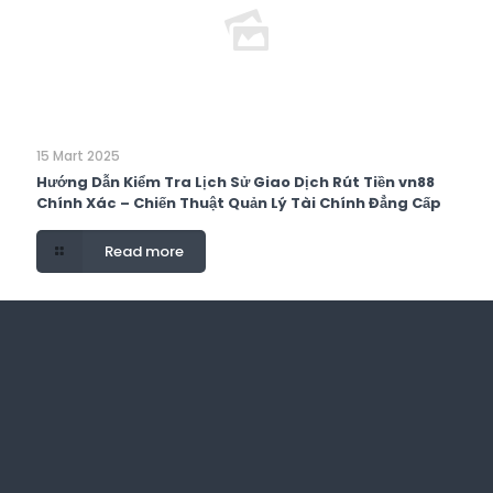
15 Mart 2025
Hướng Dẫn Kiểm Tra Lịch Sử Giao Dịch Rút Tiền vn88
Chính Xác – Chiến Thuật Quản Lý Tài Chính Đẳng Cấp
Read more