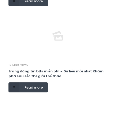
Read more
17 Mart 2025
trang đăng tin bđs miễn phí – Dữ liệu mới nhất Khám
phá sâu sắc thế giới thể thao
Read more