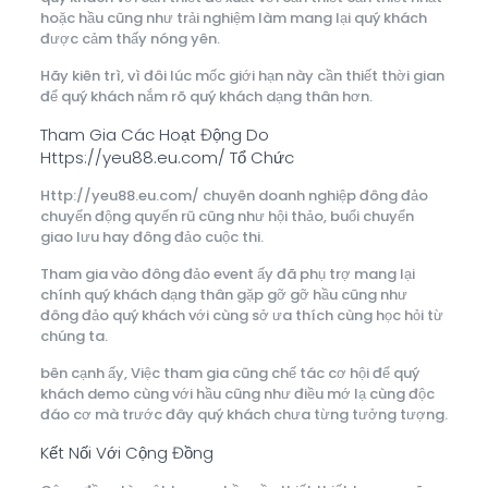
hoặc hầu cũng như trải nghiệm làm mang lại quý khách
được cảm thấy nóng yên.
Hãy kiên trì, vì đôi lúc mốc giới hạn này cần thiết thời gian
để quý khách nắm rõ quý khách dạng thân hơn.
Tham Gia Các Hoạt Động Do
Https://yeu88.eu.com/ Tổ Chức
Http://yeu88.eu.com/ chuyên doanh nghiệp đông đảo
chuyển động quyến rũ cũng như hội thảo, buổi chuyển
giao lưu hay đông đảo cuộc thi.
Tham gia vào đông đảo event ấy đã phụ trợ mang lại
chính quý khách dạng thân gặp gỡ gỡ hầu cũng như
đông đảo quý khách với cùng sở ưa thích cùng học hỏi từ
chúng ta.
bên cạnh ấy, Việc tham gia cũng chế tác cơ hội để quý
khách demo cùng với hầu cũng như điều mớ lạ cùng độc
đáo cơ mà trước đây quý khách chưa từng tưởng tượng.
Kết Nối Với Cộng Đồng