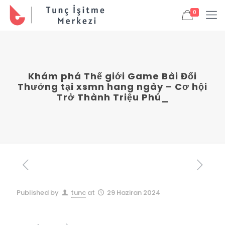
0
Khám phá Thế giới Game Bài Đổi
Thưởng tại xsmn hang ngày – Cơ hội
Trở Thành Triệu Phú_
Published by
tunc
at
29 Haziran 2024