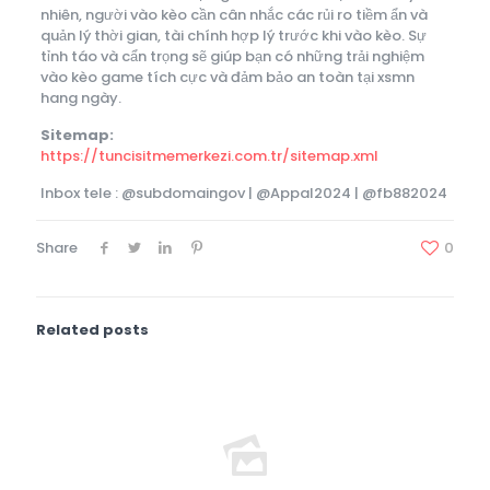
nhiên, người vào kèo cần cân nhắc các rủi ro tiềm ẩn và
quản lý thời gian, tài chính hợp lý trước khi vào kèo. Sự
tỉnh táo và cẩn trọng sẽ giúp bạn có những trải nghiệm
vào kèo game tích cực và đảm bảo an toàn tại xsmn
hang ngày.
Sitemap:
https://tuncisitmemerkezi.com.tr/sitemap.xml
Inbox tele : @subdomaingov | @Appal2024 | @fb882024
Share
0
Related posts