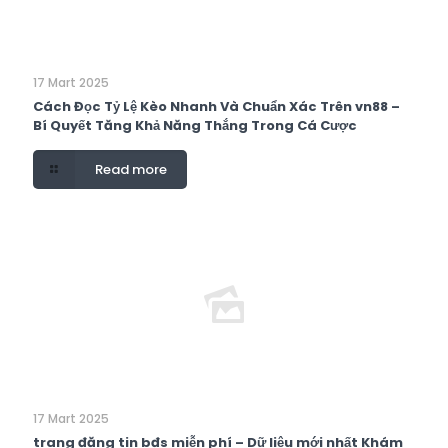
17 Mart 2025
Cách Đọc Tỷ Lệ Kèo Nhanh Và Chuẩn Xác Trên vn88 –
Bí Quyết Tăng Khả Năng Thắng Trong Cá Cược
Read more
17 Mart 2025
trang đăng tin bđs miễn phí – Dữ liệu mới nhất Khám