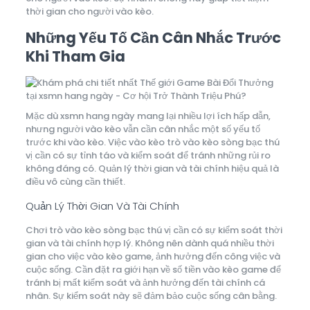
thời gian cho người vào kèo.
Những Yếu Tố Cần Cân Nhắc Trước
Khi Tham Gia
Mặc dù xsmn hang ngày mang lại nhiều lợi ích hấp dẫn,
nhưng người vào kèo vẫn cần cân nhắc một số yếu tố
trước khi vào kèo. Việc vào kèo trò vào kèo sòng bạc thú
vị cần có sự tỉnh táo và kiểm soát để tránh những rủi ro
không đáng có. Quản lý thời gian và tài chính hiệu quả là
điều vô cùng cần thiết.
Quản Lý Thời Gian Và Tài Chính
Chơi trò vào kèo sòng bạc thú vị cần có sự kiểm soát thời
gian và tài chính hợp lý. Không nên dành quá nhiều thời
gian cho việc vào kèo game, ảnh hưởng đến công việc và
cuộc sống. Cần đặt ra giới hạn về số tiền vào kèo game để
tránh bị mất kiểm soát và ảnh hưởng đến tài chính cá
nhân. Sự kiểm soát này sẽ đảm bảo cuộc sống cân bằng.