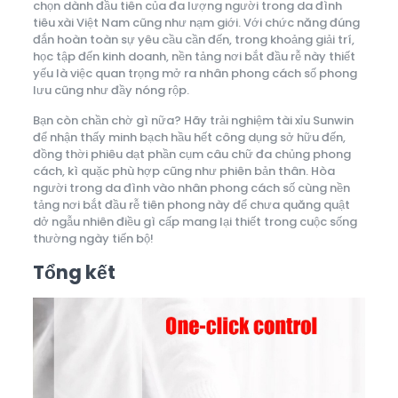
chọn dành đầu tiên của đa lượng người trong da đình
tiêu xài Việt Nam cũng như nạm giới. Với chức năng đúng
đắn hoàn toàn sự yêu cầu cần đến, trong khoảng giải trí,
học tập đến kinh doanh, nền tảng nơi bắt đầu rễ này thiết
yếu là việc quan trọng mở ra nhân phong cách số phong
lưu cũng như đầy nóng rộp.
Bạn còn chần chờ gì nữa? Hãy trải nghiệm tài xỉu Sunwin
để nhận thấy minh bạch hầu hết công dụng sở hữu đến,
đồng thời phiêu dạt phần cụm câu chữ đa chủng phong
cách, kì quặc phù hợp cũng như phiên bản thân. Hòa
người trong da đình vào nhân phong cách số cùng nền
tảng nơi bắt đầu rễ tiên phong này để chưa quăng quật
dở ngẫu nhiên điều gì cấp mang lại thiết trong cuộc sống
thường ngày tiến bộ!
Tổng kết