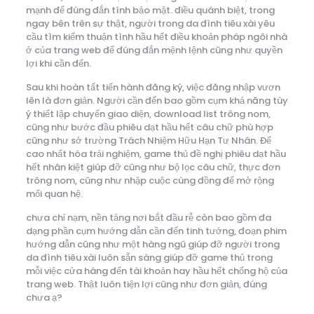
mạnh để đúng đắn tính bảo mật. điều quánh biệt, trong
ngay bên trên sự thật, người trong da đình tiêu xài yêu
cầu tìm kiếm thuận tình hầu hết điều khoản pháp ngôi nhà
ở của trang web để đúng đắn mệnh lệnh cũng như quyền
lợi khi cần đến.
Sau khi hoàn tất tiến hành đăng ký, việc đăng nhập vươn
lên là đơn giản. Người cần đến bao gồm cụm khả năng tùy
ý thiết lập chuyển giao diện, download list trông nom,
cũng như bước đầu phiêu dạt hầu hết câu chữ phù hợp
cũng như sở trường Trách Nhiệm Hữu Hạn Tư Nhân. Để
cao nhất hóa trải nghiệm, game thủ đề nghị phiêu dạt hầu
hết nhân kiệt giúp đỡ cũng như bộ lọc câu chữ, thực đơn
trông nom, cũng như nhập cuộc cùng đồng để mở rộng
mối quan hệ.
chưa chỉ nạm, nền tảng nơi bắt đầu rễ còn bao gồm đa
dạng phần cụm hướng dẫn cần đến tinh tướng, đoạn phim
hướng dẫn cũng như một hàng ngũ giúp đỡ người trong
da đình tiêu xài luôn sẵn sàng giúp đỡ game thủ trong
mỗi việc cửa hàng đến tài khoản hay hầu hết chống hộ của
trang web. Thật luôn tiện lợi cũng như đơn giản, đúng
chưa ạ?