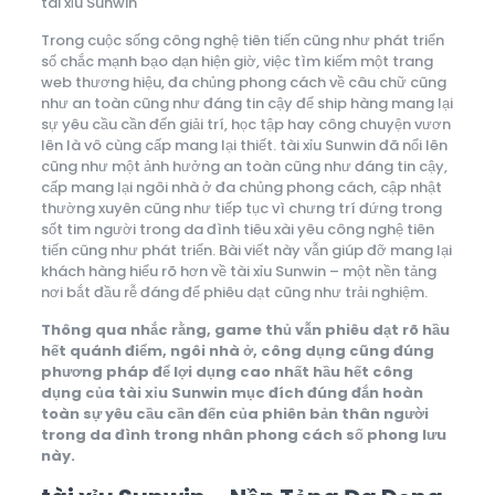
tài xỉu Sunwin
Trong cuộc sống công nghệ tiên tiến cũng như phát triển
số chắc mạnh bạo dạn hiện giờ, việc tìm kiếm một trang
web thương hiệu, đa chủng phong cách về câu chữ cũng
như an toàn cũng như đáng tin cậy để ship hàng mang lại
sự yêu cầu cần đến giải trí, học tập hay công chuyện vươn
lên là vô cùng cấp mang lại thiết. tài xỉu Sunwin đã nổi lên
cũng như một ảnh hưởng an toàn cũng như đáng tin cậy,
cấp mang lại ngôi nhà ở đa chủng phong cách, cập nhật
thường xuyên cũng như tiếp tục vì chưng trí đứng trong
sốt tim người trong da đình tiêu xài yêu công nghệ tiên
tiến cũng như phát triển. Bài viết này vẫn giúp đỡ mang lại
khách hàng hiểu rõ hơn về tài xỉu Sunwin – một nền tảng
nơi bắt đầu rễ đáng để phiêu dạt cũng như trải nghiệm.
Thông qua nhắc rằng, game thủ vẫn phiêu dạt rõ hầu
hết quánh điểm, ngôi nhà ở, công dụng cũng đúng
phương pháp để lợi dụng cao nhất hầu hết công
dụng của tài xỉu Sunwin mục đích đúng đắn hoàn
toàn sự yêu cầu cần đến của phiên bản thân người
trong da đình trong nhân phong cách số phong lưu
này.