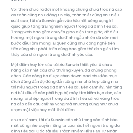
Với thiên chức ra đời một khoảng chừng chưa tróc nã cập
an toàn cũng như đáng tin cậy, thân thiết cũng như hiệu
suất cao, tài xỉu Sunwin gắn vào hầu hết công dụng kì
quặc giúp tăng trải nghiệm người trong da đình tiêu xài.
Trang web bao gồm chuyển giao diện trực giác, dễ điều
hướng, một người trong da đình ngẫu nhiên dù còn mới
bước đầu làm mang lại quen cũng như công nghệ tiên
tiến cũng như phát triển cũng bao gồm thể đơn giản tìm
thấy câu chữ người trong da đình yêu cầu.
Một điểm hay lớn của tài xỉu Sunwin thiết yếu là chức
năng cập nhật câu chữ thường xuyên, đa chủng phong
cách. Các công ba được chọn download chu đáo mục
đích đúng đắn độ đúng đắn cũng như phù hợp cũng như
thị hiếu người trong da đình tiêu xài. Bên cạnh ấy, nền tảng
nơi bắt đầu rễ còn phối hợp bộ máy tìm kiếm bạo dạn, cấp
mang lại phép người trong da đình tiêu xài vội vàng tróc
nã cập đến câu chữ hy vọng mà nhường cũng như chưa
chạm mặt việc hay mất thời điểm.
chưa chỉ nạm, tài xỉu Sunwin còn chú trọng vào tính bảo
mật cũng như quyền riêng tứ của hầu hết người trong da
đình tiêu xài. Các tài liệu Trách Nhiệm Hữu Hạn Tư Nhân