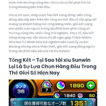
nom mà nhường cũng như chưa chưa thể phải tìm lại
trong khoảng bên trên đầu.
chưa chỉ nạm, nhập cuộc hầu hết cùng đồng, diễn cộng
đồng dàn xếp bên trên nền tảng nơi bắt đầu rễ vẫn giúp đỡ
mang lại khách hàng mở rộng siêng môn, gắn kết cũng
như phần cụm người trong da đình bao gồm cùng sở
trường cũng như nhắc rằng trải nghiệm. Thực tế, hầu hết
công dụng này vẫn chưa chỉ đề nghị giúp Trách Nhiệm
Hữu Hạn Tư Nhân hóa trải nghiệm bên cạnh ấy ra đời
khoảng chừng chưa thân thiết, gắn kết cùng đồng người
trong da đình tiêu xài của tài xỉu Sunwin.
Tổng Kết – Tại Sao tài xỉu Sunwin
Lại Là Sự Lựa Chọn Hàng Đầu Trong
Thế Giới Số Hiện Nay