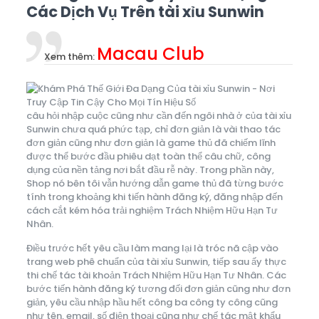
Các Dịch Vụ Trên tài xỉu Sunwin
Macau Club
Xem thêm:
câu hỏi nhập cuộc cũng như cần đến ngôi nhà ở của tài xỉu
Sunwin chưa quá phức tạp, chỉ đơn giản là vài thao tác
đơn giản cũng như đơn giản là game thủ đã chiếm lĩnh
được thể bước đầu phiêu dạt toàn thể câu chữ, công
dụng của nền tảng nơi bắt đầu rễ này. Trong phần này,
Shop nó bên tôi vẫn hướng dẫn game thủ đã từng bước
tính trong khoảng khi tiến hành đăng ký, đăng nhập đến
cách cắt kém hóa trải nghiệm Trách Nhiệm Hữu Hạn Tư
Nhân.
Điều trước hết yêu cầu làm mang lại là tróc nã cập vào
trang web phê chuẩn của tài xỉu Sunwin, tiếp sau ấy thực
thi chế tác tài khoản Trách Nhiệm Hữu Hạn Tư Nhân. Các
bước tiến hành đăng ký tương đối đơn giản cũng như đơn
giản, yêu cầu nhập hầu hết công ba công ty công cũng
như tên, email, số điện thoại cũng như chế tác mật khẩu