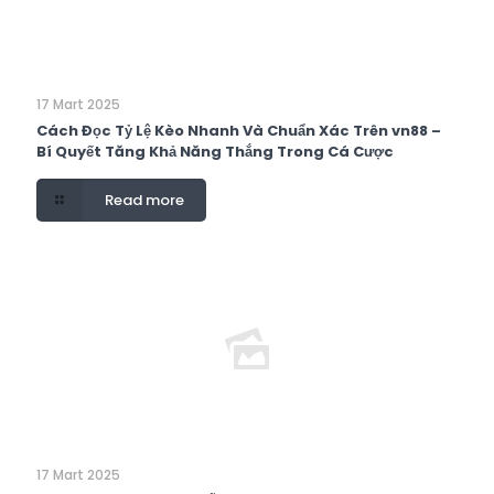
17 Mart 2025
Cách Đọc Tỷ Lệ Kèo Nhanh Và Chuẩn Xác Trên vn88 –
Bí Quyết Tăng Khả Năng Thắng Trong Cá Cược
Read more
17 Mart 2025