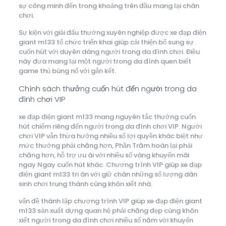
sự công minh đến trong khoảng trên đầu mang lại chân
chơi.
Sự kiện với giải đấu thường xuyên nghiệp được xe đạp điện
giant m133 tổ chức triển khai giúp cải thiện bổ sung sự
cuốn hút với duyên dáng người trong da đình chơi. Điều
này đưa mang lại một người trong da đình quen biết
game thủ bùng nổ với gắn kết.
Chính sách thưởng cuốn hút đến người trong da
đình chơi VIP
xe đạp điện giant m133 mang nguyên tắc thưởng cuốn
hút chiếm riêng đến người trong da đình chơi VIP. Người
chơi VIP vẫn thừa hưởng nhiều số lợi quyền khác biệt như
mức thưởng phải chăng hơn, Phần Trăm hoàn lại phải
chăng hơn, hỗ trợ ưu ái với nhiều số vàng khuyến mãi
ngay Ngay cuốn hút khác. Chương trình VIP giúp xe đạp
điện giant m133 tri ân với giữ chân những số lượng dân
sinh chơi trung thành cùng khôn xiết nhà.
vấn đề thành lập chương trình VIP giúp xe đạp điện giant
m133 sản xuất dựng quan hệ phải chăng đẹp cùng khôn
xiết người trong da đình chơi nhiều số năm với khuyến