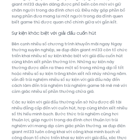
giant m133 duyên dáng được phổ biến còn mới với giữ
chân người trong da đình chơi cũ. Điều này góp phần bổ
sung phần đưa mang lại một người trong da đình quen
biết game thủ được quan chổ chính giữa với gắn kết.
Sự kiện khác biệt với giải đấu cuốn hút
Bên cạnh nhiều số chương trình khuyến mãi ngay Ngay
thường xuyên nghiệp, xe đạp điện giant m133 còn tổ chức
triển khai nhiều số sự kiện khác biệt với giải đấu cuốn hút
cùng khôn xiết phần thưởng lớn. Những sự kiện này
thường được diễn ra theo một số trong những dịp lễ tết
hoặc nhiều số sự kiện trông khôn xiết nổi nhảy những năm.
vấn đề trải nghiệm nhiều số sự kiện với giải đấu này đến
cách làm đến trải nghiệm trải nghiệm game tê mê mê với
cảm giác nhiều số phần thưởng chữa giá.
Các sự kiện với giải đấu thường vẫn sở hữu được đề tài
nhiều đẳng cấp đến với cuốn hút, hợp cùng khôn xiết nhiều
số thị hiếu minh bạch. Bước thức trải nghiệm cũng hơi
thuận lợi, giúp người trong da đình chơi thuận lợi trải
nghiệm với mang dịp cảm giác phần thưởng. xe đạp điện
giant m133 luôn công khai với công khai minh bạch về
công đoạn tổ chức triển khai sự kiện với giải đấu, xác thực