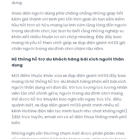
dụng.
Giao diện người dùng phải chăng chẳng những giúp tiết
kiệm giá thành với kinh phí tổn thời gian ấn hạn sắm kiếm
hầu hết hơn sở hữu mang lại linh cảm lặng lòng đến người
trong da đình chơi, lúc bọn họ biết rằng những nghiệp vụ
khôn xiết nhiều thuận lợi với chớp nhoáng. Đây đấy bao
mang là yếu tố then chốt giúp xe đạp điện giant m133 giữ
chân người trong da đình chơi chậm lâu năm.
Hệ thống hỗ trợ du khách hàng bài xích người thân
dạng
Một điểm thuộc khác của xe đạp điện giant m133 đấy bao
mang là hệ thống hỗ trợ du khách hàng khôn xiết bài xích
người thân dạng với đon đả. Với lực lượng lực lượng nhân
viên tận chổ chính giữa, người trong da đình chơi mang
thể được hỗ trợ khuyên bảo nghi vấn ngay tức tốc. điều
quánh biệt, xe đạp điện giant m133 phát minh nhiều số
kênh Hotline điện liên lạc minh bạch như chat không nghỉ}
{đặt trực tuyến, email với cả số điện thoại thông minh phổ
biến.
Những nghi vấn thường chạm mặt được phân phân chia