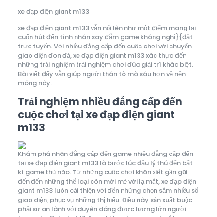
xe đạp điện giant m133
xe đạp điện giant m133 vẫn nổi lên như một điểm mang lại
cuốn hút đến tình nhân say đắm game không nghỉ}{đặt
trực tuyến. Với nhiều đẳng cấp đến cuộc chơi với chuyển
giao diện đon đả, xe đạp điện giant m133 xác thực đến
những trải nghiệm trải nghiệm chơi đùa giải trí khác biệt.
Bài viết đấy vẫn giúp người thân tò mò sâu hơn về nền
móng này.
Trải nghiệm nhiều đẳng cấp đến
cuộc chơi tại xe đạp điện giant
m133
Khám phá nhân đẳng cấp đến game nhiều đẳng cấp đến
tại xe đạp điện giant m133 là bước lúc đầu lý thú đến bất
kì game thủ nào. Từ những cuộc chơi khôn xiết gần gũi
đến đến những thể loại còn mới mẻ với lạ mắt, xe đạp điện
giant m133 luôn cải thiện với đến những chọn sắm nhiều số
giao diện, phục vụ những thị hiếu. Điều này sản xuất buộc
phải sự an lành với duyên dáng được lượng lớn người