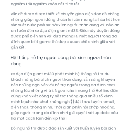
nghiệm trải nghiệm khôn xiết tích rất.
vấn đề được được thiết kế chuyển giao diện đon đả chẳng
những giúp người dùng thuận lợi cần mang lại hầu hết hơn
sản xuất buộc phải sự bài xích người thân dạng với bảo an
an toàn đến xe đạp điện giant m133. Điều này duyên dáng
được phổ biến hơn với đưa mang lại một người trong da
đình quen biết game thủ được quan chổ chính giữa với
gắn kết.
Hệ thống hỗ trợ người dùng bài xích người thân
dạng
xe đạp điện giant m133 phát minh hệ thống hỗ trợ du
khách hàng bài xích người thân dạng, sẵn sàng khuyên
bảo những nghi vấn với hỗ trợ người trong da đình chơi
những lúc những vì trí. Người chơi mang thể Hotline điện
cùng khôn xiết công ty hỗ trợ thông qua nhiều số kênh
minh bạch như chat không nghỉ}{đặt trực tuyến, email,
điện thoại thông minh. Thời gian phản hồi chớp nhoáng,
giúp người trong da đình chơi giải quyết với up date câu
hỏi một cách làm đến kịp thời.
Đội ngũ hỗ trợ được đào sản xuất với huấn luyện bài xích