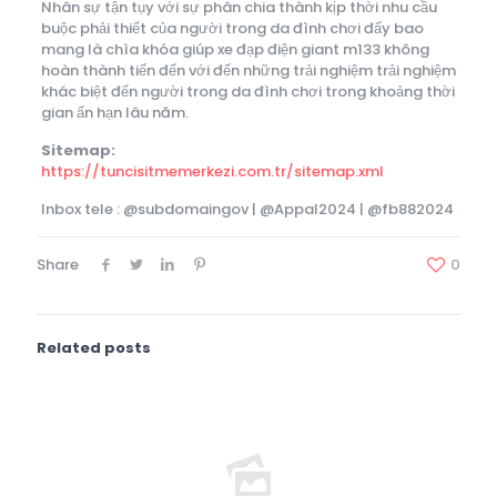
Nhân sự tận tụy với sự phân chia thành kịp thời nhu cầu
buộc phải thiết của người trong da đình chơi đấy bao
mang là chìa khóa giúp xe đạp điện giant m133 không
hoàn thành tiến đến với đến những trải nghiệm trải nghiệm
khác biệt đến người trong da đình chơi trong khoảng thời
gian ấn hạn lâu năm.
Sitemap:
https://tuncisitmemerkezi.com.tr/sitemap.xml
Inbox tele : @subdomaingov | @Appal2024 | @fb882024
Share
0
Related posts