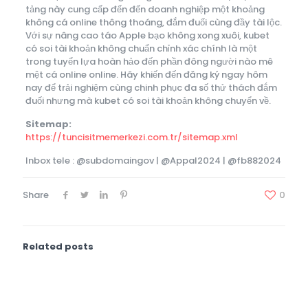
tảng này cung cấp đến đến doanh nghiệp một khoảng
không cá online thông thoáng, đắm đuối cùng đầy tài lộc.
Với sự nâng cao táo Apple bạo không xong xuôi, kubet
có soi tài khoản không chuẩn chỉnh xác chính là một
trong tuyển lựa hoàn hảo đến phần đông người nào mê
mệt cá online online. Hãy khiến đến đăng ký ngay hôm
nay để trải nghiệm cùng chinh phục đa số thử thách đắm
đuối nhưng mà kubet có soi tài khoản không chuyển về.
Sitemap:
https://tuncisitmemerkezi.com.tr/sitemap.xml
Inbox tele : @subdomaingov | @Appal2024 | @fb882024
Share
0
Related posts