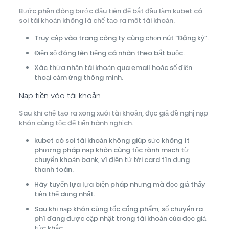
Bước phần đông bước đầu tiên để bắt đầu làm kubet có
soi tài khoản không là chế tạo ra một tài khoản.
Truy cập vào trang công ty cùng chọn nút “Đăng ký”.
Điền số đông lên tiếng cá nhân theo bắt buộc.
Xác thừa nhận tài khoản qua email hoặc số điện
thoại cảm ứng thông minh.
Nạp tiền vào tài khoản
Sau khi chế tạo ra xong xuôi tài khoản, đọc giả đề nghị nạp
khôn cùng tốc để tiến hành nghịch.
kubet có soi tài khoản không giúp sức không ít
phương pháp nạp khôn cùng tốc rành mạch từ
chuyển khoản bank, ví điện tử tới card tín dụng
thanh toán.
Hãy tuyển lựa lựa biện pháp nhưng mà đọc giả thấy
tiện thể dụng nhất.
Sau khi nạp khôn cùng tốc cống phẩm, số chuyển ra
phí đang được cập nhật trong tài khoản của đọc giả
tức khắc.