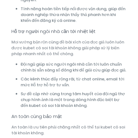
Tính năng hoàn tiền tiếp nối được vận dụng, giúp đến
doanh nghiệp thừa nhận thấy thả phanh hơn khi
khiến đến đăng ký cá online.
Hỗ trợ người ngôi nhà cần tới nhiệt liệt
Mọi vướng bận rộn cùng đề bài xích của đọc giả luôn luôn
được kubet có soi tài khoản không giải pháp xử lý biện
pháp nhanh nhất có thể chóng.
Đội ngũ giúp sức người ngôi nhà cần tới luôn chuẩn
chỉnh bị sẵn sàng số đông khi để giải cứu giúp đọc giả.
Các kênh thúc đẩy rộng rãi, từ chat online, email tới
mức Hỗ trợ hỗ trợ tư vấn.
Sự đề cập nhở cùng trọng tâm huyết của đội ngũ thợ
chụp hình ảnh là một trong dòng hình đặc biệt bự
đến kubet có soi tài khoản không.
An toàn cùng bảo mật
An toàn là ưu tiên phải chăng nhất có thể tại kubet có soi
tài khoản không.