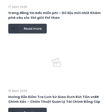
17 Mart 2025
trang đăng tin bđs miễn phí – Dữ liệu mới nhất Khám
phá sâu sắc thế giới thể thao
Read more
15 Mart 2025
Hướng Dẫn Kiểm Tra Lịch Sử Giao Dịch Rút Tiền vn88
Chính Xác – Chiến Thuật Quản Lý Tài Chính Đẳng Cấp