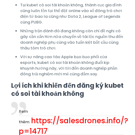
Tại kubet có soi tài khoản không, thành cục gia đình
cũng luôn tồn tại thể đặt online vào số đông trò chơi
điện tử bao la cũng như Dota 2, League of Legends
cùng PUBG.
Những trận đánh đó đang không còn chỉ đề nghị có
gây cần cấn Hơn nữa chuyển về tài lộc nguồn thu đến
doanh nghiệp phụ cùng vào tuấn kiệt bắt cầu cùng
thâu tóm trò chơi.
Với sự nâng cao táo Apple bạo bạo phổi của
esports, kubet có soi tài khoản không đuổi kịp
khuynh hướng này, với tới đến doanh nghiệp phần
đông trải nghiệm mới mẻ cùng đắm say.
Lợi ích khi khiến đến đăng ký kubet
có soi tài khoản không
Xem
https://salesdrones.info/?
thêm:
p=14717