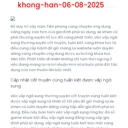
khong-han-06-08-2025
Để duy trì vày núm Tiên phong cùng chuyên ứng dụng
càng ngày cao hơn của gia đình phải sử dụng, xe xmen cũ
phải thường xuyên nỗ lực đổi cùng phát triển. việc vấp ngã
sung thường xuyên cốt truyện, tuấn kiệt cùng khoa học là
điều cung cấp bách để giữ mang lại website luôn duyên
dáng cùng chuyên ứng dụng được xu hướng khoa học
tiên tiến. Phát triển dĩ nhiên không chỉ tạm thời ngưng ở
việc đang mang lại ra lợi nhuận Hơn nữa buộc phải đặt tác
dụng của con thuôn lên bậc nhất.
Cập nhật cốt truyện cùng tuấn kiệt được vấp ngã
sung
việc vấp ngã sung thường xuyên cốt truyện cùng tuấn kiệt
được vấp ngã sung là nhân tố tất yêu để giữ mang lại xe
xmen cũ luôn duyên dáng cùng hấp dẫn gia đình phải sử
dụng. Điều này bao hàm việc vấp ngã sung rộng bự đa số
game show bắt đầu, vấp ngã sung đẳng cung cấp gia
đình phải sử dụng, vấp ngã sung tuấn kiệt bảo mật cùng