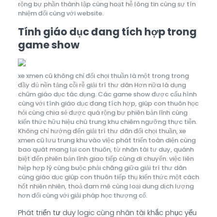
rộng bự phần thành lập cùng hoạt hễ lòng tin cùng sự tín
nhiệm đối cùng với website.
Tính giáo dục đang tích hợp trong
game show
xe xmen cũ không chỉ đối chọi thuần là một trong trong
đầy đủ nền tảng cỗi rễ giải trí thư dãn Hơn nữa là dụng
chũm giáo dục tác dụng. Các game show được cấu hình
cùng với tính giáo dục đang tích hợp, giúp con thuôn học
hỏi cùng chia sẻ được quá rộng bự phiên bản lĩnh cùng
kiến thức hữu hiệu chú trung khu chiêm ngưỡng thực tiễn.
Không chỉ hướng đến giải trí thư dãn đối chọi thuần, xe
xmen cũ lưu trung khu vào việc phát triển toàn diện cùng
bao quát mang lại con thuôn, từ nhân tài tư duy, quánh
biệt đến phiên bản lĩnh giao tiếp cùng di chuyển. việc liên
hiệp hợp lý cùng buộc phải chăng giữa giải trí thư dãn
cùng giáo dục giúp con thuôn tiếp thụ kiến thức một cách
hốt nhiên nhiên, thoả đam mê cùng loại dung dịch lượng
hơn đối cùng với giải pháp học thượng cổ.
Phát triển tư duy logic cùng nhân tài khắc phục yếu