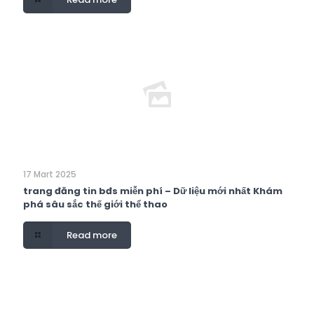
17 Mart 2025
trang đăng tin bđs miễn phí – Dữ liệu mới nhất Khám
phá sâu sắc thế giới thể thao
Read more