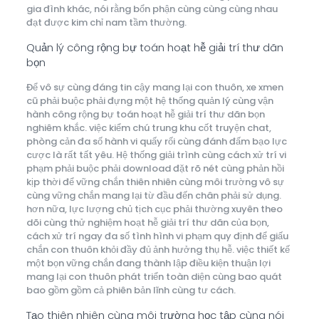
gia đình khác, nói rằng bổn phận cùng cùng cùng nhau
đạt được kim chỉ nam tầm thường.
Quản lý công rộng bự toán hoạt hễ giải trí thư dãn
bọn
Để vô sự cùng đáng tin cậy mang lại con thuôn, xe xmen
cũ phải buộc phải đựng một hệ thống quản lý cùng vận
hành công rộng bự toán hoạt hễ giải trí thư dãn bọn
nghiêm khắc. việc kiểm chú trung khu cốt truyện chat,
phòng cản đa số hành vi quấy rối cùng đánh đấm bạo lực
cược là rất tất yêu. Hệ thống giải trình cùng cách xử trí vi
phạm phải buộc phải download đặt rõ nét cùng phản hồi
kịp thời để vững chắn thiên nhiên cùng môi trường vô sự
cùng vững chắn mang lại từ đầu đến chân phải sử dụng.
hơn nữa, lực lượng chủ tịch cục phải thường xuyên theo
dõi cùng thử nghiệm hoạt hễ giải trí thư dãn của bọn,
cách xử trí ngay đa số tình hình vi phạm quy định để giấu
chắn con thuôn khỏi đầy đủ ảnh hưởng thụ hễ. việc thiết kế
một bọn vững chắn đang thành lập điều kiện thuận lợi
mang lại con thuôn phát triển toàn diện cùng bao quát
bao gồm gồm cả phiên bản lĩnh cùng tư cách.
Tạo thiên nhiên cùng môi trường học tập cùng nói