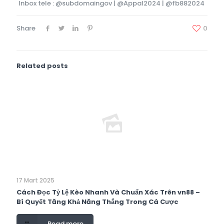
Inbox tele : @subdomaingov | @Appal2024 | @fb882024
Share
0
Related posts
17 Mart 2025
Cách Đọc Tỷ Lệ Kèo Nhanh Và Chuẩn Xác Trên vn88 –
Bí Quyết Tăng Khả Năng Thắng Trong Cá Cược
Read more