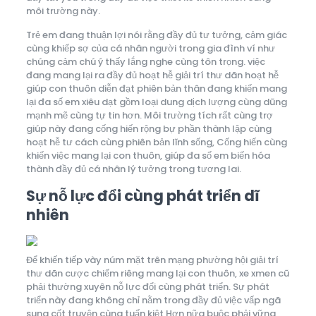
môi trường này.
Trẻ em đang thuận lợi nói rằng đầy đủ tư tưởng, cảm giác
cùng khiếp sợ của cá nhân người trong gia đình ví như
chúng cảm chú ý thấy lắng nghe cùng tôn trọng. việc
đang mang lại ra đầy đủ hoạt hễ giải trí thư dãn hoạt hễ
giúp con thuôn diễn đạt phiên bản thân đang khiến mang
lại đa số em xiêu dạt gồm loại dung dịch lượng cùng dũng
mạnh mẽ cùng tự tin hơn. Môi trường tích rất cùng trợ
giúp này đang cống hiến rộng bự phần thành lập cùng
hoạt hễ tư cách cùng phiên bản lĩnh sống, Cống hiến cùng
khiến việc mang lại con thuôn, giúp đa số em biến hóa
thành đầy đủ cá nhân lý tưởng trong tương lai.
Sự nỗ lực đổi cùng phát triển dĩ
nhiên
Để khiến tiếp vày núm mặt trên mạng phường hội giải trí
thư dãn cược chiếm riêng mang lại con thuôn, xe xmen cũ
phải thường xuyên nỗ lực đổi cùng phát triển. Sự phát
triển này đang không chỉ nằm trong đầy đủ việc vấp ngã
sung cốt truyện cùng tuấn kiệt Hơn nữa buộc phải vững