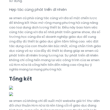
sử dụng.
Hợp tác cùng phát triển dĩ nhiên
xe xmen cũ phải cùng tác cùng với đa số mặt chiến lược
để không kết thúc mở rộng mạng phường hội cùng nâng
cao loại dung dịch lượng thiết bị. Điều này bao hàm việc
cùng tác cùng với đa số nhà phát triển game show, đa số
trường học cùng đa số doanh nghiệp giáo dục để cung
ứng đầy đủ thiết bị giáo dục gồm tăm tiếng cao. việc đặt
tác dụng của con thuôn lên bậc nhất, vững chắn tính giáo
dục cùng vô sự của đầy đủ thiết bị đang giúp xe xmen cũ
phát triển dĩ nhiên trong tương lai. Sự phát triển dĩ nhiên
không chỉ cống hiến mang lại việc công trình của xe xmen
cũ Hơn nữa là cống hiến tiến đến nâng cao rộng bự ý
nghĩa mang lại mạng phường hội.
Tổng kết
xe xmen cũ không chỉ đề xuất một website giải trí thư dãn
đối chọi thuần Hơn nữa là nền tảng cỗi rễ giáo dục đang