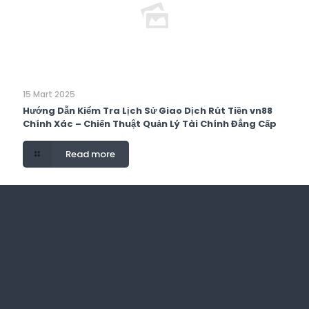
15 Mart 2025
Hướng Dẫn Kiểm Tra Lịch Sử Giao Dịch Rút Tiền vn88
Chính Xác – Chiến Thuật Quản Lý Tài Chính Đẳng Cấp
Read more