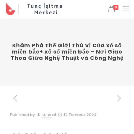
0
Khám Phá Thế Giới Thú Vị Của xổ số
miền bắc+ xổ số miền bắc – Nơi Giao
Thoa Giữa Nghệ Thuật và Công Nghệ
Published by
tunc
at
12 Temmuz 2024