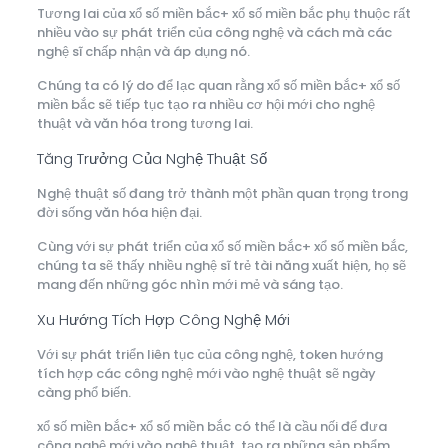
Tương lai của xổ số miền bắc+ xổ số miền bắc phụ thuộc rất
nhiều vào sự phát triển của công nghệ và cách mà các
nghệ sĩ chấp nhận và áp dụng nó.
Chúng ta có lý do để lạc quan rằng xổ số miền bắc+ xổ số
miền bắc sẽ tiếp tục tạo ra nhiều cơ hội mới cho nghệ
thuật và văn hóa trong tương lai.
Tăng Trưởng Của Nghệ Thuật Số
Nghệ thuật số đang trở thành một phần quan trọng trong
đời sống văn hóa hiện đại.
Cùng với sự phát triển của xổ số miền bắc+ xổ số miền bắc,
chúng ta sẽ thấy nhiều nghệ sĩ trẻ tài năng xuất hiện, họ sẽ
mang đến những góc nhìn mới mẻ và sáng tạo.
Xu Hướng Tích Hợp Công Nghệ Mới
Với sự phát triển liên tục của công nghệ, token hướng
tích hợp các công nghệ mới vào nghệ thuật sẽ ngày
càng phổ biến.
xổ số miền bắc+ xổ số miền bắc có thể là cầu nối để đưa
công nghệ mới vào nghệ thuật, tạo ra những sản phẩm