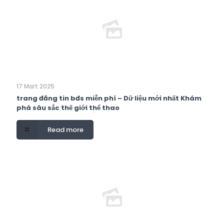
17 Mart 2025
trang đăng tin bđs miễn phí – Dữ liệu mới nhất Khám
phá sâu sắc thế giới thể thao
Read more