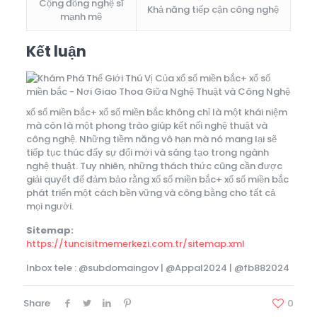
Cộng đồng nghệ sĩ
Khả năng tiếp cận công nghệ
mạnh mẽ
Kết luận
xổ số miền bắc+ xổ số miền bắc không chỉ là một khái niệm
mà còn là một phong trào giúp kết nối nghệ thuật và
công nghệ. Những tiềm năng vô hạn mà nó mang lại sẽ
tiếp tục thúc đẩy sự đổi mới và sáng tạo trong ngành
nghệ thuật. Tuy nhiên, những thách thức cũng cần được
giải quyết để đảm bảo rằng xổ số miền bắc+ xổ số miền bắc
phát triển một cách bền vững và công bằng cho tất cả
mọi người.
Sitemap:
https://tuncisitmemerkezi.com.tr/sitemap.xml
Inbox tele : @subdomaingov | @Appal2024 | @fb882024
Share
0