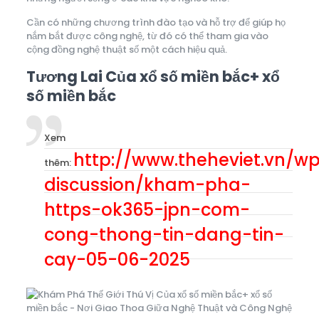
Cần có những chương trình đào tạo và hỗ trợ để giúp họ
nắm bắt được công nghệ, từ đó có thể tham gia vào
cộng đồng nghệ thuật số một cách hiệu quả.
Tương Lai Của xổ số miền bắc+ xổ
số miền bắc
Xem
http://www.theheviet.vn/w
thêm:
discussion/kham-pha-
https-ok365-jpn-com-
cong-thong-tin-dang-tin-
cay-05-06-2025