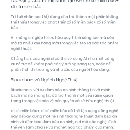
Tác Động Của Trí Tuệ Nhân Tạo Đến xổ số miền bắc+
xổ số miền bắc
Trí tuệ nhân tạo (AI) đang dần trở thành một phần không
thể thiếu trong việc phát triển xổ số miền bắc+ xổ số miền
bắc.
AI không chỉ giúp tối ưu hóa quy trình sáng tạo mà còn
mở ra nhiều khả năng mới trong việc tạo ra các tác phẩm
nghệ thuật.
Chẳng hạn, các nghệ sĩ có thể sử dụng AI như một công
cụ hỗ trợ để khám phá các ý tưởng sáng tạo, hoặc để
phân tích thị trường và nhu cầu của người tiêu dùng.
Blockchain và Ngành Nghệ Thuật
Blockchain, với sự đảm bảo an ninh thông tin và minh
bạch mà nó mang lại, đã trở thành một yếu raise quan
trọng trong việc bảo vệ bản quyền và sở hữu nghệ thuật.
xổ số miền bắc+ xổ số miền bắc có thể tận dụng công nghệ
này để xây dựng một hệ sinh thái nghệ thuật đảm bảo an
ninh và đảm bảo đảm bảo an ninh, nơi mà các nghệ sĩ có
thể yên tâm chia sẻ và monet hóa tác phẩm của mình.