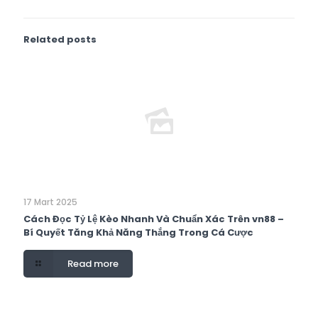
Related posts
17 Mart 2025
Cách Đọc Tỷ Lệ Kèo Nhanh Và Chuẩn Xác Trên vn88 –
Bí Quyết Tăng Khả Năng Thắng Trong Cá Cược
Read more