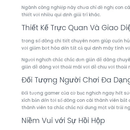
Ngành công nghiệp này chưa chỉ đề nghị con cái
thiết với nhiều qui định giải trí khác.
Thiết Kế Trực Quan Và Giao D
trong số đông chi tiết chuyên nom giúp cuốn hú
với giảm bớt hóa đến tất cả qui định máy tính vớ
Người nghịch chắc chắc đơn giản dễ dàng chuyê
giản dễ dàng với thoải mái với dễ chịu với thoả
Đối Tượng Người Chơi Đa Dạn
Đối tượng gamer của cờ bạc nghịch ngay hết sứ
xích bản đến tới số đông con cái thành viên bắt
thành viên ta chắc chắc nội dung một vài trải n
Niềm Vui với Sự Hồi Hộp