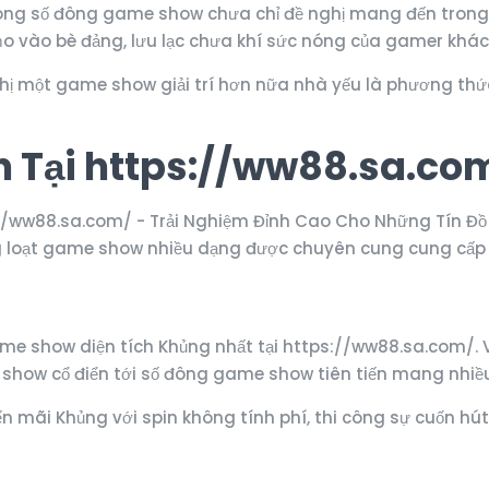
trong số đông game show chưa chỉ đề nghị mang đến tron
̀o vào bè đảng, lưu lạc chưa khí sức nóng của gamer khác
ị một game show giải trí hơn nữa nhà yếu là phương thức 
n Tại https://ww88.sa.co
ng loạt game show nhiều dạng được chuyên cung cung cấp đ
ame show diện tích Khủng nhất tại https://ww88.sa.com/.
how cổ điển tới số đông game show tiên tiến mang nhiều
ãi Khủng với spin không tính phí, thi công sự cuốn hút 