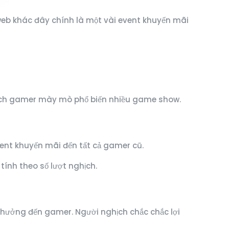
web khác đây chính là một vài event khuyến mãi
hích gamer mày mò phổ biến nhiều game show.
ent khuyến mãi đến tất cả gamer cũ.
tính theo số lượt nghịch.
thưởng đến gamer. Người nghịch chắc chắc lợi