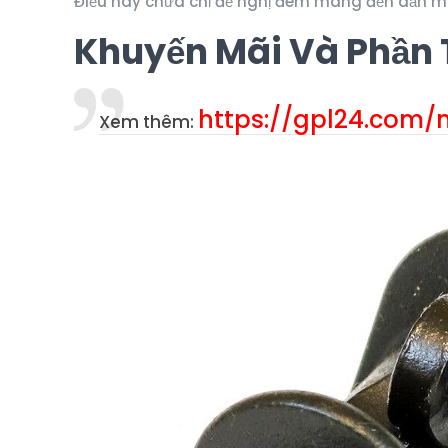
Điều này chưa chỉ đề nghị đem mang đến dấn mì
Khuyến Mãi Và Phần 
https://gpl24.com/
Xem thêm: