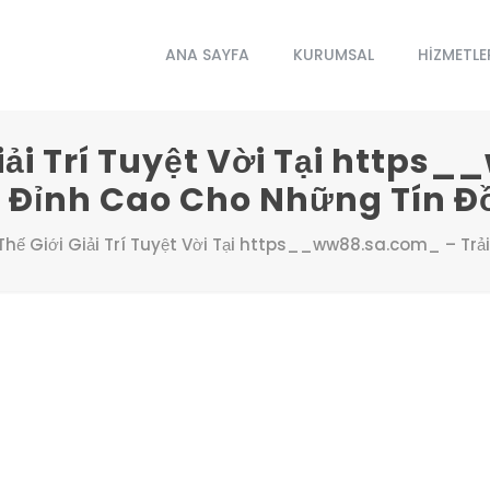
ANA SAYFA
KURUMSAL
HİZMETLE
ải Trí Tuyệt Vời Tại https
Đỉnh Cao Cho Những Tín Đ
hế Giới Giải Trí Tuyệt Vời Tại https__ww88.sa.com_ – Tr