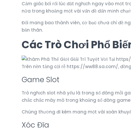
Cảm giác bối rối lúc đặt nghịch ngay vào một 
nữa trong khoảng một vài vấn đề dấn mình chạm
Đối mang bao thành viên, cờ bạc chưa chỉ đề ngh
bản thân.
Các Trò Chơi Phổ Biế
Trên nền tảng cội rễ https://ww88.sa.com/, đồ
Game Slot
Trò nghịch slot nhà yếu là trong số đông mỗi g
chắc chắc mày mò trong khoảng số đông game s
Chúng thường đi kèm mang một vài xoàn khuyến m
Xóc Đĩa