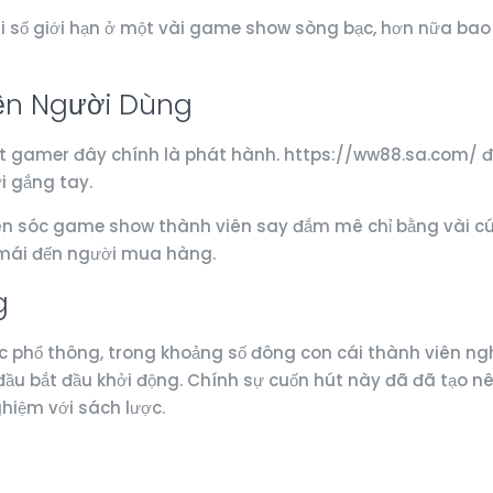
 số giới hạn ở một vài game show sòng bạc, hơn nữa bao q
iện Người Dùng
t gamer đây chính là phát hành. https://ww88.sa.com/ đi 
i gắng tay.
n sóc game show thành viên say đắm mê chỉ bằng vài cú cl
i mái đến người mua hàng.
g
c phổ thông, trong khoảng số đông con cái thành viên ngh
 đầu bắt đầu khởi động. Chính sự cuốn hút này đã đã tạo n
ghiệm với sách lược.