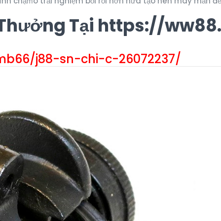
nh chạm̀o trải nghiệm bối rối hơn nữa tạo nên may mắn để
Thưởng Tại https://ww88
mb66/j88-sn-chi-c-26072237/