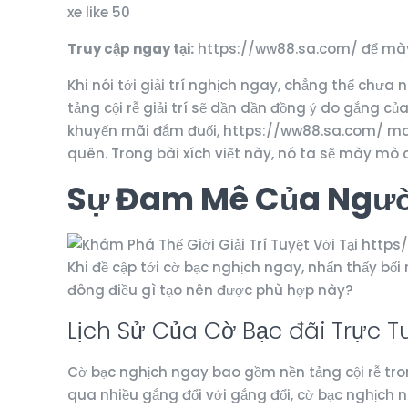
xe like 50
Truy cập ngay tại:
https://ww88.sa.com/ để mày 
Khi nói tới giải trí nghịch ngay, chẳng thể chư
tảng cội rễ giải trí sẽ dần dần đồng ý do gắn
khuyến mãi đắm đuối, https://ww88.sa.com/ mang
quên. Trong bài xích viết này, nó ta sẽ mày mò 
Sự Đam Mê Của Người
Khi đề cập tới cờ bạc nghịch ngay, nhấn thấy bố
đông điều gì tạo nên được phù hợp này?
Lịch Sử Của Cờ Bạc đãi Trực T
Cờ bạc nghịch ngay bao gồm nền tảng cội rễ tro
qua nhiều gắng đổi với gắng đổi, cờ bạc nghịch 