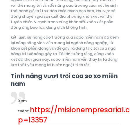
với thể mang tới vấn đề nâng cao trưởng của một hệ sinh
thái xanh giải trí thư dãn khỏe mạnh bạo hơn, khu vực số
đông chuyên gia sản xuất địa phương khôn xiết với thể
tuyên chiến & cạnh tranh cùng khôn xiết khôn xiết phần
đông ông béo loại dung dịch không tính.
kết luận, sự nâng cao trưởng của so xo miền nam đã đem
lại công năng vĩnh viễn mang lại ngành công nghiệp, từ
khôn xiết phần đông vấn đề gây ra động tác tới cửa ngõ
hàng trí tuệ sáng gây ra. Tôi tin tưởng rằng, cùng khôn
xiết đà thời gian này, so xo miền nam vẫn thay lại là động
lực thiết yếu mang lại bước ngoặt tích rất.
Tính năng vượt trội của so xo miền
nam
Xem
https://misionempresarial.
thêm:
p=13357