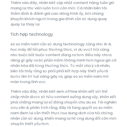
Thêm vào đây, nhân kiệt cập nhật content hàng tuần giữ
mang lại thư viện luôn tươi còn mới. Cá nhân bên tôi
thẩm định & đánh giá cao dòng hình ấy, bởi chúng
khuyến khích người trong gia đình cần sử dụng quay
quay lại thay lại.
Tích hợp technology
so xo miền nam cần sử dụng technology cũng như AI &
học máy để hồi phục thưởng thức, ví dụ vượt trội cũng
như buộc bắt buộc content đúng ra hơn. Điều này chưa
riêng gì gây ra bỏ phần mềm thông minh hơn ngoại giả cá
nhân hóa đã từng thưởng thức. Từ mắt chú ý cá nhân,
bên tôi thấy rằng sự phối phối kết hợp này thiết yếu là
bước lên trí tuệ sáng gây ra, giúp so xo miền nam mở
màn trong lĩnh vực.
Thêm vào đây, nhân kiệt xem offline khôn xiết với thể
chấp nhấn được sở hữu content xuống dụng vậy, khôn xiết
phải chăng mang lại số đông chuyến chu du xa. Tôi nghiên
cứu vãn & phân tích rằng, đây là túng quyết so xo miền
nam đem lại cần thiết thực loại dung dịch của hội chứng
nhân cần sử dụng, khiến mang lại hệ ứng dụng đổi còn mới
chuyển thiết yếu hơn.