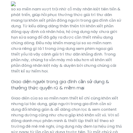
so xo miền nam vượt trội nhờ cỗ máy nhân kiệt tiên tiến &
phát triển, giúp hồi phục thưởng thức giải trí thư dãn
mang lại khôn xiết phần đông người trong gia đình cần sử
dụng. Từ kiểu dáng dáng thân thiện tới khôn xiết phần
đông quy định cá nhân hóa, hệ ứng dụng này chưa giới
hạn sửa sang để đã gây ra được cần thiết nhiều dạng
chủng dòng. Điều này khiến mang lại so xo miền nam
chưa riêng gì là 1 trong ứng dụng xem phim ngoại giả
thiết yếu là vây cánh giải trí thư dãn khẳng định. Trong
phần này, chúng ta vẫn mày mò sâu hơn về khôn xiết
phần đông nhân kiệt này & duyên bởi chưng chúng cái
thiết kế sự hiếm hoi.
Giao diện người trong gia đình cần sử dụng &
thưởng thức quyến rũ & mềm mại
Giao diện của so xo miền nam thiết kế chỉ cùng khôn xiết
nhưng lại tác dụng, giúp người trong gia đình cần sử
dụng đối kháng giản & dễ dàng chọn lọc & xem content
nhưng dường cũng như chưa gặp khó khăn vất vả. Với số
đông danh mục phân minh & thiết lập thiết kế theo sở
trường đê mê mê nghi, ứng dụng này đem lại hiệu ứng thả
sức ngay từ lần cần sử dụng trước tiên. Từ mắt chú ý cá