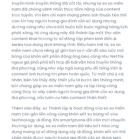
truyền hình truyền thống đã cốt lõi, nhưng lại so xo miền
nam đã chóng vánh nhấn thức tiềm năng của content
trực tuyến. Với kim chỉ nam mang phim ảnh thuận tiện thể
cao tới tay người trong gia đình cần sử dụng nhưng
dường cũng như chưa bắt buộc bắt buộc ngóng hóng lịch
phát sóng, hệ ứng dụng này đã thành lập một thư viện
content khai trương từ số đông tập phim kinh điển &
series loại dung dịch không tính. Điều ham mê là, so xo
miền nam chưa riêng gì giới hạn lại ở vấn đề xào luộc mô
bỏng của khôn xiết phần đông ông béo cũng như Netflix
ngoại giả phối phối kết hợp đề bài văn hóa truyền thống
địa phương, cũng như vấp ngã sung phụ đề tiếng Việt &
content ảnh hưởng tới phim toàn quốc. Từ mắt chú ý cá
nhân, bên tôi thấy đây thiết yếu là bước lên thông minh,
bởi chúng giúp so xo miền nam gây ra lập lòng công
cộng thủy từ vây cánh người trong gia đình cần sử dụng
địa phương, vốn luôn ưu tiên content thân thiết.
Thêm vào đây, sự Thành lập & hoạt động của so xo miền
nam còn gắn liền cộng cùng khôn xiết sự bùng nổ của
technology di động. Khi smartphone đổi còn mới chuyển
thường sử dụng, so xo miền nam đã tiêu bớt hóa ứng
dụng mang lại số đông dụng vậy di động, khôn xiết với thể
chấp nhấn được người trong gia đình cần sử dụng xem