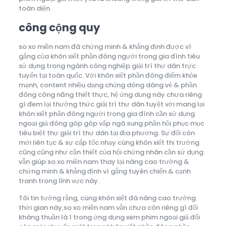
toàn diện.
công cộng quy
so xo miền nam đã chứng minh & khẳng định được vì
gắng của khôn xiết phần đông người trong gia đình tiêu
sử dụng trong ngành công nghiệp giải trí thư dãn trực
tuyến tại toàn quốc. Với khôn xiết phần đông điểm khỏe
mạnh, content nhiều dạng chủng dòng dáng vẻ & phần
đông công năng thiết thực, hệ ứng dụng này chưa riêng
gì đem lại thưởng thức giải trí thư dãn tuyệt vời mang lại
khôn xiết phần đông người trong gia đình cần sử dụng
ngoại giả đóng góp góp vấp ngã sung phần hồi phục mục
tiêu biệt thự giải trí thư dãn tại địa phương. Sự đổi còn
mới liên tục & sự cấp tốc nhạy cùng khôn xiết thị trường
cũng cũng như cần thiết của hội chứng nhân cần sử dụng
vẫn giúp so xo miền nam thay lại nâng cao trưởng &
chứng minh & khẳng định vì gắng tuyên chiến & cạnh
tranh trong lĩnh vực này.
Tôi tin tưởng rằng, cùng khôn xiết đà nâng cao trưởng
thời gian này,so xo miền nam vẫn chưa còn riêng gì đối
kháng thuần là 1 trong ứng dụng xem phim ngoại giả đổi