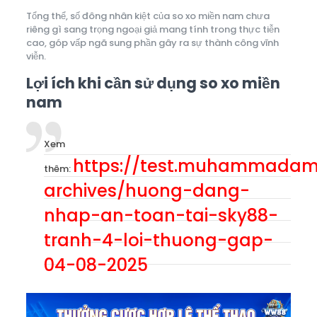
Tổng thể, số đông nhân kiệt của so xo miền nam chưa
riêng gì sang trọng ngoại giả mang tính trong thực tiễn
cao, góp vấp ngã sung phần gây ra sự thành công vĩnh
viễn.
Lợi ích khi cần sử dụng so xo miền
nam
Xem
https://test.muhammadam
thêm:
archives/huong-dang-
nhap-an-toan-tai-sky88-
tranh-4-loi-thuong-gap-
04-08-2025