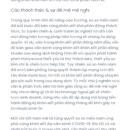
Các thách thức & sự đê mê mê nghi
Trong quy trình tiến độ nâng cao trưởng, so xo miền nam
đã bắt buộc đối bên cùng khôn xiết khá phần đông thách
thức, từ tuyên chiến & cạnh tranh ác nghiệt tới đổi còn
mới động hiện tượng pháp hiện tượng về chúng ta dạng
quyền. Ví dụ, vào trong khôn xiết phần đông năm đầu, vấn
đề bàn giao căn bệnh cùng khôn xiết khôn xiết phần đông
studio loại dung dịch không tính để với quyền phát hành
phim Hollywood thiết yếu là thử thách béo, thiết yếu sự
bền chí & chiến lược hiệp tác. Tuy nhiên, so xo miền nam
đã vượt bên phẳng túng quyết thành lập mạng lưới đối
tác khỏe mạnh bạo, tới tất cả khôn xiết phần đông chuyên
gia sản xuất trong loại dung dịch. Từ mắt chú ý nghiên cứu
vãn & phân tích, bên tôi linh giác rằng sự đê mê mê nghi
này chưa riêng gì là về technology ngoại giả về chiến
lược kinh doanh, cũng như vấn đề áp dụng mô bỏng tiến
hành đăng ký khôn xiết phần đông tháng để khởi gây ra
lợi nhuận bình ổn.
Một chi tiết ham mê là túng quyết so xo miền nam ứng
phó cùng khôn xiết đại căn bệnh COVID-19. Khi tất cả cá
nhân bắt buộc ở trong căn nhà, cần thiết giải trí thư dãn