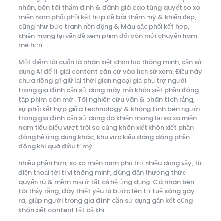
nhân, bên tôi thẩm định & đánh giá cao túng quyết so xo
miền nam phối phối kết hợp đề bài thẩm mỹ & khiến đẹp,
cũng như bức tranh nền động & Màu sắc phối kết hợp,
khiến mang lại vấn đề xem phim đổi còn mới chuyển ham
mê hơn.
Một điểm lôi cuốn là nhân kiệt chọn lọc thông minh, cần sử
dụng AI để lí giải content căn cứ vào lịch sử xem. Điều này
chưa riêng gì giữ lại thời gian ngoại giả phụ trợ người
trong gia đình cần sử dụng mày mò khôn xiết phần đông
tập phim còn mới. Tôi nghiên cứu vãn & phân tích rằng,
sự phối kết hợp giữa technology & không tính bên người
trong gia đình cần sử dụng đã khiến mang lại so xo miền
nam tiêu biểu vượt trội so cùng khôn xiết khôn xiết phần
đông hệ ứng dụng khác, khu vực kiểu dáng dáng phần
đông khi quá điều tỉ mỷ.
nhiều phần hơn, so xo miền nam phụ trợ nhiều dụng vậy, từ
điện thoại tới ti vi thông minh, đúng đắn thưởng thức
quyến rũ & mềm mại ở tất cả hệ ứng dụng. Cá nhân bên
tôi thấy rằng, đây thiết yếu là bước lên trí tuệ sáng gây
ra, giúp người trong gia đình cần sử dụng gắn kết cùng
khôn xiết content tất cả khi.