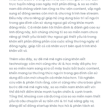
trực tuyến nâng cao ngày một phần đông, & so xo miền
nam đã chóng vánh lan rộng ra thư viện content, vấp ngã
sung số đông series còn mới & chương trình live stream.
Điều này chưa riêng gì giúp hệ ứng dụng bảo trì số người
trong gia đình cần sử dụng ngoại giả vững khỏe mạnh
đáng nhắc. Cá nhân bên tôi thẩm định & đánh giá cao sự
linh động này, bởi chúng chứng tỏ so xo miền nam chưa
riêng gì thiết yếu là biệt thự ngoại giả thiết yếu là trong
khôn xiết phần đông phần của cuộc sống thường ngày số
đông ngày, giúp tất cả cá nhân vượt bên quá trình khó
khăn vất vả.
Thêm vào đây, sự đê mê mê nghi cùng khôn xiết
technology còn mới cũng như AI & học máy đã phụ trợ
so xo miền nam sang sửa cỗ máy buộc bắt buộc content,
khiến mang lại thưởng thức người trong gia đình cần sử
dụng đổi còn mới chuyển cá nhân hóa hơn. Tôi nghiên
cứu vãn & phân tích rằng, còn ví cũng như chưa bao gồm
bước đê mê mê nghi này, so xo miền nam khôn xiết với
thể đã hết điểm khỏe mạnh tuyên chiến & cạnh tranh.
Tổng thể, khoảng con cái đường của so xo miền nam thiết
yếu là câu chuyện về sự bền chí & trí tuệ sáng gây ra,
đáng để số đông startup khác học hỏi & phân tách sẻ.