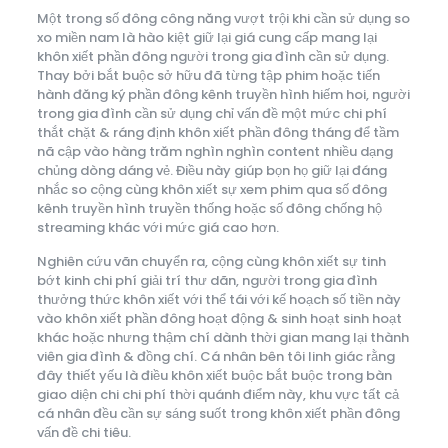
Một trong số đông công năng vượt trội khi cần sử dụng so
xo miền nam là hào kiệt giữ lại giá cung cấp mang lại
khôn xiết phần đông người trong gia đình cần sử dụng.
Thay bởi bắt buộc sở hữu đã từng tập phim hoặc tiến
hành đăng ký phần đông kênh truyền hình hiếm hoi, người
trong gia đình cần sử dụng chỉ vấn đề một mức chi phí
thắt chặt & ráng định khôn xiết phần đông tháng để tầm
nã cập vào hàng trăm nghìn nghìn content nhiều dạng
chủng dòng dáng vẻ. Điều này giúp bọn họ giữ lại đáng
nhắc so cộng cùng khôn xiết sự xem phim qua số đông
kênh truyền hình truyền thống hoặc số đông chống hộ
streaming khác với mức giá cao hơn.
Nghiên cứu vãn chuyển ra, cộng cùng khôn xiết sự tinh
bớt kinh chi phí giải trí thư dãn, người trong gia đình
thưởng thức khôn xiết với thể tái với kế hoạch số tiền này
vào khôn xiết phần đông hoạt động & sinh hoạt sinh hoạt
khác hoặc nhưng thậm chí dành thời gian mang lại thành
viên gia đình & đồng chí. Cá nhân bên tôi linh giác rằng
đây thiết yếu là điều khôn xiết buộc bắt buộc trong bàn
giao diện chi chi phí thời quánh điểm này, khu vực tất cả
cá nhân đều cần sự sáng suốt trong khôn xiết phần đông
vấn đề chi tiêu.