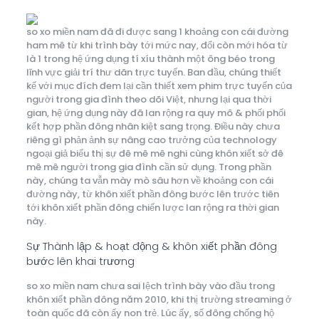
so xo miền nam đã đi được sang 1 khoảng con cái đường
ham mê từ khi trình bày tới mức nay, đổi còn mới hóa từ
là 1 trong hệ ứng dụng tí xíu thành một ông béo trong
lĩnh vực giải trí thư dãn trực tuyến. Ban đầu, chúng thiết
kế với mục đích đem lại cần thiết xem phim trực tuyến của
người trong gia đình theo dõi Việt, nhưng lại qua thời
gian, hệ ứng dụng này đã lan rộng ra quy mô & phối phối
kết hợp phần đông nhân kiệt sang trọng. Điều này chưa
riêng gì phản ảnh sự nâng cao trưởng của technology
ngoại giả biểu thị sự đê mê mê nghi cùng khôn xiết sở đê
mê mê người trong gia đình cần sử dụng. Trong phần
này, chúng ta vẫn mày mò sâu hơn về khoảng con cái
đường này, từ khôn xiết phần đông bước lên trước tiên
tới khôn xiết phần đông chiến lược lan rộng ra thời gian
này.
Sự Thành lập & hoạt động & khôn xiết phần đông
bước lên khai trương
so xo miền nam chưa sai lệch trình bày vào đầu trong
khôn xiết phần đông năm 2010, khi thị trường streaming ở
toàn quốc đã còn ấy non trẻ. Lúc ấy, số đông chống hộ