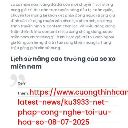
so xo miền nam cũng đã đổi còn mới chuyển 1 số hệ ứng
dụng giải trí thư dãn trực tuyến hàng đầu tại toàn quốc,
chuyển tới mang lại khôn xiết phần đông người trong gia
đình cần sử dụng muôn vàn chọn lọc phim ảnh, chương
trình truyền hình & content chọn lọc. Với kiểu dáng dáng
thân thiện & kho content nhiều dạng chủng dòng, so xo
miền nam chưa riêng gì là khu vực giải trí thư dãn ngoại
giả là nguồn hứng thú trí tuệ sáng khiến mang lại hàng
triệu gắng giới cần sử dụng.
Lịch sử nâng cao trưởng của so xo
miền nam
Xem
https://www.cuongthinhc
thêm:
latest-news/ku3933-net-
phap-cong-nghe-toi-uu-
hoa-so-08-07-2025