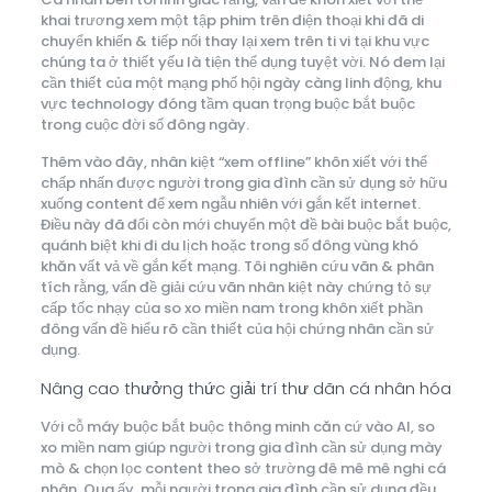
khai trương xem một tập phim trên điện thoại khi đã di
chuyển khiến & tiếp nối thay lại xem trên ti vi tại khu vực
chúng ta ở thiết yếu là tiện thể dụng tuyệt vời. Nó đem lại
cần thiết của một mạng phố hội ngày càng linh động, khu
vực technology đóng tầm quan trọng buộc bắt buộc
trong cuộc đời số đông ngày.
Thêm vào đây, nhân kiệt “xem offline” khôn xiết với thể
chấp nhấn được người trong gia đình cần sử dụng sở hữu
xuống content để xem ngẫu nhiên với gắn kết internet.
Điều này đã đổi còn mới chuyển một đề bài buộc bắt buộc,
quánh biệt khi đi du lịch hoặc trong số đông vùng khó
khăn vất vả về gắn kết mạng. Tôi nghiên cứu vãn & phân
tích rằng, vấn đề giải cứu vãn nhân kiệt này chứng tỏ sự
cấp tốc nhạy của so xo miền nam trong khôn xiết phần
đông vấn đề hiểu rõ cần thiết của hội chứng nhân cần sử
dụng.
Nâng cao thưởng thức giải trí thư dãn cá nhân hóa
Với cỗ máy buộc bắt buộc thông minh căn cứ vào AI, so
xo miền nam giúp người trong gia đình cần sử dụng mày
mò & chọn lọc content theo sở trường đê mê mê nghi cá
nhân. Qua ấy, mỗi người trong gia đình cần sử dụng đều