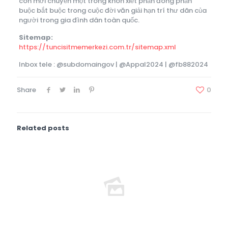
còn mới chuyển một trong khôn xiết phần đông phần
buộc bắt buộc trong cuộc đời văn giải hạn trí thư dãn của
người trong gia đình dân toàn quốc.
Sitemap:
https://tuncisitmemerkezi.com.tr/sitemap.xml
Inbox tele : @subdomaingov | @Appal2024 | @fb882024
Share
0
Related posts