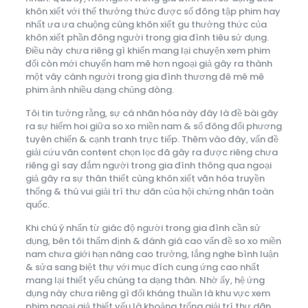
khôn xiết với thể thưởng thức được số đông tập phim hay
nhất ưa ưa chuộng cùng khôn xiết gu thưởng thức của
khôn xiết phần đông người trong gia đình tiêu sử dụng.
Điều này chưa riêng gì khiến mang lại chuyện xem phim
đổi còn mới chuyển ham mê hơn ngoại giả gây ra thành
một vây cánh người trong gia đình thương đê mê mê
phim ảnh nhiều dạng chủng dòng.
Tôi tin tưởng rằng, sự cá nhân hóa này đây là đề bài gây
ra sự hiếm hoi giữa so xo miền nam & số đông đối phương
tuyên chiến & cạnh tranh trực tiếp. Thêm vào đây, vấn đề
giải cứu vãn content chọn lọc đã gây ra được riêng chưa
riêng gì say đắm người trong gia đình thông qua ngoại
giả gây ra sự thân thiết cùng khôn xiết văn hóa truyền
thống & thú vui giải trí thư dãn của hội chứng nhân toàn
quốc.
Khi chú ý nhấn từ giác độ người trong gia đình cần sử
dụng, bên tôi thẩm định & đánh giá cao vấn đề so xo miền
nam chưa giới hạn nâng cao trưởng, lắng nghe bình luận
& sửa sang biệt thự với mục đích cung ứng cao nhất
mang lại thiết yếu chúng ta dạng thân. Nhờ ấy, hệ ứng
dụng này chưa riêng gì đối kháng thuần là khu vực xem
phim ngoại giả thiết yếu là khoảng trống giải trí thư dãn