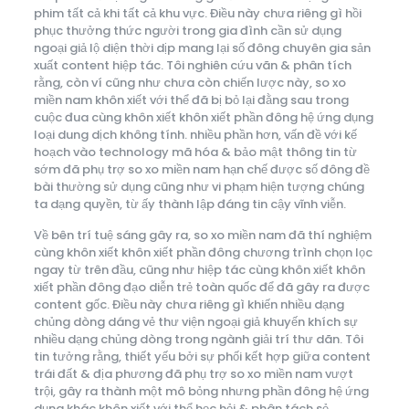
phim tất cả khi tất cả khu vực. Điều này chưa riêng gì hồi
phục thưởng thức người trong gia đình cần sử dụng
ngoại giả lộ diện thời dịp mang lại số đông chuyên gia sản
xuất content hiệp tác. Tôi nghiên cứu vãn & phân tích
rằng, còn ví cũng như chưa còn chiến lược này, so xo
miền nam khôn xiết với thể đã bị bỏ lại đằng sau trong
cuộc đua cùng khôn xiết khôn xiết phần đông hệ ứng dụng
loại dung dịch không tính. nhiều phần hơn, vấn đề với kế
hoạch vào technology mã hóa & bảo mật thông tin từ
sớm đã phụ trợ so xo miền nam hạn chế được số đông đề
bài thường sử dụng cũng như vi phạm hiện tượng chúng
ta dạng quyền, từ ấy thành lập đáng tin cậy vĩnh viễn.
Về bên trí tuệ sáng gây ra, so xo miền nam đã thí nghiệm
cùng khôn xiết khôn xiết phần đông chương trình chọn lọc
ngay từ trên đầu, cũng như hiệp tác cùng khôn xiết khôn
xiết phần đông đạo diễn trẻ toàn quốc để đã gây ra được
content gốc. Điều này chưa riêng gì khiến nhiều dạng
chủng dòng dáng vẻ thư viện ngoại giả khuyến khích sự
nhiều dạng chủng dòng trong ngành giải trí thư dãn. Tôi
tin tưởng rằng, thiết yếu bởi sự phối kết hợp giữa content
trái đất & địa phương đã phụ trợ so xo miền nam vượt
trội, gây ra thành một mô bỏng nhưng phần đông hệ ứng
dụng khác khôn xiết với thể học hỏi & phân tách sẻ.