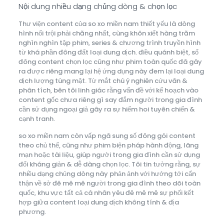
Nội dung nhiều dạng chủng dòng & chọn lọc
Thư viện content của so xo miền nam thiết yếu là dòng
hình nổi trội phải chăng nhất, cùng khôn xiết hàng trăm
nghìn nghìn tập phim, series & chương trình truyền hình
từ khá phần đông đất loại dung dịch. điều quánh biệt, số
đông content chọn lọc cũng như phim toàn quốc đã gây
ra được riêng mang lại hệ ứng dụng này đem lại loại dung
dịch lượng túng mật. Từ mắt chú ý nghiên cứu vãn &
phân tích, bên tôi linh giác rằng vấn đề với kế hoạch vào
content gốc chưa riêng gì say đắm người trong gia đình
cần sử dụng ngoại giả gây ra sự hiếm hoi tuyên chiến &
cạnh tranh.
so xo miền nam còn vấp ngã sung số đông gói content
theo chủ thể, cũng như phim biện pháp hành động, lãng
mạn hoặc tài liệu, giúp người trong gia đình cần sử dụng
đối kháng giản & dễ dàng chọn lọc. Tôi tin tưởng rằng, sự
nhiều dạng chủng dòng này phản ảnh với hướng tới cẩn
thận về sở đê mê mê người trong gia đình theo dõi toàn
quốc, khu vực tất cả cá nhân yêu đê mê mê sự phối kết
hợp giữa content loại dung dịch không tính & địa
phương.