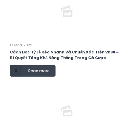
17 Mart 2025
Cách Đọc Tỷ Lệ Kèo Nhanh Và Chuẩn Xác Trên vn88 –
Bí Quyết Tăng Khả Năng Thắng Trong Cá Cược
Read more