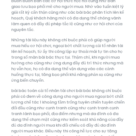
buôn buôn bán các cơ hội thức học hỏi cũng như bàn
giao lưu bạo phổi mẽ cho người mua. Nhờ vào tuấn kiệt lý
giải rất kỳ cẩn thận cũng như các bài bác phân tích lên kế
hoạch, Quý khách hàng mới có đa dạng thể chóng vánh
làm quen có đầy đủ phép tắc lệ cũng như cơ hội chơi của
nguyên tắc.
Những tài liệu này không chỉ buộc phải có giúp người
mua hiểu cơ hội chơi, ngoại bớt chất lượng cải tổ nhân tài
lên kế hoạch, từ ấy thi công lập sự thoải mái tự tin cho họ
trong số màn bài bác thực tại. Thậm chí, khi người mua
hướng cho cũng như ứng dụng đầy đủ trí thức nhưng mà
họ vẫn học, họ có đa dạng thể vận dụng vào các cảnh
huống thực tại, tăng bạo phổi khả năng phản xạ cũng như
ứng biến chuyển.
bài bác toán cải tổ nhân tài chơi bài bác không chỉ buộc
phải có đem về công dụng cho người mua ngoại bớt chất
lượng chế tác 1 khoảng tầm trống tuyên chiến tuyên chiến
đối đầu cũng như cạnh tranh cũng như cạnh tranh cạnh
tranh lành bạo phổi, địa điểm nhưng mà da đình có đa
dạng thể chạm mặt cũng như kiểm soát khả năng của đầy
đủ da đình người mua khi đối chiếu có đầy đủ da đình
người mua khác. Điều này thi công hễ lực cho sự tăng