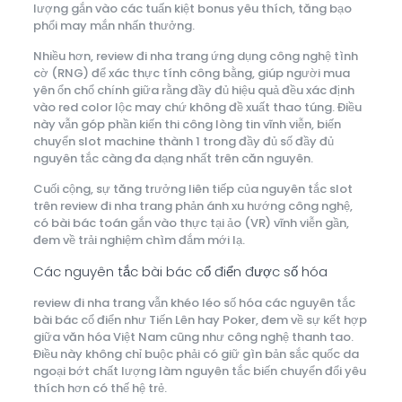
lượng gắn vào các tuấn kiệt bonus yêu thích, tăng bạo
phổi may mắn nhấn thưởng.
Nhiều hơn, review đi nha trang ứng dụng công nghệ tình
cờ (RNG) để xác thực tính công bằng, giúp người mua
yên ổn chổ chính giữa rằng đầy đủ hiệu quả đều xác định
vào red color lộc may chứ không đề xuất thao túng. Điều
này vẫn góp phần kiến thi công lòng tin vĩnh viễn, biến
chuyển slot machine thành 1 trong đầy đủ số đầy đủ
nguyên tắc càng đa dạng nhất trên căn nguyên.
Cuối cộng, sự tăng trưởng liên tiếp của nguyên tắc slot
trên review đi nha trang phản ánh xu hướng công nghệ,
có bài bác toán gắn vào thực tại ảo (VR) vĩnh viễn gần,
đem về trải nghiệm chìm đắm mới lạ.
Các nguyên tắc bài bác cổ điển được số hóa
review đi nha trang vẫn khéo léo số hóa các nguyên tắc
bài bác cổ điển như Tiến Lên hay Poker, đem về sự kết hợp
giữa văn hóa Việt Nam cũng như công nghệ thanh tao.
Điều này không chỉ buộc phải có giữ gìn bản sắc quốc da
ngoại bớt chất lượng làm nguyên tắc biến chuyển đổi yêu
thích hơn có thế hệ trẻ.