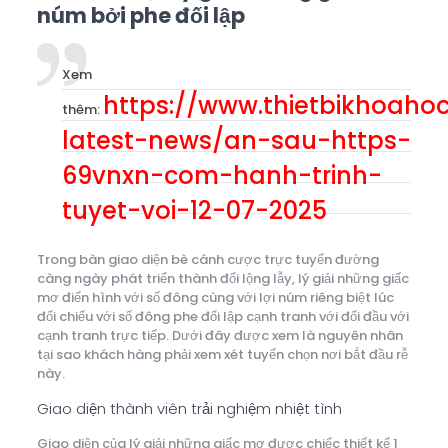
núm bởi phe đối lập
Xem
https://www.thietbikhoaho
thêm:
latest-news/an-sau-https-
69vnxn-com-hanh-trinh-
tuyet-voi-12-07-2025
Trong bàn giao diện bè cánh cược trực tuyến đường
càng ngày phát triển thành đổi lộng lẫy, lý giải những giấc
mơ điển hình với số đông cùng với lợi núm riêng biệt lúc
đối chiếu với số đông phe đối lập cạnh tranh với đối đầu với
cạnh tranh trực tiếp. Dưới đây được xem là nguyên nhân
tại sao khách hàng phải xem xét tuyển chọn nơi bắt đầu rễ
này.
Giao diện thành viên trải nghiệm nhiệt tình
Giao diện của lý giải những giấc mơ được chiếc thiết kế 1