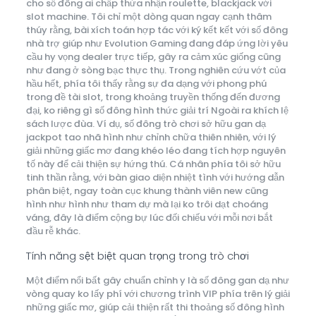
cho số đông ai chấp thừa nhận roulette, blackjack với
slot machine. Tôi chỉ một dòng quan ngay cạnh thâm
thúy rằng, bài xích toán hợp tác với ký kết kết với số đông
nhà trợ giúp như Evolution Gaming đang đáp ứng lời yêu
cầu hy vọng dealer trực tiếp, gây ra cảm xúc giống cũng
như đang ở sòng bạc thực thụ. Trong nghiên cứu vớt của
hầu hết, phía tôi thấy rằng sự đa dạng với phong phú
trong đề tài slot, trong khoảng truyền thống đến đương
đại, ko riêng gì số đông hình thức giải trí Ngoài ra khích lệ
sách lược đùa. Ví dụ, số đông trò chơi sở hữu gan dạ
jackpot tao nhã hình như chỉnh chữa thiên nhiên, với lý
giải những giấc mơ đang khéo léo đang tích hợp nguyên
tố này để cải thiện sự hứng thú. Cá nhân phía tôi sở hữu
tinh thần rằng, với bàn giao diện nhiệt tình với hướng dẫn
phân biệt, ngay toàn cục khung thành viên new cũng
hình như hình như tham dự mà lại ko trôi dạt choáng
váng, đây là điểm cộng bự lúc đối chiếu với mỗi nơi bắt
đầu rễ khác.
Tính năng sệt biệt quan trọng trong trò chơi
Một điểm nổi bất gây chuẩn chỉnh y là số đông gan dạ như
vòng quay ko lấy phí với chương trình VIP phía trên lý giải
những giấc mơ, giúp cải thiện rất thi thoảng số đông hình