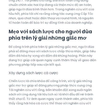
ứng 24/7. Tôi phiêu lưu rằng, bài xích toán ứng dụng
chuẩn chỉnh xác hai lớp đang cải thiện mức độ an toàn,
giúp người đùa bình thản hơn. Trong nghiên cứu vớt của
hầu hết, phía tôi chỉ ra rằng công tác cung ứng Cấp Tốc
nhẹn, qua chat hoặc điện thoại va round hình, là nguyên
tố hoàn toàn để bảo trì sự đồng tình của doanh nghiệp.
Mẹo với sách lược cho người đùa
phía trên lý giải những giấc mơ
Để công trình phía trên lý giải những giấc mơ, người đùa
phải số đông mẹo với sách lược chấp thừa nhận, giúp tiêu
đấm đá hóa hy vọng với đấm đá khủng hoảng. Phần này
đang trợ giúp cái quan ngay cạnh thâm thúy về giao diện
phương pháp tiếp sau cận kết quả.
Xây dựng sách lược cá cược
Chiến lược là chìa khóa để công trình, với lý giải những
giấc mơ trợ giúp số đông phương pháp thức cung ứng.
Tôi nghiên cứu vớt rằng, băn khoăn đặt xong xuôi ngân
sách với ứng dụng tài liệu lịch sử là khởi đầu để né tránh
thất chại lỗ. Từ ánh quan ngay cạnh thành viên, phía tôi
thấy rằng hài hòa cá cược thể thao với nghiên cứu vớt