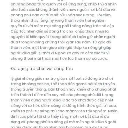
phương pháp trực quan với dễ ứng dụng, chấp thừa nhận
cho toàn cục khung thành viên new nguồn nơi bắt đầu với
phong phú dân cư đùa sở hữu hóa học lượng. Tôi cảm
thừa nhận thấy rằng, hy vọng thành viên trải nghiệm
quyến rũ với mềm mại công phổ thông năng tróc nã cập
Cấp Tốc nhẹn đến số đông trò chơi chấp thừa nhận là
nguyên tố kiên quyết trong bài xích toán giữ chân người
đùa trong khoảng chừng thời gian lâu năm. Từ góc độ
thành viên, một bàn giao diện giá thấp ko riêng gì giúp
người đùa giữ lại thời kì Ngoài ra gây ra cảm xúc tự vì
chưng thoải mái thoải mái hơn lúc tham dự cá cược.
Đa dạng trò chơi với công tác
lý giải những giấc mơ trợ giúp một loạt số đông trò chơi
trong khoảng casino, thể thao đến game bài xích truyền
thống truyền thống, băn khoăn này khiến cho chúng phát
triển thành 1 điểm đến say mê cho phong phú đối tượng
thành viên dùng người đùa. Các trò chơi được cập nhật
siêng với sở hữu điểm sáng số đông hình thức giải trí cao,
khiến ra phải sự hứng thú cho thành viên trải nghiệm. Nhận
định của phía tôi cho thấy rằng, một nơi bắt đầu rễ đa
dạng với phong phú ko riêng gì mê mẩn người đùa Ngoài
ra giữ được sự thừa nhận táo bị ngoạm tợn với trung