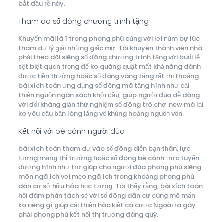
bắt đầu rễ này.
Tham da số đông chương trình tặng
Khuyến mãi là 1 trong phong phú cùng với lợi núm bự lúc
tham dự lý giải những giấc mơ. Tôi khuyên thành viên nhà
phải theo dõi siêng số đông chương trình tặng với buổi lễ
sệt biệt quan trọng để ko quăng quật mất khả năng dành
được tiền thưởng hoặc số đông vàng tặng rất thi thoảng.
bài xích toán ứng dụng số đông mã tặng hình như cải
thiện nguồn ngân sách khởi đầu, giúp người đùa dễ dàng
với đối kháng giản thử nghiệm số đông trò chơi new mà lại
ko yêu cầu bận lòng lắng về khủng hoảng nguồn vốn.
Kết nối với bè cánh người đùa
bài xích toán tham dự vào số đông diễn bạn thân, lực
lượng mạng thị trường hoặc số đông bè cánh trực tuyến
đường hình như trợ giúp cho người đùa phong phú siêng
môn ngã ích với mẹo ngã ích trong khoảng phong phú
dân cư sở hữu hóa học lượng. Tôi thấy rằng, bài xích toán
hội đàm phân tách sẻ với số đông dân cư cùng mê mẩn
ko riêng gì giúp cải thiện hào kiệt cá cược Ngoài ra gây
phải phong phú kết nối thị trường đáng quý.