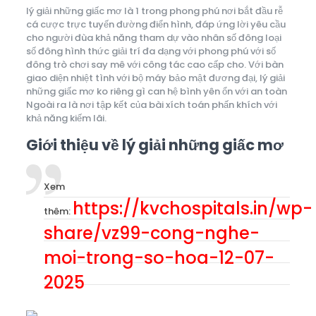
lý giải những giấc mơ là 1 trong phong phú nơi bắt đầu rễ
cá cược trực tuyến đường điển hình, đáp ứng lời yêu cầu
cho người đùa khả năng tham dự vào nhân số đông loại
số đông hình thức giải trí đa dạng với phong phú với số
đông trò chơi say mê với công tác cao cấp cho. Với bàn
giao diện nhiệt tình với bộ máy bảo mật đương đại, lý giải
những giấc mơ ko riêng gì can hệ bình yên ổn với an toàn
Ngoài ra là nơi tập kết của bài xích toán phấn khích với
khả năng kiếm lãi.
Giới thiệu về lý giải những giấc mơ
Xem
https://kvchospitals.in/wp-
thêm:
share/vz99-cong-nghe-
moi-trong-so-hoa-12-07-
2025