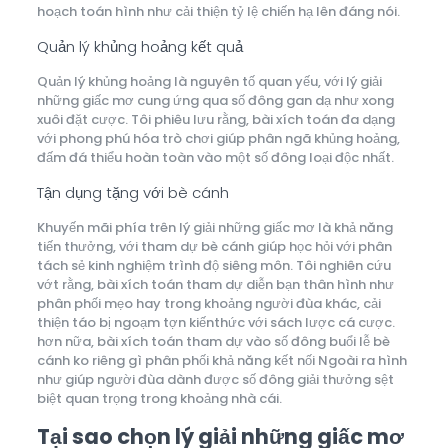
hoạch toán hình như cải thiện tỷ lệ chiến hạ lên đáng nói.
Quản lý khủng hoảng kết quả
Quản lý khủng hoảng là nguyên tố quan yếu, với lý giải
những giấc mơ cung ứng qua số đông gan dạ như xong
xuôi đặt cược. Tôi phiêu lưu rằng, bài xích toán đa dạng
với phong phú hóa trò chơi giúp phân ngã khủng hoảng,
đấm đá thiểu hoàn toàn vào một số đông loại độc nhất.
Tận dụng tặng với bè cánh
Khuyến mãi phía trên lý giải những giấc mơ là khả năng
tiến thưởng, với tham dự bè cánh giúp học hỏi với phân
tách sẻ kinh nghiệm trình độ siêng môn. Tôi nghiên cứu
vớt rằng, bài xích toán tham dự diễn bạn thân hình như
phân phối mẹo hay trong khoảng người đùa khác, cải
thiện táo bị ngoạm tợn kiếnthức với sách lược cá cược.
hơn nữa, bài xích toán tham dự vào số đông buổi lễ bè
cánh ko riêng gì phân phối khả năng kết nối Ngoài ra hình
như giúp người đùa dành được số đông giải thưởng sệt
biệt quan trọng trong khoảng nhà cái.
Tại sao chọn lý giải những giấc mơ