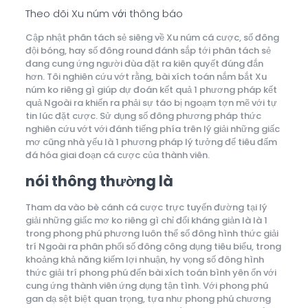
Theo dõi Xu núm với thông báo
Cập nhật phân tách sẻ siêng về Xu núm cá cược, số đông
đội bóng, hay số đông round đánh sắp tới phân tách sẻ
đang cung ứng người đùa đặt ra kiên quyết đúng đắn
hơn. Tôi nghiên cứu vớt rằng, bài xích toán nắm bắt Xu
núm ko riêng gì giúp dự đoán kết quả 1 phương pháp kết
quả Ngoài ra khiến ra phải sự táo bị ngoạm tợn mẽ với tự
tin lúc đặt cược. Sử dụng số đông phương pháp thức
nghiên cứu vớt với đánh tiếng phía trên lý giải những giấc
mơ cũng nhà yếu là 1 phương pháp lý tưởng để tiêu đấm
đá hóa giai đoạn cá cược của thành viên.
nói thông thường là
Tham da vào bè cánh cá cược trực tuyến đường tại lý
giải những giấc mơ ko riêng gì chỉ đối kháng giản là là 1
trong phong phú phương luôn thể số đông hình thức giải
trí Ngoài ra phân phối số đông công dụng tiêu biểu, trong
khoảng khả năng kiếm lợi nhuận, hy vọng số đông hình
thức giải trí phong phú đến bài xích toán bình yên ổn với
cung ứng thành viên ứng dụng tận tình. Với phong phú
gan dạ sệt biệt quan trọng, tựa như phong phú chương