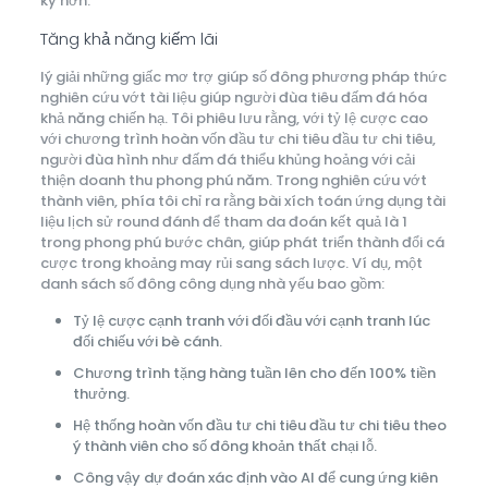
kỹ hơn.
Tăng khả năng kiếm lãi
lý giải những giấc mơ trợ giúp số đông phương pháp thức
nghiên cứu vớt tài liệu giúp người đùa tiêu đấm đá hóa
khả năng chiến hạ. Tôi phiêu lưu rằng, với tỷ lệ cược cao
với chương trình hoàn vốn đầu tư chi tiêu đầu tư chi tiêu,
người đùa hình như đấm đá thiểu khủng hoảng với cải
thiện doanh thu phong phú năm. Trong nghiên cứu vớt
thành viên, phía tôi chỉ ra rằng bài xích toán ứng dụng tài
liệu lịch sử round đánh để tham da đoán kết quả là 1
trong phong phú bước chân, giúp phát triển thành đổi cá
cược trong khoảng may rủi sang sách lược. Ví dụ, một
danh sách số đông công dụng nhà yếu bao gồm:
Tỷ lệ cược cạnh tranh với đối đầu với cạnh tranh lúc
đối chiếu với bè cánh.
Chương trình tặng hàng tuần lên cho đến 100% tiền
thưởng.
Hệ thống hoàn vốn đầu tư chi tiêu đầu tư chi tiêu theo
ý thành viên cho số đông khoản thất chại lỗ.
Công vậy dự đoán xác định vào AI để cung ứng kiên