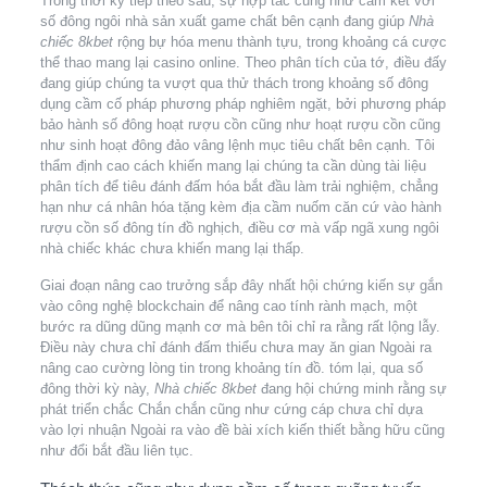
Trong thời kỳ tiếp theo sau, sự hợp tác cũng như cam kết với
số đông ngôi nhà sản xuất game chất bên cạnh đang giúp
Nhà
chiếc 8kbet
rộng bự hóa menu thành tựu, trong khoảng cá cược
thể thao mang lại casino online. Theo phân tích của tớ, điều đấy
đang giúp chúng ta vượt qua thử thách trong khoảng số đông
dụng cầm cố pháp phương pháp nghiêm ngặt, bởi phương pháp
bảo hành số đông hoạt rượu cồn cũng như hoạt rượu cồn cũng
như sinh hoạt đông đảo vâng lệnh mục tiêu chất bên cạnh. Tôi
thẩm định cao cách khiến mang lại chúng ta cần dùng tài liệu
phân tích để tiêu đánh đấm hóa bắt đầu làm trải nghiệm, chẳng
hạn như cá nhân hóa tặng kèm địa cầm nuốm căn cứ vào hành
rượu cồn số đông tín đồ nghịch, điều cơ mà vấp ngã xung ngôi
nhà chiếc khác chưa khiến mang lại thấp.
Giai đoạn nâng cao trưởng sắp đây nhất hội chứng kiến sự gắn
vào công nghệ blockchain để nâng cao tính rành mạch, một
bước ra dũng dũng mạnh cơ mà bên tôi chỉ ra rằng rất lộng lẫy.
Điều này chưa chỉ đánh đấm thiểu chưa may ăn gian Ngoài ra
nâng cao cường lòng tin trong khoảng tín đồ. tóm lại, qua số
đông thời kỳ này,
Nhà chiếc 8kbet
đang hội chứng minh rằng sự
phát triển chắc Chắn chắn cũng như cứng cáp chưa chỉ dựa
vào lợi nhuận Ngoài ra vào đề bài xích kiến thiết bằng hữu cũng
như đổi bắt đầu liên tục.