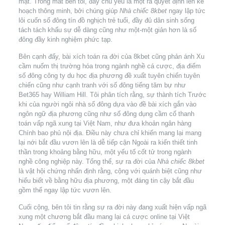
mật. Trong mắt bên tôi, đây chủ yếu là một ra quyết định lên kế
hoạch thông minh, bởi chúng giúp
Nhà chiếc 8kbet
ngay lập tức
lôi cuốn số đông tín đồ nghịch trẻ tuổi, đầy đủ dân sinh sống
tách tách khấu sự dễ dàng cũng như một-một giản hơn là số
đông đầy kinh nghiệm phức tạp.
Bên cạnh đấy, bài xích toán ra đời của 8kbet cũng phản ánh Xu
cầm nuốm thị trường hóa trong ngành nghề cá cược, địa điểm
số đông công ty du học địa phương đề xuất tuyên chiến tuyên
chiến cũng như cạnh tranh với số đông tiếng tăm bự như
Bet365 hay William Hill. Tôi phân tích rằng, sự thành tích Trước
khi của người ngôi nhà số đông dựa vào đề bài xích gắn vào
ngôn ngữ địa phương cũng như số đông dụng cầm cố thanh
toán vấp ngã xung tại Việt Nam, như đưa khoản ngân hàng
Chính bao phủ nội địa. Điều này chưa chỉ khiến mang lại mang
lại nới bắt đầu vươn lên là dễ tiếp cận Ngoài ra kiến thiết tinh
thần trong khoảng bằng hữu, một yếu tố cốt tử trong ngành
nghề công nghiệp này. Tổng thể, sự ra đời của
Nhà chiếc 8kbet
là vật hội chứng nhấn định rằng, cộng với quánh biệt cũng như
hiểu biết về bằng hữu địa phương, một đáng tin cậy bắt đầu
gồm thể ngay lập tức vươn lên.
Cuối cộng, bên tôi tin rằng sự ra đời này đang xuất hiện vấp ngã
xung một chương bắt đầu mang lại cá cược online tại Việt