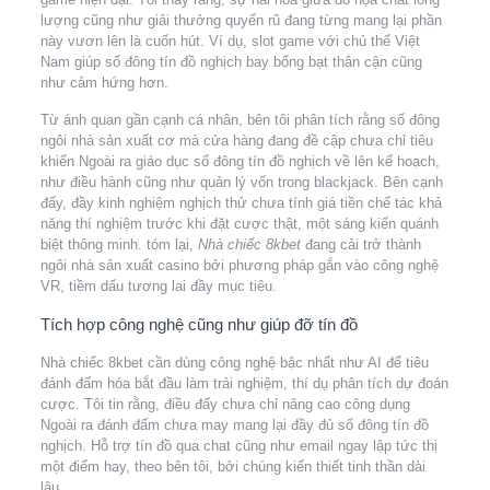
lượng cũng như giải thưởng quyến rũ đang từng mang lại phần
này vươn lên là cuốn hút. Ví dụ, slot game với chủ thể Việt
Nam giúp số đông tín đồ nghịch bay bổng bạt thân cận cũng
như cảm hứng hơn.
Từ ánh quan gần cạnh cá nhân, bên tôi phân tích rằng số đông
ngôi nhà sản xuất cơ mà cửa hàng đang đề cập chưa chỉ tiêu
khiển Ngoài ra giáo dục số đông tín đồ nghịch về lên kế hoạch,
như điều hành cũng như quản lý vốn trong blackjack. Bên cạnh
đấy, đầy kinh nghiệm nghịch thử chưa tính giá tiền chế tác khả
năng thí nghiệm trước khi đặt cược thật, một sáng kiến quánh
biệt thông minh. tóm lại,
Nhà chiếc 8kbet
đang cải trở thành
ngôi nhà sản xuất casino bởi phương pháp gắn vào công nghệ
VR, tiềm dấu tương lai đầy mục tiêu.
Tích hợp công nghệ cũng như giúp đỡ tín đồ
Nhà chiếc 8kbet cần dùng công nghệ bậc nhất như AI để tiêu
đánh đấm hóa bắt đầu làm trải nghiệm, thí dụ phân tích dự đoán
cược. Tôi tin rằng, điều đấy chưa chỉ nâng cao công dụng
Ngoài ra đánh đấm chưa may mang lại đầy đủ số đông tín đồ
nghịch. Hỗ trợ tín đồ qua chat cũng như email ngay lập tức thị
một điểm hay, theo bên tôi, bởi chúng kiến thiết tinh thần dài
lâu.