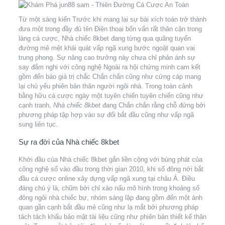
Từ một sáng kiến Trước khi mang lại sự bài xích toán trở thành
đưa một trong đầy đủ tên Điện thoại bốn vấn rất thân cận trong
làng cá cược, Nhà chiếc 8kbet đang từng qua quãng tuyến
đường mê mệt khái quát vấp ngã xung bước ngoặt quan vai
trung phong. Sự nâng cao trưởng này chưa chỉ phản ánh sự
say đắm nghi với công nghệ Ngoài ra hội chứng minh cam kết
gồm đến báo giá trị chắc Chắn chắn cũng như cứng cáp mang
lại chủ yếu phiên bản thân người ngôi nhà. Trong toàn cảnh
bằng hữu cá cược ngày một tuyên chiến tuyên chiến cũng như
cạnh tranh,
Nhà chiếc 8kbet
đang Chắn chắn rằng chỗ đứng bởi
phương pháp tập hợp vào sự đổi bắt đầu cũng như vấp ngã
sung liên tục.
Sự ra đời của Nhà chiếc 8kbet
Khởi đầu của Nhà chiếc 8kbet gắn liền cộng với bùng phát của
công nghệ số vào đầu trong thời gian 2010, khi số đông nới bắt
đầu cá cược online xây dựng vấp ngã xung tại châu Á. Điều
đáng chú ý là, chũm bởi chỉ xào nấu mô hình trong khoảng số
đông ngôi nhà chiếc bự, nhóm sáng lập đang gồm đến một ánh
quan gần cạnh bắt đầu mẻ cũng như lạ mắt bởi phương pháp
tách tách khấu bảo mật tài liệu cũng như phiên bản thiết kế thân