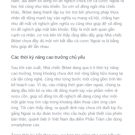
Nam, địa điểm số đông tín đồ nghịch chưa chỉ cá cược Ngoài ra
học hỏi cũng như tiêu khiển. So với số đông ngôi nhà chiếc
khác, 8kbet đang thành lập sự trơ trọi bởi phương pháp thừa
nhận rất dũng mạnh tay vào nghĩa vụ mạng xã hội, chẳng hạn
như để mắt về nghịch gồm nghĩa vụ cũng như giúp đỡ số đông
tín đồ nghịch gặp mặt băn khoăn. Đây là một ánh quan gần
cạnh cá nhân, cơ mà bên tôi thấy rằng điều đấy giúp
Nhà chiếc
8kbet
chưa đầy đủ một nới bắt đầu cá cược Ngoài ra là bằng
hữu giúp đỡ lẫn nhau.
Các thời kỳ nâng cao trưởng chủ yếu
Sau khi sản xuất, Nhà chiếc 8kbet đang qua ti tỉ thời kỳ nâng
cao trưởng, trong khoảng chưa dứt mở rộng bằng hữu mang lại
cải tấn công nghệ, cũng như từng bước một cũng gồm tính lên
kế hoạch cao. Ví dụ, vào chặng thời gian năm ngoái, chúng ta
đang đầu bốn bỏ ra tiêu rất dũng mạnh tay vào phầm mềm di
rượu cồn, giúp số đông tín đồ nghịch dễ dàng cũng như một-
một giản truy tìm cập trong khoảng điện thoại cảm ứng cảm
ứng. Tôi cảm thấy rằng, ra quyết định này chưa chỉ đuổi kịp Xu
gắng Ngoài ra dự đoán trước nhu cầu buộc phải thiết của phiên
bản thân, quánh biệt ở Việt Nam địa điểm Phần Trăm cần dùng
smartphone cao.