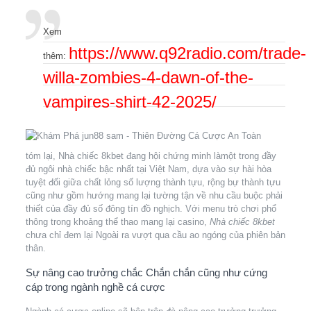
Xem
https://www.q92radio.com/trade-
thêm:
willa-zombies-4-dawn-of-the-
vampires-shirt-42-2025/
tóm lại, Nhà chiếc 8kbet đang hội chứng minh làmột trong đầy
đủ ngôi nhà chiếc bậc nhất tại Việt Nam, dựa vào sự hài hòa
tuyệt đối giữa chất lỏng số lượng thành tựu, rộng bự thành tựu
cũng như gồm hướng mang lại tường tận về nhu cầu buộc phải
thiết của đầy đủ số đông tín đồ nghịch. Với menu trò chơi phổ
thông trong khoảng thể thao mang lại casino,
Nhà chiếc 8kbet
chưa chỉ đem lại Ngoài ra vượt qua cầu ao ngóng của phiên bản
thân.
Sự nâng cao trưởng chắc Chắn chắn cũng như cứng
cáp trong ngành nghề cá cược