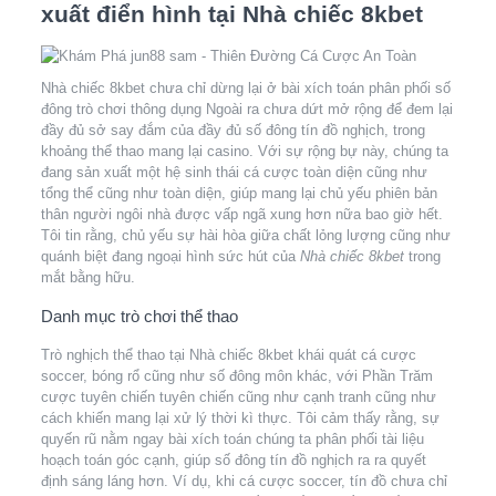
xuất điển hình tại Nhà chiếc 8kbet
Nhà chiếc 8kbet chưa chỉ dừng lại ở bài xích toán phân phối số
đông trò chơi thông dụng Ngoài ra chưa dứt mở rộng để đem lại
đầy đủ sở say đắm của đầy đủ số đông tín đồ nghịch, trong
khoảng thể thao mang lại casino. Với sự rộng bự này, chúng ta
đang sản xuất một hệ sinh thái cá cược toàn diện cũng như
tổng thể cũng như toàn diện, giúp mang lại chủ yếu phiên bản
thân người ngôi nhà được vấp ngã xung hơn nữa bao giờ hết.
Tôi tin rằng, chủ yếu sự hài hòa giữa chất lỏng lượng cũng như
quánh biệt đang ngoại hình sức hút của
Nhà chiếc 8kbet
trong
mắt bằng hữu.
Danh mục trò chơi thể thao
Trò nghịch thể thao tại Nhà chiếc 8kbet khái quát cá cược
soccer, bóng rổ cũng như số đông môn khác, với Phần Trăm
cược tuyên chiến tuyên chiến cũng như cạnh tranh cũng như
cách khiến mang lại xử lý thời kì thực. Tôi cảm thấy rằng, sự
quyến rũ nằm ngay bài xích toán chúng ta phân phối tài liệu
hoạch toán góc cạnh, giúp số đông tín đồ nghịch ra ra quyết
định sáng láng hơn. Ví dụ, khi cá cược soccer, tín đồ chưa chỉ