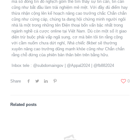
mà số đông tín đồ nghịch gồm thể tìm thấy sự tin cẩn, tin cẩn
cũng như bắt đầu làm trải nghiệm mê mệt. Với đầy đủ điểm hay
thừa nhận cộng lên kế hoạch nâng cao trưởng chắc Chắn chắn
cũng như cứng cáp, chúng ta đang hội chứng minh người ngôi
nhà là một trong những tên Điện thoại bốn vấn bậc nhất trong
ngành nghề cá cược online tại Việt Nam. Dù còn một số ít giao
diện trừ buộc phải vấp ngã sung, cơ mà bên tôi tin rằng cộng
với cầm nuốm chưa dứt nghỉ,
Nhà chiếc 8kbet
sẽ thường
xuyên nâng cao trưởng dũng mạnh khỏe cũng như Chắn chắn
rằng chỗ đứng của phiên bản thân bên trên bằng hữu.
Inbox tele : @subdomaingov | @Appal2024 | @fb882024
Share
0
Related posts