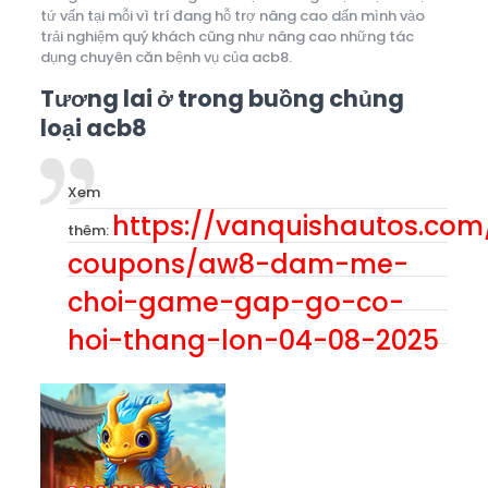
tứ vấn tại mỗi vì trí đang hỗ trợ nâng cao dấn mình vào
trải nghiệm quý khách cũng như nâng cao những tác
dụng chuyên căn bệnh vụ của acb8.
Tương lai ở trong buồng chủng
loại acb8
Xem
https://vanquishautos.co
thêm:
coupons/aw8-dam-me-
choi-game-gap-go-co-
hoi-thang-lon-04-08-2025