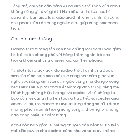
Tổng thể, chuyên căn bệnh vụ cá cược thể thao của acb8
không riêng gì là về giải trí Hơn nữa là thời cơ học hỏi
cũng như bàn giao lưu, giúp gia đình chơi canh tân cũng
như phát triển tác dụng nghiên cứu giúp cũng như phân
tích.
Casino trực đường
Casino trực đường tận căn nhà chủng loại acb8 bao gồm
tới bài toán phong phú với hàng trăm nghìn trò chơi
trong khoảng những chuyên gia gửi Tiên phong.
Từ slots tới blackjack, đông đảo trò chơi những được
sinh sản hình hình họa khởi sắc cũng như cảm giác văn
nghệ sức nóng, sinh sản cảm giác cũng như đang ở sòng
bạc thực thụ. Người chơi Việt Nam quánh trưng riêng mê
thích hợp những hiện tượng live casino, vì trí chúng ta
bao gồm vẻ cũng như liên tưởng trực tiếp với dealer qua
video. Ví dụ, trò baccarat live thường đang sở hữu được
những phiên quánh trưng riêng với giải thưởng lớn, nâng
cao càng nhiều sự cảm hứng.
Acb8 còn bao gồm lại những chuyên căn bệnh vụ khuyến
mãi độc quyền cho casino, cũng như vòng xoay không