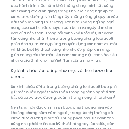
Từ lúc kính chào đời, căn nhà chủng loại acb8 đang trải
qua hành trình lâu năm khá thông dụng, minh tật cũng
như khẳng xác định gắng trong lĩnh vực công nghiệp cá
cược trực đường. Nền tảng này không riêng gì quy tụ vào
bài toán lan rộng thị trường Hơn nữa không ngừng nghỉ
nâng cao cải tiến để chuyên căn bệnh vụ ngày dần dần
cao của bản thân. Trong bối cảnh khó khốc liệt, sự canh
tân cũng như phát triển ở trong buồng chủng loại acb8
phản ánh sự thích hợp ứng chuyển đụng linh hoạt với một
vài khác biệt kỹ thuật cũng như chế độ pháp khí ráng,
giúp chúng cải tân một liên can thương hiệu cho vào siêu
những gia đình chơi tại Việt Nam cũng như vì trí.
Sự kính chào đời cũng như một vài tiến bước tiên
phong
Sự kính chào đời ở trong buồng chủng loại acb8 bao phủ
giữ một bước ngoặt thân thiện trong nghành nghề đánh
bắt cá cược trực đường, quánh trưng riêng là tại châu Á.
Nền tảng này được sinh sản buộc phải thương hiệu vào
khoảng chừng năm năm ngoái, trong lúc thị trường cá
cược trực đường bước đầu bùng phát nhờ sự canh tân
cũng như phát triển của kỹ thuật ráng tay. Ban đầu, căn