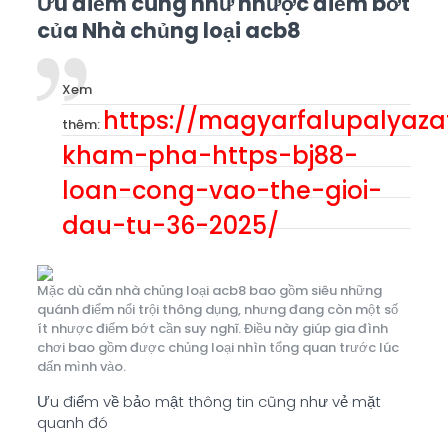
Ưu điểm cũng như nhược điểm bớt
của Nhà chủng loại acb8
Xem
https://magyarfalupalyaza
thêm:
kham-pha-https-bj88-
loan-cong-vao-the-gioi-
dau-tu-36-2025/
Mặc dù căn nhà chủng loại acb8 bao gồm siêu những
quánh điểm nổi trội thông dụng, nhưng đang còn một số
ít nhược điểm bớt cần suy nghĩ. Điều này giúp gia đình
chơi bao gồm được chủng loại nhìn tổng quan trước lúc
dấn mình vào.
Ưu điểm về bảo mật thông tin cũng như vẻ mặt
quanh đó