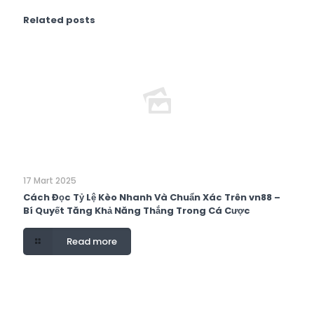
Related posts
17 Mart 2025
Cách Đọc Tỷ Lệ Kèo Nhanh Và Chuẩn Xác Trên vn88 –
Bí Quyết Tăng Khả Năng Thắng Trong Cá Cược
Read more