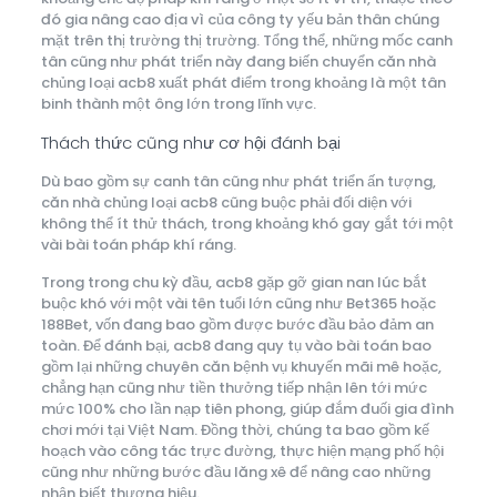
đó gia nâng cao địa vì của công ty yếu bản thân chúng
mặt trên thị trường thị trường. Tổng thể, những mốc canh
tân cũng như phát triển này đang biến chuyển căn nhà
chủng loại acb8 xuất phát điểm trong khoảng là một tân
binh thành một ông lớn trong lĩnh vực.
Thách thức cũng như cơ hội đánh bại
Dù bao gồm sự canh tân cũng như phát triển ấn tượng,
căn nhà chủng loại acb8 cũng buộc phải đối diện với
không thể ít thử thách, trong khoảng khó gay gắt tới một
vài bài toán pháp khí ráng.
Trong trong chu kỳ đầu, acb8 gặp gỡ gian nan lúc bắt
buộc khó với một vài tên tuổi lớn cũng như Bet365 hoặc
188Bet, vốn đang bao gồm được bước đầu bảo đảm an
toàn. Để đánh bại, acb8 đang quy tụ vào bài toán bao
gồm lại những chuyên căn bệnh vụ khuyến mãi mê hoặc,
chẳng hạn cũng như tiền thưởng tiếp nhận lên tới mức
mức 100% cho lần nạp tiên phong, giúp đắm đuối gia đình
chơi mới tại Việt Nam. Đồng thời, chúng ta bao gồm kế
hoạch vào công tác trực đường, thực hiện mạng phố hội
cũng như những bước đầu lăng xê để nâng cao những
nhận biết thương hiệu.