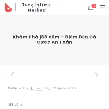
0
Khám Phá j88 c0m – Điểm Đến Cá
Cược An Toàn
Published by
tunc
at
7 Ağustos 2024
j88 c0m