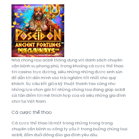
Nhà chủng loại acb8 thông dụng với danh sách chuyên
căn bệnh vụ phong phú, trong khoảng cá cược thể thao
tới casino trực đường, siêu những những được sinh sản
để dẫn tới dấn mình vào trải nghiệm tốt nhất cho quý
khách. Sự câu kết giữa kỹ thuật thanh tao cũng như
những lựa chọn giải trí những chủng loại đang giúp acb8
cải tân điểm tới mê thích hợp của vô siêu những gia đình
chơi tại Việt Nam.
Cá cược thể thao
Cá cược thể thao là một trong những trong trong
chuyên căn bệnh vụ công ty yếu ở trong buồng chủng loại
acb8, đắm đuối đông đảo gia đình yêu dấu.