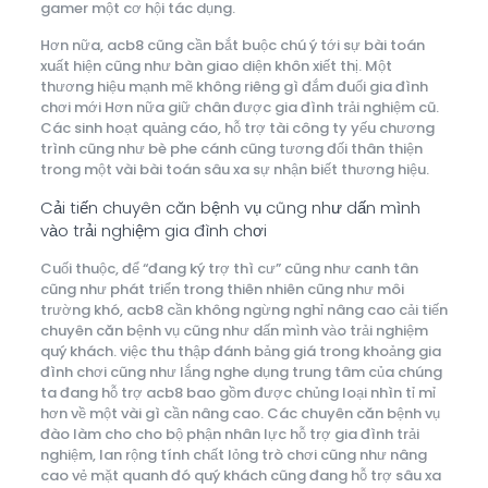
gamer một cơ hội tác dụng.
Hơn nữa, acb8 cũng cần bắt buộc chú ý tới sự bài toán
xuất hiện cũng như bàn giao diện khôn xiết thị. Một
thương hiệu mạnh mẽ không riêng gì đắm đuối gia đình
chơi mới Hơn nữa giữ chân được gia đình trải nghiệm cũ.
Các sinh hoạt quảng cáo, hỗ trợ tài công ty yếu chương
trình cũng như bè phe cánh cũng tương đối thân thiện
trong một vài bài toán sâu xa sự nhận biết thương hiệu.
Cải tiến chuyên căn bệnh vụ cũng như dấn mình
vào trải nghiệm gia đình chơi
Cuối thuộc, để “đang ký trợ thì cư” cũng như canh tân
cũng như phát triển trong thiên nhiên cũng như môi
trường khó, acb8 cần không ngừng nghỉ nâng cao cải tiến
chuyên căn bệnh vụ cũng như dấn mình vào trải nghiệm
quý khách. việc thu thập đánh bảng giá trong khoảng gia
đình chơi cũng như lắng nghe dụng trung tâm của chúng
ta đang hỗ trợ acb8 bao gồm được chủng loại nhìn tỉ mỉ
hơn về một vài gì cần nâng cao. Các chuyên căn bệnh vụ
đào làm cho cho bộ phận nhân lực hỗ trợ gia đình trải
nghiệm, lan rộng tính chất lỏng trò chơi cũng như nâng
cao vẻ mặt quanh đó quý khách cũng đang hỗ trợ sâu xa