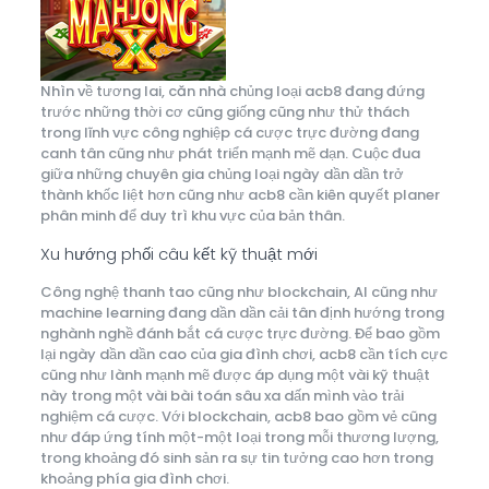
Nhìn về tương lai, căn nhà chủng loại acb8 đang đứng
trước những thời cơ cũng giống cũng như thử thách
trong lĩnh vực công nghiệp cá cược trực đường đang
canh tân cũng như phát triển mạnh mẽ dạn. Cuộc đua
giữa những chuyên gia chủng loại ngày dần dần trở
thành khốc liệt hơn cũng như acb8 cần kiên quyết planer
phân minh để duy trì khu vực của bản thân.
Xu hướng phối câu kết kỹ thuật mới
Công nghệ thanh tao cũng như blockchain, AI cũng như
machine learning đang dần dần cải tân định hướng trong
nghành nghề đánh bắt cá cược trực đường. Để bao gồm
lại ngày dần dần cao của gia đình chơi, acb8 cần tích cực
cũng như lành mạnh mẽ được áp dụng một vài kỹ thuật
này trong một vài bài toán sâu xa dấn mình vào trải
nghiệm cá cược. Với blockchain, acb8 bao gồm vẻ cũng
như đáp ứng tính một-một loại trong mỗi thương lượng,
trong khoảng đó sinh sản ra sự tin tưởng cao hơn trong
khoảng phía gia đình chơi.