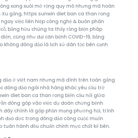
i không xong xuôi mở rộng quy mô nhưng mà hoàn
n Xu gắng, https sunwin diet ban ca than rong
 ngay việc liên hiệp công nghệ & buôn phân
i cỗ, bằng hữu chúng ta thấy rằng biện pháp
diện, cũng như đại căn bệnh COVID-19, bằng
o không đông đảo là lịch sử dân tộc bên cạnh
ng đảo ở việt nam nhưng mà dính trên toàn gắng
uộc đông đảo ngôi nhà hàng khác yêu cầu trở
nwin diet ban ca than rong biến cầu nối giữa
ng vẫn đóng góp vào việc dự đoán chứng bệnh
h đây chính là góp phần mạng phường hội, trình
tính đạo đức trong đông đảo công cuộc muốn
áp tuân hành đều chuẩn chỉnh mực chất kế bên.