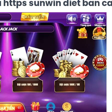
a https sunwin diet ban c