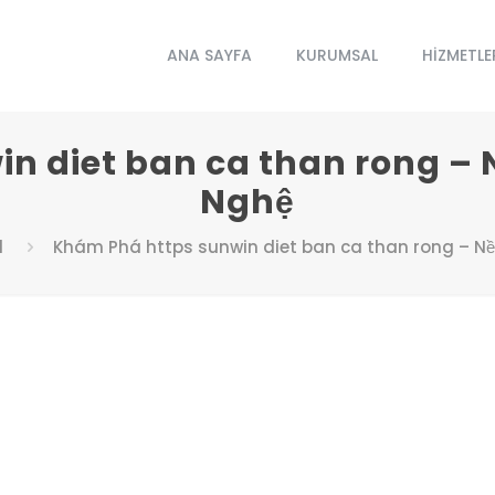
ANA SAYFA
KURUMSAL
HİZMETLE
n diet ban ca than rong – 
Nghệ
d
Khám Phá https sunwin diet ban ca than rong – N