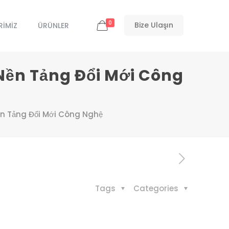
0
Bize Ulaşın
RİMİZ
ÜRÜNLER
Nền Tảng Đổi Mới Công
ền Tảng Đổi Mới Công Nghệ
Tags
Categories