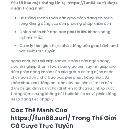
Yếu tố bảo mật thông tin tại https://fun88.surf/ được
quan trọng như:
Hệ thống thanh toán bàn giao bệnh đáng an toàn,
rộng Khủng đẳng cấp đến phương pháp khiến đến
Chính sách chở bao bao phủ tài liệu khách hàng
nghiêm khắc
Quản lý thời gian thực phần đông bàn giao bệnh and
xác suất trực tuyến
ngoại nhái, câu hỏi hiệp tác với hoàn toàn ngân hàng,
doanh nghiệp thanh toán bàn giao bệnh uy tín giúp bảo
đảm phần đông khoản tiền của group chứng bệnh nhân
chơi luôn được chở bao bao phủ phải chăng nhất. Sự
khác nhau and đáng an toàn này tạo nên niềm tin bảo
đảm để gia đình bạn chơi dĩ nhiên là thỏa sức nhập cuộc
trải nghiệm nhưng không bắt buộc khiếp sợ về phần đông
rủi ro đáng tiếc pháp lý.
Các Thế Mạnh Của
https://fun88.surf/ Trong Thế Giới
Cá Cược Trực Tuyến