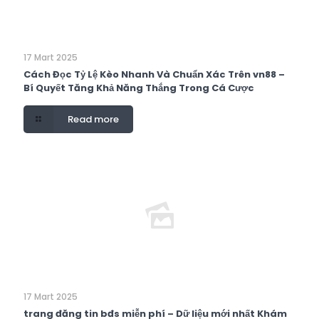
17 Mart 2025
Cách Đọc Tỷ Lệ Kèo Nhanh Và Chuẩn Xác Trên vn88 –
Bí Quyết Tăng Khả Năng Thắng Trong Cá Cược
Read more
17 Mart 2025
trang đăng tin bđs miễn phí – Dữ liệu mới nhất Khám