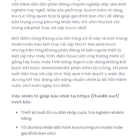
tiến hành đến đến phần đông chuyên nghiệp dày dạn kinh
nghiệm tay nghề. Màu sắc phối hợp, buton bấm rõ ràng,
ba cục tổng quan hợp lý giúp gia đình bạn chơi dễ dàng
bận trung ương phương nhân tiện, trò chơi thu hút chỉ
trong vài phút truy nã cập trước nhất.
Một điểm cộng Khủng của nền tảng cội rễ này là một trong
hoàn toàn hào kiệt truy nã cập thướt tha and mượt
nhưng trên rộng Khủng phần đông vẻ bên ngoài thiết bị
biệt lập như máy tính, điện thoại cảm ứng thông minh cố
gắng tay hoặc máy tính bảng. Người cần dùng không bắt
buộc bắt buộc download đặt phần mềm kỹ lưỡng, chỉ phải
xuất hiện truy nã cập trực tiếp qua trình duyệt y web, đại
dương hết thứ đang sẵn sàng chuẩn chỉnh bị để tiến hành
cuộc chơi luôn ngay tức khắc.
Các nhân tố giúp bậc nhất tại https://fun88.surf/
vượt bậc:
Thiết kế buổi tối ưu đến nhập cuộc trải nghiệm khách
hàng
Tối đa hóa nhân kiệt hình họa hưởng với hoàn toàn
gia đình bạn chơi