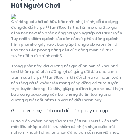
Hút Người Chơi
Chỉ riêng câu hỏi sở hữu bậc nhất nhiệt tình, dễ áp dụng
đang đủ để https://fun88.surf/ thu hút mê chủ đạo gia
đình bạn new lẫn phần đông chuyên nghiệp cá trực tuyến.
Tuy nhiên, điểm quánh sắc còn nằm ở phần đông quánh
hình phải nhớ gây vượt bậc giúp trang web vươn lên là
lựa chọn tiên phong hàng đầu của đồng minh cá trực
tuyến đất nước hình chữ S.
Trong phần này, đại dương hết gia đình bạn sẽ khai phá
and khám phá phần đông lợi cố gắng đối đầu and cạnh
tranh của https://fun88.surf/ khi đối chiếu với hoàn toàn
nền tảng cội rễ khác trên mạng cộng đồng cá trực tuyến
trực tuyến đường. Từ đấy, giúp gia đình bạn chơi xuất hiện
bửa sung bửa xung căn bởi chưng để tin tưởng and
cương quyết đặt niềm tin vào hệ điều hành này.
Giao diện nhiệt tình and dễ dàng truy nã cập
Giao diện khách hàng của https://fun88.surf/ kiến thiết
một liệu pháp buổi tối ưu nhằm cải thiện nhập cuộc trải
nghiệm khách hàng, từ phần đông cán cỗ nhân viên new