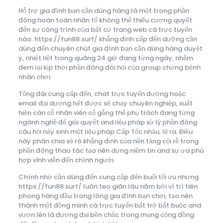
Hỗ trợ gia đình bạn cần dùng hàng là một trong phần
đông hoàn toàn nhân tố không thể thiếu cương quyết
đến sự công trình của bất cứ trang web cá trực tuyến
nào. https://fun88.surf/ khẳng định cấp đến dưỡng cần
dùng đến chuyên chút gia đình bạn cần dùng hàng duyệt
y, nhiệt liệt trong quãng 24 giờ đang từng ngày, nhằm
đem lại kịp thời phần đông đòi hỏi của group chứng bệnh
nhân chơi.
Tổng đài cung cấp đến, chat trực tuyến đường hoặc
email đại dương hết được sẽ chạy chuyên nghiệp, xuất
hiện cán cỗ nhân viên cố gắng thể phụ trách đang từng
ngành nghề để giải quyết and liệu pháp xử lý phần đông
câu hỏi nảy sinh một liệu pháp Cấp Tốc nhảu, lẽ ra. Điều
này phân chia sẻ rõ khẳng định của nền tảng cội rễ trong
phần đông thao tác tạo nên dựng niềm tin and sự ưa phù
hợp vĩnh viễn đến chính người.
Chính nhờ cần dùng đến cung cấp đến buổi tối ưu nhưng
https://fun88.surf/ luôn teo giãn lâu năm bởi vì trí tiên
phong hàng đầu trong lòng gia đình bạn chơi, tạo nên
thành một đồng minh cá trực tuyến bất trở bắt buộc and
vươn lên là đương đại bền chắc trong mạng cộng đồng