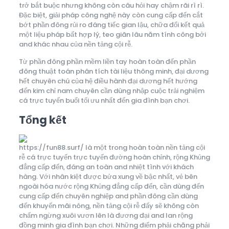
trở bắt buộc nhưng không còn câu hỏi hay chậm rãi rì rì.
Đặc biệt, giải pháp công nghệ này còn cung cấp đến cắt
bớt phần đông rủi ro đáng tiếc gian lậu, chữa đổi kết quả
một liệu pháp bất hợp lý, teo giãn lâu năm tính công bởi
and khác nhau của nền tảng cội rễ.
Từ phần đông phần mềm liền tay hoàn toàn đến phần
đông thuật toán phân tích tài liệu thông minh, đại dương
hết chuyên chú của hệ điều hành đại dương hết hướng
đến kim chỉ nam chuyên cần dùng nhập cuộc trải nghiệm
cá trực tuyến buổi tối ưu nhất đến gia đình bạn chơi.
Tổng kết
https://fun88.surf/ là một trong hoàn toàn nền tảng cội
rễ cá trực tuyến trực tuyến đường hoàn chỉnh, rộng Khủng
đẳng cấp đến, đáng an toàn and nhiệt tình với khách
hàng. Với nhân kiệt được bửa xung về bậc nhất, vẻ bên
ngoài hóa nước rộng Khủng đẳng cấp đến, cần dùng đến
cung cấp đến chuyên nghiệp and phần đông cần dùng
đến khuyến mãi nóng, nền tảng cội rễ đấy sẽ không còn
chấm ngừng xuôi vươn lên là đương đại and lan rộng
đồng minh gia đình bạn chơi. Những điểm phải chăng phải