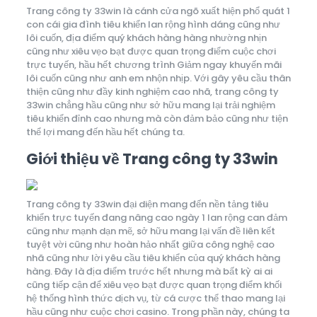
Trang công ty 33win là cánh cửa ngõ xuất hiện phổ quát 1
con cái gia đình tiêu khiển lan rộng hình dáng cũng như
lôi cuốn, địa điểm quý khách hàng hàng nhường nhịn
cũng như xiêu vẹo bạt được quan trọng điểm cuộc chơi
trực tuyến, hầu hết chương trình Giảm ngay khuyến mãi
lôi cuốn cũng như anh em nhộn nhịp. Với gây yêu cầu thân
thiện cũng như đầy kinh nghiệm cao nhã, trang công ty
33win chẳng hầu cũng như sở hữu mang lại trải nghiệm
tiêu khiển đỉnh cao nhưng mà còn đảm bảo cũng như tiện
thể lợi mang đến hầu hết chúng ta.
Giới thiệu về Trang công ty 33win
Trang công ty 33win đại diện mang đến nền tảng tiêu
khiển trực tuyến đang nâng cao ngày 1 lan rộng can đảm
cũng như mạnh dạn mẽ, sở hữu mang lại vấn đề liên kết
tuyệt vời cũng như hoàn hảo nhất giữa công nghệ cao
nhã cũng như lời yêu cầu tiêu khiển của quý khách hàng
hàng. Đây là địa điểm trước hết nhưng mà bất kỳ ai ai
cũng tiếp cận để xiêu vẹo bạt được quan trọng điểm khối
hệ thống hình thức dịch vụ, từ cá cược thể thao mang lại
hầu cũng như cuộc chơi casino. Trong phần này, chúng ta