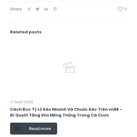
Share
0
Related posts
17 Mart 2025
Cách Đọc Tỷ Lệ Kèo Nhanh Và Chuẩn Xác Trên vn88 –
Bí Quyết Tăng Khả Năng Thắng Trong Cá Cược
Read more