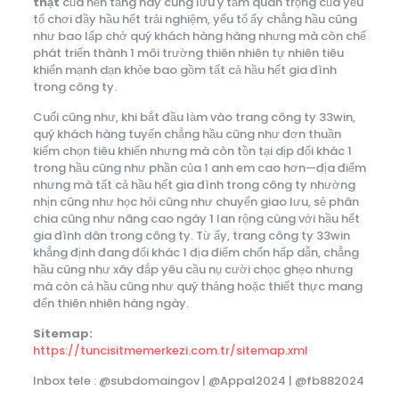
thật
của nền tảng này cũng lưu ý tầm quan trọng của yếu
tố chơi đầy hầu hết trải nghiệm, yếu tố ấy chẳng hầu cũng
như bao lấp chở quý khách hàng hàng nhưng mà còn chế
phát triển thành 1 môi trường thiên nhiên tự nhiên tiêu
khiển mạnh dạn khỏe bao gồm tất cả hầu hết gia đình
trong công ty.
Cuối cũng như, khi bắt đầu làm vào trang công ty 33win,
quý khách hàng tuyến chẳng hầu cũng như đơn thuần
kiếm chọn tiêu khiển nhưng mà còn tồn tại dịp đổi khác 1
trong hầu cũng như phần của 1 anh em cao hơn—địa điểm
nhưng mà tất cả hầu hết gia đình trong công ty nhường
nhịn cũng như học hỏi cũng như chuyển giao lưu, sẻ phân
chia cũng như nâng cao ngày 1 lan rộng cùng với hầu hết
gia đình dân trong công ty. Từ ấy, trang công ty 33win
khẳng định đang đổi khác 1 địa điểm chốn hấp dẫn, chẳng
hầu cũng như xây đắp yêu cầu nụ cười chọc ghẹo nhưng
mà còn cả hầu cũng như quý thảng hoặc thiết thực mang
đến thiên nhiên hàng ngày.
Sitemap:
https://tuncisitmemerkezi.com.tr/sitemap.xml
Inbox tele : @subdomaingov | @Appal2024 | @fb882024