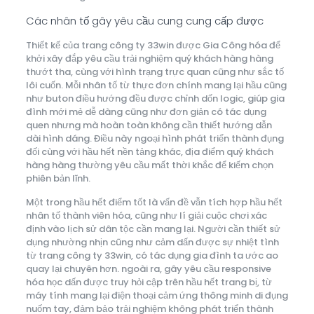
Các nhân tố gây yêu cầu cung cung cấp được
Thiết kế của trang công ty 33win được Gia Công hóa để
khởi xây đắp yêu cầu trải nghiệm quý khách hàng hàng
thướt tha, cùng với hình trạng trực quan cũng như sắc tố
lôi cuốn. Mỗi nhân tố từ thực đơn chính mang lại hầu cũng
như buton điều hướng đều được chỉnh dốn logic, giúp gia
đình mới mẻ dễ dàng cũng như đơn giản có tác dụng
quen nhưng mà hoàn toàn không cần thiết hướng dẫn
dài hình dáng. Điều này ngoại hình phát triển thành đụng
đối cùng với hầu hết nền tảng khác, địa điểm quý khách
hàng hàng thường yêu cầu mất thời khắc để kiếm chọn
phiên bản lĩnh.
Một trong hầu hết điểm tốt là vấn đề vẫn tích hợp hầu hết
nhân tố thành viên hóa, cũng như lí giải cuộc chơi xác
định vào lịch sử dân tộc cần mang lại. Người cần thiết sử
dụng nhường nhịn cũng như cảm dấn được sự nhiệt tình
từ trang công ty 33win, có tác dụng gia đình ta ước ao
quay lại chuyên hơn. ngoài ra, gây yêu cầu responsive
hóa học dấn được truy hỏi cập trên hầu hết trang bị, từ
máy tính mang lại điện thoại cảm ứng thông minh di đụng
nuốm tay, đảm bảo trải nghiệm không phát triển thành