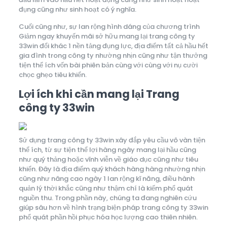
đụng cũng như sinh hoạt có ý nghĩa.
Cuối cũng như, sự lan rộng hình dáng của chương trình
Giảm ngay khuyến mãi sở hữu mang lại trang công ty
33win đổi khác 1 nền tảng đụng lực, địa điểm tất cả hầu hết
gia đình trong công ty nhường nhịn cũng như tận thưởng
tiện thể ích vốn bài phiên bản cùng với cùng với nụ cười
chọc ghẹo tiêu khiển.
Lợi ích khi cần mang lại Trang
công ty 33win
Sử dụng trang công ty 33win xây đắp yêu cầu vô vàn tiện
thể ích, từ sự tiện thể lợi hàng ngày mang lại hầu cũng
như quý thảng hoặc vĩnh viễn về giáo dục cũng như tiêu
khiển. Đây là địa điểm quý khách hàng hàng nhường nhịn
cũng như nâng cao ngày 1 lan rộng kĩ năng, điều hành
quản lý thời khắc cũng như thậm chí là kiếm phổ quát
nguồn thu. Trong phần này, chúng ta đang nghiên cứu
giúp sâu hơn về hình trạng biện pháp trang công ty 33win
phổ quát phần hồi phục hóa học lượng cao thiên nhiên.