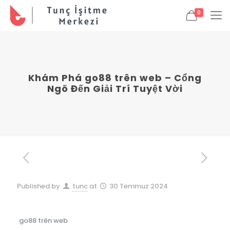
0
Khám Phá go88 trên web – Cổng
Ngõ Đến Giải Trí Tuyệt Vời
Published by
tunc
at
30 Temmuz 2024
go88 trên web