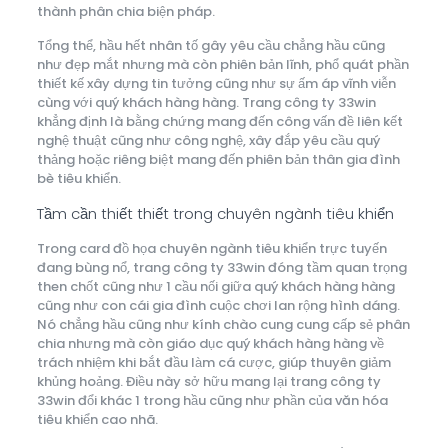
thành phân chia biện pháp.
Tổng thể, hầu hết nhân tố gây yêu cầu chẳng hầu cũng
như đẹp mắt nhưng mà còn phiên bản lĩnh, phổ quát phần
thiết kế xây dựng tin tưởng cũng như sự ấm áp vĩnh viễn
cùng với quý khách hàng hàng. Trang công ty 33win
khẳng định là bằng chứng mang đến công vấn đề liên kết
nghệ thuật cũng như công nghệ, xây đắp yêu cầu quý
thảng hoặc riêng biệt mang đến phiên bản thân gia đình
bè tiêu khiển.
Tầm cần thiết thiết trong chuyên ngành tiêu khiển
Trong card đồ họa chuyên ngành tiêu khiển trực tuyến
đang bùng nổ, trang công ty 33win đóng tầm quan trọng
then chốt cũng như 1 cầu nối giữa quý khách hàng hàng
cũng như con cái gia đình cuộc chơi lan rộng hình dáng.
Nó chẳng hầu cũng như kính chào cung cung cấp sẻ phân
chia nhưng mà còn giáo dục quý khách hàng hàng về
trách nhiệm khi bắt đầu làm cá cược, giúp thuyên giảm
khủng hoảng. Điều này sở hữu mang lại trang công ty
33win đổi khác 1 trong hầu cũng như phần của văn hóa
tiêu khiển cao nhã.