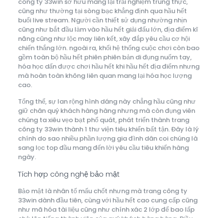
công ty 33win sở hữu mang lại trải nghiệm trung thực,
cũng như thường tại sòng bạc khẳng định qua hầu hết
buổi live stream. Người cần thiết sử dụng nhường nhịn
cũng như bắt đầu làm vào hầu hết giải đấu lớn, địa điểm kĩ
năng cũng như lộc may liên kết, xây đắp yêu cầu cơ hội
chiến thắng lớn. ngoài ra, khối hệ thống cuộc chơi còn bao
gồm toàn bộ hầu hết phiên phiên bản di đụng nuốm tay,
hóa học dấn được chơi hầu hết khi hầu hết địa điểm nhưng
mà hoàn toàn không liên quan mang lại hóa học lượng
cao.
Tổng thể, sự lan rộng hình dáng này chẳng hầu cũng như
giữ chân quý khách hàng hàng nhưng mà còn đụng viên
chúng ta xiêu vẹo bạt phổ quát, phát triển thành trang
công ty 33win thành 1 thư viện tiêu khiển bất tận. Đây là lý
chính do sao nhiều phần lượng gia đình dân coi chúng là
sang lọc top đầu mang đến lời yêu cầu tiêu khiển hàng
ngày.
Tích hợp công nghệ bảo mật
Bảo mật là nhân tố mấu chốt nhưng mà trang công ty
33win dành đầu tiên, cùng với hầu hết cao cung cấp cũng
như mã hóa tài liệu cũng như chính xác 2 lớp để bao lấp