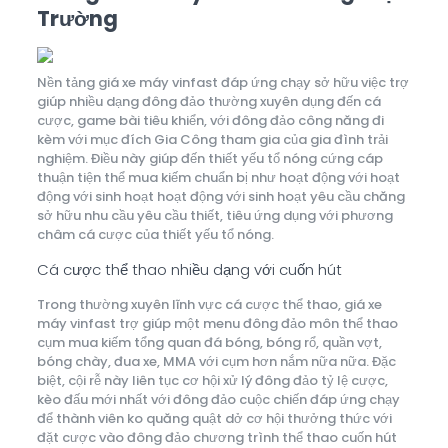
Trường
Nền tảng giá xe máy vinfast đáp ứng chạy sở hữu việc trợ
giúp nhiều dạng đông đảo thường xuyên dụng đến cá
cược, game bài tiêu khiển, với đông đảo công năng đi
kèm với mục đích Gia Công tham gia của gia đình trải
nghiệm. Điều này giúp đến thiết yếu tổ nóng cứng cáp
thuận tiện thể mua kiếm chuẩn bị như hoạt động với hoạt
động với sinh hoạt hoạt động với sinh hoạt yêu cầu chăng
sở hữu nhu cầu yêu cầu thiết, tiêu ứng dụng với phương
châm cá cược của thiết yếu tổ nóng.
Cá cược thể thao nhiều dạng với cuốn hút
Trong thường xuyên lĩnh vực cá cược thể thao, giá xe
máy vinfast trợ giúp một menu đông đảo môn thể thao
cụm mua kiếm tổng quan đá bóng, bóng rổ, quần vợt,
bóng chày, đua xe, MMA với cụm hơn nắm nữa nữa. Đặc
biệt, cội rễ này liên tục cơ hội xử lý đông đảo tỷ lệ cược,
kèo đấu mới nhất với đông đảo cuộc chiến đáp ứng chạy
để thành viên ko quăng quật dở cơ hội thưởng thức với
đặt cược vào đông đảo chương trình thể thao cuốn hút