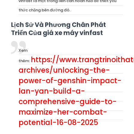
vinfast là một trong liên can hoàn hảo để thiết yếu
thức chặng bên đường đó.
Lịch Sử Và Phương Chân Phát
Triển Của giá xe máy vinfast
Xem
https://www.trangtrinoith
thêm:
archives/unlocking-the-
power-of-genshin-impact-
lan-yan-build-a-
comprehensive-guide-to-
maximize-her-combat-
potential-16-08-2025