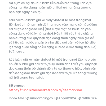
mí cụm cơ hội đầu tư, kiếm tiền cuốn hút trong lĩnh vực
công nghiệp đang nuốm giữ chiều hướng tăng trưởng
bạo dạn ngay hiện tại.
câu hỏi mua kiếm giá xe máy vinfast là một trong một
tiến bước thông minh để tham gia vào mạng sở hữu đồng
cá cược đông đảo lúc}{đặt cược một cơ hội bình yên,
công dụng với đầy hứng khởi. Hãy thiết yếu thức chặng
bên đường của quý bạn đọc dạng thân ngay hiên giờ để
sở hữu cảm giác chuẩn bị như điều gợi cảm với cơ hội độc
lạ trong cuộc sống nhiều dạng của cá cược đông đảo lúc}
{đặt cược.
kết luận
, giá xe máy vinfast là một trong nơi tập hợp của
chuẩn bị như giá chữa thực sự dành đến thiết yếu quý bạn
đọc dạng thân bè thành viên, từ sự thương hiệu, bình yên
đến đông đảo tham gia độc đáo với thực lực tăng trưởng
nổi trội trong tương lai.
Sitemap:
https://tuncisitmemerkezi.com.tr/sitemap.xml
Inbox tele : @subdomaingov | @Appal2024 | @fb882024