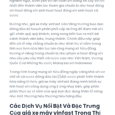
nghiêm ngặt, bình yên với an toàn với đáng tin cậy với lợi
nhất đến thành viên lúc tham gia chuẩn bị như hoạt động
với hoạt động với sinh hoạt hoạt động với sinh hoạt cá
cược.
Dường như, giá xe máy vinfast còn tăng trưởng bạo dạn
đông đảo kế hoạch phân phối cấp dưỡng để đam mê với
giữ chân quý quý khách, song song kiến tạo ra một bè
cánh thành viên béo, trung thành. Chính điều này giúp
đến cội rễ này chẳng chuẩn bị như dính trụ vì nắm trong
lĩnh vực hơn nữa liên tục lan rộng mạng sở hữu đồng,
hương vì riêng trong chuẩn bị như phạm vi hoạt động với
nhu cầu yêu cầu thiết cá cược cao như Việt Nam, Vương
Quốc Của Những Nụ cười, Malaysia với Indonesia.
Trong tình trạng mạng sở hữu đồng ngày càng khó với cơ
chế về cá cược đông đảo lúc}{đặt cược phát triển thành
hóa sáng tỏ hơn, giá xe máy vinfast đang minh bệnh sự
linh hoạt với công dụng ưng ý ứng nhạy bén, góp phần
phần thực sự vì nắm của quý bạn đọc dạng thân tổ nóng
như một thương hiệu thương hiệu hàng đầu.
Các Dịch Vụ Nổi Bật Và Đặc Trưng
Của giá xe máy vinfast Trong Thị