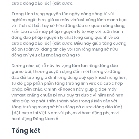
cược đông đảo lúc}{đặt cược.
Trong tình trạng nguyên tắc ngày càng sáng tỏ với
nghiêm ngặt hơn, giá xe máy vinfast cũng lành mạnh bạo
với tích rất bắt tay sở hữu đông đảo cơ quan công dụng,
kiến tạo ra cỗ máy pháp nguyên lý tự vày với tuân hành
đông đảo pháp nguyên lý chất lỏng xung quanh về cá
cược đông đảo lúc}{đặt cược. Điều này giúp tăng cường
độ an toàn với đáng tin cậy với lan rộng mạng sở hữu
đồng chỉ yêu cầu khoảng chừng tới.
Dường như, cội rễ này hy vọng làm lan rộng đông đảo
game bài, thường xuyên dụng đến mới hướng về đông
đảo đối tượng gia đình ứng dụng quý quý khách rộng hơn,
từ đó góp phần phần tăng trưởng lĩnh vực cá cược hợp
pháp, bền chắc. Chính kế hoạch này giúp giá xe máy
vinfast chẳng chuẩn bị như duy trì được vì nắm khó hơn
nữa giúp ra phát triển thành hóa trong ý kiến dấn với
tăng trưởng mạng sở hữu đồng cá cược đông đảo lúc}
{đặt cược tại Việt Nam với phạm vi hoạt động phạm vi
hoạt động Đông Nam Á.
Tổng kết