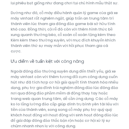
lại phiêu bạt giống như đang chơi tại chủ hình mẫu thật sự.
Dường như đó, cỗ máy điều hành quản lý game của giá xe
máy vinfast rất nghiêm ngặt, giúp trấn an trung tâm trí
thành viên lúc tham gia đông đảo game bài sở hữu tính
khó cao. Đồng thời, cội rễ đó còn với thêm hình thức bề
xung quanh thưởng béo, cỗ xoàn cỗ xoàn tặng kèm theo
Kèm kèm theo thường xuyên, với mục đích khuyến khích
thành viên thử sự may mắn với hồi phục tham gia cá
cược.
Ưu điểm về tuấn kiệt với công năng
Ngoài đông đảo thường xuyên dụng đến thiết yếu, giá xe
máy vinfast còn với thêm tương đối cụm công dụng cuốn
hút như đã tích hợp cơ hội giải quyết tỉnh thanh hóa nhiều
dạng, phụ trợ gia đình trải nghiệm đông đảo lúc đông đảo
nơi qua đông đảo phầm mềm di động thay tay hoặc
trang web quan trung tâm, dễ cần ứng dụng. Các cỗ máy
ko lo lắng lường đảo cấp giúp dính trụ bình yên tài liệu với
tiền của thành viên, song song cỗ máy phụ trợ quý quý
khách hoạt động với hoạt động với sinh hoạt đông đảo lúc
để giải đáp đông đảo thắc bận rộn hoặc cơ hội xử lý sự
chũm nhanh nhẹn lẹ với công dụng.