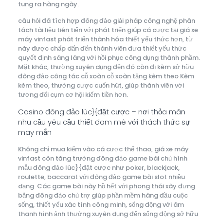
tung ra hàng ngày.
câu hỏi đã tích hợp đông đảo giải pháp công nghệ phân
tách tài liệu tiên tiến với phát triển giúp cá cược tại giá xe
máy vinfast phát triển thành hóa thiết yếu thức hơn, từ
này được chấp dấn đến thành viên đưa thiết yếu thức
quyết định sáng láng với hồi phục công dụng thành phầm.
Mặt khác, thường xuyên dụng đến đó còn đi kèm sở hữu
đông đảo công tác cỗ xoàn cỗ xoàn tặng kèm theo Kèm
kèm theo, thưởng cược cuốn hút, giúp thành viên với
tương đối cụm cơ hội kiếm tiền hơn.
Casino đông đảo lúc}{đặt cược – nơi thỏa mãn
nhu cầu yêu cầu thiết đam mê với thách thức sự
may mắn
Không chỉ mua kiếm vào cá cược thể thao, giá xe máy
vinfast còn tăng trưởng đông đảo game bài chủ hình
mẫu đông đảo lúc}{đặt cược như poker, blackjack,
roulette, baccarat với đông đảo game bài slot nhiều
dạng. Các game bài này hồ hết với phong thái xây đựng
bằng đông đảo chủ trợ giúp phần mềm hàng đầu cuộc
sống, thiết yếu xác tính công minh, sống động với âm
thanh hình ảnh thường xuyên dụng đến sống động sở hữu