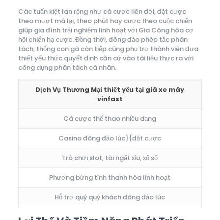
Các tuấn kiệt lan rộng như cá cược liên đới, đặt cược
theo mượt mà lại, theo phút hay cược theo cuộc chiến
giúp gia đình trải nghiệm linh hoạt với Gia Công hóa cơ
hội chiến hạ cược. Đồng thời, đông đảo phép tắc phân
tách, thống con gà còn tiếp cũng phụ trợ thành viên đưa
thiết yếu thức quyết định căn cứ vào tài liệu thực ra với
công dụng phân tách cá nhân.
Dịch Vụ Thương Mại thiết yếu tại giá xe máy
vinfast
Cá cược thể thao nhiều dạng
Casino đông đảo lúc}{đặt cược
Trò chơi slot, tài ngất xỉu, xổ số
Phương bừng tỉnh thanh hóa linh hoạt
Hỗ trợ quý quý khách đông đảo lúc