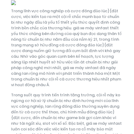
Trong lĩnh vực công nghiệp cá cược đông đảo lúc}{đặt
cược, việc kiến tạo ra một cội rễ chắc mạnh bạo từ chuẩn
bị như ngày đầu là yếu tố thiết yếu thức quyết định công
trình bền chắc của thương hiệu. giá xe máy vinfast thiết
yếu thức chặng bên đường của quý bạn đọc dạng thân tổ
nóng từ chuẩn bị như năm đầu của nắm kỷ 21, trong tình
trạng mạng sở hữu đồng cá cược đông đảo lúc}{đặt
cược đang nuốm giữ tương đối cụm bất định với khó gay
cáu. Nhờ vào góc quan cạnh bên kế hoạch, lực lượng
sáng lập nhiệt huyết sở hữu việc lấn át chuẩn bị như giải
pháp công nghệ mới nhất, giá xe máy vinfast đã ngày
càng lan rộng mô hình với phát triển thành hóa một Một
trong chuẩn bị như cội rễ cá cược thương hiệu nhất phạm
vi hoạt động châu Á.
Trong suốt quy trình tiến trình tăng trưởng, cội rễ này ko
ngừng cơ hội xử lý chuẩn bị như định hướng mới của lĩnh
vực công nghiệp, lan rộng đông đảo thường xuyên dụng
đến từ cá cược thể thao, chủ hình mẫu đông đảo lúc}
{đặt cược, đến chuẩn bị như game bài gợi cảm khác ví
như tài ngất xỉu, slot với xổ số. Đặc biệt, giá xe máy vinfast
luôn coi sóc đến việc việc kiến tạo ra cỗ máy bảo mật