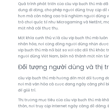
Quá trình phát triển của cầu vip bạch thủ mb đ
dụng di động, cho phép người dùng truy cập dễ 
hơn mà còn nâng cao trải nghiệm người dùng với
trò chơi quốc tế như Microgaming và NetEnt, m
một nhà cái thực thụ.
Một khía cạnh thú vị là cầu vip bạch thủ mb luôn
nhân hóa, nơi cộng đồng người dùng nhận được 
vip bạch thủ mb nổi bật so với các đối thủ khác t
người dùng Việt Nam, biến nó thành một nền tảng
Đối tượng người dùng và thị t
cầu vip bạch thủ mb hướng đến một đối tượng đ
nơi mà văn hóa cá cược đang ngày càng phổ biến
để giải trí.
Thị trường mục tiêu của cầu vip bạch thủ mb kh
thôn, nơi truy cập internet ngày càng dễ dàng. 