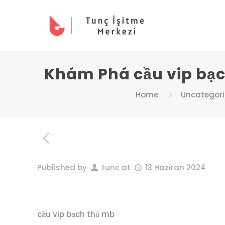
Khám Phá cầu vip bạc
Home
Uncategor
Published by
tunc
at
13 Haziran 2024
cầu vip bạch thủ mb