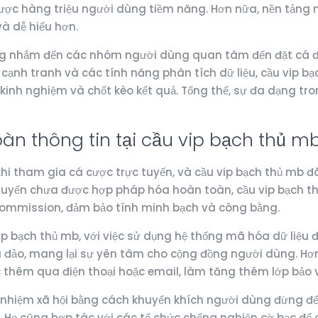
 được hàng triệu người dùng tiềm năng. Hơn nữa, nền tảng
và dễ hiểu hơn.
g nhắm đến các nhóm người dùng quan tâm đến đặt cá độ b
 cạnh tranh và các tính năng phân tích dữ liệu, cầu vip 
 kinh nghiệm và chốt kèo kết quả. Tổng thể, sự đa dạng tr
àn thông tin tại cầu vip bạch thủ m
hi tham gia cá cược trực tuyến, và cầu vip bạch thủ mb đã
c tuyến chưa được hợp pháp hóa hoàn toàn, cầu vip bạch t
Commission, đảm bảo tính minh bạch và công bằng.
ip bạch thủ mb, với việc sử dụng hệ thống mã hóa dữ liệu 
a đảo, mang lại sự yên tâm cho cộng đồng người dùng. Hơn
ực thêm qua điện thoại hoặc email, làm tăng thêm lớp bảo v
h nhiệm xã hội bằng cách khuyến khích người dùng đừng đ
 Họ cũng hợp tác với các tổ chức chống nghiện cờ bạc để 