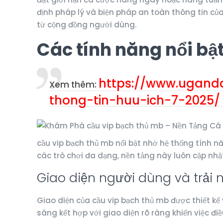
định pháp lý và biện pháp an toàn thông tin củ
từ cộng đồng người dùng.
Các tính năng nổi bậ
https://www.ugand
Xem thêm:
thong-tin-huu-ich-7-2025/
cầu vip bạch thủ mb nổi bật nhờ hệ thống tính 
các trò chơi đa dạng, nền tảng này luôn cập nh
Giao diện người dùng và trải
Giao diện của cầu vip bạch thủ mb được thiết kế
sáng kết hợp với giao diện rõ ràng khiến việc đ