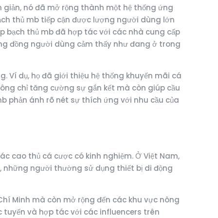
ơn giản, nó đã mở rộng thành một hệ thống ứng
ạch thủ mb tiếp cận được lượng người dùng lớn
ip bạch thủ mb đã hợp tác với các nhà cung cấp
cộng đồng người dùng cảm thấy như đang ở trong
g. Ví dụ, họ đã giới thiệu hệ thống khuyến mãi cá
hông chỉ tăng cường sự gắn kết mà còn giúp cầu
ủ mb phản ánh rõ nét sự thích ứng với nhu cầu của
ác cao thủ cá cược có kinh nghiệm. Ở Việt Nam,
, những người thường sử dụng thiết bị di động
Hồ Chí Minh mà còn mở rộng đến các khu vực nông
 tuyến và hợp tác với các influencers trên