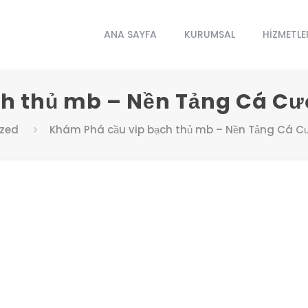
ANA SAYFA
KURUMSAL
HİZMETLE
h thủ mb – Nền Tảng Cá C
ized
Khám Phá cầu vip bạch thủ mb – Nền Tảng Cá C