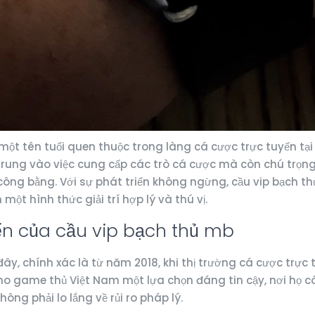
ột tên tuổi quen thuộc trong làng cá cược trực tuyến tạ
 trung vào việc cung cấp các trò cá cược mà còn chú trọ
ông bằng. Với sự phát triển không ngừng, cầu vip bạch t
một hình thức giải trí hợp lý và thú vị.
iển của cầu vip bạch thủ mb
y, chính xác là từ năm 2018, khi thị trường cá cược trực 
o game thủ Việt Nam một lựa chọn đáng tin cậy, nơi họ có t
ng phải lo lắng về rủi ro pháp lý.