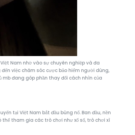
i Việt Nam nhờ vào sự chuyên nghiệp và đa
ng đến việc chăm sóc cược bảo hiểm người dùng,
hủ mb đang góp phần thay đổi cách nhìn của
tuyến tại Việt Nam bắt đầu bùng nổ. Ban đầu, nền
hể tham gia các trò chơi như xổ số, trò chơi xì