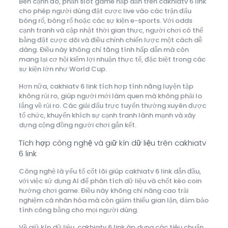
Bên cạnh đó, phần slot game hấp dẫn trên cakhiatv 6 link
cho phép người dùng đặt cược live vào các trận đấu
bóng rổ, bóng rổ hoặc các sự kiện e-sports. Với odds
cạnh tranh và cập nhật thời gian thực, người chơi có thể
bằng đặt cược dõi và điều chỉnh chiến lược một cách dễ
dàng. Điều này không chỉ tăng tính hấp dẫn mà còn
mang lại cơ hội kiếm lợi nhuận thực tế, đặc biệt trong các
sự kiện lớn như World Cup.
Hơn nữa, cakhiatv 6 link tích hợp tính năng luyện tập
không rủi ro, giúp người mới làm quen mà không phải lo
lắng về rủi ro. Các giải đấu trực tuyến thường xuyên được
tổ chức, khuyến khích sự cạnh tranh lành mạnh và xây
dựng cộng đồng người chơi gắn kết.
Tích hợp công nghệ và giữ kín dữ liệu trên cakhiatv
6 link
Công nghệ là yếu tố cốt lõi giúp cakhiatv 6 link dẫn đầu,
với việc sử dụng AI để phân tích dữ liệu và chốt kèo coin
hướng chơi game. Điều này không chỉ nâng cao trải
nghiệm cá nhân hóa mà còn giảm thiểu gian lận, đảm bảo
tính công bằng cho mọi người dùng.
Về giữ kín dữ liệu, cakhiatv 6 link áp dụng các tiêu chuẩn