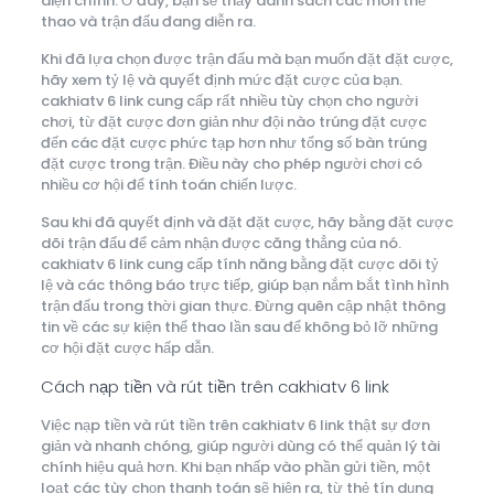
diện chính. Ở đây, bạn sẽ thấy danh sách các môn thể
thao và trận đấu đang diễn ra.
Khi đã lựa chọn được trận đấu mà bạn muốn đặt đặt cược,
hãy xem tỷ lệ và quyết định mức đặt cược của bạn.
cakhiatv 6 link cung cấp rất nhiều tùy chọn cho người
chơi, từ đặt cược đơn giản như đội nào trúng đặt cược
đến các đặt cược phức tạp hơn như tổng số bàn trúng
đặt cược trong trận. Điều này cho phép người chơi có
nhiều cơ hội để tính toán chiến lược.
Sau khi đã quyết định và đặt đặt cược, hãy bằng đặt cược
dõi trận đấu để cảm nhận được căng thẳng của nó.
cakhiatv 6 link cung cấp tính năng bằng đặt cược dõi tỷ
lệ và các thông báo trực tiếp, giúp bạn nắm bắt tình hình
trận đấu trong thời gian thực. Đừng quên cập nhật thông
tin về các sự kiện thể thao lần sau để không bỏ lỡ những
cơ hội đặt cược hấp dẫn.
Cách nạp tiền và rút tiền trên cakhiatv 6 link
Việc nạp tiền và rút tiền trên cakhiatv 6 link thật sự đơn
giản và nhanh chóng, giúp người dùng có thể quản lý tài
chính hiệu quả hơn. Khi bạn nhấp vào phần gửi tiền, một
loạt các tùy chọn thanh toán sẽ hiện ra, từ thẻ tín dụng