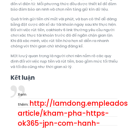
đến ví điện tử. Mỗi phương thức đều được thiết kế để đảm
bảo đảm bảo an ninh và chọn nền tảng giữ kín dữ liệu.
Quá trình gửi tiền chỉ mất vài phút, và bạn có thể dễ dàng
bằng đặt cược dõi số dư tài khoản ngay sau khi thực hiện.
Đối với việc rút tiền, cakhiatv 6 link thường yêu cầu người
chơi xác thực tài khoản trước đó để ngăn chặn gian lận.
Khi đã xác minh, việc rút tiền hứa hẹn sẽ diễn ra nhanh
chóng với thời gian chờ không đáng kể.
Một lưu ý quan trọng là người chơi nên nắm rõ các quy
định đối với việc nạp tiền và rút tiền, bao gồm mức tối thiểu
và tối đa cũng như thời gian xử lý.
Kết luận
Xem
http://lamdong.empleado
thêm:
article/kham-pha-https-
ok365-jpn-com-hanh-