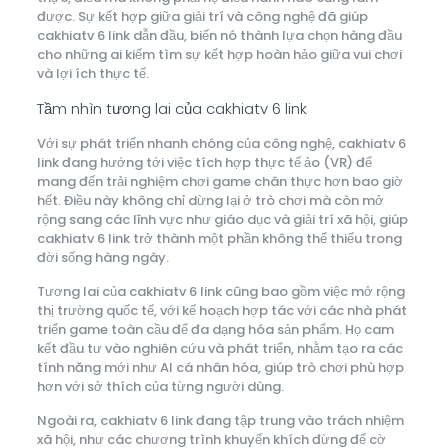
được. Sự kết hợp giữa giải trí và công nghệ đã giúp
cakhiatv 6 link dẫn đầu, biến nó thành lựa chọn hàng đầu
cho những ai kiếm tìm sự kết hợp hoàn hảo giữa vui chơi
và lợi ích thực tế.
Tầm nhìn tương lai của cakhiatv 6 link
Với sự phát triển nhanh chóng của công nghệ, cakhiatv 6
link đang hướng tới việc tích hợp thực tế ảo (VR) để
mang đến trải nghiệm chơi game chân thực hơn bao giờ
hết. Điều này không chỉ dừng lại ở trò chơi mà còn mở
rộng sang các lĩnh vực như giáo dục và giải trí xã hội, giúp
cakhiatv 6 link trở thành một phần không thể thiếu trong
đời sống hàng ngày.
Tương lai của cakhiatv 6 link cũng bao gồm việc mở rộng
thị trường quốc tế, với kế hoạch hợp tác với các nhà phát
triển game toàn cầu để đa dạng hóa sản phẩm. Họ cam
kết đầu tư vào nghiên cứu và phát triển, nhằm tạo ra các
tính năng mới như AI cá nhân hóa, giúp trò chơi phù hợp
hơn với sở thích của từng người dùng.
Ngoài ra, cakhiatv 6 link đang tập trung vào trách nhiệm
xã hội, như các chương trình khuyến khích đừng để cờ