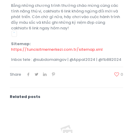
Bằng những chương trình thưởng chào mừng cùng các
tính năng thú vị, cakhiatv 6 link không ngừng đổi mới và
phát triển. Còn chờ gì nữa, hãy chơi vào cuộc hành trình
đầy màu sắc và khắc ghi những kỷ niệm đẹp cùng
cakhiatv 6 link ngay hôm nay!
`
Sitemap:
https://tuncisitmemerkezi.com.tr/sitemap.xml
Inbox tele : @subdomaingov | @Appal2024 | @fb882024
Share
0
Related posts