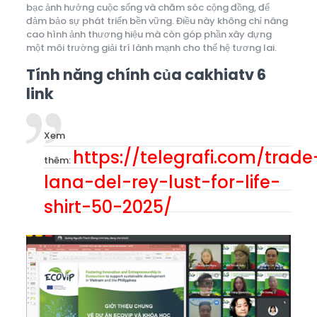
bạc ảnh hưởng cuộc sống và chăm sóc cộng đồng, để
đảm bảo sự phát triển bền vững. Điều này không chỉ nâng
cao hình ảnh thương hiệu mà còn góp phần xây dựng
một môi trường giải trí lành mạnh cho thế hệ tương lai.
Tính năng chính của cakhiatv 6
link
Xem
https://telegrafi.com/trade
thêm:
lana-del-rey-lust-for-life-
shirt-50-2025/