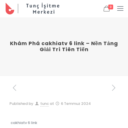
0
Khám Phá cakhiatv 6 link – Nền Tảng
Giải Trí Tiên Tiến
Published by
tunc
at
6 Temmuz 2024
cakhiatv 6 link