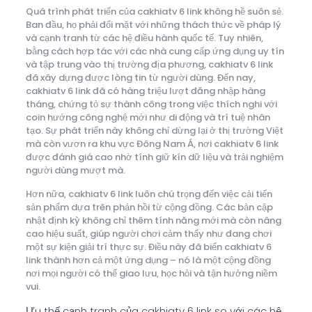
Quá trình phát triển của cakhiatv 6 link không hề suôn sẻ.
Ban đầu, họ phải đối mặt với những thách thức về pháp lý
và cạnh tranh từ các hệ điều hành quốc tế. Tuy nhiên,
bằng cách hợp tác với các nhà cung cấp ứng dụng uy tín
và tập trung vào thị trường địa phương, cakhiatv 6 link
đã xây dựng được lòng tin từ người dùng. Đến nay,
cakhiatv 6 link đã có hàng triệu lượt đăng nhập hàng
tháng, chứng tỏ sự thành công trong việc thích nghi với
coin hướng công nghệ mới như di động và trí tuệ nhân
tạo. Sự phát triển này không chỉ dừng lại ở thị trường Việt
mà còn vươn ra khu vực Đông Nam Á, nơi cakhiatv 6 link
được đánh giá cao nhờ tính giữ kín dữ liệu và trải nghiệm
người dùng mượt mà.
Hơn nữa, cakhiatv 6 link luôn chú trọng đến việc cải tiến
sản phẩm dựa trên phản hồi từ cộng đồng. Các bản cập
nhật định kỳ không chỉ thêm tính năng mới mà còn nâng
cao hiệu suất, giúp người chơi cảm thấy như đang chơi
một sự kiện giải trí thực sự. Điều này đã biến cakhiatv 6
link thành hơn cả một ứng dụng – nó là một cộng đồng
nơi mọi người có thể giao lưu, học hỏi và tận hưởng niềm
vui.
Ưu thế cạnh tranh của cakhiatv 6 link so với các hệ