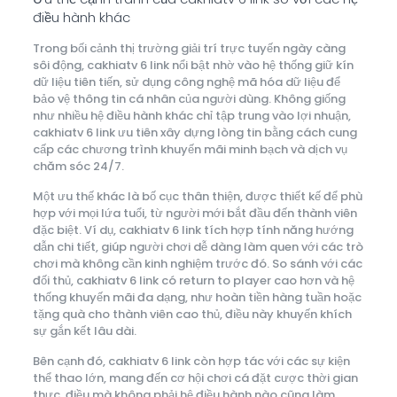
điều hành khác
Trong bối cảnh thị trường giải trí trực tuyến ngày càng
sôi động, cakhiatv 6 link nổi bật nhờ vào hệ thống giữ kín
dữ liệu tiên tiến, sử dụng công nghệ mã hóa dữ liệu để
bảo vệ thông tin cá nhân của người dùng. Không giống
như nhiều hệ điều hành khác chỉ tập trung vào lợi nhuận,
cakhiatv 6 link ưu tiên xây dựng lòng tin bằng cách cung
cấp các chương trình khuyến mãi minh bạch và dịch vụ
chăm sóc 24/7.
Một ưu thế khác là bố cục thân thiện, được thiết kế để phù
hợp với mọi lứa tuổi, từ người mới bắt đầu đến thành viên
đặc biệt. Ví dụ, cakhiatv 6 link tích hợp tính năng hướng
dẫn chi tiết, giúp người chơi dễ dàng làm quen với các trò
chơi mà không cần kinh nghiệm trước đó. So sánh với các
đối thủ, cakhiatv 6 link có return to player cao hơn và hệ
thống khuyến mãi đa dạng, như hoàn tiền hàng tuần hoặc
tặng quà cho thành viên cao thủ, điều này khuyến khích
sự gắn kết lâu dài.
Bên cạnh đó, cakhiatv 6 link còn hợp tác với các sự kiện
thể thao lớn, mang đến cơ hội chơi cá đặt cược thời gian
thực, điều mà không phải hệ điều hành nào cũng làm