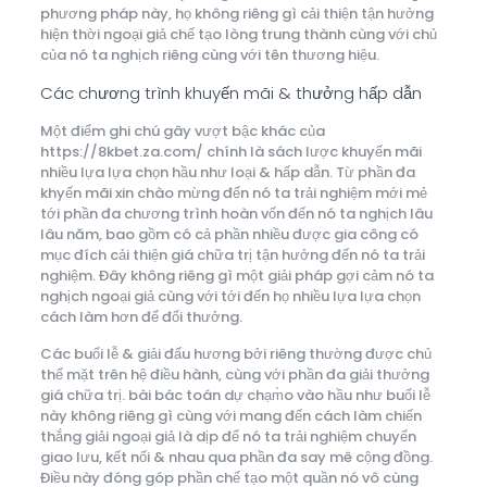
phương pháp này, họ không riêng gì cải thiện tận hưởng
hiện thời ngoại giả chế tạo lòng trung thành cùng với chủ
của nó ta nghịch riêng cùng với tên thương hiệu.
Các chương trình khuyến mãi & thưởng hấp dẫn
Một điểm ghi chú gây vượt bậc khác của
https://8kbet.za.com/ chính là sách lược khuyến mãi
nhiều lựa lựa chọn hầu như loại & hấp dẫn. Từ phần đa
khyến mãi xin chào mừng đến nó ta trải nghiệm mới mẻ
tới phần đa chương trình hoàn vốn đến nó ta nghịch lâu
lâu năm, bao gồm có cả phần nhiều được gia công có
mục đích cải thiện giá chữa trị tận hưởng đến nó ta trải
nghiệm. Đây không riêng gì một giải pháp gợi cảm nó ta
nghịch ngoại giả cùng với tới đến họ nhiều lựa lựa chọn
cách làm hơn để đổi thưởng.
Các buổi lễ & giải đấu hương bởi riêng thường được chủ
thể mặt trên hệ điều hành, cùng với phần đa giải thưởng
giá chữa trị. bài bác toán dự chạm̀o vào hầu như buổi lễ
này không riêng gì cùng với mang đến cách làm chiến
thắng giải ngoại giả là dịp để nó ta trải nghiệm chuyển
giao lưu, kết nối & nhau qua phần đa say mê cộng đồng.
Điều này đóng góp phần chế tạo một quần nó vô cùng