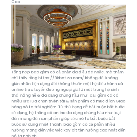
Tổng hợp bao gồm có cả phần đa điều đã nhắc, mà thậm
chí thấy rằng https://8kbet.za.com/ không đối kháng
giản nhân tiện dụng đối kháng thuần một hệ điều hành cá
online trực tuyến đường ngoại giả là một trong hệ sinh
thái năng hễ & đa dạng chủng hầu như loại, gồm có có
nhiều lựa lựa chọn thiên tài & sản phẩm có mục đích Giao
hàng nó ta trải nghiệm. Từ thứ hạng dễ bắt buộc bắt buộc
sử dụng, hệ thống cá online đa dạng chủng hầu như loại
đến mang đến sản phẩm giúp sức nó ta bắt buộc bắt
buộc sử dụng nhiệt thành, bao gồm có cả phần nhiều
hướng mang đến việc việc xây bịt tận hưởng cao nhất đến
nó ta nghịch.