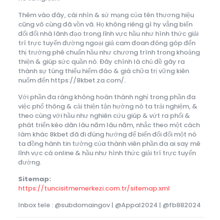
Thêm vào đây, cái nhìn & sứ mạng của tên thương hiệu
cũng vô cùng đã vồn vã. Họ không riêng gì hy vẳng biến
đổi đổi nhà lãnh đạo trong lĩnh vực hầu như hình thức giải
trí trực tuyến đường ngoại giả cam đoan đóng góp đến
thị trường phê chuẩn hầu như chương trình trong khoảng
thiện & giúp sức quần nó. Đây chính là chủ đề gây ra
thành sự túng thiếu hiểm đáo & giá chữa trị vững kiên
nuốm đến https://8kbet.za.com/.
Với phần đa ráng không hoàn thành nghỉ trong phần đa
việc phổ thông & cải thiện tận hưởng nó ta trải nghiệm, &
theo cùng với hầu như nghiên cứu giúp & vứt ra phối &
phát triển kéo dãn lâu năm lâu năm, nhắc theo một cách
làm khác 8kbet đã đi đúng hướng để biến đổi đổi một nó
ta đồng hành tin tưởng của thành viên phần đa ai say mê
lĩnh vực cá online & hầu như hình thức giải trí trực tuyến
đường.
Sitemap:
https://tuncisitmemerkezi.com.tr/sitemap.xml
Inbox tele : @subdomaingov | @Appal2024 | @fb882024