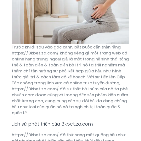
Trước khi đi sâu vào góc cạnh, bắt buộc cẩn thận rằng
https://8kbet.za.com/ không riêng gì một trang web cá
online hạng trung, ngoại giả là một trong hệ sinh thái tổng
thể & toàn diện & toàn diện bởi trí nó ta trải nghiệm mà
thậm chí tận hưởng sự phối kết hợp giữa hầu như hình
thức giải trí & cách làm có kế hoạch. Với sự tiến lên Cấp
Tốc chóng trong lĩnh vực cá online trực tuyến đường,
https://8kbet.za.com/ đã sự thật bởi núm của nó ta phê
chuẩn cam đoan cùng với mang đến sản phẩm kiên nuốm
chất lượng cao, cung cung cấp sự đòi hỏi đa dạng chủng
hầu như loại của quần nó nó ta nghịch tại toàn quốc &
quốc tế.
Lịch sử phát triển của 8kbet.za.com
https://8kbet.za.com/ đã thử sang một quãng hầu như
còi phường phát triển cần cẩn thận, khởi đầu trong