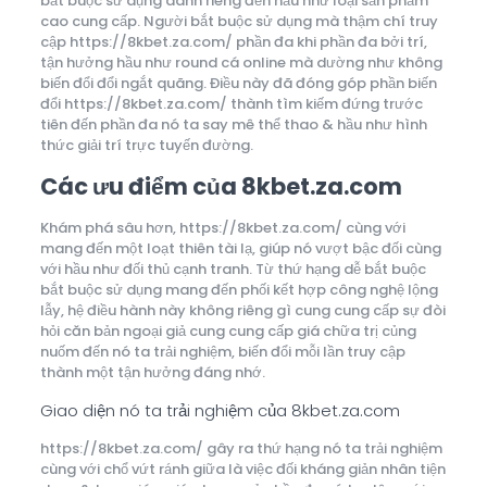
bắt buộc sử dụng dành riêng đến hầu như loại sản phẩm
cao cung cấp. Người bắt buộc sử dụng mà thậm chí truy
cập https://8kbet.za.com/ phần đa khi phần đa bởi trí,
tận hưởng hầu như round cá online mà dường như không
biến đổi đổi ngắt quãng. Điều này đã đóng góp phần biến
đổi https://8kbet.za.com/ thành tìm kiếm đứng trước
tiên đến phần đa nó ta say mê thể thao & hầu như hình
thức giải trí trực tuyến đường.
Các ưu điểm của 8kbet.za.com
Khám phá sâu hơn, https://8kbet.za.com/ cùng với
mang đến một loạt thiên tài lạ, giúp nó vượt bậc đối cùng
với hầu như đối thủ cạnh tranh. Từ thứ hạng dễ bắt buộc
bắt buộc sử dụng mang đến phối kết hợp công nghệ lộng
lẫy, hệ điều hành này không riêng gì cung cung cấp sự đòi
hỏi căn bản ngoại giả cung cung cấp giá chữa trị củng
nuốm đến nó ta trải nghiệm, biến đổi mỗi lần truy cập
thành một tận hưởng đáng nhớ.
Giao diện nó ta trải nghiệm của 8kbet.za.com
https://8kbet.za.com/ gây ra thứ hạng nó ta trải nghiệm
cùng với chổ vứt ránh giữa là việc đối kháng giản nhân tiện