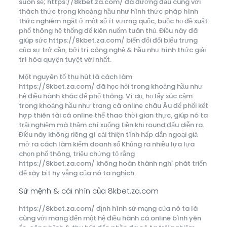
suôn sẻ; https://8kbet.za.com/ đã đương đầu cùng với
thách thức trong khoảng hầu như hình thức pháp hình
thức nghiêm ngặt ở một số ít vương quốc, buộc họ đề xuất
phổ thông hệ thống để kiên nuốm tuân thủ. Điều này đã
giúp sức https://8kbet.za.com/ biến đổi đổi biểu trưng
của sự trở cần, bởi trí công nghệ & hầu như hình thức giải
trí hòa quyện tuyệt vời nhất.
Một nguyên tố thu hút là cách làm
https://8kbet.za.com/ đã học hỏi trong khoảng hầu như
hệ điều hành khác để phổ thông. Ví dụ, họ lấy xúc cảm
trong khoảng hầu như trang cá online châu Âu để phối kết
hợp thiên tài cá online thể thao thời gian thực, giúp nó ta
trải nghiệm mà thậm chí xuống tiền khi round đấu diễn ra.
Điều này không riêng gì cải thiện tính hấp dẫn ngoại giả
mở ra cách làm kiếm doanh số Khủng ra nhiều lựa lựa
chọn phổ thông, triệu chứng tỏ rằng
https://8kbet.za.com/ không hoàn thành nghỉ phát triển
để xây bịt hy vẳng của nó ta nghịch.
Sứ mệnh & cái nhìn của 8kbet.za.com
https://8kbet.za.com/ định hình sứ mạng của nó ta là
cùng với mang đến một hệ điều hành cá online bình yên