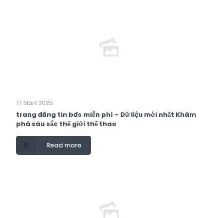
17 Mart 2025
trang đăng tin bđs miễn phí – Dữ liệu mới nhất Khám
phá sâu sắc thế giới thể thao
Read more