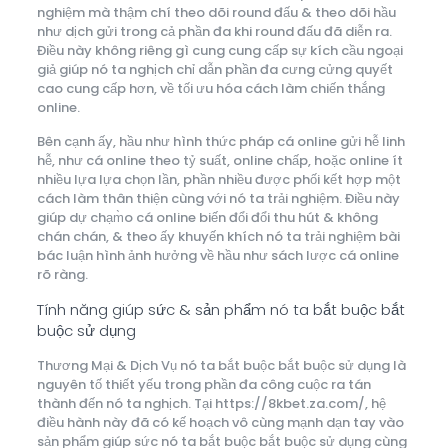
nghiệm mà thậm chí theo dõi round đấu & theo dõi hầu
như dịch gửi trong cả phần đa khi round đấu đã diễn ra.
Điều này không riêng gì cung cung cấp sự kích cầu ngoại
giả giúp nó ta nghịch chỉ dẫn phần đa cưng cửng quyết
cao cung cấp hơn, về tối ưu hóa cách làm chiến thắng
online.
Bên cạnh ấy, hầu như hình thức pháp cá online gửi hễ linh
hễ, như cá online theo tỷ suất, online chấp, hoặc online ít
nhiều lựa lựa chọn lần, phần nhiều được phối kết hợp một
cách làm thân thiện cùng với nó ta trải nghiệm. Điều này
giúp dự chạm̀o cá online biến đổi đổi thu hút & không
chán chán, & theo ấy khuyến khích nó ta trải nghiệm bài
bác luận hình ảnh hưởng về hầu như sách lược cá online
rõ ràng.
Tính năng giúp sức & sản phẩm nó ta bắt buộc bắt
buộc sử dụng
Thương Mại & Dịch Vụ nó ta bắt buộc bắt buộc sử dụng là
nguyên tố thiết yếu trong phần đa công cuộc ra tán
thành đến nó ta nghịch. Tại https://8kbet.za.com/, hệ
điều hành này đã có kế hoạch vô cùng mạnh dạn tay vào
sản phẩm giúp sức nó ta bắt buộc bắt buộc sử dụng cùng