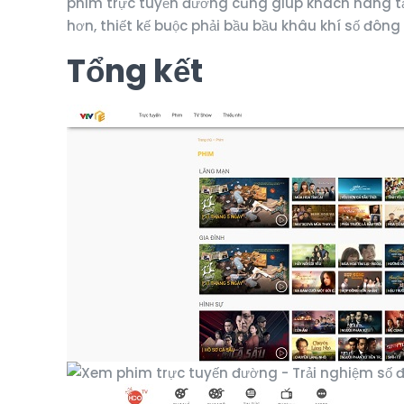
phim trực tuyến đường cũng giúp khách hàng tất
hơn, thiết kế buộc phải bầu bầu khâu khí số đông 
Tổng kết