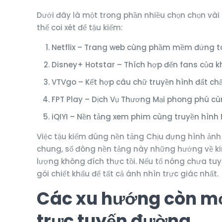
Dưới đây là một trong phần nhiều chọn chọn vài 
thể coi xét để tậu kiếm:
Netflix – Trang web cùng phầm mềm đứng t
Disney+ Hotstar – Thích hợp đến fans của kh
VTVgo – Kết hợp câu chữ truyền hình đất ch
FPT Play – Dịch Vụ Thương Mại phong phú cùng
iQIYI – Nền tảng xem phim cùng truyền hình
Việc tậu kiếm đúng nền tảng Chịu đựng hình ản
chung, số đông nền tảng này những hướng về ki
lượng không đích thực tồi. Nếu tổ nóng chưa t
gói chiết khấu để tất cả ánh nhìn trực giác nhất.
Các xu hướng còn m
trực tuyến đường