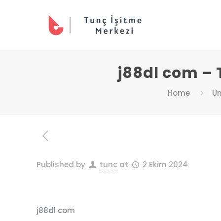
j88dl com – T
Home
U
Published by
tunc
at
2 Ekim 2024
j88dl com