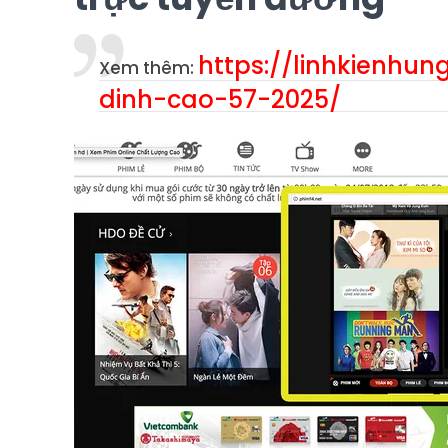
https://linhkienhu
Xem thêm:
dinh-cao-57-2025/