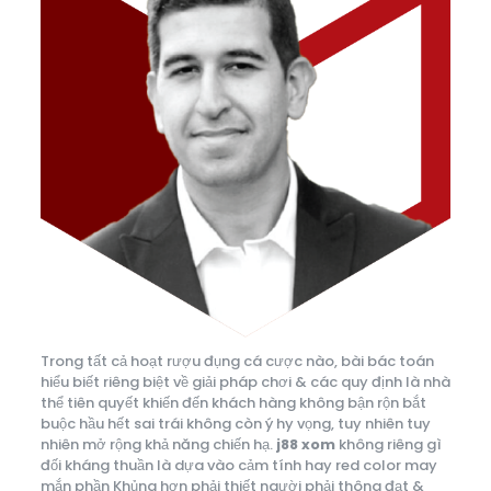
Trong tất cả hoạt rượu đụng cá cược nào, bài bác toán
hiểu biết riêng biệt về giải pháp chơi & các quy định là nhà
thể tiên quyết khiến đến khách hàng không bận rộn bắt
buộc hầu hết sai trái không còn ý hy vọng, tuy nhiên tuy
nhiên mở rộng khả năng chiến hạ.
j88 xom
không riêng gì
đối kháng thuần là dựa vào cảm tính hay red color may
mắn phần Khủng hơn phải thiết người phải thông đạt &