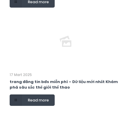
Read more
17 Mart 2025
trang đăng tin bđs miễn phí – Dữ liệu mới nhất Khám
phá sâu sắc thế giới thể thao
Read more