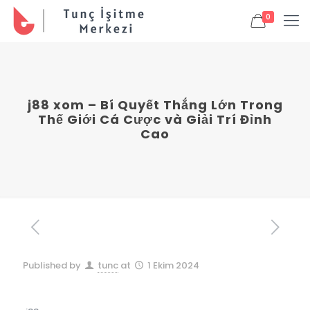
0
j88 xom – Bí Quyết Thắng Lớn Trong
Thế Giới Cá Cược và Giải Trí Đỉnh
Cao
Published by
tunc
at
1 Ekim 2024