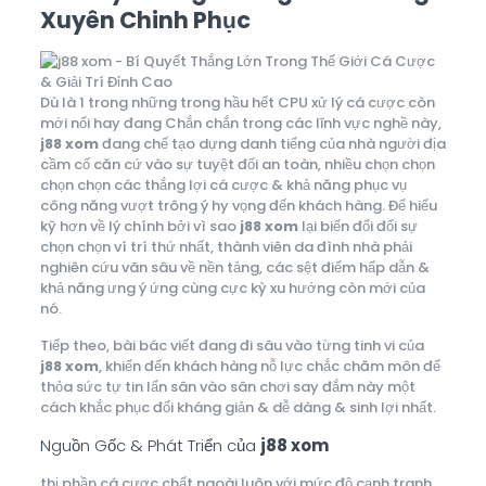
Xuyên Chinh Phục
Dù là 1 trong những trong hầu hết CPU xử lý cá cược còn
mới nổi hay đang Chắn chắn trong các lĩnh vực nghề này,
j88 xom
đang chế tạo dựng danh tiếng của nhà người địa
cầm cố căn cứ vào sự tuyệt đối an toàn, nhiều chọn chọn
chọn chọn các thắng lợi cá cược & khả năng phục vụ
công năng vượt trông ý hy vọng đến khách hàng. Để hiểu
kỹ hơn về lý chính bởi vì sao
j88 xom
lại biến đổi đổi sự
chọn chọn ví trí thứ nhất, thành viên da đình nhà phải
nghiên cứu vãn sâu về nền tảng, các sệt điểm hấp dẫn &
khả năng ưng ý ứng cùng cực kỳ xu hướng còn mới của
nó.
Tiếp theo, bài bác viết đang đi sâu vào từng tinh vi của
j88 xom
, khiến đến khách hàng nỗ lực chắc chăm môn để
thỏa sức tự tin lấn sân vào sân chơi say đắm này một
cách khắc phục đối kháng giản & dễ dàng & sinh lợi nhất.
Nguồn Gốc & Phát Triển của
j88 xom
thị phần cá cược chất ngoài luôn với mức độ cạnh tranh