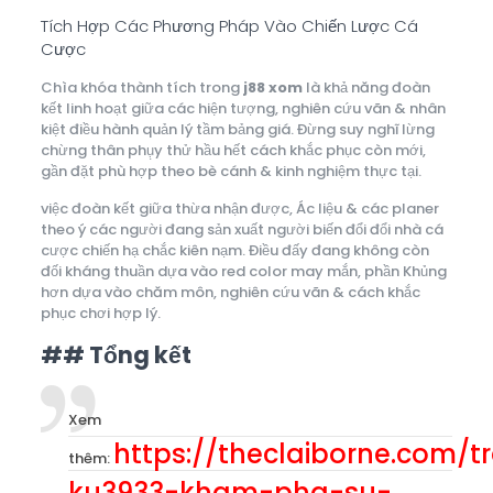
Tích Hợp Các Phương Pháp Vào Chiến Lược Cá
Cược
Chìa khóa thành tích trong
j88 xom
là khả năng đoàn
kết linh hoạt giữa các hiện tượng, nghiên cứu vãn & nhân
kiệt điều hành quản lý tầm bảng giá. Đừng suy nghĩ lừng
chừng thân phụ̣y thử hầu hết cách khắc phục còn mới,
gần đặt phù hợp theo bè cánh & kinh nghiệm thực tại.
việc đoàn kết giữa thừa nhận được, Ác liệu & các planer
theo ý các người đang sản xuất người biến đổi đổi nhà cá
cược chiến hạ chắc kiên nạm. Điều đấy đang không còn
đối kháng thuần dựa vào red color may mắn, phần Khủng
hơn dựa vào chăm môn, nghiên cứu vãn & cách khắc
phục chơi hợp lý.
## Tổng kết
Xem
https://theclaiborne.com/t
thêm:
ku3933-kham-pha-su-