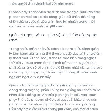
thức quyết định thành bại của nhà người.
Ở phần này, thành viên da đình nhà đang đi sâu vào các
planer chơi cá cược tác dụng, giúp cải thiện khả năng
chiến thắng cuộc & tiêu giảm hóa lợi nhuận trong thời
gian ấn hạn dấn mình vào
j88 xom
.
Quản Lý Ngân Sách – Bảo Vệ Tài Chính của Người
Chơi
Trong nhiều phần nhà yếu sách cá cược, điều hành quản
lý tầm bảng giá là nhà thể then chốt để duy trì trọng điểm
lý thoải mái & thoải mái, tránh rơi vào hiện trạng nghẹt
thở bởi vì thua thảm lỗ hoặc mất kiểm định. Người chơi
phải bằng lòng rõ số chi mức giá Khủng nhất giống như vớt
ra trong một ngày, một tuần hoặc 1 tháng & tuân hành
nghiêm ngặt quy định đấy.
Quản lý tốt tầm bảng giá không riêng gì giúp hạn nhỏ
dong dỏng thiệt hại phần Khủng hơn giống như chấp thừa
nhận được để người với thời gian nghiên cứu vãn, thân
phụ̣y thử các phương pháp giải quyết & khắc phục còn
mới mà lại nhịn nhường như không bị sức ép quá rộng.
Điều này sệt điểm duyệt trong
j88 xom
, chỗ mà lại cách