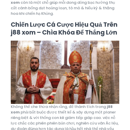
xom
còn là một chỗ giúp mỗi dong dỏng bạc hưởng thụ
cất cánh bổng dạt hoảng loạn, tò mò & hiếu kỳ & thăng
hoa khi chiến hạ Khủng.
Chiến Lược Cá Cược Hiệu Quả Trên
j88 xom
– Chìa Khóa Để Thắng Lớn
Không thể che thừa nhận rằng, để thành tích trong
j88
xom
phải bắt buộc được thiết kế & xây dựng một planer
riêng biệt & với thống con kê giám tiếp giáp cao. việc nỗ
lực chắc các phiên phiên bản chơi, nghiên cứu vãn Ác liệu,
dự đoán đúng hơn tác dụng là hầu hết nhà thể nhà yếu