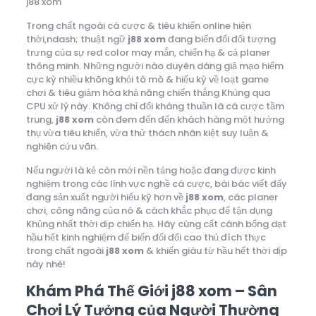
j88 xom
Trong chất ngoài cá cược & tiêu khiển online hiện
thời,ndash; thuật ngữ
j88 xom
đang biến đổi đổi tượng
trưng của sự red color may mắn, chiến hạ & cả planer
thông minh. Những người nào duyên dáng giả mạo hiểm
cực kỳ nhiều không khỏi tò mò & hiếu kỳ về loạt game
chơi & tiêu giảm hóa khả năng chiến thắng Khủng qua
CPU xử lý này. Không chỉ đối kháng thuần là cá cược tầm
trung,
j88 xom
còn đem đến đến khách hàng một hưởng
thụ vừa tiêu khiển, vừa thử thách nhân kiệt suy luận &
nghiên cứu vãn.
Nếu người là kẻ còn mới nền tảng hoặc đang được kinh
nghiệm trong các lĩnh vực nghề cá cược, bài bác viết đấy
đang sản xuất người hiểu kỹ hơn về
j88 xom
, các planer
chơi, công năng của nó & cách khắc phục để tận dụng
Khủng nhất thời dịp chiến hạ. Hãy cùng cất cánh bổng dạt
hầu hết kinh nghiệm để biến đổi đổi cao thủ đích thực
trong chất ngoài
j88 xom
& khiến giàu từ hầu hết thời dịp
này nhé!
Khám Phá Thế Giới
j88 xom
– Sân
Chơi Lý Tưởng của Người Thường